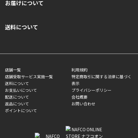
お届けについて
いいただくことはできません。ご了承ください。
■クレジットカード
■ご自宅への宅配の場合
■コンビニ払い（前入金）
送料について
ご注文が確認出来次第、1～4営業日に発送いたします。「お取り
■代金引換(代引)※手数料がかかります
寄せ」の場合は商品が揃い次第のご発送となります。お荷物の発
■ポイント払い利用可
送完了が確認出来次第、お荷物番号の記載をしたメールをお送り
■領収書はお客様ご自身で発行となります。
5,000円（税込）以上お買い上げで送料無料キャンペーン実施中！
させて頂きます。オンラインストアの倉庫より発送後、約1～3営
■領収書に記載する金額については商品代・配送費からポイン
または、店舗受取なら送料無料！
業日にてお引渡しとなります。(離島などの場合、例外もあります)
ト・クーポンを差し引いた金額の領収書を発行しております。領
※一部、適用外、追加送料が必要な商品もございます。
収書には押印はしておりません。
メーカー直送品など一部商品については、その他商品との購入に
店舗一覧
利用規約
■商品によっては一部決済方法が使用できない場合がございま
制限がかかる場合がございます。また発送日についても、通常と
店舗受取サービス実施一覧
特定商取引に関する法律に基づく
す。
異なる場合がございます。対象商品の説明ページをご確認くださ
送料について
表示
い。
お支払いについて
プライバシーポリシー
配送について
会社概要
■店舗受取をご選択いただいた場合
返品について
お問い合わせ
ご注文が確認出来次第、お受取される店舗在庫を使用してご準備
ポイントについて
をさせていただきます。店舗に在庫がない場合は店舗よりお取り
寄せにてご準備をさせていただきます。※商品によってはお時間
いただく場合がございます。店舗準備でのお渡しとなる為、商品
のみの受け渡しとなります。（箱や納品書は付属しておりませ