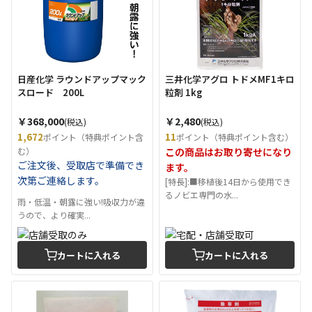
日産化学 ラウンドアップマック
三井化学アグロ トドメMF1キロ
スロード 200L
粒剤 1kg
￥368,000
￥2,480
(税込)
(税込)
1,672
11
ポイント（特典ポイント含
ポイント（特典ポイント含む）
む）
この商品はお取り寄せになり
ご注文後、受取店で準備でき
ます。
次第ご連絡します。
[特長]:■移植後14日から使用でき
るノビエ専門の水...
雨・低温・朝露に強い!吸収力が違
うので、より確実...
カートに入れる
カートに入れる