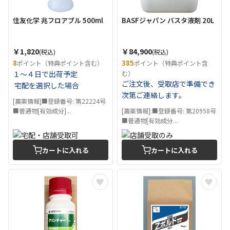
住友化学 兆フロアブル 500ml
BASFジャパン バスタ液剤 20L
￥1,820
￥84,900
(税込)
(税込)
8
385
ポイント（特典ポイント含む）
ポイント（特典ポイント含
１～４日で出荷予定
む）
ご注文後、受取店で準備でき
宅配を選択した場合
次第ご連絡します。
[農薬情報]■登録番号: 第22224号
■普通物[有効成分]...
[農薬情報]:■登録番号: 第20958号
■普通物[有効成分...
カートに入れる
カートに入れる