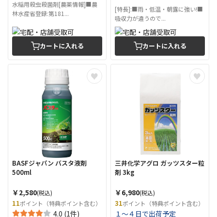
水稲用殺虫殺菌剤[農薬情報]■農
[特長]:■雨・低温・朝露に強い!■
林水産省登録:第181...
吸収力が違うので...
カートに入れる
カートに入れる
BASFジャパン バスタ液剤
三井化学アグロ ガッツスター粒
500ml
剤 3kg
￥2,580
￥6,980
(税込)
(税込)
11
31
ポイント（特典ポイント含む）
ポイント（特典ポイント含む）
4.0 (1件)
１～４日で出荷予定