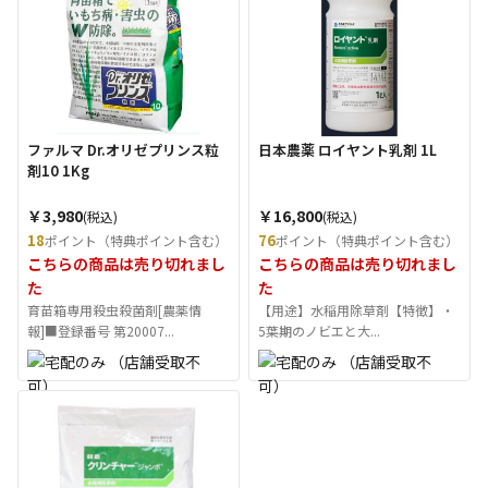
ファルマ Dr.オリゼプリンス粒
日本農薬 ロイヤント乳剤 1L
剤10 1Kg
￥3,980
￥16,800
(税込)
(税込)
18
76
ポイント（特典ポイント含む）
ポイント（特典ポイント含む）
こちらの商品は売り切れまし
こちらの商品は売り切れまし
た
た
育苗箱専用殺虫殺菌剤[農薬情
【用途】水稲用除草剤【特徴】・
報]■登録番号 第20007...
5葉期のノビエと大...