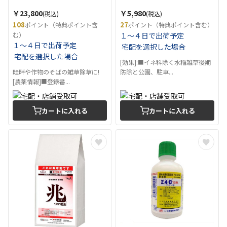
￥23,800
￥5,980
(税込)
(税込)
108
27
ポイント（特典ポイント含
ポイント（特典ポイント含む）
む）
１～４日で出荷予定
１～４日で出荷予定
宅配を選択した場合
宅配を選択した場合
[効果]:■イネ科除く水稲雑草後期
畦畔や作物のそばの雑草除草に!
防除と公園、駐車...
[農薬情報]■登録番...
カートに入れる
カートに入れる