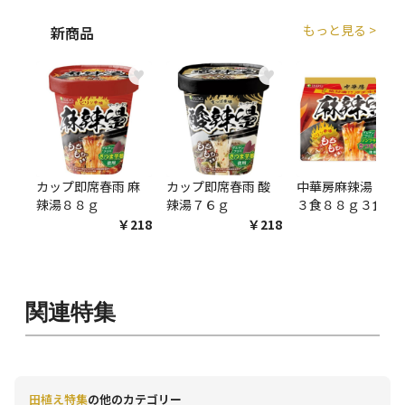
もっと見る >
新商品
♥
♥
♥
カップ即席春雨 麻
カップ即席春雨 酸
中華房麻辣湯 袋麺
辣湯８８ｇ
辣湯７６ｇ
３食８８ｇ３食
￥218
￥218
￥54
関連特集
田植え特集
の他のカテゴリー