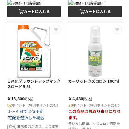
カートに入れる
カートに入れる
日産化学 ラウンドアップマック
カーリット クズコロン 100ml
スロード 5.5L
￥13,800
￥4,480
(税込)
(税込)
62
20
ポイント（特典ポイント含む）
ポイント（特典ポイント含む）
１～４日で出荷予定
この商品はお取り寄せになり
宅配を選択した場合
ます。
使い方は簡単、クズコロン液剤を
[特長]:■吸収力が違う。より確実
株頭に一押滴下【...