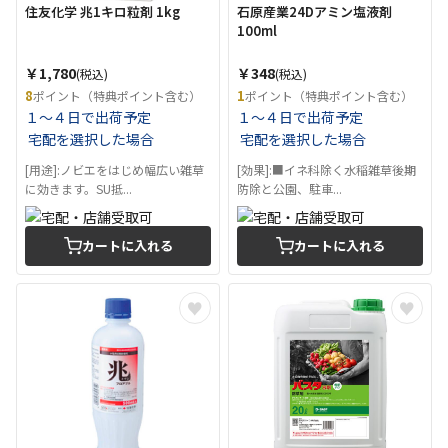
住友化学 兆1キロ粒剤 1kg
石原産業24Dアミン塩液剤
100ml
￥1,780
￥348
(税込)
(税込)
8
1
ポイント（特典ポイント含む）
ポイント（特典ポイント含む）
１～４日で出荷予定
１～４日で出荷予定
宅配を選択した場合
宅配を選択した場合
[用途]:ノビエをはじめ幅広い雑草
[効果]:■イネ科除く水稲雑草後期
に効きます。SU抵...
防除と公園、駐車...
カートに入れる
カートに入れる