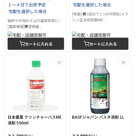
１～４日で出荷予定
宅配を選択した場合
宅配を選択した場合
[特長]:■1成分で2つの作用性(メラ
ニン生合成阻害MB...
畦畔や作物のそばの雑草除草に!
[農薬情報]■登録番...
カートに入れる
カートに入れる
日本農薬 クリンチャーバスМE
BASFジャパン バスタ液剤 1L
液剤 500ml
￥2,280
￥4,980
(税込)
(税込)