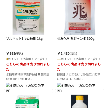
ソルネット1キロ粒剤 1kg
住友化学 兆ジャンボ 300g
￥998
￥2,480
(税込)
(税込)
4
11
ポイント（特典ポイント含む）
ポイント（特典ポイント含む）
こちらの商品は売り切れまし
こちらの商品は売り切れまし
た
た
水稲用初期除草剤[特長]:■農薬登
[用途]:ノビエをはじめ幅広い雑草
録:第18567号 ■淡...
に効きます。SU抵...