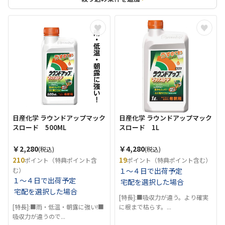
日産化学 ラウンドアップマック
日産化学 ラウンドアップマック
スロード 500ML
スロード 1L
￥2,280
￥4,280
(税込)
(税込)
210
19
ポイント（特典ポイント含
ポイント（特典ポイント含む）
む）
１～４日で出荷予定
１～４日で出荷予定
宅配を選択した場合
宅配を選択した場合
[特長]:■吸収力が違う。より確実
[特長]:■雨・低温・朝露に強い!■
に根まで枯らす。...
吸収力が違うので...