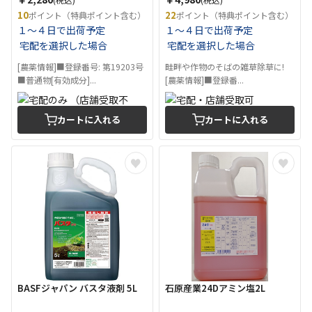
10
22
ポイント（特典ポイント含む）
ポイント（特典ポイント含む）
１～４日で出荷予定
１～４日で出荷予定
宅配を選択した場合
宅配を選択した場合
[農薬情報]■登録番号: 第19203号
畦畔や作物のそばの雑草除草に!
■普通物[有効成分]...
[農薬情報]■登録番...
カートに入れる
カートに入れる
BASFジャパン バスタ液剤 5L
石原産業24Dアミン塩2L