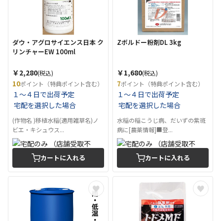
ダウ・アグロサイエンス日本 ク
Zボルドー粉剤DL 3kg
リンチャーEW 100ml
￥2,280
￥1,680
(税込)
(税込)
10
7
ポイント（特典ポイント含む）
ポイント（特典ポイント含む）
１～４日で出荷予定
１～４日で出荷予定
宅配を選択した場合
宅配を選択した場合
(作物名 )移植水稲(適用雑草名)ノ
水稲の稲こうじ病、だいずの紫斑
ビエ・キシュウス...
病に[農薬情報]■登...
カートに入れる
カートに入れる