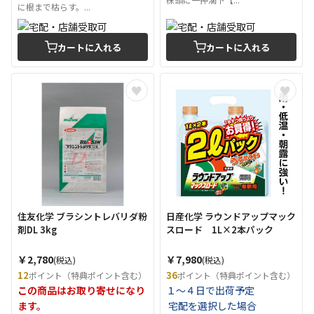
に根まで枯らす。...
カートに入れる
カートに入れる
住友化学 ブラシントレバリダ粉
日産化学 ラウンドアップマック
剤DL 3kg
スロード 1L×2本パック
￥2,780
￥7,980
(税込)
(税込)
12
36
ポイント（特典ポイント含む）
ポイント（特典ポイント含む）
この商品はお取り寄せになり
１～４日で出荷予定
ます。
宅配を選択した場合