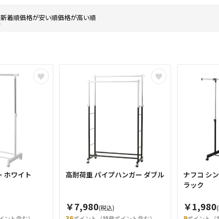
順
新着順
価格が安い順
価格が高い順
 ホワイト
高耐荷重 パイプハンガー ダブル
ナフコ シ
ラック
￥7,980
￥1,980
(税込)
36
9
イント含む）
ポイント（特典ポイント含む）
ポイント（