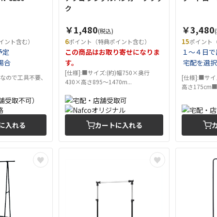
ク
￥1,480
￥3,480
(税込)
6
15
イント含む）
ポイント（特典ポイント含む）
ポイント
予定
この商品はお取り寄せになりま
１～４日で
場合
す。
宅配を選択
[仕様]:■サイズ:(約)幅750×奥行
式なので工具不要、
[仕様]:■サ
430×高さ895〜1470m...
高さ175cm■材
に入れる
カートに入れる