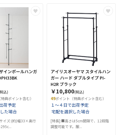
ザインポールハンガ
アイリスオーヤマ スタイルハン
DPH33BK
ガー ハード ダブルタイプ PI-
H2R ブラック
￥10,800
(税込)
(税込)
49
（特典ポイント含む）
ポイント（特典ポイント含む）
出荷予定
１～４日で出荷予定
した場合
宅配を選択した場合
体サイズ:(約)幅33×奥行
[特長]:■高さは5cm間隔で、12段階
95c...
調整可能です。服...