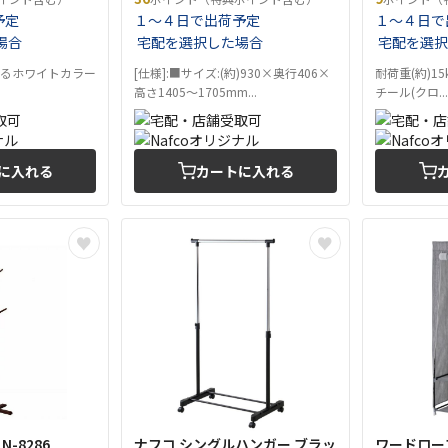
予定
１～４日で出荷予定
１～４日で
場合
宅配を選択した場合
宅配を選択
あるホワイトカラー
[仕様]:■サイズ:(約)930×奥行406×
耐荷重(約)1
高さ1405〜1705mm...
チール(クロ...
に入れる
カートに入れる
-8286
ナフコ シングルハンガー ブラッ
ワードローブ 