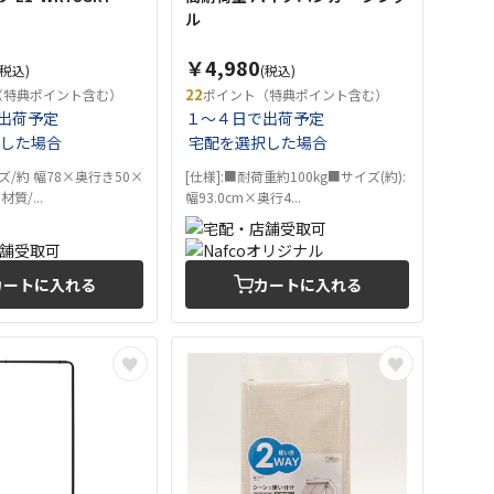
ル
￥4,980
(税込)
(税込)
22
（特典ポイント含む）
ポイント（特典ポイント含む）
出荷予定
１～４日で出荷予定
した場合
宅配を選択した場合
イズ/約 幅78×奥行き50×
[仕様]:■耐荷重約100kg■サイズ(約):
質/...
幅93.0cm×奥行4...
カートに入れる
カートに入れる