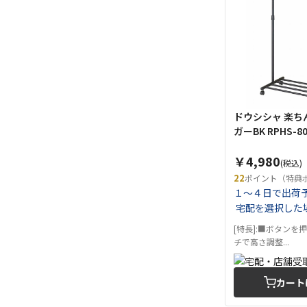
ドウシシャ 楽ち
ガーBK RPHS-8
￥4,980
(税込)
22
ポイント（特典
１～４日で出荷
宅配を選択した
[特長]:■ボタンを
チで高さ調整...
カート