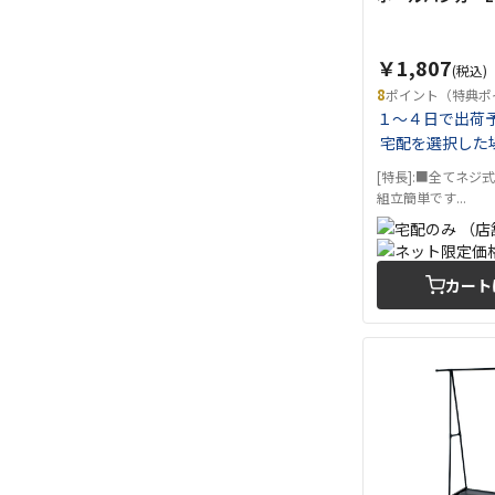
￥1,807
(税込)
8
ポイント（特典ポ
１～４日で出荷
宅配を選択した
[特長]:■全てネジ
組立簡単です...
カート