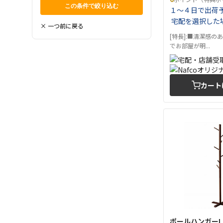
１～４日で出荷
宅配を選択した
× 一つ前に戻る
[特長]:■清潔感の
でお部屋が明...
カート
ポールハンガーL N