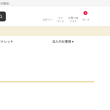
（在庫品）
0
マイ
お買い物
ログイン
カート
ページ
リスト
ウトレット
法人のお客様 ▾