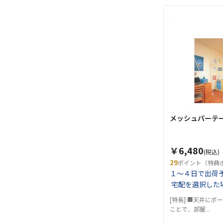
メッシュパーテーシ
￥6,480
(税込)
29
ポイント（特典
１～４日で出荷
宅配を選択した
[特長]:■天井にポ
ことで、部屋...