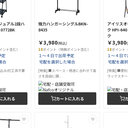
ジュアル2段ハ
強力ハンガーシングルBKN-
アイリスオ
0772BK
8435
ク HPI-6
ク
￥3,980
￥3,980
(税込)
18
18
イント含む）
ポイント（特典ポイント含む）
ポイント
予定
１～４日で出荷予定
１～４日で
場合
宅配を選択した場合
宅配を選択
し込み式!工具不要
[特長]:■スペース・用途に合わせて高
[特長]:■便
さを自由に調...
ラックスチール
に入れる
カートに入れる