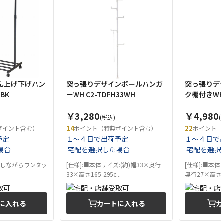
ん上げ下げハン
突っ張りデザインポールハンガ
突っ張りデ
0BK
ーWH C2-TDPH33WH
ク棚付きWH 
￥3,280
￥4,980
(税込)
14
22
ポイント含む）
ポイント（特典ポイント含む）
ポイント
予定
１～４日で出荷予定
１～４日で
場合
宅配を選択した場合
宅配を選択
押しながらワンタッ
[仕様]:■本体サイズ:(約)幅33×奥行
[仕様]:■本体
33×高さ165-295c...
奥行27×高さ20
に入れる
カートに入れる