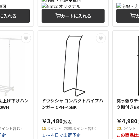
に入れる
カートに入れる
ん上げ下げハン
ドウシシャ コンパクトパイプハ
突っ張りデ
0WH
ンガー CPH-45BK
ク棚付きBK 
￥3,480
￥4,980
(税込)
15
22
ポイント含む）
ポイント（特典ポイント含む）
ポイント
予定
１～４日で出荷予定
この商品は