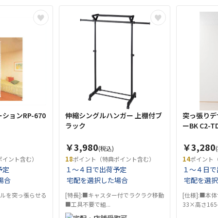
ョンRP-670
伸縮シングルハンガー 上棚付ブ
突っ張りデ
ラック
ーBK C2-T
￥3,980
￥3,280
(税込)
18
14
ポイント含む）
ポイント（特典ポイント含む）
ポイント
予定
１～４日で出荷予定
１～４日で
場合
宅配を選択した場合
宅配を選択
ールを突っ張らせる
[特長]:■キャスター付でラクラク移動
[仕様]:■本
■工具不要で組...
33×高さ165-2