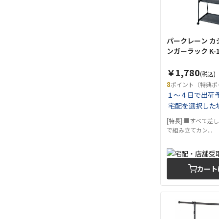
パークレーン カ
ンガーラック K-1
￥1,780
(税込)
8
ポイント（特典ポ
１～４日で出荷
宅配を選択した
[特長]:■すべて差
で組み立てカン...
カート