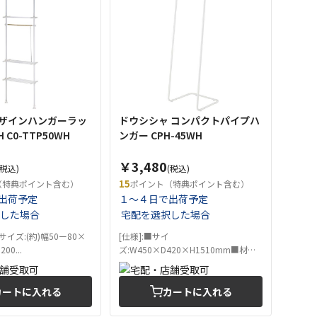
ザインハンガーラッ
ドウシシャ コンパクトパイプハ
C0-TTP50WH
ンガー CPH-45WH
￥3,480
(税込)
(税込)
15
（特典ポイント含む）
ポイント（特典ポイント含む）
出荷予定
１～４日で出荷予定
した場合
宅配を選択した場合
サイズ:(約)幅50ー80×
[仕様]:■サイ
0...
ズ:W450×D420×H1510mm■材質:
スチール■...
カートに入れる
カートに入れる