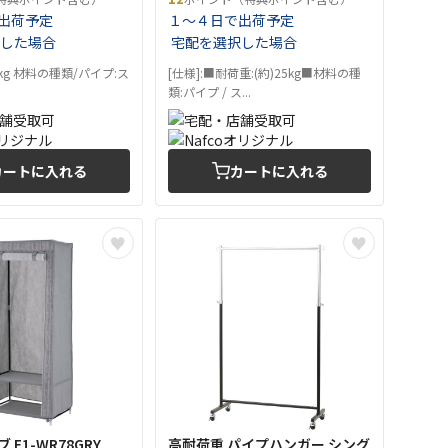
出荷予定
１～４日で出荷予定
した場合
宅配を選択した場合
5kg 材料の種類/パイプ:ス
[仕様]:■耐荷重:(約)25kg■材料の種
類:パイプ / ス...
カートに入れる
カートに入れる
E1-WR78GRY
高耐荷重 パイプハンガー シング