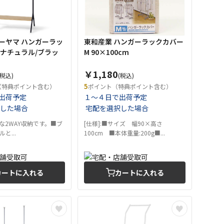
ーヤマ ハンガーラッ
東和産業 ハンガーラックカバー
40 ナチュラル/ブラッ
M 90×100cm
￥1,180
(税込)
(税込)
5
（特典ポイント含む）
ポイント（特典ポイント含む）
出荷予定
１～４日で出荷予定
した場合
宅配を選択した場合
利な2WAY収納です。■ブ
[仕様]:■サイズ 幅90×高さ
と...
100cm ■本体重量:200g■...
カートに入れる
カートに入れる