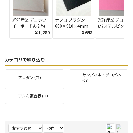
光洋産業 デコホワ
ナフコ プラダン
光洋産業 デコパネ
イトボードA-2 約
600×910×4mm
(パステルピンク)A
5×450×600
ブラック
2 約5×450×600
￥1,280
￥698
￥69
カテゴリで絞り込む
サンパネル・デコパネ
プラダン (71)
(67)
アルミ複合板 (68)