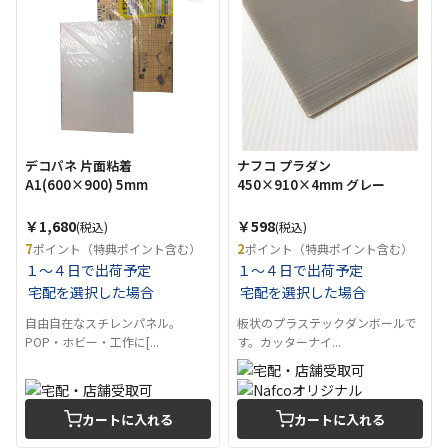
デコパネ 片面粘着
ナフコ プラダン
A1(600×900) 5mm
450×910×4mm グレー
￥1,680
￥598
(税込)
(税込)
7
2
ポイント（特典ポイント含む）
ポイント（特典ポイント含む）
１～４日で出荷予定
１～４日で出荷予定
宅配を選択した場合
宅配を選択した場合
自由自在なスチレンパネル。
板状のプラステックダンボールで
POP・ホビー・工作に[...
す。カッターナイ...
カートに入れる
カートに入れる