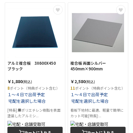
アルミ複合板 3X600X450
複合板 両面シルバー
ブラック
450mm×900mm
￥1,880
￥2,580
(税込)
(税込)
8
11
ポイント（特典ポイント含む）
ポイント（特典ポイント含む）
１～４日で出荷予定
１～４日で出荷予定
宅配を選択した場合
宅配を選択した場合
[特長]:■ポリエチレン樹脂を表面
看板下地材に最適、軽量で簡単に
塗装したアルミシ...
カット可能[特長]:...
カートに入れる
カートに入れる