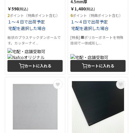
4.5mm厚
￥598
￥1,480
(税込)
(税込)
2
6
ポイント（特典ポイント含む）
ポイント（特典ポイント含む）
１～４日で出荷予定
１～４日で出荷予定
宅配を選択した場合
宅配を選択した場合
板状のプラステックダンボールで
[特長]:■ポリカーボネートを特殊
す。カッターナイ...
技術で一体成形し...
カートに入れる
カートに入れる