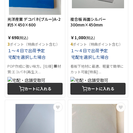
光洋産業 デコパネ(ブルー)A-2
複合板 両面シルバー
約5×450×600
300mm×450mm
￥698
￥1,080
(税込)
(税込)
3
4
ポイント（特典ポイント含む）
ポイント（特典ポイント含む）
１～４日で出荷予定
１～４日で出荷予定
宅配を選択した場合
宅配を選択した場合
POP作成に強い味方。[仕様]:■材
看板下地材に最適、軽量で簡単に
質:エコパネ(再生ス...
カット可能[特長]:...
カートに入れる
カートに入れる