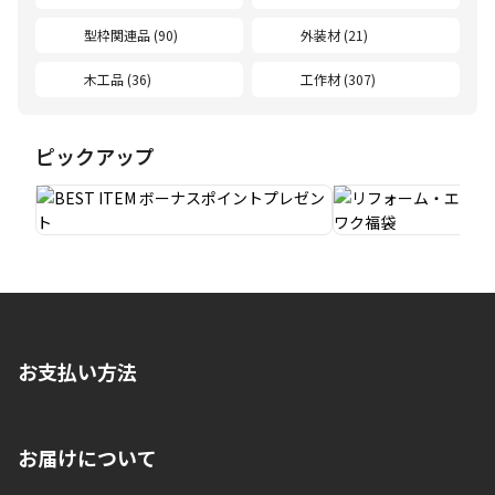
型枠関連品 (90)
外装材 (21)
木工品 (36)
工作材 (307)
ピックアップ
お支払い方法
※店舗受取を選択いただいた場合であっても弊社実店舗でお支払
お届けについて
いいただくことはできません。ご了承ください。