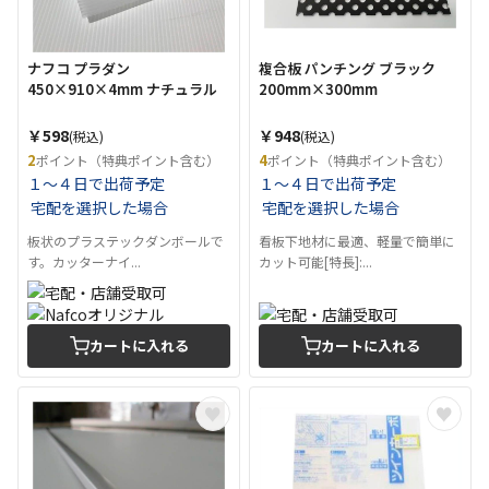
ナフコ プラダン
複合板 パンチング ブラック
450×910×4mm ナチュラル
200mm×300mm
￥598
￥948
(税込)
(税込)
2
4
ポイント（特典ポイント含む）
ポイント（特典ポイント含む）
１～４日で出荷予定
１～４日で出荷予定
宅配を選択した場合
宅配を選択した場合
板状のプラステックダンボールで
看板下地材に最適、軽量で簡単に
す。カッターナイ...
カット可能[特長]:...
カートに入れる
カートに入れる