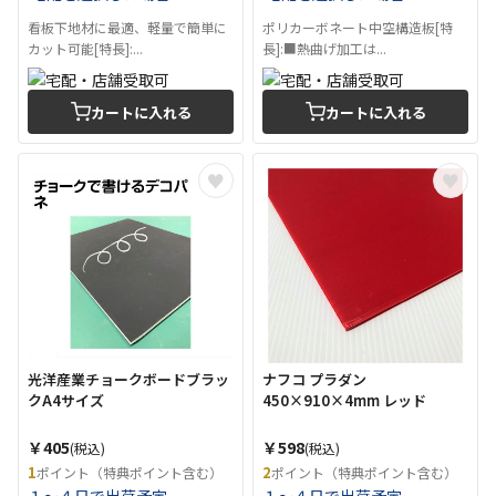
看板下地材に最適、軽量で簡単に
ポリカーボネート中空構造板[特
カット可能[特長]:...
長]:■熱曲げ加工は...
カートに入れる
カートに入れる
光洋産業チョークボードブラッ
ナフコ プラダン
クA4サイズ
450×910×4mm レッド
￥405
￥598
(税込)
(税込)
1
2
ポイント（特典ポイント含む）
ポイント（特典ポイント含む）
１～４日で出荷予定
１～４日で出荷予定