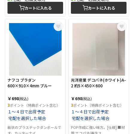
カートに入れる
カートに入れる
ナフコ プラダン
光洋産業 デコパネ(ホワイト)A-
600×910×4mm ブルー
2 約5×450×600
￥698
￥698
(税込)
(税込)
3
3
ポイント（特典ポイント含む）
ポイント（特典ポイント含む）
１～４日で出荷予定
１～４日で出荷予定
宅配を選択した場合
宅配を選択した場合
板状のプラステックダンボールで
POP作成に強い味方。[仕様]:■材
す。カッターナイ...
質:エコパネ(再生ス...