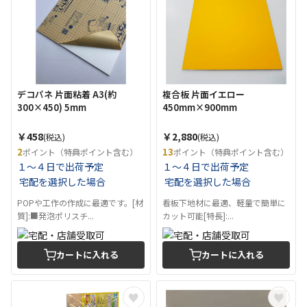
デコパネ 片面粘着 A3(約
複合板 片面イエロー
300×450) 5mm
450mm×900mm
￥458
￥2,880
(税込)
(税込)
2
13
ポイント（特典ポイント含む）
ポイント（特典ポイント含む）
１～４日で出荷予定
１～４日で出荷予定
宅配を選択した場合
宅配を選択した場合
POPや工作の作成に最適です。[材
看板下地材に最適、軽量で簡単に
質]:■発泡ポリスチ...
カット可能[特長]:...
カートに入れる
カートに入れる