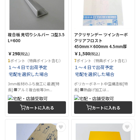
複合板 見切りシルバー コ型3.5
アクリサンデー ツインカーボ
L=600
クリアフロスト
450mm×600mm 4.5mm厚
￥298
￥1,580
(税込)
(税込)
1
7
ポイント（特典ポイント含む）
ポイント（特典ポイント含む）
１～４日で出荷予定
１～４日で出荷予定
宅配を選択した場合
宅配を選択した場合
3mm板材のふち施工に最適[特
ポリカーボネート中空構造板[特
長]:■アルミ複合板等3m...
長]:■熱曲げ加工は...
カートに入れる
カートに入れる