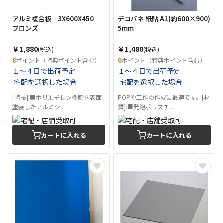
アルミ複合板 3X600X450
デコパネ 紙貼 A1(約600×900)
ブロンズ
5mm
￥1,880
￥1,480
(税込)
(税込)
8
6
ポイント（特典ポイント含む）
ポイント（特典ポイント含む）
１～４日で出荷予定
１～４日で出荷予定
宅配を選択した場合
宅配を選択した場合
[特長]:■ポリエチレン樹脂を表面
POPや工作の作成に最適です。[材
塗装したアルミシ...
質]:■発泡ポリスチ...
カートに入れる
カートに入れる