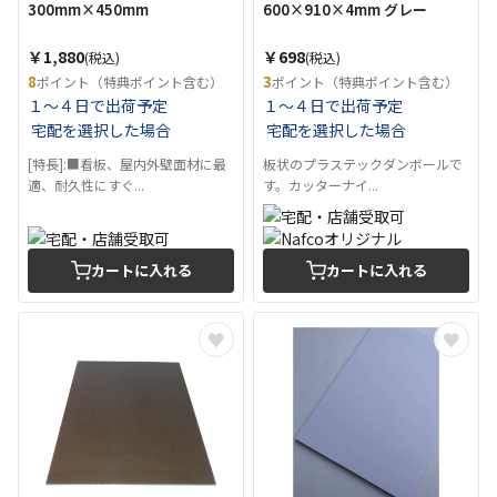
300mm×450mm
600×910×4mm グレー
￥1,880
￥698
(税込)
(税込)
8
3
ポイント（特典ポイント含む）
ポイント（特典ポイント含む）
１～４日で出荷予定
１～４日で出荷予定
宅配を選択した場合
宅配を選択した場合
[特長]:■看板、屋内外壁面材に最
板状のプラステックダンボールで
適、耐久性にすぐ...
す。カッターナイ...
カートに入れる
カートに入れる