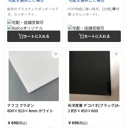
板状のプラステックダンボールで
POP作成に強い味方。[仕様]:■材
す。カッターナイ...
質:スチレンボード(...
カートに入れる
カートに入れる
ナフコ プラダン
光洋産業 デコパネ(ブラック)A-
600×910×4mm ホワイト
2 約5×450×600
￥698
￥698
(税込)
(税込)