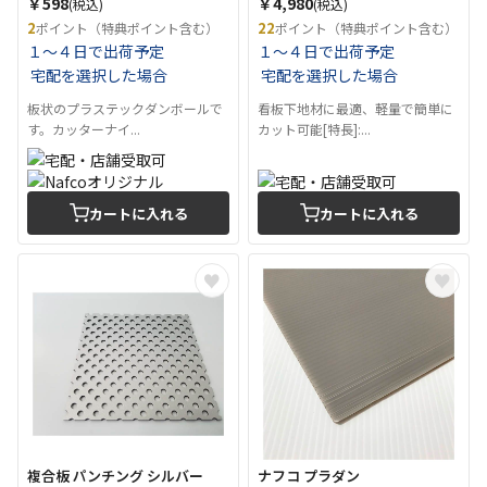
￥598
￥4,980
(税込)
(税込)
2
22
ポイント（特典ポイント含む）
ポイント（特典ポイント含む）
１～４日で出荷予定
１～４日で出荷予定
宅配を選択した場合
宅配を選択した場合
板状のプラステックダンボールで
看板下地材に最適、軽量で簡単に
す。カッターナイ...
カット可能[特長]:...
カートに入れる
カートに入れる
複合板 パンチング シルバー
ナフコ プラダン