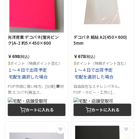
光洋産業 デコパネ(蛍光ピン
デコパネ 紙貼 A2(450×600)
ク)A-2 約5×450×600
5mm
￥698
￥678
(税込)
(税込)
3
3
ポイント（特典ポイント含む）
ポイント（特典ポイント含む）
１～４日で出荷予定
１～４日で出荷予定
宅配を選択した場合
宅配を選択した場合
POP作成に強い味方。[仕様]:■材
自由自在なスチレンパネル。
質:エコパネ(再生ス...
POP・ホビー・工作に[...
カートに入れる
カートに入れる