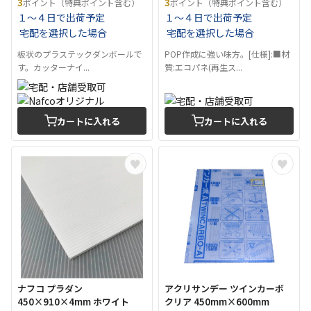
3
3
ポイント（特典ポイント含む）
ポイント（特典ポイント含む）
１～４日で出荷予定
１～４日で出荷予定
宅配を選択した場合
宅配を選択した場合
板状のプラステックダンボールで
POP作成に強い味方。[仕様]:■材
す。カッターナイ...
質:エコパネ(再生ス...
カートに入れる
カートに入れる
ナフコ プラダン
アクリサンデー ツインカーボ
450×910×4mm ホワイト
クリア 450mm×600mm