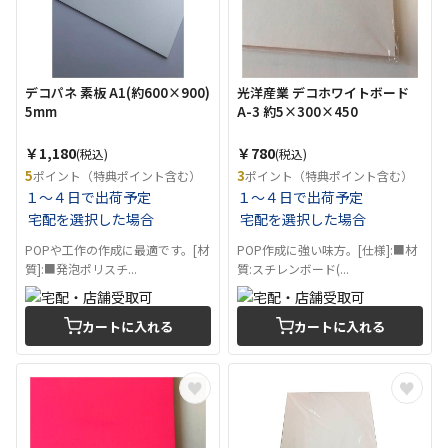
デコパネ 素板 A1(約600×900)
光洋産業 デコホワイトボード
5mm
A-3 約5×300×450
￥1,180
￥780
(税込)
(税込)
5
3
ポイント（特典ポイント含む）
ポイント（特典ポイント含む）
１～４日で出荷予定
１～４日で出荷予定
宅配を選択した場合
宅配を選択した場合
POPや工作の作成に最適です。[材
POP作成に強い味方。[仕様]:■材
質]:■発泡ポリスチ...
質:スチレンボード(...
カートに入れる
カートに入れる