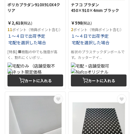
ポリカプラダン910X910X4ク
ナフコ プラダン
リア
450×910×4mm ブラック
￥2,618
￥598
(税込)
(税込)
11
2
ポイント（特典ポイント含む）
ポイント（特典ポイント含む）
１～４日で出荷予定
１～４日で出荷予定
宅配を選択した場合
宅配を選択した場合
[特長]:■樹脂の中でも強度が高
板状のプラステックダンボールで
く、割れにくいポリ...
す。カッターナイ...
カートに入れる
カートに入れる