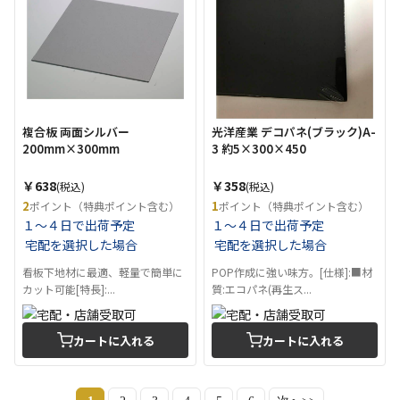
複合板 両面シルバー
光洋産業 デコパネ(ブラック)A-
200mm×300mm
3 約5×300×450
￥638
￥358
(税込)
(税込)
2
1
ポイント（特典ポイント含む）
ポイント（特典ポイント含む）
１～４日で出荷予定
１～４日で出荷予定
宅配を選択した場合
宅配を選択した場合
看板下地材に最適、軽量で簡単に
POP作成に強い味方。[仕様]:■材
カット可能[特長]:...
質:エコパネ(再生ス...
カートに入れる
カートに入れる