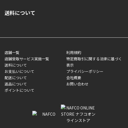
■クレジットカード
■ご自宅への宅配の場合
■コンビニ払い（前入金）
送料について
ご注文が確認出来次第、1～4営業日に発送いたします。「お取り
■代金引換(代引)※手数料がかかります
寄せ」の場合は商品が揃い次第のご発送となります。お荷物の発
■ポイント払い利用可
送完了が確認出来次第、お荷物番号の記載をしたメールをお送り
■領収書はお客様ご自身で発行となります。
5,000円（税込）以上お買い上げで送料無料キャンペーン実施中！
させて頂きます。オンラインストアの倉庫より発送後、約1～3営
■領収書に記載する金額については商品代・配送費からポイン
または、店舗受取なら送料無料！
業日にてお引渡しとなります。(離島などの場合、例外もあります)
ト・クーポンを差し引いた金額の領収書を発行しております。領
※一部、適用外、追加送料が必要な商品もございます。
収書には押印はしておりません。
メーカー直送品など一部商品については、その他商品との購入に
店舗一覧
利用規約
■商品によっては一部決済方法が使用できない場合がございま
制限がかかる場合がございます。また発送日についても、通常と
店舗受取サービス実施一覧
特定商取引に関する法律に基づく
す。
異なる場合がございます。対象商品の説明ページをご確認くださ
送料について
表示
い。
お支払いについて
プライバシーポリシー
配送について
会社概要
■店舗受取をご選択いただいた場合
返品について
お問い合わせ
ご注文が確認出来次第、お受取される店舗在庫を使用してご準備
ポイントについて
をさせていただきます。店舗に在庫がない場合は店舗よりお取り
寄せにてご準備をさせていただきます。※商品によってはお時間
いただく場合がございます。店舗準備でのお渡しとなる為、商品
のみの受け渡しとなります。（箱や納品書は付属しておりませ
ん）店舗で準備が出来次第、メールにてご連絡させていただきま
す。