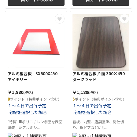
アルミ複合板 3X600X450
アルミ複合板 片面 300×450
アイボリー
ダークウッド
￥1,880
￥1,180
(税込)
(税込)
8
5
ポイント（特典ポイント含む）
ポイント（特典ポイント含む）
１～４日で出荷予定
１～４日で出荷予定
宅配を選択した場合
宅配を選択した場合
[特長]:■ポリエチレン樹脂を表面
看板、内壁、店舗装飾、間仕切
塗装したアルミシ...
り、框ドアなどに![...