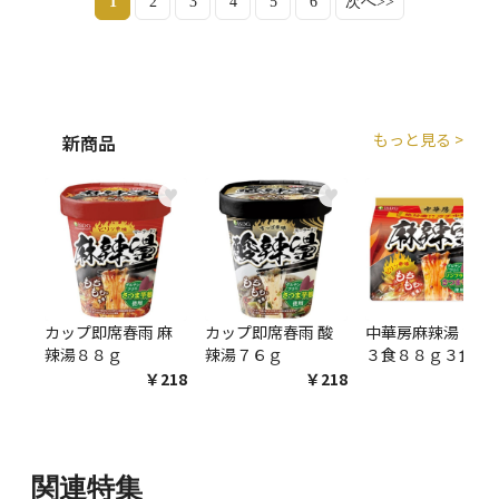
1
2
3
4
5
6
次へ>>
もっと見る >
新商品
♥
♥
♥
カップ即席春雨 麻
カップ即席春雨 酸
中華房麻辣湯 袋麺
辣湯８８ｇ
辣湯７６ｇ
３食８８ｇ３食
￥218
￥218
￥54
関連特集