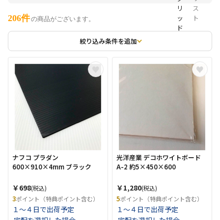
206件
の商品がございます。
絞り込み条件を追加
ナフコ プラダン
光洋産業 デコホワイトボード
600×910×4mm ブラック
A-2 約5×450×600
￥698
￥1,280
(税込)
(税込)
3
5
ポイント（特典ポイント含む）
ポイント（特典ポイント含む）
１～４日で出荷予定
１～４日で出荷予定
宅配を選択した場合
宅配を選択した場合