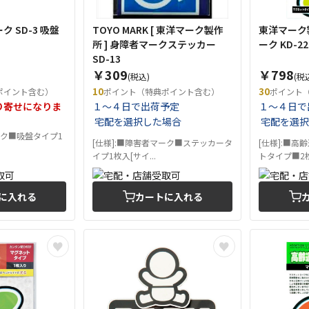
 SD-3 吸盤
TOYO MARK [ 東洋マーク製作
東洋マーク
所 ] 身障者マークステッカー
ーク KD-
SD-13
￥309
￥798
(税込)
(税
10
30
ポイント含む）
ポイント（特典ポイント含む）
ポイント
り寄せになりま
１～４日で出荷予定
１～４日で
宅配を選択した場合
宅配を選択
ーク■吸盤タイプ1
[仕様]:■障害者マーク■ステッカータ
[仕様]:■
イプ1枚入[サイ...
トタイプ■2枚入
に入れる
カートに入れる