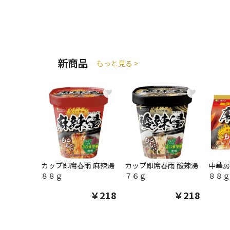
新商品
もっと見る >
♥
♥
カップ即席春雨 麻辣湯
カップ即席春雨 酸辣湯
中華房
８８ｇ
７６ｇ
８８ｇ
￥218
￥218