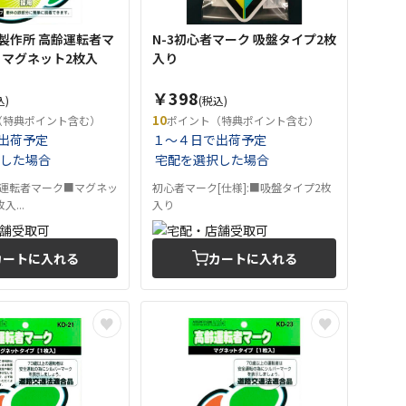
製作所 高齢運転者マ
N-3初心者マーク 吸盤タイプ2枚
22 マグネット2枚入
入り
￥398
込)
(税込)
10
（特典ポイント含む）
ポイント（特典ポイント含む）
出荷予定
１～４日で出荷予定
した場合
宅配を選択した場合
高齢運転者マーク■マグネッ
初心者マーク[仕様]:■吸盤タイプ2枚
...
入り
カートに入れる
カートに入れる