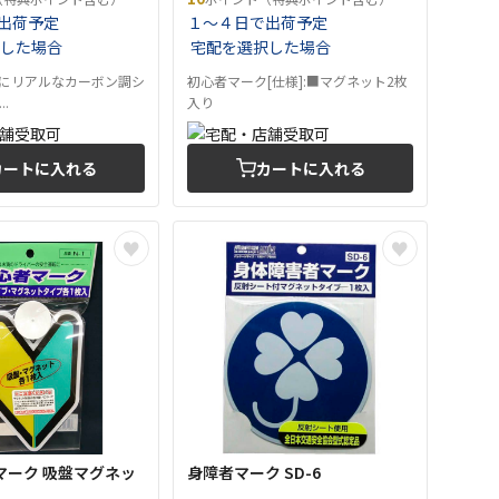
出荷予定
１～４日で出荷予定
した場合
宅配を選択した場合
表面にリアルなカーボン調シ
初心者マーク[仕様]:■マグネット2枚
.
入り
カートに入れる
カートに入れる
者マーク 吸盤マグネッ
身障者マーク SD-6