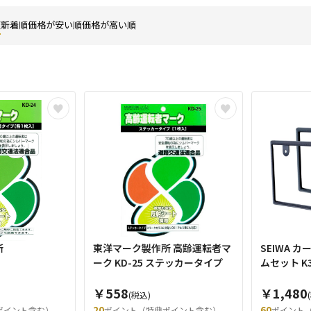
順
新着順
価格が安い順
価格が高い順
所
東洋マーク製作所 高齢運転者マ
SEIWA 
ーク KD-25 ステッカータイプ
ムセッ
￥558
￥1,480
(税込)
20
60
ポイント含む）
ポイント（特典ポイント含む）
ポイント