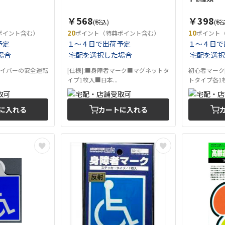
￥568
￥398
(税込)
(税
20
10
ポイント含む）
ポイント（特典ポイント含む）
ポイント
予定
１～４日で出荷予定
１～４日で
場合
宅配を選択した場合
宅配を選択
ライバーの安全運転
[仕様]:■身障者マーク■マグネットタ
初心者マーク
イプ1枚入■日本...
トタイプ各1枚.
に入れる
カートに入れる