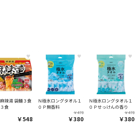
♥
♥
♥
麻辣湯 袋麺３食
Ｎ極氷ロングタオル１
Ｎ極氷ロングタオル１
３食
０Ｐ無香料
０Ｐせっけんの香り
￥478
￥478
￥548
￥380
￥380