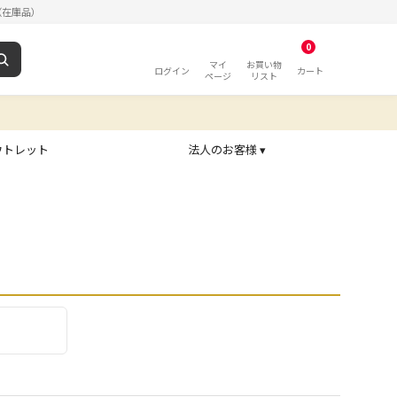
（在庫品）
0
マイ
お買い物
ログイン
カート
ページ
リスト
ウトレット
法人のお客様 ▾