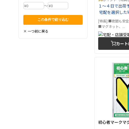
～
１～４日で出荷
宅配を選択した
[特長]:■夜間も安
■マグネット、...
× 一つ前に戻る
カート
初心者マークマグネ