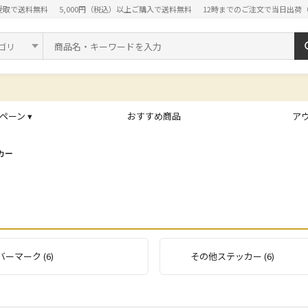
受取で送料無料
5,000円（税込）以上ご購入で送料無料
12時までのご注文で当日出荷
ド
ペーン ▾
おすすめ商品
ア
カー
ーマーク (6)
その他ステッカー (6)