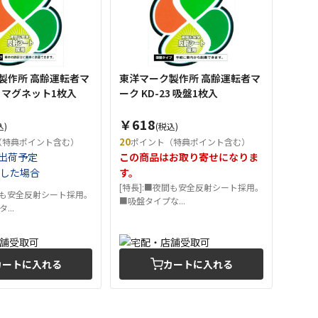
製作所 高齢運転者マ
東洋マーク製作所 高齢運転者マ
21 マグネット1枚入
ーク KD-23 吸盤1枚入
￥618
込)
(税込)
20
（特典ポイント含む）
ポイント（特典ポイント含む）
出荷予定
この商品はお取り寄せになりま
した場合
す。
[特長]:■夜間も安全反射シート採用。
夜間も安全反射シート採用。
■吸盤タイプな...
...
カートに入れる
カートに入れる