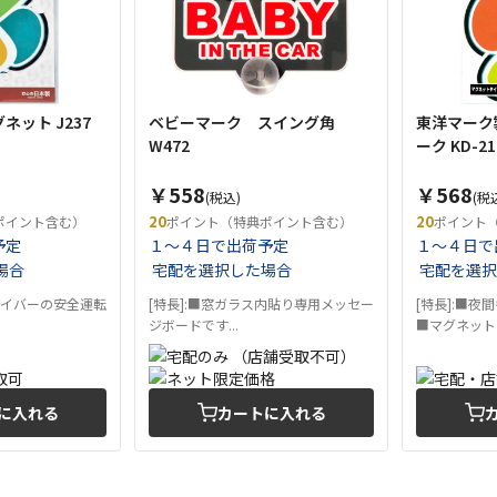
ット J237
ベビーマーク スイング角
東洋マーク
W472
ーク KD-
￥558
￥568
(税込)
(税
20
20
ポイント含む）
ポイント（特典ポイント含む）
ポイント
予定
１～４日で出荷予定
１～４日で
場合
宅配を選択した場合
宅配を選択
ライバーの安全運転
[特長]:■窓ガラス内貼り専用メッセー
[特長]:■
ジボードです...
■マグネットタ
に入れる
カートに入れる