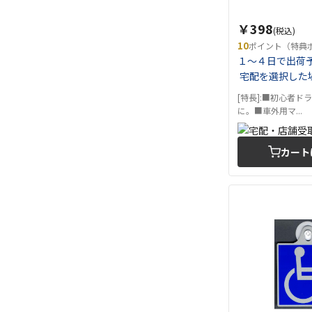
￥398
(税込)
10
ポイント（特典
１～４日で出荷
宅配を選択した
[特長]:■初心者ド
に。■車外用マ...
カート