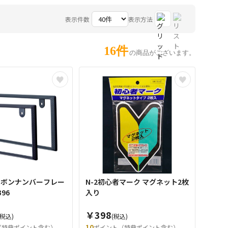
表示件数
表示方法
16件
の商品がございます。
カーボンナンバーフレー
N-2初心者マーク マグネット2枚
ト K396
入り
￥398
(税込)
(税込)
10
（特典ポイント含む）
ポイント（特典ポイント含む）