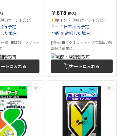
￥678
込)
(税込)
30
（特典ポイント含む）
ポイント（特典ポイント含む）
出荷予定
１～４日で出荷予定
した場合
宅配を選択した場合
[仕様]:■吸盤・マグネッ
[特長]:■マグネットタイプで車体の鉄
..
部分に簡単に...
カートに入れる
カートに入れる