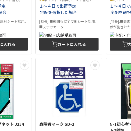
予定
１～４日で出荷予定
１～４日で
場合
宅配を選択した場合
宅配を選択
全反射シート採用。
[特長]:■夜間も安全反射シート採用。
[特長]:■
■ステッカータ...
ボが施された..
に入れる
カートに入れる
ット J234
身障者マーク SD-2
N-1初心
ト2種類