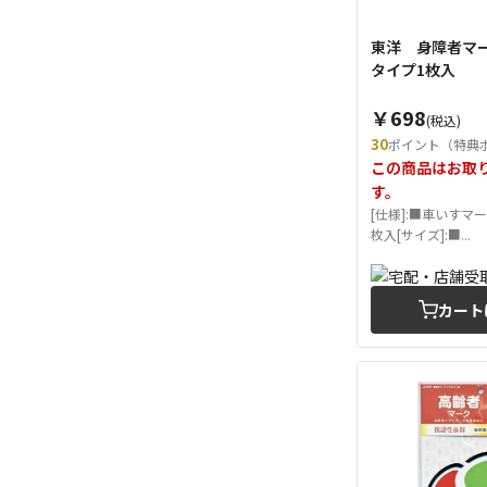
東洋 身障者マーク
タイプ1枚入
￥698
(税込)
30
ポイント（特典
この商品はお取
す。
[仕様]:■車いすマ
枚入[サイズ]:■...
カート