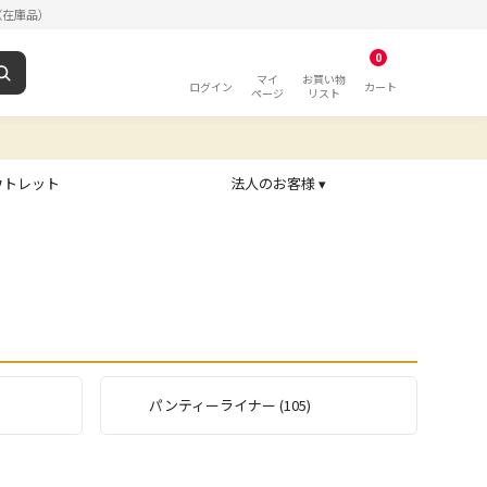
（在庫品）
0
マイ
お買い物
ログイン
カート
ページ
リスト
ウトレット
法人のお客様 ▾
パンティーライナー (105)