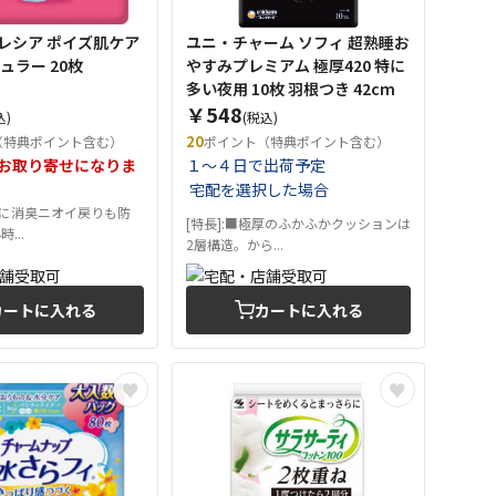
レシア ポイズ肌ケア
ユニ・チャーム ソフィ 超熟睡お
ュラー 20枚
やすみプレミアム 極厚420 特に
多い夜用 10枚 羽根つき 42cm
￥548
込)
(税込)
20
（特典ポイント含む）
ポイント（特典ポイント含む）
お取り寄せになりま
１～４日で出荷予定
宅配を選択した場合
すぐに消臭ニオイ戻りも防
[特長]:■極厚のふかふかクッションは
...
2層構造。から...
カートに入れる
カートに入れる