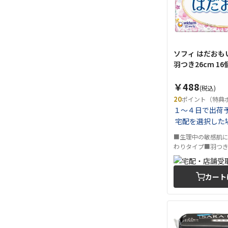
ソフィ はだおも
羽つき26cm 16
￥488
(税込)
20
ポイント（特典
１～４日で出荷
宅配を選択した
■生理中の敏感肌
わりタイプ■羽つき.
カート