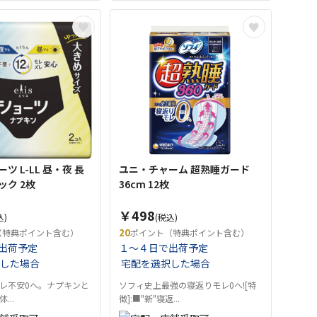
ツ L-LL 昼・夜 長
ユニ・チャーム 超熟睡ガード
ック 2枚
36cm 12枚
￥498
込)
(税込)
20
（特典ポイント含む）
ポイント（特典ポイント含む）
出荷予定
１～４日で出荷予定
した場合
宅配を選択した場合
レ不安0へ。ナプキンと
ソフィ史上最強の寝返りモレ0へ![特
...
徴]:■"新"寝返...