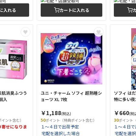
に入れる
カートに入れる
素肌消臭ふつう
ユニ・チャーム ソフィ 超熟睡シ
ソフィ は
2個入
ョーツ XL 7枚
特に多い夜3
￥1,188
￥660
(税込)
(税
50
30
ポイント含む）
ポイント（特典ポイント含む）
ポイント
り寄せになりま
１～４日で出荷予定
１～４日で
宅配を選択した場合
宅配を選択