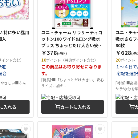
い 特に多い昼用
ユニ・チャーム サラサーティコ
ユニ・チャ
個入
ットン100 ワイド&ロング吸水
吸水さらフ
プラス ちょっとだけ大きい安心
80枚
￥378
￥628
サイズおりものシート34枚 無香
(税込)
(税
料
10
20
ポイント含む）
ポイント（特典ポイント含む）
ポイント
予定
この商品はお取り寄せになりま
１～４日で
場合
す。
宅配を選択
[特長]:■「ちょっとだけ大きい」安心
にやさしい■ふん
[特徴]:■
サイズに加え...
..
サラ!水分を瞬.
に入れる
カートに入れる