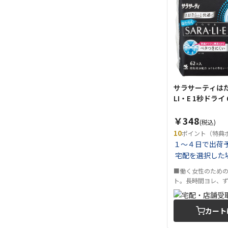
サラサーティはた
LI・E 1秒ドライ 
￥348
(税込)
10
ポイント（特典
１～４日で出荷
宅配を選択した
■働く女性のため
ト。長時間ヨレ、ず.
カート