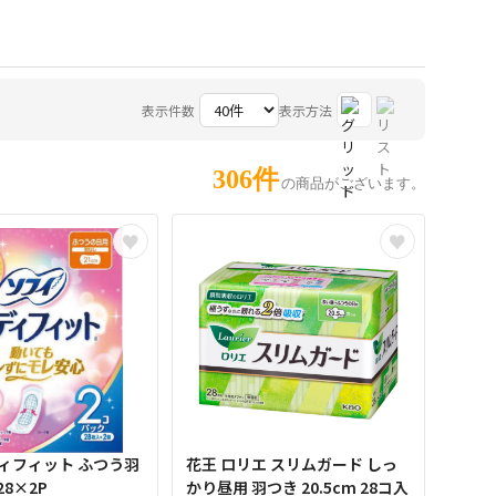
表示件数
表示方法
306件
の商品がございます。
ィフィット ふつう羽
花王 ロリエ スリムガード しっ
28×2P
かり昼用 羽つき 20.5cm 28コ入