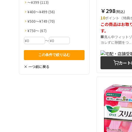
〜¥399 (113)
￥298
(税込)
¥400〜¥499 (56)
10
ポイント（特典
¥500〜¥749 (70)
この商品はお取
す。
¥750〜 (67)
■真ん中フィット
～
ヨレずに隙間をつ...
カート
× 一つ前に戻る