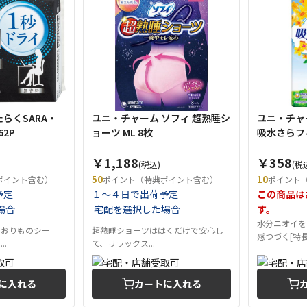
らくSARA・
ユニ・チャーム ソフィ 超熟睡シ
ユニ・チャ
62P
ョーツ ML 8枚
吸水さらフ
￥1,188
￥358
(税込)
(税
50
10
ポイント含む）
ポイント（特典ポイント含む）
ポイント
予定
１～４日で出荷予定
この商品は
場合
宅配を選択した場合
す。
水分ニオイを
のおりものシー
超熟睡ショーツははくだけで安心し
感つづく[特長]:
..
て、リラックス...
に入れる
カートに入れる