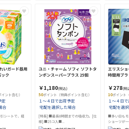
きれいガード昼用
ユニ・チャーム ソフィ ソフトタ
エリスショー
2個パック
ンポンスーパープラス 25個
時間用ブラ
￥1,180
￥278
(税込)
(税
50
10
ポイント含む）
ポイント（特典ポイント含む）
ポイント
予定
１～４日で出荷予定
１～４日で
場合
宅配を選択した場合
宅配を選択
吸引シートで、経
[特長]:■最長8時間までの吸収力。[仕
■多い日もモ
様]:■25コ入■...
ショーツが一体