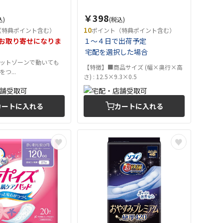
￥398
込)
(税込)
10
（特典ポイント含む）
ポイント（特典ポイント含む）
お取り寄せになりま
１～４日で出荷予定
宅配を選択した場合
ットゾーンで動いても
【特徴】■商品サイズ (幅×奥行×高
つ...
さ) : 12.5×9.3×0.5
カートに入れる
カートに入れる