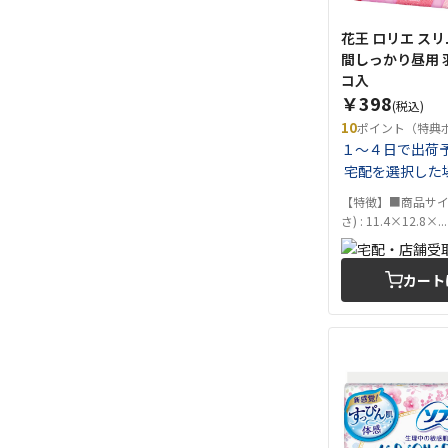
花王 ロリエ ス
間しっかり昼用 羽つ
コ入
￥398
(税込)
10
ポイント（特典
１～４日で出荷
宅配を選択した
【特徴】■商品サイ
さ) : 11.4×12.8×...
カート