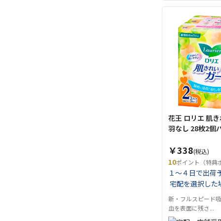
花王 ロリエ 肌
羽なし 28枚
￥338
(税込)
10
ポイント（特典
１～４日で出荷
宅配を選択した
新・フルスピード
血を表面に残さ...