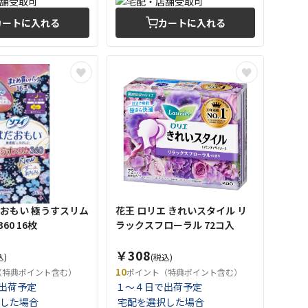
カートに入れる
カートに入れる
だおもい 極うすスリム
花王 ロリエ きれいスタイル リ
60 16枚
ラックスフローラル 72コ入
￥308
込)
(税込)
10
（特典ポイント含む）
ポイント（特典ポイント含む）
出荷予定
１～４日で出荷予定
した場合
宅配を選択した場合