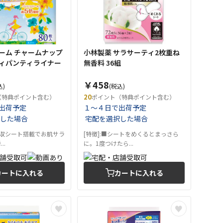
ーム チャームナップ
小林製薬 サラサーティ2枚重ね
ィパンティライナー
無香料 36組
￥458
込)
(税込)
20
（特典ポイント含む）
ポイント（特典ポイント含む）
出荷予定
１～４日で出荷予定
した場合
宅配を選択した場合
高吸収シート搭載でお肌サラ
[特徴]:■シートをめくるとまっさら
..
に。1度つけたら...
カートに入れる
カートに入れる