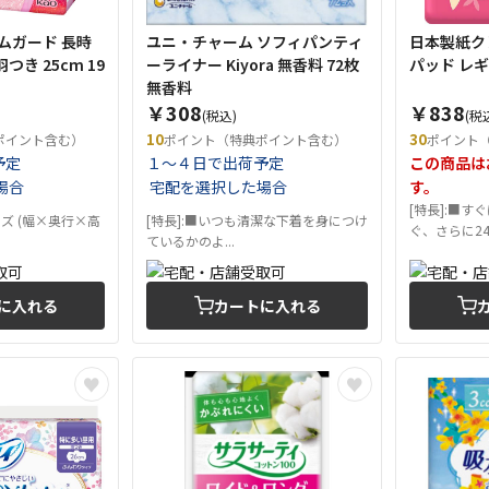
リムガード 長時
ユニ・チャーム ソフィパンティ
日本製紙ク
き 25cm 19
ーライナー Kiyora 無香料 72枚
パッド レギ
無香料
￥308
￥838
(税込)
(税
10
30
ポイント含む）
ポイント（特典ポイント含む）
ポイント
予定
１～４日で出荷予定
この商品は
場合
宅配を選択した場合
す。
[特長]:■
ズ (幅×奥行×高
[特長]:■いつも清潔な下着を身につけ
ぐ、さらに24時
ているかのよ...
に入れる
カートに入れる