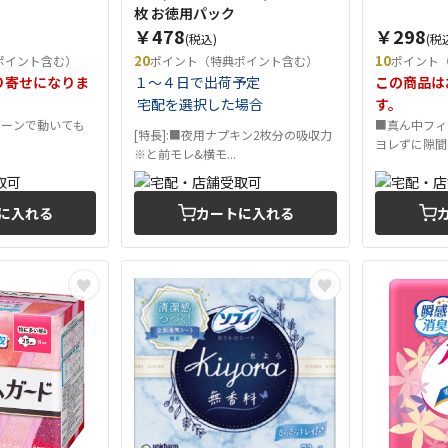
枚 お徳用パック
￥478
￥298
(税込)
(税
20
10
ポイント含む）
ポイント（特典ポイント含む）
ポイント
り寄せになりま
１～４日で出荷予定
この商品は
宅配を選択した場合
す。
ゾーンで動いても
■真ん中フィ
[特長]:■夜用ナプキン2枚分の吸収力
ヨレずに隙間を
※と前モレ&横モ...
に入れる
カートに入れる