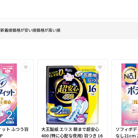
順
新着順
価格が安い順
価格が高い順
ット ふつう羽
大王製紙 エリス 朝まで超安心
ソフィボデ
P
400 (特に心配な夜用) 羽つき 16
なし21cm 