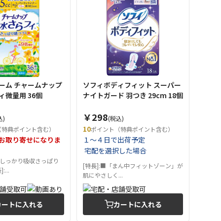
ーム チャームナップ
ソフィボディフィット スーパー
ィ微量用 36個
ナイトガード 羽つき 29cm 18個
￥298
込)
(税込)
10
（特典ポイント含む）
ポイント（特典ポイント含む）
お取り寄せになりま
１～４日で出荷予定
宅配を選択した場合
しっかり吸収さっぱり
[特長]:■「まん中フィットゾーン」が
...
肌にやさしく...
カートに入れる
カートに入れる