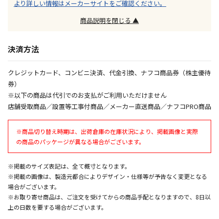
※「宅配・店舗受取」「宅配のみ」マークの商品のみ
より詳しい情報はメーカーサイトをご確認ください。
同時購入が可能です
商品説明を閉じる ▲
午前9時までのご注文確定した商品については、当日に
出荷いたします。
決済方法
ただし、メーカーの営業日に基づき出荷手続きを行う
ため、通常よりお時間をいただく場合がございます。
また、日曜・祝日や年末年始などの長期休業期間中
クレジットカード、コンビニ決済、代金引換、ナフコ商品券（株主優待
は、休業明けからの出荷対応となります。
券）
※以下の商品は代引でのお支払がご利用いただけません
設置工事代金も含まれた商品です
店舗受取商品／設置等工事付商品／メーカー直送商品／ナフコPRO商品
※商品切り替え時期は、出荷倉庫の在庫状況により、掲載画像と実際
お見積商品です。金額・施工日はお打ち合わせの上、
の商品のパッケージが異なる場合がございます。
決定となります。
※掲載のサイズ表記は、全て概寸となります。
※掲載の画像は、製造元都合によりデザイン・仕様等が予告なく変更となる
お見積商品です。金額・施工日はお打ち合わせの上、
場合がございます。
決定となります。
※お取り寄せ商品は、ご注文を受けてからの商品手配となりますので、8日以
上の日数を要する場合がございます。