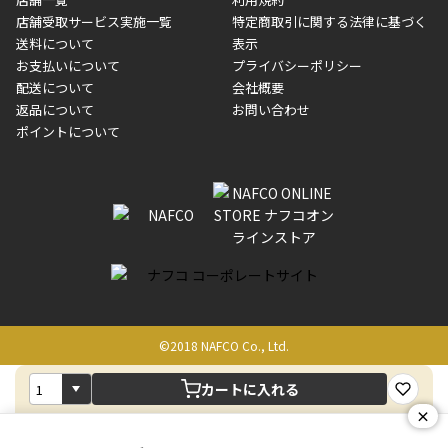
■商品によっては一部決済方法が使用できない場合がございま
制限がかかる場合がございます。また発送日についても、通常と
店舗受取サービス実施一覧
特定商取引に関する法律に基づく
す。
異なる場合がございます。対象商品の説明ページをご確認くださ
送料について
表示
い。
お支払いについて
プライバシーポリシー
配送について
会社概要
■店舗受取をご選択いただいた場合
返品について
お問い合わせ
ご注文が確認出来次第、お受取される店舗在庫を使用してご準備
ポイントについて
をさせていただきます。店舗に在庫がない場合は店舗よりお取り
寄せにてご準備をさせていただきます。※商品によってはお時間
いただく場合がございます。店舗準備でのお渡しとなる為、商品
のみの受け渡しとなります。（箱や納品書は付属しておりませ
ん）店舗で準備が出来次第、メールにてご連絡させていただきま
す。
©2018 NAFCO Co., Ltd.
カートに入れる
×