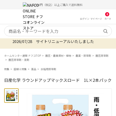
5,000円（税込）以上ご購入で送料無料
0
ログイン
マイ
ページ
カート
検索キーワード
2026/07/28 サイトリニューアルいたしました
ホームセンター通販 ナフコTOP
園芸・農業資材・植物
農薬・除草剤
園芸除草剤
園芸除草剤・液剤
特集
田植え特集
薬品
水稲用除草剤
日産化学 ラウンドアップマックスロード 1L×2本パック