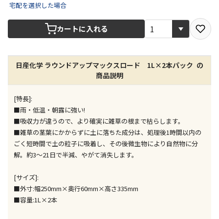
宅配を選択した場合
宅配や店舗受取を選択できる商品です
カートに入れる
店舗のみで受取できる商品です（宅配便でのお届けが
できません）
日産化学 ラウンドアップマックスロード 1L×2本パック の
※同時購入の商品は、全て同じ店舗での受取となりま
商品説明
す
特定の店舗のみで受取ができる商品です（宅配便での
[特長]:
お届けができません）
■雨・低温・朝露に強い!
※同時購入の商品は、全て同じ店舗での受取となりま
■吸収力が違うので、より確実に雑草の根まで枯らします。
す
■雑草の茎葉にかからずに土に落ちた成分は、処理後1時間以内の
委託業者によりお届けする商品です
ごく短時間で土の粒子に吸着し、その後微生物により自然物に分
※ほか商品との同時購入はできません。お手数です
解。約3～21日で半減、やがて消失します。
が、ご購入手続きを分けてお買い求めください
※支払い方法の代金引換は選択できません。
[サイズ]:
※電話注文はできません。
■外寸:幅250mm×奥行60mm×高さ335mm
■容量:1L×2本
宅配のみでお届けする商品です（店舗受取は選択でき
ません）