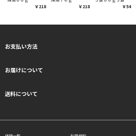
￥218
￥218
￥548
お支払い方法
※店舗受取を選択いただいた場合であっても弊社実店舗でお支払
お届けについて
いいただくことはできません。ご了承ください。
■クレジットカード
■ご自宅への宅配の場合
■コンビニ払い（前入金）
送料について
ご注文が確認出来次第、1～4営業日に発送いたします。「お取り
■代金引換(代引)※手数料がかかります
寄せ」の場合は商品が揃い次第のご発送となります。お荷物の発
■ポイント払い利用可
送完了が確認出来次第、お荷物番号の記載をしたメールをお送り
■領収書はお客様ご自身で発行となります。
5,000円（税込）以上お買い上げで送料無料キャンペーン実施中！
させて頂きます。オンラインストアの倉庫より発送後、約1～3営
■領収書に記載する金額については商品代・配送費からポイン
または、店舗受取なら送料無料！
業日にてお引渡しとなります。(離島などの場合、例外もあります)
ト・クーポンを差し引いた金額の領収書を発行しております。領
※一部、適用外、追加送料が必要な商品もございます。
収書には押印はしておりません。
メーカー直送品など一部商品については、その他商品との購入に
店舗一覧
利用規約