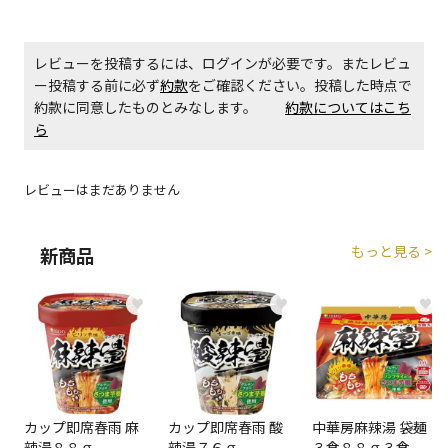
エアコンの取付工事が必要な商品です。別途費用が発
生する場合がございます。
レビューを投稿するには、ログインが必要です。またレビュ
ー投稿する前に必ず
約款
をご確認ください。投稿した時点で
商品購入個数ごとに送料がかかる商品です
約款に同意したものとみなします。
約款についてはこち
ら
レビューはまだありません
もっと見る >
新商品
♥
♥
♥
カップ即席春雨 麻
カップ即席春雨 酸
中華房麻辣湯 袋麺
辣湯８８ｇ
辣湯７６ｇ
３食８８ｇ３食