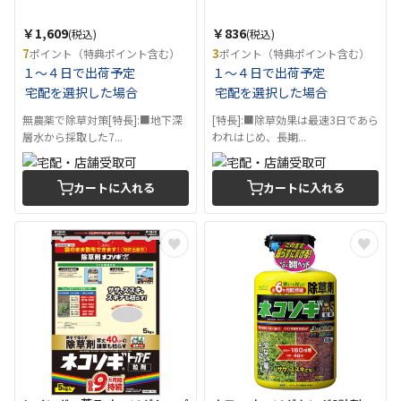
￥1,609
￥836
(税込)
(税込)
7
3
ポイント（特典ポイント含む）
ポイント（特典ポイント含む）
１～４日で出荷予定
１～４日で出荷予定
宅配を選択した場合
宅配を選択した場合
無農薬で除草対策[特長]:■地下深
[特長]:■除草効果は最速3日であら
層水から採取した7...
われはじめ、長期...
カートに入れる
カートに入れる