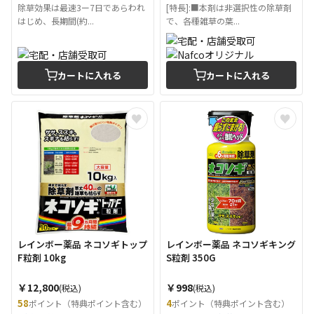
除草効果は最速3ー7日であらわれ
[特長]:■本剤は非選択性の除草剤
はじめ、長期間(約...
で、各種雑草の葉...
カートに入れる
カートに入れる
レインボー薬品 ネコソギトップ
レインボー薬品 ネコソギキング
F粒剤 10kg
S粒剤 350G
￥12,800
￥998
(税込)
(税込)
58
4
ポイント（特典ポイント含む）
ポイント（特典ポイント含む）