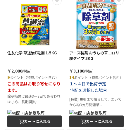
住友化学 草退治E粒剤 1.5KG
アース製薬 おうちの草コロリ
粒タイプ 3KG
￥2,080
￥3,180
(税込)
(税込)
9
14
ポイント（特典ポイント含む）
ポイント（特典ポイント含む）
この商品はお取り寄せになり
１～４日で出荷予定
ます。
宅配を選択した場合
除草効果は最速3ー7日であらわれ
[特徴]:■根まで枯らして、まいて
はじめ、長期間(約...
から約3ヵ月間雑草...
カートに入れる
カートに入れる