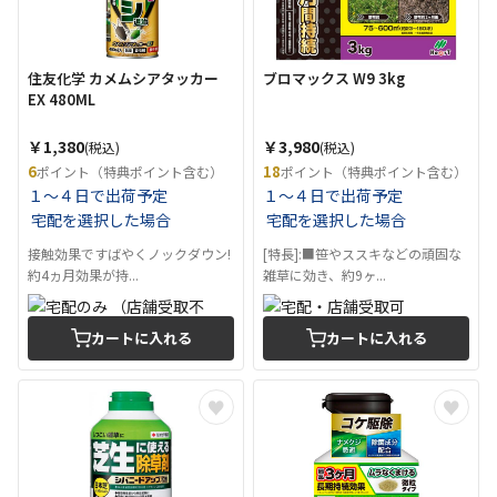
住友化学 カメムシアタッカー
ブロマックス W9 3kg
EX 480ML
￥1,380
￥3,980
(税込)
(税込)
6
18
ポイント（特典ポイント含む）
ポイント（特典ポイント含む）
１～４日で出荷予定
１～４日で出荷予定
宅配を選択した場合
宅配を選択した場合
接触効果ですばやくノックダウン!
[特長]:■笹やススキなどの頑固な
約4ヵ月効果が持...
雑草に効き、約9ヶ...
カートに入れる
カートに入れる