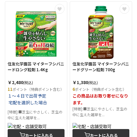
住友化学園芸 マイターフシバニ
住友化学園芸 マイターフシバニ
ードロング粒剤 1.4Kg
ードグリーン粒剤 700g
￥2,480
￥1,380
(税込)
(税込)
11
6
ポイント（特典ポイント含む）
ポイント（特典ポイント含む）
１～４日で出荷予定
この商品はお取り寄せになり
宅配を選択した場合
ます。
[特徴]:■芝生にやさしく、芝生の
[特徴]:■芝生にやさしく、芝生の
中に生えた雑草を...
中に生えた雑草を...
カートに入れる
カートに入れる