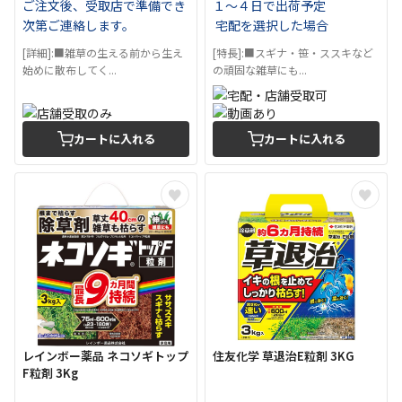
ご注文後、受取店で準備でき
１～４日で出荷予定
次第ご連絡します。
宅配を選択した場合
[詳細]:■雑草の生える前から生え
[特長]:■スギナ・笹・ススキなど
始めに散布してく...
の頑固な雑草にも...
カートに入れる
カートに入れる
レインボー薬品 ネコソギトップ
住友化学 草退治E粒剤 3KG
F粒剤 3Kg