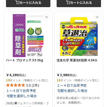
カートに入れる
カートに入れる
ハート ブロマックス5 5kg
住友化学 草退治E粒剤 4.5KG
￥4,280
￥3,980
(税込)
(税込)
19
18
ポイント（特典ポイント含む）
ポイント（特典ポイント含む）
5.0 (1件)
１～４日で出荷予定
１～４日で出荷予定
宅配を選択した場合
宅配を選択した場合
除草効果は最速3ー7日であらわれ
はじめ、長期間(約...
[特長]:■ジェネリック除草剤・ブ