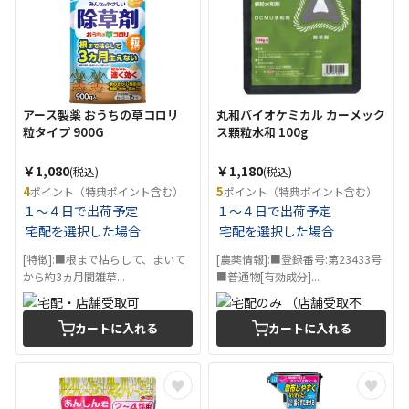
アース製薬 おうちの草コロリ
丸和バイオケミカル カーメック
粒タイプ 900G
ス顆粒水和 100g
￥1,080
￥1,180
(税込)
(税込)
4
5
ポイント（特典ポイント含む）
ポイント（特典ポイント含む）
１～４日で出荷予定
１～４日で出荷予定
宅配を選択した場合
宅配を選択した場合
[特徴]:■根まで枯らして、まいて
[農薬情報]:■登録番号:第23433号
から約3ヵ月間雑草...
■普通物[有効成分]...
カートに入れる
カートに入れる