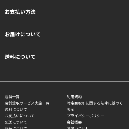
お支払い方法
※店舗受取を選択いただいた場合であっても弊社実店舗でお支払
お届けについて
いいただくことはできません。ご了承ください。
■クレジットカード
■ご自宅への宅配の場合
■コンビニ払い（前入金）
送料について
ご注文が確認出来次第、1～4営業日に発送いたします。「お取り
■代金引換(代引)※手数料がかかります
寄せ」の場合は商品が揃い次第のご発送となります。お荷物の発
■ポイント払い利用可
送完了が確認出来次第、お荷物番号の記載をしたメールをお送り
■領収書はお客様ご自身で発行となります。
5,000円（税込）以上お買い上げで送料無料キャンペーン実施中！
させて頂きます。オンラインストアの倉庫より発送後、約1～3営
■領収書に記載する金額については商品代・配送費からポイン
または、店舗受取なら送料無料！
業日にてお引渡しとなります。(離島などの場合、例外もあります)
ト・クーポンを差し引いた金額の領収書を発行しております。領
※一部、適用外、追加送料が必要な商品もございます。
収書には押印はしておりません。
メーカー直送品など一部商品については、その他商品との購入に
店舗一覧
利用規約
■商品によっては一部決済方法が使用できない場合がございま
制限がかかる場合がございます。また発送日についても、通常と
店舗受取サービス実施一覧
特定商取引に関する法律に基づく
す。
異なる場合がございます。対象商品の説明ページをご確認くださ
送料について
表示
い。
お支払いについて
プライバシーポリシー
配送について
会社概要
■店舗受取をご選択いただいた場合
返品について
お問い合わせ