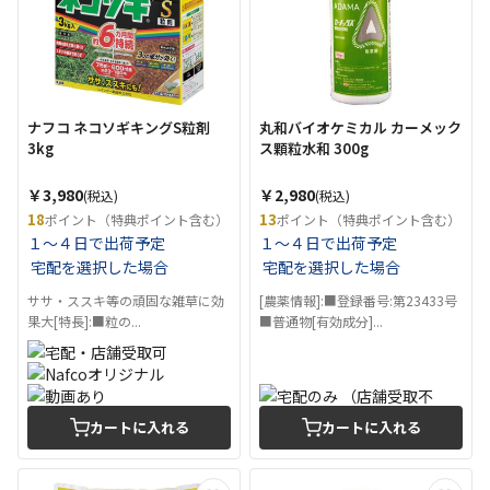
ナフコ ネコソギキングS粒剤
丸和バイオケミカル カーメック
3kg
ス顆粒水和 300g
￥3,980
￥2,980
(税込)
(税込)
18
13
ポイント（特典ポイント含む）
ポイント（特典ポイント含む）
１～４日で出荷予定
１～４日で出荷予定
宅配を選択した場合
宅配を選択した場合
ササ・ススキ等の頑固な雑草に効
[農薬情報]:■登録番号:第23433号
果大[特長]:■粒の...
■普通物[有効成分]...
カートに入れる
カートに入れる