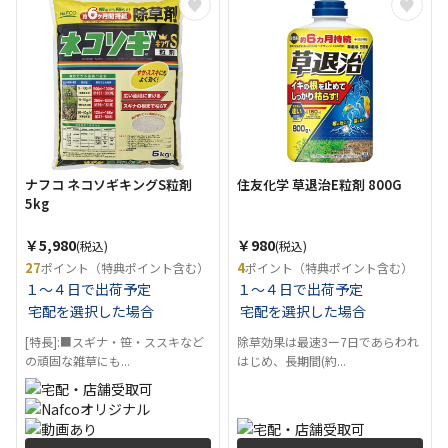
ナフコ ネコソギキングS粒剤
住友化学 草退治E粒剤 800G
5kg
￥5,980
￥980
(税込)
(税込)
27
4
ポイント（特典ポイント含む）
ポイント（特典ポイント含む）
１～４日で出荷予定
１～４日で出荷予定
宅配を選択した場合
宅配を選択した場合
[特長]:■スギナ・笹・ススキなど
除草効果は最速3ー7日であらわれ
の頑固な雑草にも...
はじめ、長期間(約...