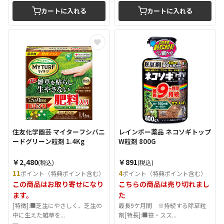
カートに入れる
カートに入れる
住友化学園芸 マイターフシバニ
レインボー薬品 ネコソギトップ
ードグリーン粒剤 1.4Kg
W粒剤 800G
￥2,480
￥891
(税込)
(税込)
11
4
ポイント（特典ポイント含む）
ポイント（特典ポイント含む）
この商品はお取り寄せになり
こちらの商品は売り切れまし
ます。
た
[特徴]:■芝生にやさしく、芝生の
最長9ケ月間 ※持続する除草粒
中に生えた雑草を...
剤[特長]:■笹・スス...