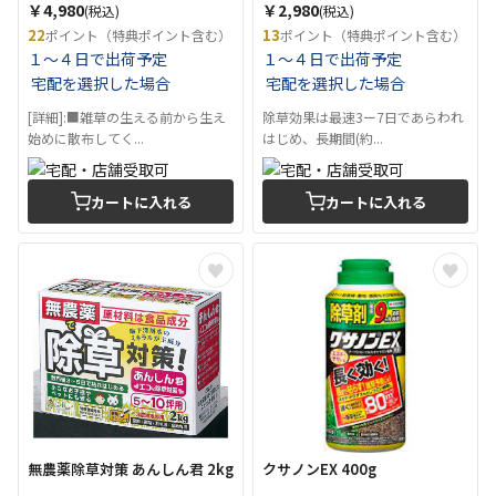
￥4,980
￥2,980
(税込)
(税込)
22
13
ポイント（特典ポイント含む）
ポイント（特典ポイント含む）
１～４日で出荷予定
１～４日で出荷予定
宅配を選択した場合
宅配を選択した場合
[詳細]:■雑草の生える前から生え
除草効果は最速3ー7日であらわれ
始めに散布してく...
はじめ、長期間(約...
カートに入れる
カートに入れる
無農薬除草対策 あんしん君 2kg
クサノンEX 400g