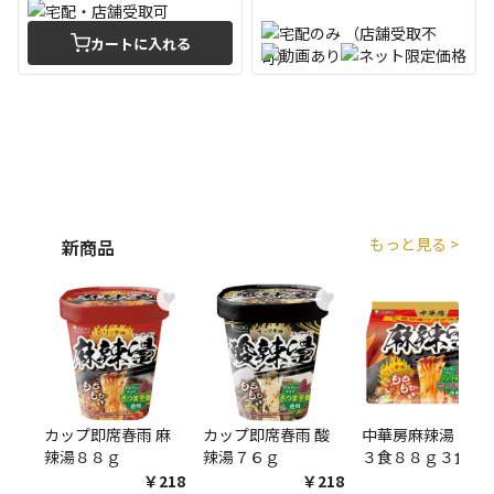
カートに入れる
もっと見る >
新商品
♥
♥
♥
カップ即席春雨 麻
カップ即席春雨 酸
中華房麻辣湯 袋麺
辣湯８８ｇ
辣湯７６ｇ
３食８８ｇ３食
￥218
￥218
￥54