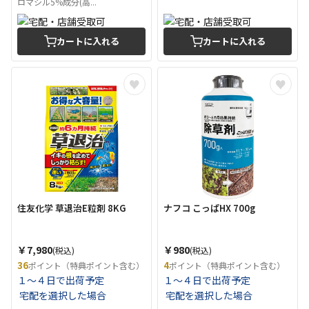
ロマシル5%成分(高...
カートに入れる
カートに入れる
住友化学 草退治E粒剤 8KG
ナフコ こっぱHX 700g
￥7,980
￥980
(税込)
(税込)
36
4
ポイント（特典ポイント含む）
ポイント（特典ポイント含む）
１～４日で出荷予定
１～４日で出荷予定
宅配を選択した場合
宅配を選択した場合