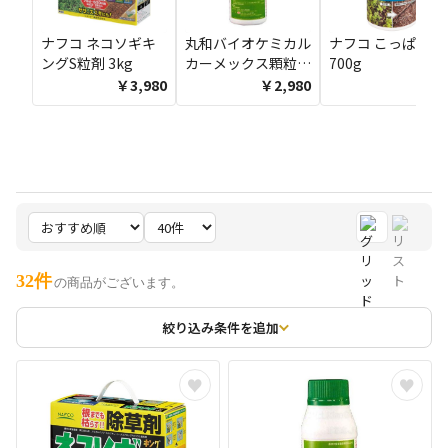
ナフコ ネコソギキ
丸和バイオケミカル
ナフコ こっぱHX
ングS粒剤 3kg
カーメックス顆粒水
700g
和 300g
￥3,980
￥2,980
￥98
32件
の商品がございます。
絞り込み条件を追加