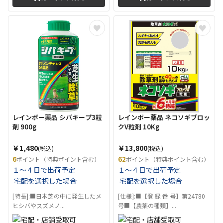
レインボー薬品 シバキープ3粒
レインボー薬品 ネコソギブロッ
剤 900g
クV粒剤 10Kg
￥1,480
￥13,800
(税込)
(税込)
6
62
ポイント（特典ポイント含む）
ポイント（特典ポイント含む）
１～４日で出荷予定
１～４日で出荷予定
宅配を選択した場合
宅配を選択した場合
[特長]:■日本芝の中に発生したメ
[仕様]:■【登 録 番 号】第24780
ヒシバやスズメノ...
号■【農薬の種類】...