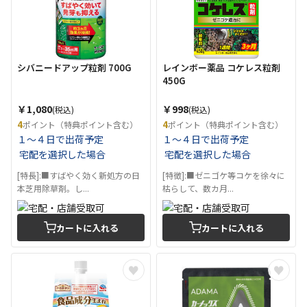
シバニードアップ粒剤 700G
レインボー薬品 コケレス粒剤
450G
￥1,080
￥998
(税込)
(税込)
4
4
ポイント（特典ポイント含む）
ポイント（特典ポイント含む）
１～４日で出荷予定
１～４日で出荷予定
宅配を選択した場合
宅配を選択した場合
[特長]:■すばやく効く新処方の日
[特徴]:■ゼニゴケ等コケを徐々に
本芝用除草剤。し...
枯らして、数カ月...
カートに入れる
カートに入れる