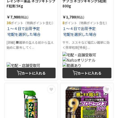
レインボー薬品 ネコソギトップ
ナフコ ネコソギキングS粒剤
F粒剤 5Kg
800g
￥7,980
￥1,780
(税込)
(税込)
36
8
ポイント（特典ポイント含む）
ポイント（特典ポイント含む）
１～４日で出荷予定
１～４日で出荷予定
宅配を選択した場合
宅配を選択した場合
[詳細]:■雑草の生える前から生え
ササ、ススキなど幅広い雑草に効
始めに散布してく...
く除草粒剤[特長]:...
カートに入れる
カートに入れる