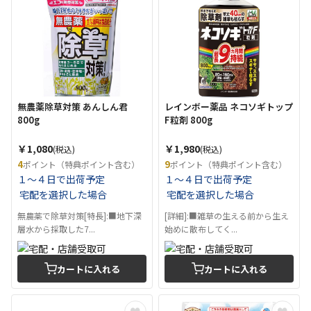
無農薬除草対策 あんしん君
レインボー薬品 ネコソギトップ
800g
F粒剤 800g
￥1,080
￥1,980
(税込)
(税込)
4
9
ポイント（特典ポイント含む）
ポイント（特典ポイント含む）
１～４日で出荷予定
１～４日で出荷予定
宅配を選択した場合
宅配を選択した場合
無農薬で除草対策[特長]:■地下深
[詳細]:■雑草の生える前から生え
層水から採取した7...
始めに散布してく...
カートに入れる
カートに入れる