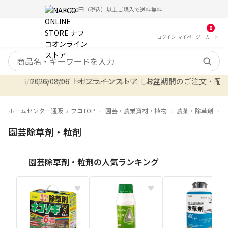
12時までのご注文で当日出荷（在庫品）
5,000円（税込）以上ご購入で送料無料
0
ログイン
マイ
ページ
カート
検索キーワード
2026/08/06 オンラインストア お盆期間のご注文・配
ホームセンター通販 ナフコTOP
園芸・農業資材・植物
農薬・除草剤
園芸除草剤・粒剤
園芸除草剤・粒剤の人気ランキング
♥
♥
♥