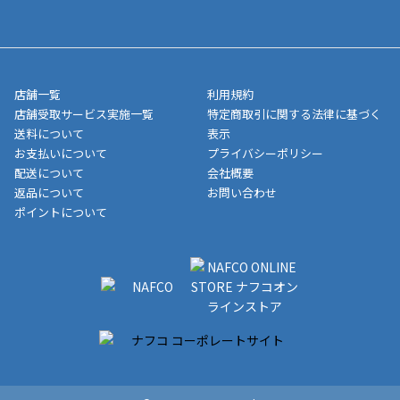
送完了が確認出来次第、お荷物番号の記載をしたメールをお送り
■領収書はお客様ご自身で発行となります。
5,000円（税込）以上お買い上げで送料無料キャンペーン実施中！
させて頂きます。オンラインストアの倉庫より発送後、約1～3営
■領収書に記載する金額については商品代・配送費からポイン
または、店舗受取なら送料無料！
業日にてお引渡しとなります。(離島などの場合、例外もあります)
ト・クーポンを差し引いた金額の領収書を発行しております。領
※一部、適用外、追加送料が必要な商品もございます。
収書には押印はしておりません。
メーカー直送品など一部商品については、その他商品との購入に
店舗一覧
利用規約
■商品によっては一部決済方法が使用できない場合がございま
制限がかかる場合がございます。また発送日についても、通常と
店舗受取サービス実施一覧
特定商取引に関する法律に基づく
す。
異なる場合がございます。対象商品の説明ページをご確認くださ
送料について
表示
い。
お支払いについて
プライバシーポリシー
配送について
会社概要
■店舗受取をご選択いただいた場合
返品について
お問い合わせ
ご注文が確認出来次第、お受取される店舗在庫を使用してご準備
ポイントについて
をさせていただきます。店舗に在庫がない場合は店舗よりお取り
寄せにてご準備をさせていただきます。※商品によってはお時間
いただく場合がございます。店舗準備でのお渡しとなる為、商品
のみの受け渡しとなります。（箱や納品書は付属しておりませ
ん）店舗で準備が出来次第、メールにてご連絡させていただきま
す。