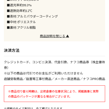
ません）
■遮光率約99.3%
※「宅配・店舗受取」「宅配のみ」マークの商品のみ
■遮熱効率約12℃
同時購入が可能です
■表材:アルミパウダーコーティング
■中材:ポリエステル
午前9時までのご注文確定した商品については、当日に
出荷いたします。
■裏材:アクリル樹脂
ただし、メーカーの営業日に基づき出荷手続きを行う
商品説明を閉じる ▲
ため、通常よりお時間をいただく場合がございます。
また、日曜・祝日や年末年始などの長期休業期間中
は、休業明けからの出荷対応となります。
決済方法
設置工事代金も含まれた商品です
クレジットカード、コンビニ決済、代金引換、ナフコ商品券（株主優待
券）
※以下の商品は代引でのお支払がご利用いただけません
お見積商品です。金額・施工日はお打ち合わせの上、
店舗受取商品／設置等工事付商品／メーカー直送商品／ナフコPRO商品
決定となります。
※商品切り替え時期は、出荷倉庫の在庫状況により、掲載画像と実際
の商品のパッケージが異なる場合がございます。
お見積商品です。金額・施工日はお打ち合わせの上、
決定となります。
※掲載のサイズ表記は、全て概寸となります。