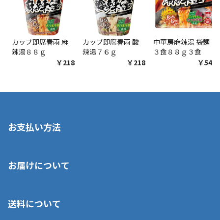
カップ即席春雨 麻
カップ即席春雨 酸
中華房麻辣湯 袋麺
辣湯８８ｇ
辣湯７６ｇ
３食８８ｇ３食
￥218
￥218
￥548
お支払い方法
※店舗受取を選択いただいた場合であっても弊社実店舗でお支払
お届けについて
いいただくことはできません。ご了承ください。
■クレジットカード
■ご自宅への宅配の場合
■コンビニ払い（前入金）
送料について
ご注文が確認出来次第、1～4営業日に発送いたします。「お取り
■代金引換(代引)※手数料がかかります
寄せ」の場合は商品が揃い次第のご発送となります。お荷物の発
■ポイント払い利用可