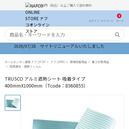
5,000円（税込）以上ご購入で送料無料
0
ログイン
マイ
ページ
カート
検索キーワード
2026/07/28 サイトリニューアルいたしました
ホームセンター通販 ナフコTOP
ナフコPRO
環境改善用品
暑さ対策用品
窓用遮光・遮熱フィルム
TRUSCO アルミ遮熱シート 吸着タイプ
400mmX1000mm（Tcode：8560855）