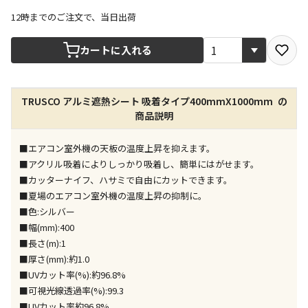
12時までのご注文で、当日出荷
宅配や店舗受取を選択できる商品です
カートに入れる
店舗のみで受取できる商品です（宅配便でのお届けが
TRUSCO アルミ遮熱シート 吸着タイプ400mmX1000mm の
できません）
商品説明
※同時購入の商品は、全て同じ店舗での受取となりま
す
■エアコン室外機の天板の温度上昇を抑えます。
特定の店舗のみで受取ができる商品です（宅配便での
■アクリル吸着によりしっかり吸着し、簡単にはがせます。
お届けができません）
■カッターナイフ、ハサミで自由にカットできます。
※同時購入の商品は、全て同じ店舗での受取となりま
■夏場のエアコン室外機の温度上昇の抑制に。
す
■色:シルバー
委託業者によりお届けする商品です
■幅(mm):400
※ほか商品との同時購入はできません。お手数です
■長さ(m):1
が、ご購入手続きを分けてお買い求めください
■厚さ(mm):約1.0
※支払い方法の代金引換は選択できません。
■UVカット率(%):約96.8%
※電話注文はできません。
■可視光線透過率(%):99.3
宅配のみでお届けする商品です（店舗受取は選択でき
■UVカット率約96.8%