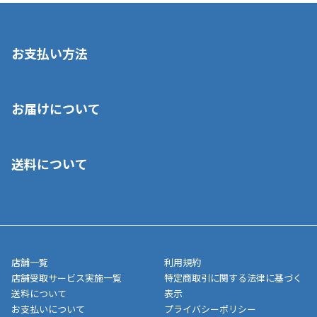
お支払い方法
※店舗受取を選択いただいた場合であっても弊社実店舗でお支払
お届けについて
いいただくことはできません。ご了承ください。
■クレジットカード
■ご自宅への宅配の場合
■コンビニ払い（前入金）
送料について
ご注文が確認出来次第、1～4営業日に発送いたします。「お取り
■代金引換(代引)※手数料がかかります
寄せ」の場合は商品が揃い次第のご発送となります。お荷物の発
■ポイント払い利用可
送完了が確認出来次第、お荷物番号の記載をしたメールをお送り
■領収書はお客様ご自身で発行となります。
5,000円（税込）以上お買い上げで送料無料キャンペーン実施中！
させて頂きます。オンラインストアの倉庫より発送後、約1～3営
■領収書に記載する金額については商品代・配送費からポイン
または、店舗受取なら送料無料！
業日にてお引渡しとなります。(離島などの場合、例外もあります)
ト・クーポンを差し引いた金額の領収書を発行しております。領
※一部、適用外、追加送料が必要な商品もございます。
収書には押印はしておりません。
メーカー直送品など一部商品については、その他商品との購入に
店舗一覧
利用規約
■商品によっては一部決済方法が使用できない場合がございま
制限がかかる場合がございます。また発送日についても、通常と
店舗受取サービス実施一覧
特定商取引に関する法律に基づく
す。
異なる場合がございます。対象商品の説明ページをご確認くださ
送料について
表示
い。
お支払いについて
プライバシーポリシー