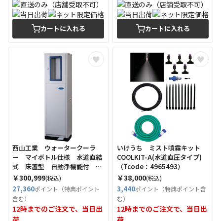
カートに入れる
カートに入れる
西山工業 ウォータークーラ
いけうち ミスト噴霧キット
ー マイボトル仕様 水道直結
COOLKIT-A(水道直圧タイプ)
式 床置型 自動浄機能付 冷
（Tcode：4965493）
水専用 （Tcode：6798662）
￥300,999
￥38,000
(税込)
(税込)
27,360
3,440
ポイント（特典ポイント
ポイント（特典ポイント含
含む）
む）
12時までのご注文で、当日出
12時までのご注文で、当日出
荷
荷