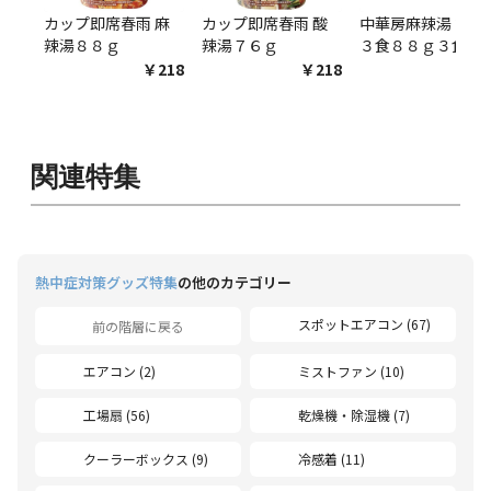
カップ即席春雨 麻
カップ即席春雨 酸
中華房麻辣湯 袋麺
辣湯８８ｇ
辣湯７６ｇ
３食８８ｇ３食
￥218
￥218
￥54
関連特集
熱中症対策グッズ特集
の他のカテゴリー
スポットエアコン (67)
前の階層に戻る
エアコン (2)
ミストファン (10)
工場扇 (56)
乾燥機・除湿機 (7)
クーラーボックス (9)
冷感着 (11)