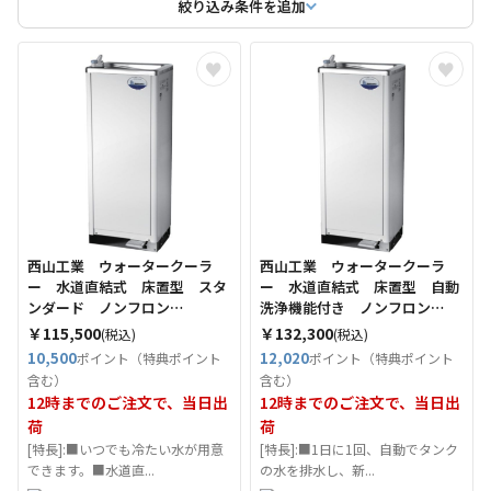
絞り込み条件を追加
西山工業 ウォータークーラ
西山工業 ウォータークーラ
ー 水道直結式 床置型 スタ
ー 水道直結式 床置型 自動
ンダード ノンフロン
洗浄機能付き ノンフロン
（Tcode：6803671）
（Tcode：6803673）
￥115,500
￥132,300
(税込)
(税込)
10,500
12,020
ポイント（特典ポイント
ポイント（特典ポイント
含む）
含む）
12時までのご注文で、当日出
12時までのご注文で、当日出
荷
荷
[特長]:■いつでも冷たい水が用意
[特長]:■1日に1回、自動でタンク
できます。■水道直...
の水を排水し、新...