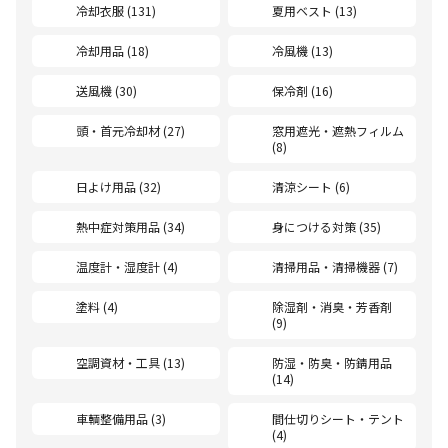
冷却衣服 (131)
夏用ベスト (13)
冷却用品 (18)
冷風機 (13)
送風機 (30)
保冷剤 (16)
頭・首元冷却材 (27)
窓用遮光・遮熱フィルム
(8)
日よけ用品 (32)
清涼シート (6)
熱中症対策用品 (34)
身につける対策 (35)
温度計・湿度計 (4)
清掃用品・清掃機器 (7)
塗料 (4)
除湿剤・消臭・芳香剤
(9)
空調資材・工具 (13)
防湿・防臭・防錆用品
(14)
車輌整備用品 (3)
間仕切りシート・テント
(4)