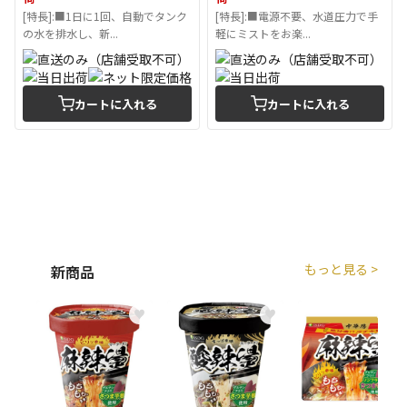
[特長]:■1日に1回、自動でタンク
[特長]:■電源不要、水道圧力で手
の水を排水し、新...
軽にミストをお楽...
カートに入れる
カートに入れる
もっと見る >
新商品
♥
♥
♥