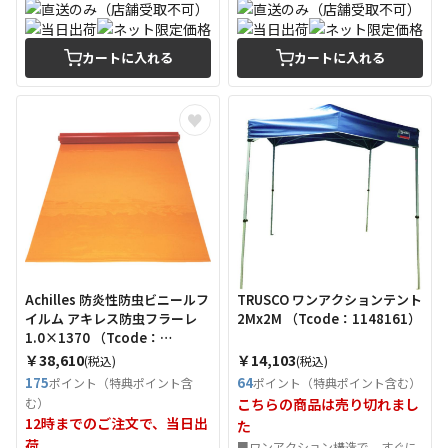
カートに入れる
カートに入れる
Achilles 防炎性防虫ビニールフ
TRUSCO ワンアクションテント
イルム アキレス防虫フラーレ
2Mx2M （Tcode：1148161）
1.0×1370 （Tcode：
4556992）
￥38,610
￥14,103
(税込)
(税込)
175
64
ポイント（特典ポイント含
ポイント（特典ポイント含む）
む）
こちらの商品は売り切れまし
12時までのご注文で、当日出
た
荷
■ワンアクション構造で、すぐに