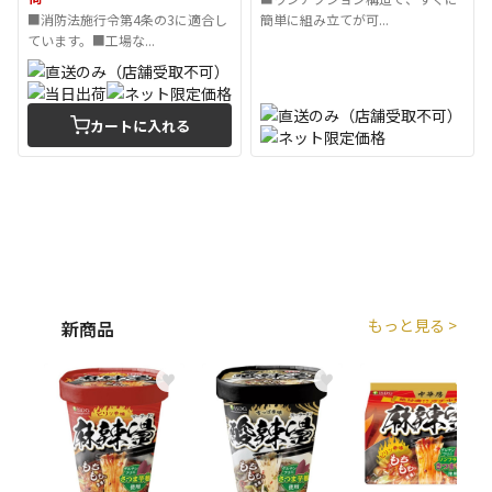
■消防法施行令第4条の3に適合し
簡単に組み立てが可...
ています。■工場な...
カートに入れる
もっと見る >
新商品
♥
♥
♥