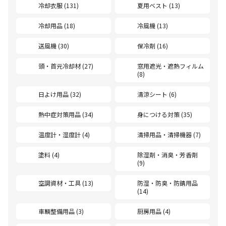
冷却衣服 (131)
夏用ベスト (13)
冷却用品 (18)
冷風機 (13)
送風機 (30)
保冷剤 (16)
頭・首元冷却材 (27)
窓用遮光・遮熱フィルム
(8)
日よけ用品 (32)
清涼シート (6)
熱中症対策用品 (34)
身につける対策 (35)
温度計・湿度計 (4)
清掃用品・清掃機器 (7)
塗料 (4)
除湿剤・消臭・芳香剤
(9)
空調資材・工具 (13)
防湿・防臭・防錆用品
(14)
車輌整備用品 (3)
厨房用品 (4)