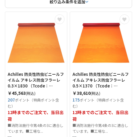
絞り込み条件を追加
Achilles 防炎性防虫ビニールフ
Achilles 防炎性防虫ビニールフ
イルム アキレス防虫フラーレ
イルム アキレス防虫フラーレ
0.3×1830 （Tcode：
0.5×1370 （Tcode：
4556976）
4556984）
￥45,563
￥38,610
(税込)
(税込)
207
175
ポイント（特典ポイント含
ポイント（特典ポイント含
む）
む）
12時までのご注文で、当日出
12時までのご注文で、当日出
荷
荷
■消防法施行令第4条の3に適合し
■消防法施行令第4条の3に適合し
ています。■工場な...
ています。■工場な...