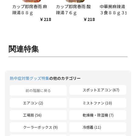
カップ即席春雨 麻
カップ即席春雨 酸
中華房麻辣湯 袋麺
辣湯８８ｇ
辣湯７６ｇ
３食８８ｇ３食
￥218
￥218
￥54
関連特集
熱中症対策グッズ特集
の他のカテゴリー
スポットエアコン (67)
前の階層に戻る
エアコン (2)
ミストファン (10)
工場扇 (56)
乾燥機・除湿機 (7)
クーラーボックス (9)
冷感着 (11)