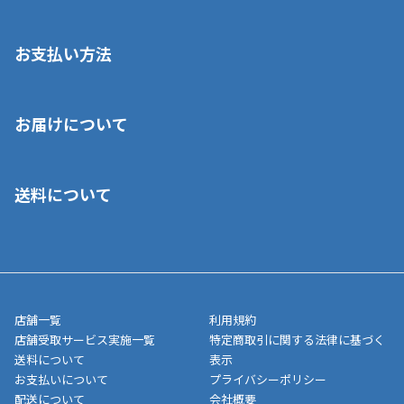
お支払い方法
※店舗受取を選択いただいた場合であっても弊社実店舗でお支払
お届けについて
いいただくことはできません。ご了承ください。
■クレジットカード
■ご自宅への宅配の場合
■コンビニ払い（前入金）
送料について
ご注文が確認出来次第、1～4営業日に発送いたします。「お取り
■代金引換(代引)※手数料がかかります
寄せ」の場合は商品が揃い次第のご発送となります。お荷物の発
■ポイント払い利用可
送完了が確認出来次第、お荷物番号の記載をしたメールをお送り
■領収書はお客様ご自身で発行となります。
5,000円（税込）以上お買い上げで送料無料キャンペーン実施中！
させて頂きます。オンラインストアの倉庫より発送後、約1～3営
■領収書に記載する金額については商品代・配送費からポイン
または、店舗受取なら送料無料！
業日にてお引渡しとなります。(離島などの場合、例外もあります)
ト・クーポンを差し引いた金額の領収書を発行しております。領
※一部、適用外、追加送料が必要な商品もございます。
収書には押印はしておりません。
メーカー直送品など一部商品については、その他商品との購入に
店舗一覧
利用規約
■商品によっては一部決済方法が使用できない場合がございま
制限がかかる場合がございます。また発送日についても、通常と
店舗受取サービス実施一覧
特定商取引に関する法律に基づく
す。
異なる場合がございます。対象商品の説明ページをご確認くださ
送料について
表示
い。
お支払いについて
プライバシーポリシー
配送について
会社概要