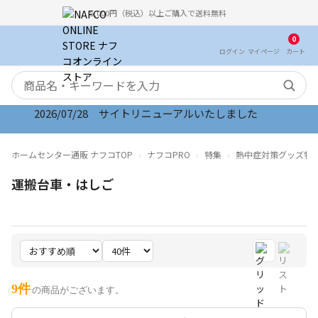
5,000円（税込）以上ご購入で送料無料
0
ログイン
マイ
ページ
カート
検索キーワード
2026/07/28 サイトリニューアルいたしました
ホームセンター通販 ナフコTOP
ナフコPRO
特集
熱中症対策グッズ特
運搬台車・はしご
9件
の商品がございます。