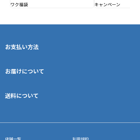
お支払い方法
※店舗受取を選択いただいた場合であっても弊社実店舗でお支払
お届けについて
いいただくことはできません。ご了承ください。
■クレジットカード
■ご自宅への宅配の場合
■コンビニ払い（前入金）
送料について
ご注文が確認出来次第、1～4営業日に発送いたします。「お取り
■代金引換(代引)※手数料がかかります
寄せ」の場合は商品が揃い次第のご発送となります。お荷物の発
■ポイント払い利用可
送完了が確認出来次第、お荷物番号の記載をしたメールをお送り
■領収書はお客様ご自身で発行となります。
5,000円（税込）以上お買い上げで送料無料キャンペーン実施中！
させて頂きます。オンラインストアの倉庫より発送後、約1～3営
■領収書に記載する金額については商品代・配送費からポイン
または、店舗受取なら送料無料！
業日にてお引渡しとなります。(離島などの場合、例外もあります)
ト・クーポンを差し引いた金額の領収書を発行しております。領
※一部、適用外、追加送料が必要な商品もございます。
収書には押印はしておりません。
メーカー直送品など一部商品については、その他商品との購入に
店舗一覧
利用規約