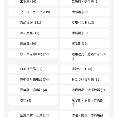
工場扇 (56)
乾燥機・除湿機 (7)
クーラーボックス (9)
冷感着 (11)
冷却衣服 (131)
夏用ベスト (13)
冷却用品 (18)
冷風機 (13)
送風機 (30)
保冷剤 (16)
頭・首元冷却材 (27)
窓用遮光・遮熱フィルム
(8)
日よけ用品 (32)
清涼シート (6)
熱中症対策用品 (34)
身につける対策 (35)
温度計・湿度計 (4)
清掃用品・清掃機器 (7)
塗料 (4)
除湿剤・消臭・芳香剤
(9)
空調資材・工具 (13)
防湿・防臭・防錆用品