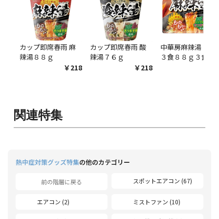
カップ即席春雨 麻
カップ即席春雨 酸
中華房麻辣湯 袋麺
辣湯８８ｇ
辣湯７６ｇ
３食８８ｇ３食
￥218
￥218
￥54
関連特集
熱中症対策グッズ特集
の他のカテゴリー
スポットエアコン (67)
前の階層に戻る
エアコン (2)
ミストファン (10)