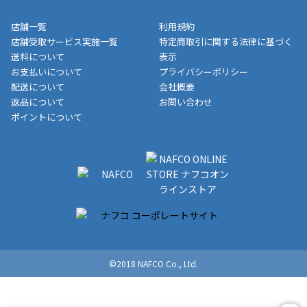
※一部、適用外、追加送料が必要な商品もございます。
収書には押印はしておりません。
メーカー直送品など一部商品については、その他商品との購入に
店舗一覧
利用規約
■商品によっては一部決済方法が使用できない場合がございま
制限がかかる場合がございます。また発送日についても、通常と
店舗受取サービス実施一覧
特定商取引に関する法律に基づく
す。
異なる場合がございます。対象商品の説明ページをご確認くださ
送料について
表示
い。
お支払いについて
プライバシーポリシー
配送について
会社概要
■店舗受取をご選択いただいた場合
返品について
お問い合わせ
ご注文が確認出来次第、お受取される店舗在庫を使用してご準備
ポイントについて
をさせていただきます。店舗に在庫がない場合は店舗よりお取り
寄せにてご準備をさせていただきます。※商品によってはお時間
いただく場合がございます。店舗準備でのお渡しとなる為、商品
のみの受け渡しとなります。（箱や納品書は付属しておりませ
ん）店舗で準備が出来次第、メールにてご連絡させていただきま
す。
©2018 NAFCO Co., Ltd.