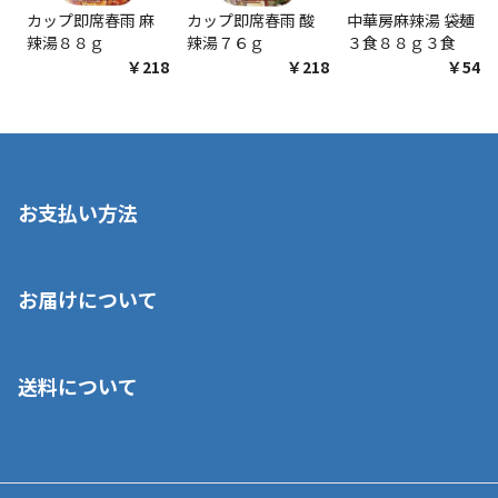
カップ即席春雨 麻
カップ即席春雨 酸
中華房麻辣湯 袋麺
辣湯８８ｇ
辣湯７６ｇ
３食８８ｇ３食
￥218
￥218
￥548
お支払い方法
※店舗受取を選択いただいた場合であっても弊社実店舗でお支払
お届けについて
いいただくことはできません。ご了承ください。
■クレジットカード
■ご自宅への宅配の場合
■コンビニ払い（前入金）
送料について
ご注文が確認出来次第、1～4営業日に発送いたします。「お取り
■代金引換(代引)※手数料がかかります
寄せ」の場合は商品が揃い次第のご発送となります。お荷物の発
■ポイント払い利用可
送完了が確認出来次第、お荷物番号の記載をしたメールをお送り
■領収書はお客様ご自身で発行となります。
5,000円（税込）以上お買い上げで送料無料キャンペーン実施中！
させて頂きます。オンラインストアの倉庫より発送後、約1～3営
■領収書に記載する金額については商品代・配送費からポイン
または、店舗受取なら送料無料！
業日にてお引渡しとなります。(離島などの場合、例外もあります)
ト・クーポンを差し引いた金額の領収書を発行しております。領