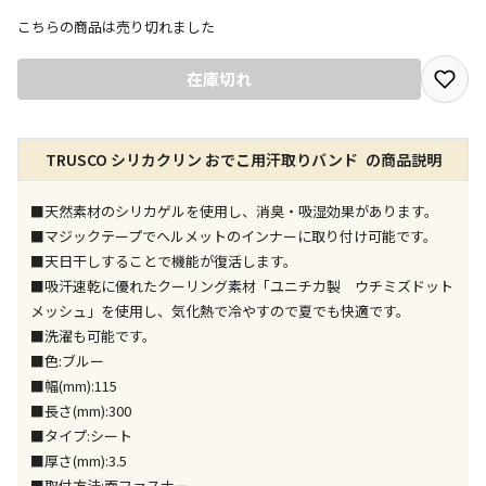
こちらの商品は売り切れました
宅配や店舗受取を選択できる商品です
在庫切れ
店舗のみで受取できる商品です（宅配便でのお届けが
TRUSCO シリカクリン おでこ用汗取りバンド の商品説明
できません）
※同時購入の商品は、全て同じ店舗での受取となりま
す
■天然素材のシリカゲルを使用し、消臭・吸湿効果があります。
■マジックテープでヘルメットのインナーに取り付け可能です。
特定の店舗のみで受取ができる商品です（宅配便での
■天日干しすることで機能が復活します。
お届けができません）
■吸汗速乾に優れたクーリング素材「ユニチカ製 ウチミズドット
※同時購入の商品は、全て同じ店舗での受取となりま
メッシュ」を使用し、気化熱で冷やすので夏でも快適です。
す
■洗濯も可能です。
委託業者によりお届けする商品です
■色:ブルー
※ほか商品との同時購入はできません。お手数です
■幅(mm):115
が、ご購入手続きを分けてお買い求めください
■長さ(mm):300
※支払い方法の代金引換は選択できません。
■タイプ:シート
※電話注文はできません。
■厚さ(mm):3.5
宅配のみでお届けする商品です（店舗受取は選択でき
■取付方法:面ファスナー