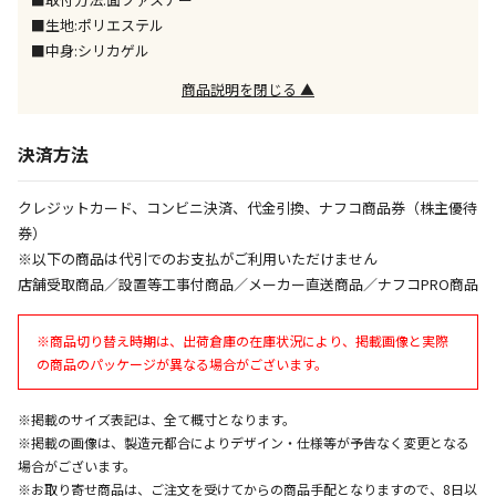
ません）
■生地:ポリエステル
※「宅配・店舗受取」「宅配のみ」マークの商品のみ
■中身:シリカゲル
同時購入が可能です
商品説明を閉じる ▲
午前9時までのご注文確定した商品については、当日に
出荷いたします。
ただし、メーカーの営業日に基づき出荷手続きを行う
決済方法
ため、通常よりお時間をいただく場合がございます。
また、日曜・祝日や年末年始などの長期休業期間中
クレジットカード、コンビニ決済、代金引換、ナフコ商品券（株主優待
は、休業明けからの出荷対応となります。
券）
※以下の商品は代引でのお支払がご利用いただけません
設置工事代金も含まれた商品です
店舗受取商品／設置等工事付商品／メーカー直送商品／ナフコPRO商品
※商品切り替え時期は、出荷倉庫の在庫状況により、掲載画像と実際
お見積商品です。金額・施工日はお打ち合わせの上、
の商品のパッケージが異なる場合がございます。
決定となります。
※掲載のサイズ表記は、全て概寸となります。
※掲載の画像は、製造元都合によりデザイン・仕様等が予告なく変更となる
お見積商品です。金額・施工日はお打ち合わせの上、
場合がございます。
決定となります。
※お取り寄せ商品は、ご注文を受けてからの商品手配となりますので、8日以