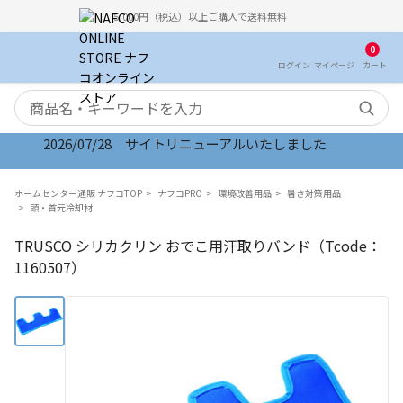
5,000円（税込）以上ご購入で送料無料
0
ログイン
マイ
ページ
カート
検索キーワード
2026/07/28 サイトリニューアルいたしました
ホームセンター通販 ナフコTOP
ナフコPRO
環境改善用品
暑さ対策用品
頭・首元冷却材
TRUSCO シリカクリン おでこ用汗取りバンド（Tcode：
1160507）