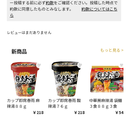
ー投稿する前に必ず
約款
をご確認ください。投稿した時点で
約款に同意したものとみなします。
約款についてはこち
ら
エアコンの取付工事が必要な商品です。別途費用が発
生する場合がございます。
レビューはまだありません
商品購入個数ごとに送料がかかる商品です
もっと見る >
新商品
♥
♥
♥
カップ即席春雨 麻
カップ即席春雨 酸
中華房麻辣湯 袋麺
辣湯８８ｇ
辣湯７６ｇ
３食８８ｇ３食
￥218
￥218
￥548