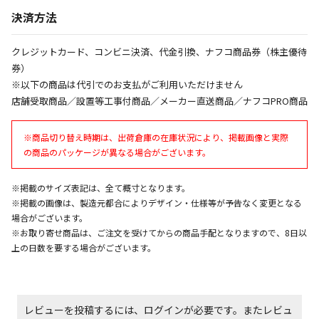
ません）
決済方法
※「宅配・店舗受取」「宅配のみ」マークの商品のみ
同時購入が可能です
クレジットカード、コンビニ決済、代金引換、ナフコ商品券（株主優待
午前9時までのご注文確定した商品については、当日に
券）
出荷いたします。
※以下の商品は代引でのお支払がご利用いただけません
ただし、メーカーの営業日に基づき出荷手続きを行う
店舗受取商品／設置等工事付商品／メーカー直送商品／ナフコPRO商品
ため、通常よりお時間をいただく場合がございます。
また、日曜・祝日や年末年始などの長期休業期間中
は、休業明けからの出荷対応となります。
※商品切り替え時期は、出荷倉庫の在庫状況により、掲載画像と実際
の商品のパッケージが異なる場合がございます。
設置工事代金も含まれた商品です
※掲載のサイズ表記は、全て概寸となります。
※掲載の画像は、製造元都合によりデザイン・仕様等が予告なく変更となる
場合がございます。
お見積商品です。金額・施工日はお打ち合わせの上、
※お取り寄せ商品は、ご注文を受けてからの商品手配となりますので、8日以
決定となります。
上の日数を要する場合がございます。
お見積商品です。金額・施工日はお打ち合わせの上、
決定となります。
レビューを投稿するには、ログインが必要です。またレビュ