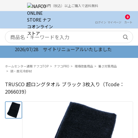
5,000円（税込）以上ご購入で送料無料
0
ログイン
マイ
ページ
カート
検索キーワード
2026/07/28 サイトリニューアルいたしました
ホームセンター通販 ナフコTOP
ナフコPRO
環境改善用品
暑さ対策用品
頭・首元冷却材
TRUSCO 超ロングタオル ブラック 3枚入り（Tcode：
2066039）