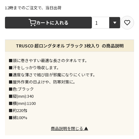
12時までのご注文で、当日出荷
宅配や店舗受取を選択できる商品です
カートに入れる
店舗のみで受取できる商品です（宅配便でのお届けが
TRUSCO 超ロングタオル ブラック 3枚入り の商品説明
できません）
※同時購入の商品は、全て同じ店舗での受取となりま
す
■頭に巻きやすい最適な長さのタオルです。
■汗をしっかり吸収します。
特定の店舗のみで受取ができる商品です（宅配便での
■適度な薄さで結び目が邪魔になりにくいです。
お届けができません）
■屋外作業の日よけや、防寒対策に。
※同時購入の商品は、全て同じ店舗での受取となりま
■色:ブラック
す
■縦(mm):340
委託業者によりお届けする商品です
■横(mm):1100
※ほか商品との同時購入はできません。お手数です
■約220匁
が、ご購入手続きを分けてお買い求めください
■綿100%
※支払い方法の代金引換は選択できません。
※電話注文はできません。
商品説明を閉じる ▲
宅配のみでお届けする商品です（店舗受取は選択でき