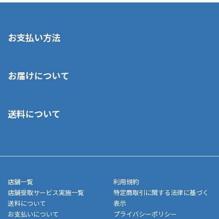
お支払い方法
※店舗受取を選択いただいた場合であっても弊社実店舗でお支払
お届けについて
いいただくことはできません。ご了承ください。
■クレジットカード
■ご自宅への宅配の場合
■コンビニ払い（前入金）
送料について
ご注文が確認出来次第、1～4営業日に発送いたします。「お取り
■代金引換(代引)※手数料がかかります
寄せ」の場合は商品が揃い次第のご発送となります。お荷物の発
■ポイント払い利用可
送完了が確認出来次第、お荷物番号の記載をしたメールをお送り
■領収書はお客様ご自身で発行となります。
5,000円（税込）以上お買い上げで送料無料キャンペーン実施中！
させて頂きます。オンラインストアの倉庫より発送後、約1～3営
■領収書に記載する金額については商品代・配送費からポイン
または、店舗受取なら送料無料！
業日にてお引渡しとなります。(離島などの場合、例外もあります)
ト・クーポンを差し引いた金額の領収書を発行しております。領
※一部、適用外、追加送料が必要な商品もございます。
収書には押印はしておりません。
メーカー直送品など一部商品については、その他商品との購入に
店舗一覧
利用規約
■商品によっては一部決済方法が使用できない場合がございま
制限がかかる場合がございます。また発送日についても、通常と
店舗受取サービス実施一覧
特定商取引に関する法律に基づく
す。
異なる場合がございます。対象商品の説明ページをご確認くださ
送料について
表示
い。
お支払いについて
プライバシーポリシー