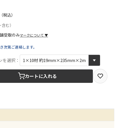
（税込）
ト含む）
マークについて
▼
き次第ご連絡します。
取を選択できる商品です
ンを選択：
カートに入れる
取できる商品です（宅配便でのお届けができません）
商品は、全て同じ店舗での受取となります
みで受取ができる商品です（宅配便でのお届けができませ
商品は、全て同じ店舗での受取となります
りお届けする商品です
の同時購入はできません。お手数ですが、ご購入手続きを分