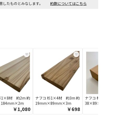
同意したものとみなします。
約款についてはこちら
♥
♥
杉1×8材 約2m 約
ナフコ 杉1×4材 約3m 約
ナフコ 杉2×4材 約
×184mm×2m
19mm×89mm×3m
38×89×2m
￥1,080
￥698