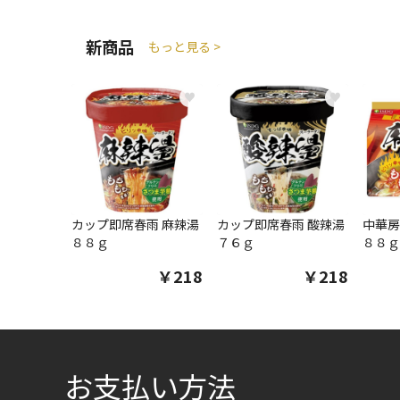
新商品
もっと見る >
♥
♥
カップ即席春雨 麻辣湯
カップ即席春雨 酸辣湯
中華房
８８ｇ
７６ｇ
８８ｇ
￥218
￥218
お支払い方法