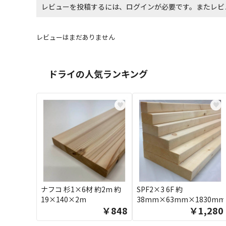
レビューを投稿するには、ログインが必要です。またレビ
レビューはまだありません
ドライの人気ランキング
♥
♥
ナフコ 杉1×6材 約2m 約
SPF2×3 6F 約
19×140×2m
38mm×63mm×1830mm
￥848
￥1,280