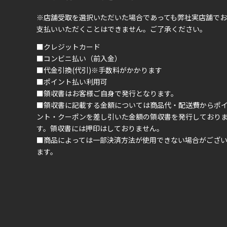
※店舗受取を選択いただいた場合であっても弊社実店舗でお
支払いいただくことはできません。ご了承ください。
■クレジットカード
■コンビニ払い（前入金）
■代金引換(代引)※手数料がかかります
■ポイント払い利用可
■領収書はお客様ご自身で発行となります。
■領収書に記載する金額については商品代・配送費からポ
ント・クーポンを差し引いた金額の領収書を発行しており
す。領収書には押印はしておりません。
■商品によっては一部決済方法が使用できない場合がござ
ます。