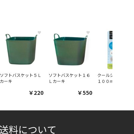
♥
♥
ソフトバスケット５Ｌ
ソフトバスケット１６
クールシャツスプ
カーキ
Ｌカーキ
１００ｍｌ
￥220
￥550
￥1
送料について