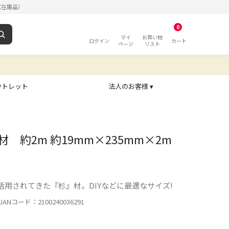
（在庫品）
0
マイ
お買い物
ログイン
カート
ページ
リスト
ウトレット
法人のお客様 ▾
材 約2m 約19mm×235mm×2m
用されてきた『杉』材。DIYなどに最適なサイズ!
ANコード：2100240036291