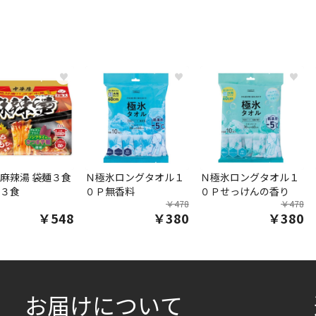
♥
♥
♥
麻辣湯 袋麺３食
Ｎ極氷ロングタオル１
Ｎ極氷ロングタオル１
３食
０Ｐ無香料
０Ｐせっけんの香り
￥478
￥478
￥548
￥380
￥380
お届けについて