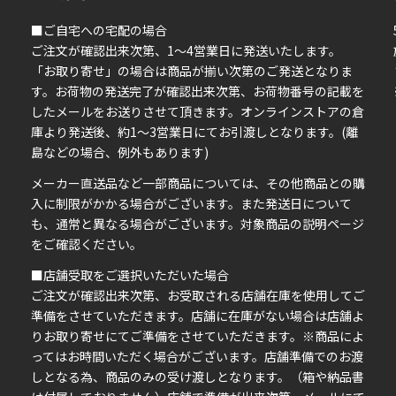
■ご自宅への宅配の場合
ご注文が確認出来次第、1～4営業日に発送いたします。
「お取り寄せ」の場合は商品が揃い次第のご発送となりま
す。お荷物の発送完了が確認出来次第、お荷物番号の記載を
したメールをお送りさせて頂きます。オンラインストアの倉
庫より発送後、約1～3営業日にてお引渡しとなります。(離
島などの場合、例外もあります)
イ
メーカー直送品など一部商品については、その他商品との購
ま
入に制限がかかる場合がございます。また発送日について
も、通常と異なる場合がございます。対象商品の説明ページ
い
をご確認ください。
■店舗受取をご選択いただいた場合
ご注文が確認出来次第、お受取される店舗在庫を使用してご
準備をさせていただきます。店舗に在庫がない場合は店舗よ
りお取り寄せにてご準備をさせていただきます。※商品によ
ってはお時間いただく場合がございます。店舗準備でのお渡
しとなる為、商品のみの受け渡しとなります。（箱や納品書