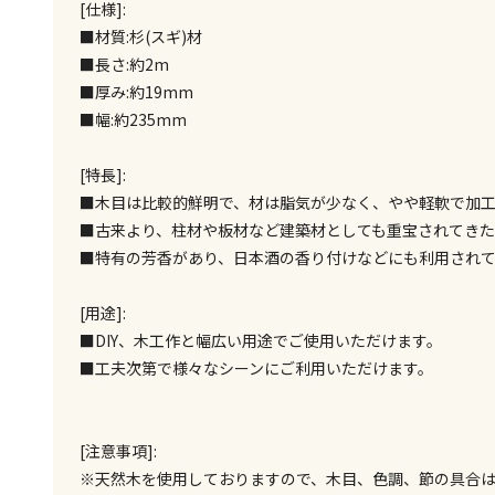
[仕様]:
■材質:杉(スギ)材
■長さ:約2m
■厚み:約19mm
■幅:約235mm
[特長]:
■木目は比較的鮮明で、材は脂気が少なく、やや軽軟で加
■古来より、柱材や板材など建築材としても重宝されてきた
■特有の芳香があり、日本酒の香り付けなどにも利用され
[用途]:
■DIY、木工作と幅広い用途でご使用いただけます。
■工夫次第で様々なシーンにご利用いただけます。
[注意事項]:
※天然木を使用しておりますので、木目、色調、節の具合は