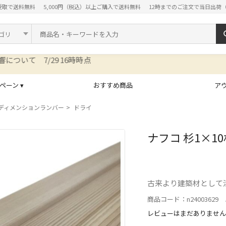
受取で送料無料
5,000円（税込）以上ご購入で送料無料
12時までのご注文で当日出荷
ド
ペーン ▾
おすすめ商品
ア
ディメンションランバー
ドライ
ナフコ 杉1×10
古来より建築材として活
商品コード：n24003629 J
レビューはまだありません