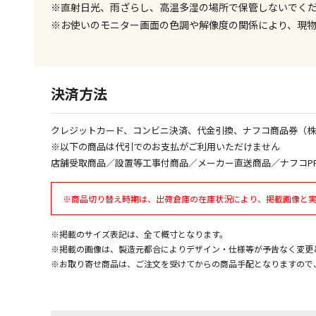
※直射日光、雨ざらし、高温多湿の場所で保管しないでく
※お使いのモニター画面の色調や解像度の関係により、現
決済方法
クレジットカード、コンビニ決済、代金引換、ナフコ商品券（
※以下の商品は代引でのお支払がご利用いただけません
店舗受取商品／設置等工事付商品／メーカー直送商品／ナフコP
※商品切り替え時期は、出荷倉庫の在庫状況により、掲載画像と
※掲載のサイズ表記は、全て概寸となります。
※掲載の画像は、製造元都合によりデザイン・仕様等が予告なく変更
※お取り寄せ商品は、ご注文を受けてからの商品手配となりますので