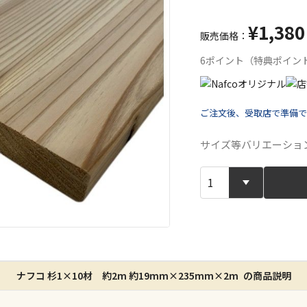
¥1,380
販売価格：
6ポイント（特典ポイン
ご注文後、受取店で準備で
宅配や店舗受
サイズ等バリエーショ
店舗のみで受
※同時購入の
特定の店舗の
ん）
※同時購入の
ナフコ 杉1×10材 約2m 約19mm×235mm×2m の商品説明
委託業者によ
※ほか商品と