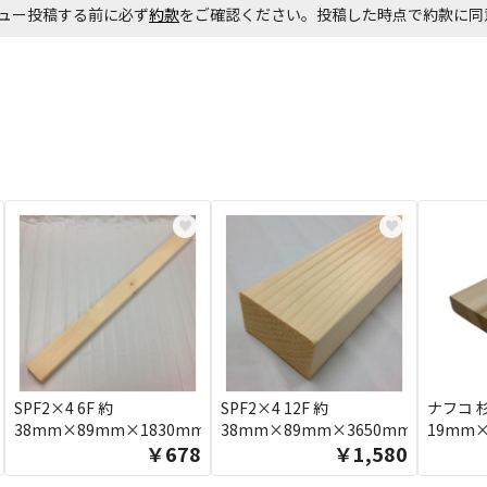
ュー投稿する前に必ず
約款
をご確認ください。投稿した時点で約款に
♥
♥
SPF2×4 6F 約
SPF2×4 12F 約
ナフコ 
38mm×89mm×1830mm
38mm×89mm×3650mm
19mm
￥678
￥1,580