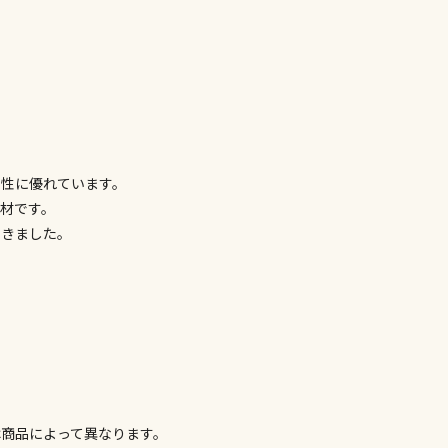
けてお買い求
※支払い方法
※電話注文は
宅配のみでお
※「宅配・店
午前9時まで
ただし、メー
工性に優れています。
間をいただく
材です。
また、日曜・
荷対応となり
てきました。
設置工事代金
お見積商品で
商品によって異なります。