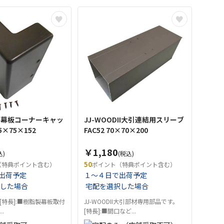
DII幕板コーナーキャッ
JJ-WOODII大引連結用スリーブ
75×75×152
FAC52 70×70×200
￥1,180
込)
(税込)
50
（特典ポイント含む）
ポイント（特典ポイント含む）
出荷予定
１～４日で出荷予定
した場合
宅配を選択した場合
[特長]:■樹脂製幕板取付
JJ-WOODII大引部材専用部品です。
.
[特長]:■間口など...