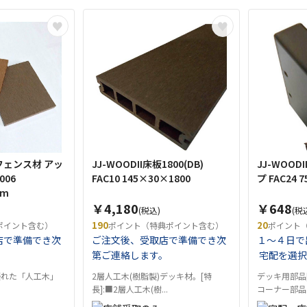
ェンス材 アッ
JJ-WOODII床板1800(DB)
JJ-WOO
006
FAC10 145×30×1800
プ FAC24 
mm
￥4,180
￥648
(税込)
(税
190
20
ポイント含む）
ポイント（特典ポイント含む）
ポイント
店で準備でき次
ご注文後、受取店で準備でき次
１～４日で
。
第ご連絡します。
宅配を選択
優れた「人工木」
2層人工木(樹脂製)デッキ材。[特
デッキ用部品
長]:■2層人工木(樹...
コーナー部品..