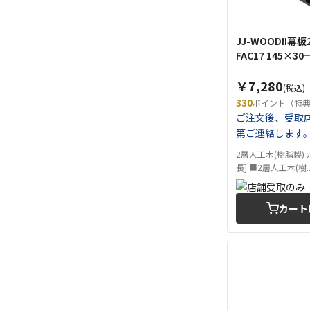
JJ-WOODII幕板2
FAC17 145×30
￥7,280
(税込)
330
ポイント（特
ご注文後、受取
第ご連絡します
2層人工木(樹脂製)
長]:■2層人工木(樹..
カート