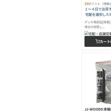
20
ポイント（特典
１～４日で出荷
宅配を選択した
デッキ用部品[特長]
場合の目隠し...
カート
JJ-WOODII 