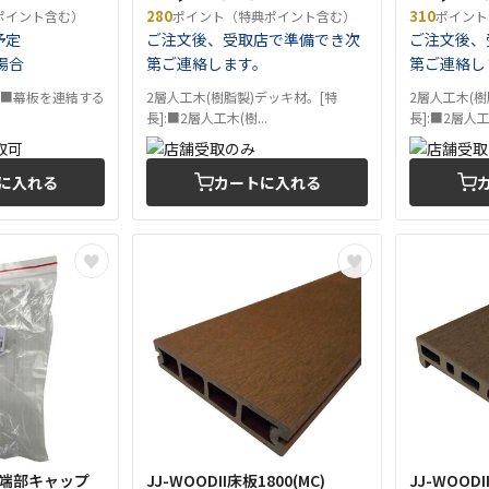
280
310
ポイント含む）
ポイント（特典ポイント含む）
ポイント
予定
ご注文後、受取店で準備でき次
ご注文後、
場合
第ご連絡します。
第ご連絡し
:■幕板を連結する
2層人工木(樹脂製)デッキ材。[特
2層人工木(樹
長]:■2層人工木(樹...
長]:■2層人工木
に入れる
カートに入れる
床板端部キャップ
JJ-WOODII床板1800(MC)
JJ-WOODI