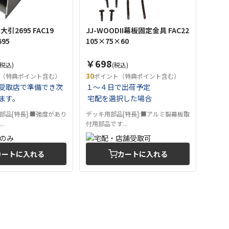
I大引2695 FAC19
JJ-WOODII幕板固定金具 FAC22
695
105×75×60
￥698
(税込)
(税込)
30
（特典ポイント含む）
ポイント（特典ポイント含む）
受取店で準備でき次
１～４日で出荷予定
ます。
宅配を選択した場合
部品[特長]:■強度があり
デッキ用部品[特長]:■アルミ製幕板取
.
付用部品です...
カートに入れる
カートに入れる