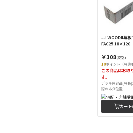
JJ-WOODII幕
FAC25 18×120
￥308
(税込)
10
ポイント（特典
この商品はお取
す。
デッキ用部品[特長]
際のネダ位置...
カート