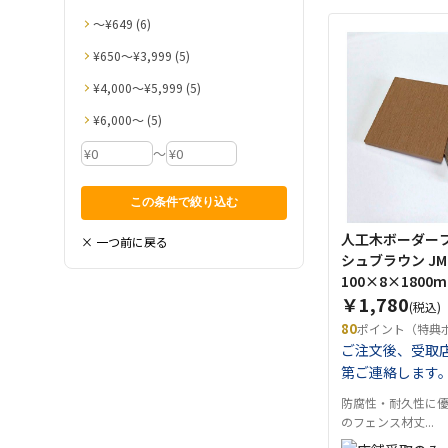
〜¥649 (6)
¥650〜¥3,999 (5)
¥4,000〜¥5,999 (5)
¥6,000〜 (5)
～
人工木ボーダーフ
× 一つ前に戻る
シュブラウン JM
100×8×1800
￥1,780
(税込)
80
ポイント（特典
ご注文後、受取
第ご連絡します
防腐性・耐久性に
のフェンス材丈...