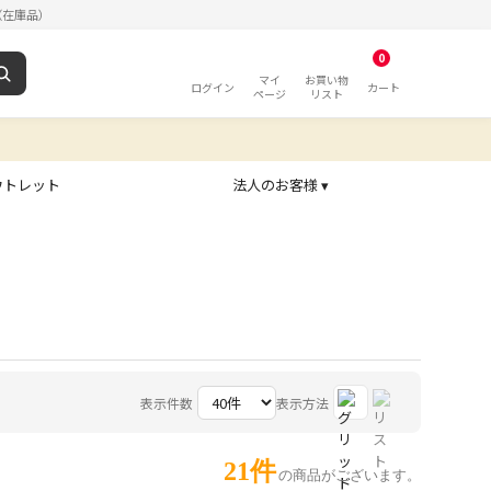
（在庫品）
0
マイ
お買い物
ログイン
カート
ページ
リスト
ウトレット
法人のお客様 ▾
表示件数
表示方法
21件
の商品がございます。