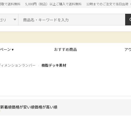
受取で送料無料
5,000円（税込）以上ご購入で送料無料
12時までのご注文で当日出荷
ド
ペーン ▾
おすすめ商品
ア
ディメンションランバー
樹脂デッキ素材
順
新着順
価格が安い順
価格が高い順