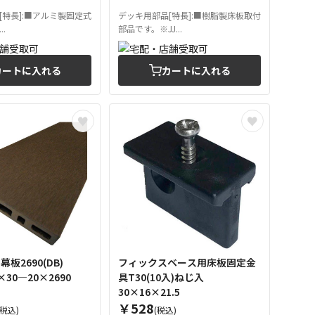
[特長]:■アルミ製固定式
デッキ用部品[特長]:■樹脂製床板取付
.
部品です。※JJ...
カートに入れる
カートに入れる
I幕板2690(DB)
フィックスベース用床板固定金
5×30―20×2690
具T30(10入)ねじ入
30×16×21.5
￥528
(税込)
(税込)