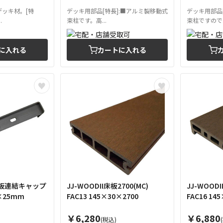
デッキ材。[特
デッキ用部品[特長]:■アルミ製移動式
デッキ用部品
.
束柱です。高...
束柱ですので..
に入れる
カートに入れる
幕幕板連結キャップ
JJ-WOODII床板2700(MC)
JJ-WOODI
5×25mm
FAC13 145×30×2700
FAC16 14
￥6,280
￥6,880
(税込)