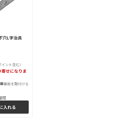
板下穴L字治具
ポイント含む）
り寄せになりま
:■幕板を取付ける
に入れる