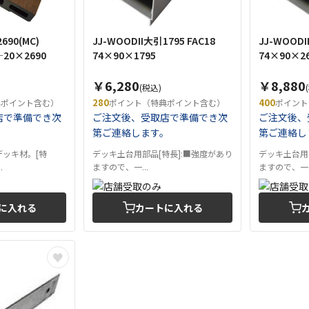
690(MC)
JJ-WOODII大引1795 FAC18
JJ-WOODI
―20×2690
74×90×1795
74×90×2
￥6,280
￥8,880
(税込)
280
400
典ポイント含む）
ポイント（特典ポイント含む）
ポイント
店で準備でき次
ご注文後、受取店で準備でき次
ご注文後、
。
第ご連絡します。
第ご連絡し
デッキ材。[特
デッキ土台用部品[特長]:■強度があり
デッキ土台用
.
ますので、一...
ますので、一..
に入れる
カートに入れる