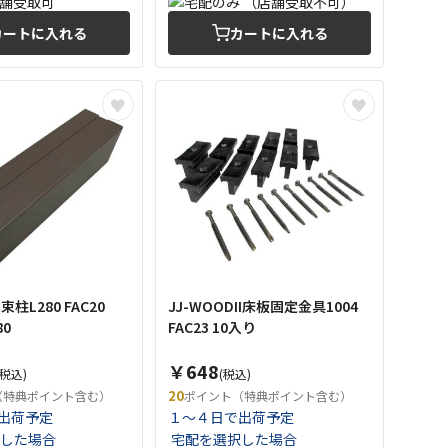
カートに入れる
カートに入れる
I束柱L280 FAC20
JJ-WOODII床板固定金具1004
80
FAC23 10入り
￥648
(税込)
(税込)
20
（特典ポイント含む）
ポイント（特典ポイント含む）
出荷予定
１～４日で出荷予定
した場合
宅配を選択した場合