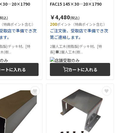
5×30―20×1790
FAC15 145×30―20×1790
￥4,480
(税込)
(税込)
200
（特典ポイント含む）
ポイント（特典ポイント含む）
受取店で準備でき次
ご注文後、受取店で準備でき次
ます。
第ご連絡します。
脂製)デッキ材。[特
2層人工木(樹脂製)デッキ材。[特
(樹...
長]:■2層人工木(樹...
カートに入れる
カートに入れる