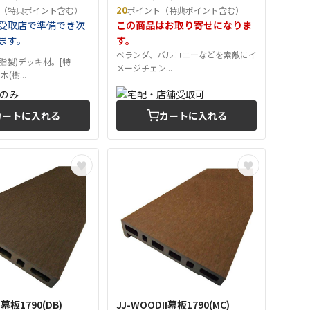
20
（特典ポイント含む）
ポイント（特典ポイント含む）
受取店で準備でき次
この商品はお取り寄せになりま
ます。
す。
ベランダ、バルコニーなどを素敵にイ
脂製)デッキ材。[特
メージチェン...
(樹...
カートに入れる
カートに入れる
I幕板1790(DB)
JJ-WOODII幕板1790(MC)