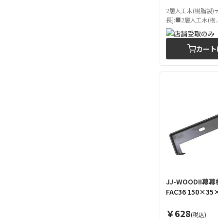
2層人工木(樹脂製)
長]:■2層人工木(樹..
カート
JJ-WOODII
FAC36 150×3
￥628
(税込)