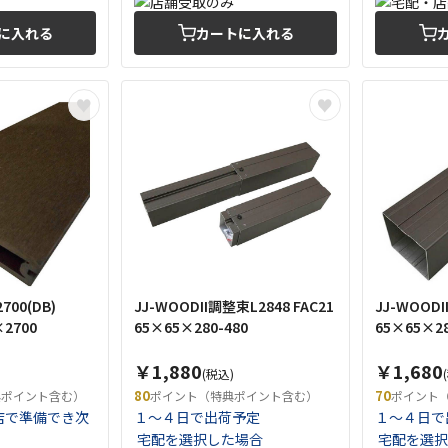
に入れる
カートに入れる
700(DB)
JJ-WOODII調整束L2848 FAC21
JJ-WOODI
×2700
65×65×280-480
65×65×2
￥1,880
￥1,680
(税込)
80
70
典ポイント含む）
ポイント（特典ポイント含む）
ポイント
店で準備でき次
１～４日で出荷予定
１～４日で
。
宅配を選択した場合
宅配を選択