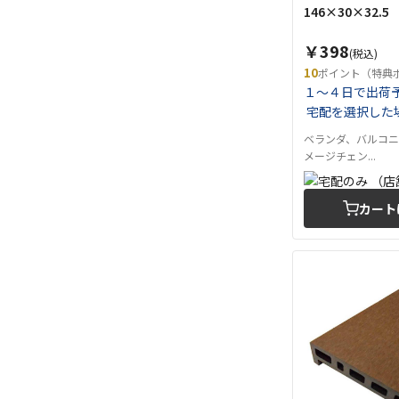
146×30×32.5
￥398
(税込)
10
ポイント（特典
１～４日で出荷
宅配を選択した
ベランダ、バルコ
メージチェン...
カート