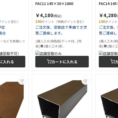
FAC11 145×30×1800
FAC14 14
￥4,180
￥4,280
(税込)
190
190
ポイント含む）
ポイント（特典ポイント含む）
ポイント
予定
ご注文後、受取店で準備でき次
ご注文後、
場合
第ご連絡します。
第ご連絡し
ニーなどを素敵にイ
2層人工木(樹脂製)デッキ材。[特
2層人工木(樹
長]:■2層人工木(樹...
長]:■2層人工木
に入れる
カートに入れる