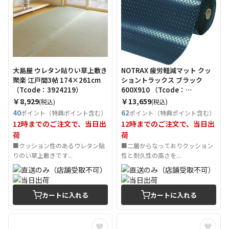
大島屋 ウレタン貼りい草上敷き
NOTRAX 疲労軽減マット クッ
聚楽 江戸間3帖 174×261cm
ショントラックス ブラック
（Tcode：3924219）
600X910 （Tcode：
1030186）
￥8,929
￥13,659
(税込)
(税込)
40
62
ポイント（特典ポイント含む）
ポイント（特典ポイント含む）
12時までのご注文で、当日出
12時までのご注文で、当日出
荷
荷
■クッション性のあるウレタン貼
■二層からなっておりクッション
りのい草上敷きです...
性と耐久性の高さを...
カートに入れる
カートに入れる