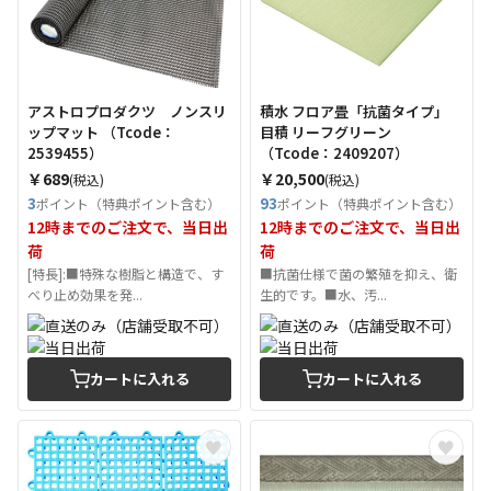
アストロプロダクツ ノンスリ
積水 フロア畳「抗菌タイプ」
ップマット （Tcode：
目積 リーフグリーン
2539455）
（Tcode：2409207）
￥689
￥20,500
(税込)
(税込)
3
93
ポイント（特典ポイント含む）
ポイント（特典ポイント含む）
12時までのご注文で、当日出
12時までのご注文で、当日出
荷
荷
[特長]:■特殊な樹脂と構造で、す
■抗菌仕様で菌の繁殖を抑え、衛
べり止め効果を発...
生的です。■水、汚...
カートに入れる
カートに入れる