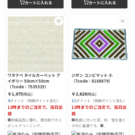
カートに入れる
カートに入れる
ワタナベ タイルカーペット ア
ジポン コンビマット 小
イボリー 50cm×50cm
（Tcode：8188879）
（Tcode：7535325）
￥1,075
￥2,620
(税込)
(税込)
4
11
ポイント（特典ポイント含む）
ポイント（特典ポイント含む）
12時までのご注文で、当日出
12時までのご注文で、当日出
荷
荷
■耐薬品性に優れ、漂白剤でのス
■靴底に付いた泥、砂、雪を落と
ポットクリーニング...
すのに最適です。■...