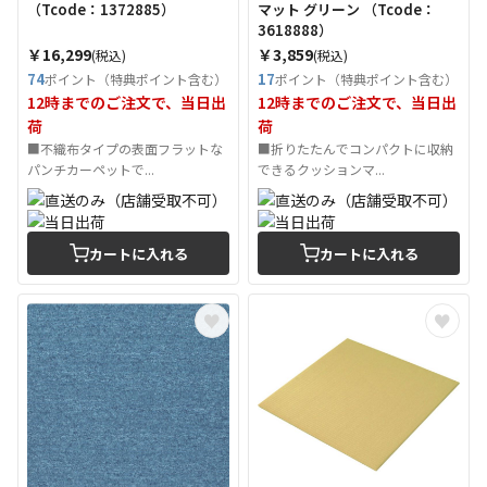
（Tcode：1372885）
マット グリーン （Tcode：
3618888）
￥16,299
￥3,859
(税込)
(税込)
74
17
ポイント（特典ポイント含む）
ポイント（特典ポイント含む）
12時までのご注文で、当日出
12時までのご注文で、当日出
荷
荷
■不織布タイプの表面フラットな
■折りたたんでコンパクトに収納
パンチカーペットで...
できるクッションマ...
カートに入れる
カートに入れる