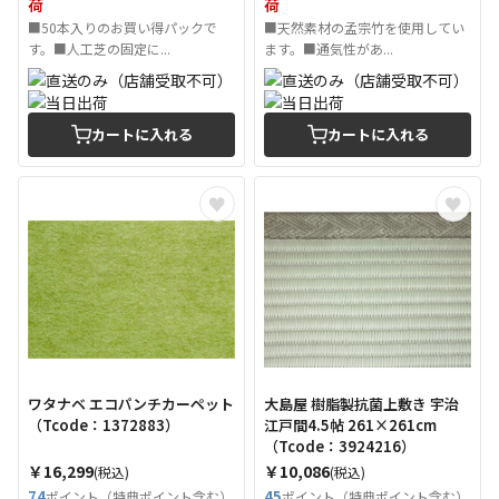
荷
荷
■50本入りのお買い得パックで
■天然素材の孟宗竹を使用してい
す。■人工芝の固定に...
ます。■通気性があ...
カートに入れる
カートに入れる
ワタナベ エコパンチカーペット
大島屋 樹脂製抗菌上敷き 宇治
（Tcode：1372883）
江戸間4.5帖 261×261cm
（Tcode：3924216）
￥16,299
￥10,086
(税込)
(税込)
74
45
ポイント（特典ポイント含む）
ポイント（特典ポイント含む）