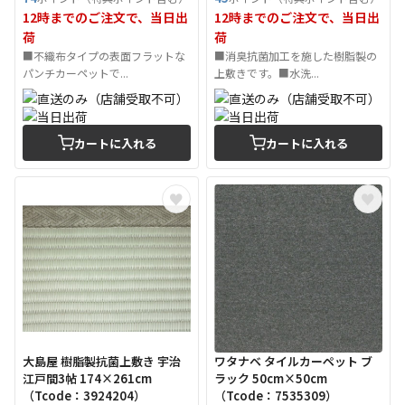
12時までのご注文で、当日出
12時までのご注文で、当日出
荷
荷
■不織布タイプの表面フラットな
■消臭抗菌加工を施した樹脂製の
パンチカーペットで...
上敷きです。■水洗...
カートに入れる
カートに入れる
大島屋 樹脂製抗菌上敷き 宇治
ワタナベ タイルカーペット ブ
江戸間3帖 174×261cm
ラック 50cm×50cm
（Tcode：3924204）
（Tcode：7535309）