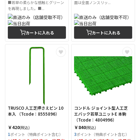
■若草の柔らかな感触とグリーン
面は全面ノンスリッ...
を再現しました。■...
カートに入れる
カートに入れる
TRUSCO 人工芝押さえピン 10
コンドル ジョイント型人工芝
本入 （Tcode：8555896）
エバック若草ユニットE 本駒
（Tcode：4804996）
￥420
￥840
(税込)
(税込)
1
3
ポイント（特典ポイント含む）
ポイント（特典ポイント含む）