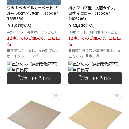
ワタナベ タイルカーペット ブ
積水 フロア畳「抗菌タイプ」
ルー 50cm×50cm （Tcode：
目積 イエロー （Tcode：
7535350）
2409206）
￥1,075
￥20,500
(税込)
(税込)
4
93
ポイント（特典ポイント含む）
ポイント（特典ポイント含む）
12時までのご注文で、当日出
12時までのご注文で、当日出
荷
荷
■耐薬品性に優れ、漂白剤でのス
■抗菌仕様で菌の繁殖を抑え、衛
ポットクリーニング...
生的です。■水、汚...
カートに入れる
カートに入れる