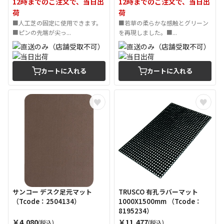
12時までのご注文で、当日出
12時までのご注文で、当日出
荷
荷
■人工芝の固定に使用できます。
■若草の柔らかな感触とグリーン
■ピンの先端が尖っ...
を再現しました。■...
カートに入れる
カートに入れる
サンコー デスク足元マット
TRUSCO 有孔ラバーマット
（Tcode：2504134）
1000X1500mm （Tcode：
8195234）
￥4,080
￥11,477
(税込)
(税込)