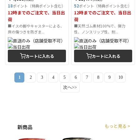
18
52
ポイント（特典ポイント含む）
ポイント（特典ポイント含む）
12時までのご注文で、当日出
12時までのご注文で、当日出
荷
荷
■イスの脚やキャスターによる、
■天然ゴム素材100%で、弾力
床の傷つきを防ぎま...
性、ノンスリップ性、耐...
カートに入れる
カートに入れる
1
2
3
4
5
6
7
8
9
10
次へ>>
もっと見る >
新商品