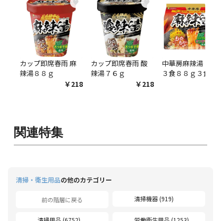
♥
♥
♥
カップ即席春雨 麻
カップ即席春雨 酸
中華房麻辣湯 袋麺
辣湯８８ｇ
辣湯７６ｇ
３食８８ｇ３食
￥218
￥218
￥54
関連特集
清掃・衛生用品
の他のカテゴリー
清掃機器 (919)
前の階層に戻る
清掃用品 (6752)
労働衛生用品 (1253)