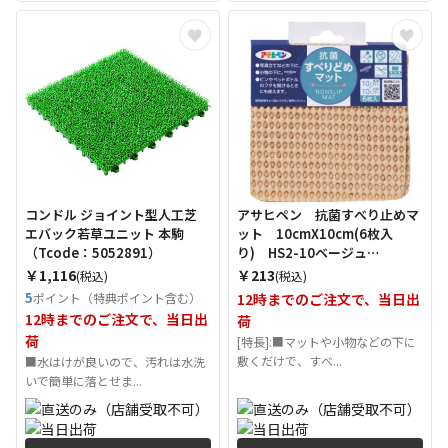
コンドル ジョイント型人工芝
アサヒペン 抗菌すべり止めマ
エバック若草ユニット 本駒
ット 10cmX10cm(6枚入
（Tcode：5052891）
り) HS2-10ベージュ
（Tcode：5862630）
￥1,116
￥213
(税込)
(税込)
5
ポイント（特典ポイント含む）
12時までのご注文で、当日出
12時までのご注文で、当日出
荷
荷
[特長]:■マットや小物などの下に
敷くだけで、すべ...
■水はけが良いので、汚れは水洗
いで簡単に落とせま...