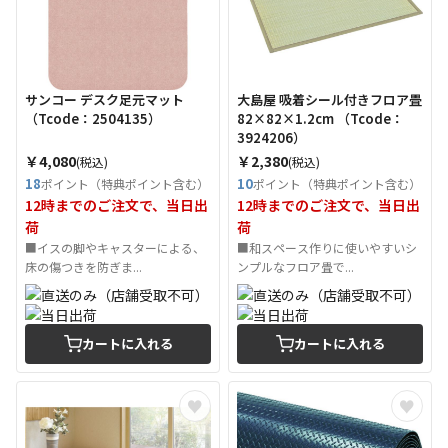
サンコー デスク足元マット
大島屋 吸着シール付きフロア畳
（Tcode：2504135）
82×82×1.2cm （Tcode：
3924206）
￥4,080
￥2,380
(税込)
(税込)
18
10
ポイント（特典ポイント含む）
ポイント（特典ポイント含む）
12時までのご注文で、当日出
12時までのご注文で、当日出
荷
荷
■イスの脚やキャスターによる、
■和スペース作りに使いやすいシ
床の傷つきを防ぎま...
ンプルなフロア畳で...
カートに入れる
カートに入れる