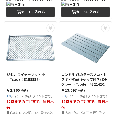
カートに入れる
カートに入れる
ジポン ワイヤーマット 小
コンドル YSカラースノコ・セ
（Tcode：8188882）
フティ抗菌(キャップ付き) C型
グレー （Tcode：4721420）
￥2,360
￥13,097
(税込)
(税込)
10
59
ポイント（特典ポイント含む）
ポイント（特典ポイント含む）
12時までのご注文で、当日出
12時までのご注文で、当日出
荷
荷
■靴底に付いた泥、砂、雪を落と
■抗菌・防カビ加工で衛生的で