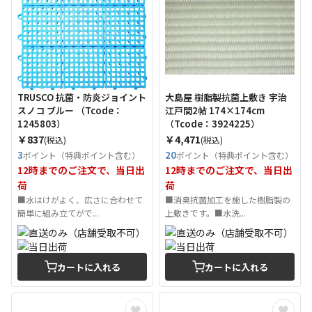
TRUSCO 抗菌・防炎ジョイント
大島屋 樹脂製抗菌上敷き 宇治
スノコ ブルー （Tcode：
江戸間2帖 174×174cm
1245803）
（Tcode：3924225）
￥837
￥4,471
(税込)
(税込)
3
20
ポイント（特典ポイント含む）
ポイント（特典ポイント含む）
12時までのご注文で、当日出
12時までのご注文で、当日出
荷
荷
■水はけがよく、広さに合わせて
■消臭抗菌加工を施した樹脂製の
簡単に組み立てがで...
上敷きです。■水洗...
カートに入れる
カートに入れる