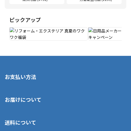
ピックアップ
お支払い方法
※店舗受取を選択いただいた場合であっても弊社実店舗でお支払
お届けについて
いいただくことはできません。ご了承ください。
■クレジットカード
■ご自宅への宅配の場合
■コンビニ払い（前入金）
送料について
ご注文が確認出来次第、1～4営業日に発送いたします。「お取り
■代金引換(代引)※手数料がかかります
寄せ」の場合は商品が揃い次第のご発送となります。お荷物の発
■ポイント払い利用可