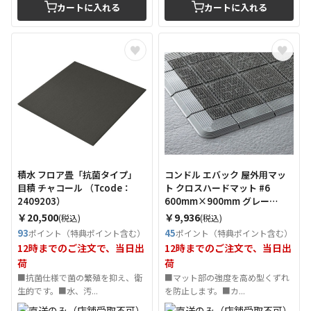
カートに入れる
カートに入れる
積水 フロア畳「抗菌タイプ」
コンドル エバック 屋外用マッ
目積 チャコール （Tcode：
ト クロスハードマット #6
2409203）
600mm×900mm グレー
（Tcode：7365055）
￥20,500
￥9,936
(税込)
(税込)
93
45
ポイント（特典ポイント含む）
ポイント（特典ポイント含む）
12時までのご注文で、当日出
12時までのご注文で、当日出
荷
荷
■抗菌仕様で菌の繁殖を抑え、衛
■マット部の強度を高め型くずれ
生的です。■水、汚...
を防止します。■カ...