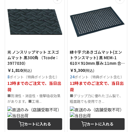
光 ノンスリップマット エスゴ
緑十字 穴あきゴムマット(エン
ムマット 黒300角 （Tcode：
トランスマット) 黒 MEM-1
3977030）
610×910mm 厚み:11mm 合
成ゴム製 （Tcode：
￥1,810
￥5,300
(税込)
(税込)
1478240）
8
24
ポイント（特典ポイント含む）
ポイント（特典ポイント含む）
12時までのご注文で、当日出
12時までのご注文で、当日出
荷
荷
■防滑性・消音性・衝撃吸収効果
■グリップ力に優れたゴム製で、
があります。■工場...
粗面路でも使用でき...
カートに入れる
カートに入れる