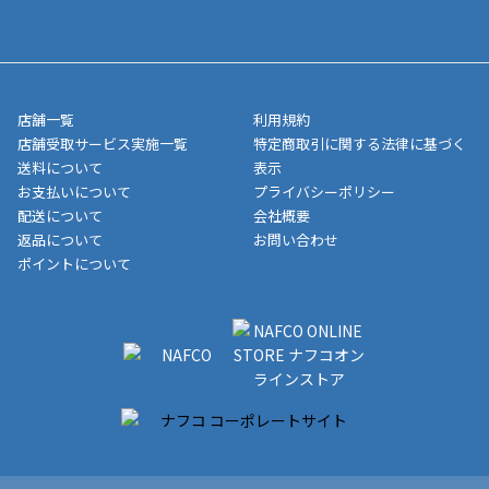
送完了が確認出来次第、お荷物番号の記載をしたメールをお送り
■領収書はお客様ご自身で発行となります。
5,000円（税込）以上お買い上げで送料無料キャンペーン実施中！
させて頂きます。オンラインストアの倉庫より発送後、約1～3営
■領収書に記載する金額については商品代・配送費からポイン
または、店舗受取なら送料無料！
業日にてお引渡しとなります。(離島などの場合、例外もあります)
ト・クーポンを差し引いた金額の領収書を発行しております。領
※一部、適用外、追加送料が必要な商品もございます。
収書には押印はしておりません。
メーカー直送品など一部商品については、その他商品との購入に
店舗一覧
利用規約
■商品によっては一部決済方法が使用できない場合がございま
制限がかかる場合がございます。また発送日についても、通常と
店舗受取サービス実施一覧
特定商取引に関する法律に基づく
す。
異なる場合がございます。対象商品の説明ページをご確認くださ
送料について
表示
い。
お支払いについて
プライバシーポリシー
配送について
会社概要
■店舗受取をご選択いただいた場合
返品について
お問い合わせ
ご注文が確認出来次第、お受取される店舗在庫を使用してご準備
ポイントについて
をさせていただきます。店舗に在庫がない場合は店舗よりお取り
寄せにてご準備をさせていただきます。※商品によってはお時間
いただく場合がございます。店舗準備でのお渡しとなる為、商品
のみの受け渡しとなります。（箱や納品書は付属しておりませ
ん）店舗で準備が出来次第、メールにてご連絡させていただきま
す。