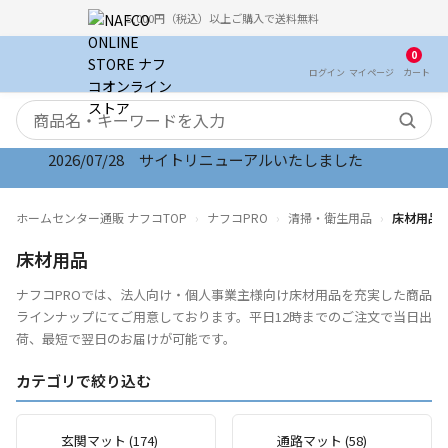
5,000円（税込）以上ご購入で送料無料
0
ログイン
マイ
ページ
カート
検索キーワード
2026/07/28 サイトリニューアルいたしました
2026/08/06 オンラインストア お盆期間のご注文・
ホームセンター通販 ナフコTOP
ナフコPRO
清掃・衛生用品
床材用品
床材用品
ナフコPROでは、法人向け・個人事業主様向け床材用品を充実した商品
ラインナップにてご用意しております。平日12時までのご注文で当日出
荷、最短で翌日のお届けが可能です。
カテゴリで絞り込む
玄関マット (174)
通路マット (58)