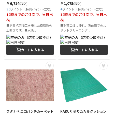
￥6,714
￥1,075
(税込)
(税込)
30
4
ポイント（特典ポイント含む）
ポイント（特典ポイント含む）
12時までのご注文で、当日出
12時までのご注文で、当日出
荷
荷
■消臭抗菌加工を施した樹脂製の
■耐薬品性に優れ、漂白剤でのス
上敷きです。■水洗...
ポットクリーニング...
カートに入れる
カートに入れる
ワタナベ エコパンチカーペット
KAKURI 折りたたみクッション