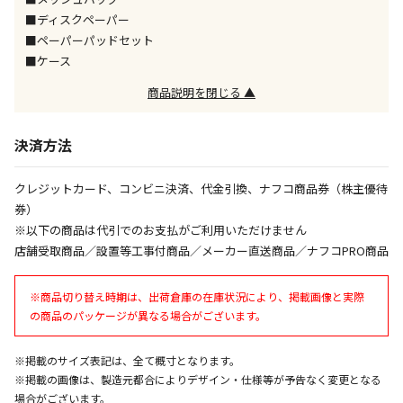
■ディスクペーパー
午前9時までのご注文確定した商品については、当日に
出荷いたします。
■ペーパーパッドセット
ただし、メーカーの営業日に基づき出荷手続きを行う
■ケース
ため、通常よりお時間をいただく場合がございます。
また、日曜・祝日や年末年始などの長期休業期間中
商品説明を閉じる ▲
は、休業明けからの出荷対応となります。
決済方法
設置工事代金も含まれた商品です
クレジットカード、コンビニ決済、代金引換、ナフコ商品券（株主優待
券）
お見積商品です。金額・施工日はお打ち合わせの上、
※以下の商品は代引でのお支払がご利用いただけません
決定となります。
店舗受取商品／設置等工事付商品／メーカー直送商品／ナフコPRO商品
※商品切り替え時期は、出荷倉庫の在庫状況により、掲載画像と実際
お見積商品です。金額・施工日はお打ち合わせの上、
の商品のパッケージが異なる場合がございます。
決定となります。
※掲載のサイズ表記は、全て概寸となります。
※掲載の画像は、製造元都合によりデザイン・仕様等が予告なく変更となる
エアコンの取付工事が必要な商品です。別途費用が発
場合がございます。