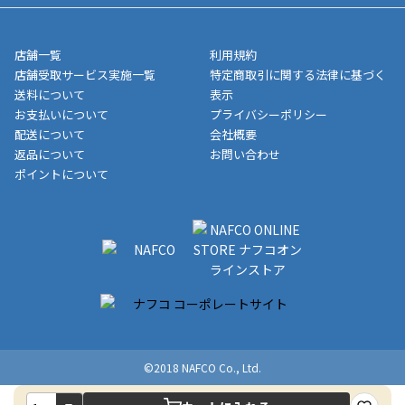
または、店舗受取なら送料無料！
業日にてお引渡しとなります。(離島などの場合、例外もあります)
ト・クーポンを差し引いた金額の領収書を発行しております。領
※一部、適用外、追加送料が必要な商品もございます。
収書には押印はしておりません。
メーカー直送品など一部商品については、その他商品との購入に
店舗一覧
利用規約
■商品によっては一部決済方法が使用できない場合がございま
制限がかかる場合がございます。また発送日についても、通常と
店舗受取サービス実施一覧
特定商取引に関する法律に基づく
す。
異なる場合がございます。対象商品の説明ページをご確認くださ
送料について
表示
い。
お支払いについて
プライバシーポリシー
配送について
会社概要
■店舗受取をご選択いただいた場合
返品について
お問い合わせ
ご注文が確認出来次第、お受取される店舗在庫を使用してご準備
ポイントについて
をさせていただきます。店舗に在庫がない場合は店舗よりお取り
寄せにてご準備をさせていただきます。※商品によってはお時間
いただく場合がございます。店舗準備でのお渡しとなる為、商品
のみの受け渡しとなります。（箱や納品書は付属しておりませ
ん）店舗で準備が出来次第、メールにてご連絡させていただきま
す。
©2018 NAFCO Co., Ltd.