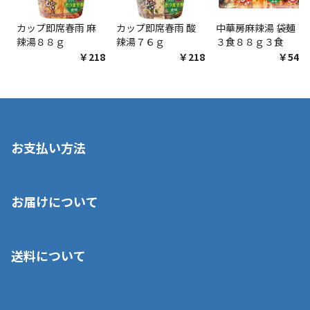
カップ即席春雨 麻
カップ即席春雨 酸
中華房麻辣湯 袋麺
辣湯８８ｇ
辣湯７６ｇ
３食８８ｇ３食
￥218
￥218
￥548
お支払い方法
※店舗受取を選択いただいた場合であっても弊社実店舗でお支払
お届けについて
いいただくことはできません。ご了承ください。
■クレジットカード
■ご自宅への宅配の場合
■コンビニ払い（前入金）
送料について
ご注文が確認出来次第、1～4営業日に発送いたします。「お取り
■代金引換(代引)※手数料がかかります
寄せ」の場合は商品が揃い次第のご発送となります。お荷物の発
■ポイント払い利用可
送完了が確認出来次第、お荷物番号の記載をしたメールをお送り
■領収書はお客様ご自身で発行となります。
5,000円（税込）以上お買い上げで送料無料キャンペーン実施中！
させて頂きます。オンラインストアの倉庫より発送後、約1～3営
■領収書に記載する金額については商品代・配送費からポイン