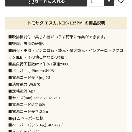
カートに入れる
店舗のみで受取できる商品です（宅配便でのお届けが
トモサダ エスカルゴS-125PM の商品説明
できません）
※同時購入の商品は、全て同じ店舗での受取となりま
す
■吸排機能付で集じん機がいらず簡単に作業ができます。
■壁面、床面の研磨。
特定の店舗のみで受取ができる商品です（宅配便での
■舗石・平盤・ピンコロ石・煉瓦・耐火煉瓦・インターロックブロ
お届けができません）
ック(ILB)・その他石材などの切断。
※同時購入の商品は、全て同じ店舗での受取となりま
■無負荷回転数(min[[の-1乗]]):9000
す
■ペーパー寸法(mm):Φ125
委託業者によりお届けする商品です
■電源コード長さ(m):2.5
※ほか商品との同時購入はできません。お手数です
■消費電力(W):670
が、ご購入手続きを分けてお買い求めください
■定格電流(A):7
※支払い方法の代金引換は選択できません。
■サイズ(mm):445×230×250
※電話注文はできません。
■電源コード:AC100V
宅配のみでお届けする商品です（店舗受取は選択でき
■電源コード長さ:2.5m
ません）
■φ125ペーパー仕様
※「宅配・店舗受取」「宅配のみ」マークの商品のみ
■ペーパーパック3枚(14694373)
同時購入が可能です
■メッシュバッグ