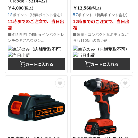
（Tcode：5214422）
￥4,000
￥12,568
(税込)
(税込)
18
57
ポイント（特典ポイント含む）
ポイント（特典ポイント含む）
12時までのご注文で、当日出
12時までのご注文で、当日出
荷
荷
■M18 FUEL 745Nm インパクトレ
■軽量・コンパクトなボディなが
ンチのギアハウジン...
らも110Nmの高い締...
カートに入れる
カートに入れる