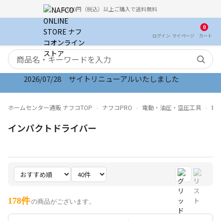
5,000円（税込）以上ご購入で送料無料
0
ログイン
マイ
ページ
カート
検索キーワード
2026/08/06 オンラインストア お盆期間のご注文・配
ホームセンター通販 ナフコTOP
ナフコPRO
電動・油圧・空圧工具
電
インパクトドライバー
178件
の商品がございます。