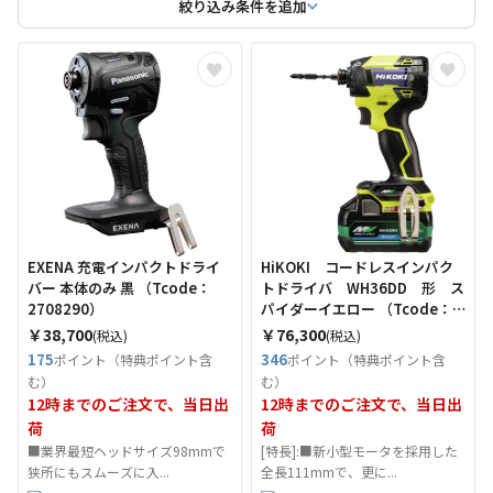
絞り込み条件を追加
EXENA 充電インパクトドライ
HiKOKI コードレスインパク
バー 本体のみ 黒 （Tcode：
トドライバ WH36DD 形 ス
2708290）
パイダーイエロー （Tcode：
6744028）
￥38,700
￥76,300
(税込)
(税込)
175
346
ポイント（特典ポイント含
ポイント（特典ポイント含
む）
む）
12時までのご注文で、当日出
12時までのご注文で、当日出
荷
荷
■業界最短ヘッドサイズ98mmで
[特長]:■新小型モータを採用した
狭所にもスムーズに入...
全長111mmで、更に...