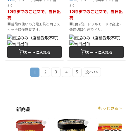
む）
む）
12時までのご注文で、当日出
12時までのご注文で、当日出
荷
荷
■普段お使いの充電工具と同じス
■1台2役、ドリルモードは高速・
イッチ操作感覚です...
低速切替付きでドリ...
カートに入れる
カートに入れる
1
2
3
4
5
次へ>>
もっと見る >
新商品
♥
♥
♥