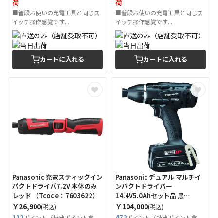
荷
荷
■普段お使いの充電工具と同じス
■普段お使いの充電工具と同じス
イッチ操作感覚です...
イッチ操作感覚です...
カートに入れる
カートに入れる
Panasonic 充電スティックイン
Panasonic デュアル マルチイ
パクトドライバ7.2V 本体のみ
ンパクトドライバー
レッド （Tcode：7603622）
14.4V5.0Ahセット品 黒
（Tcode：1678691）
￥26,900
￥104,000
(税込)
(税込)
122
472
ポイント（特典ポイント含
ポイント（特典ポイント含