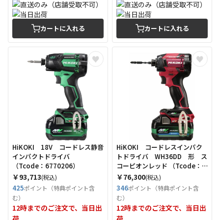
カートに入れる
カートに入れる
HiKOKI 18V コードレス静音
HiKOKI コードレスインパク
インパクトドライバ
トドライバ WH36DD 形 ス
（Tcode：6770206）
コーピオンレッド （Tcode：
6636531）
￥93,713
￥76,300
(税込)
(税込)
425
346
ポイント（特典ポイント含
ポイント（特典ポイント含
む）
む）
12時までのご注文で、当日出
12時までのご注文で、当日出
荷
荷