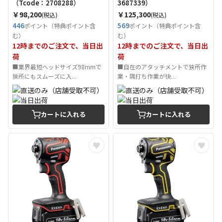
（Tcode：2708288）
3687339）
￥98,200
￥125,300
(税込)
(税込)
446
569
ポイント（特典ポイント含
ポイント（特典ポイント含
む）
む）
12時までのご注文で、当日出
12時までのご注文で、当日出
荷
荷
■業界最短ヘッドサイズ98mmで
■自在のアタッチメントで狭所作
狭所にもスムーズに入...
業・隅打ち作業が快...
カートに入れる
カートに入れる