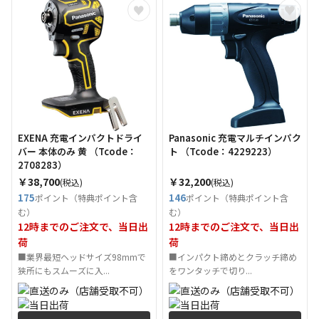
EXENA 充電インパクトドライ
Panasonic 充電マルチインパク
バー 本体のみ 黄 （Tcode：
ト （Tcode：4229223）
2708283）
￥38,700
￥32,200
(税込)
(税込)
175
146
ポイント（特典ポイント含
ポイント（特典ポイント含
む）
む）
12時までのご注文で、当日出
12時までのご注文で、当日出
荷
荷
■業界最短ヘッドサイズ98mmで
■インパクト締めとクラッチ締め
狭所にもスムーズに入...
をワンタッチで切り...