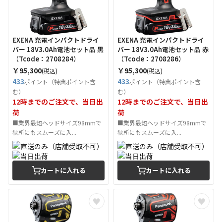
EXENA 充電インパクトドライ
EXENA 充電インパクトドライ
バー 18V3.0Ah電池セット品 黒
バー 18V3.0Ah電池セット品 赤
（Tcode：2708284）
（Tcode：2708286）
￥95,300
￥95,300
(税込)
(税込)
433
433
ポイント（特典ポイント含
ポイント（特典ポイント含
む）
む）
12時までのご注文で、当日出
12時までのご注文で、当日出
荷
荷
■業界最短ヘッドサイズ98mmで
■業界最短ヘッドサイズ98mmで
狭所にもスムーズに入...
狭所にもスムーズに入...
カートに入れる
カートに入れる