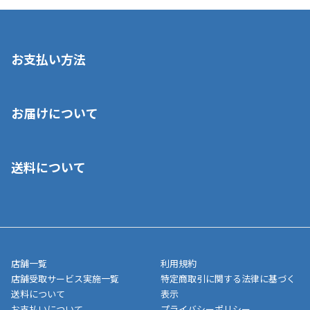
お支払い方法
※店舗受取を選択いただいた場合であっても弊社実店舗でお支払
お届けについて
いいただくことはできません。ご了承ください。
■クレジットカード
■ご自宅への宅配の場合
■コンビニ払い（前入金）
送料について
ご注文が確認出来次第、1～4営業日に発送いたします。「お取り
■代金引換(代引)※手数料がかかります
寄せ」の場合は商品が揃い次第のご発送となります。お荷物の発
■ポイント払い利用可
送完了が確認出来次第、お荷物番号の記載をしたメールをお送り
■領収書はお客様ご自身で発行となります。
5,000円（税込）以上お買い上げで送料無料キャンペーン実施中！
させて頂きます。オンラインストアの倉庫より発送後、約1～3営
■領収書に記載する金額については商品代・配送費からポイン
または、店舗受取なら送料無料！
業日にてお引渡しとなります。(離島などの場合、例外もあります)
ト・クーポンを差し引いた金額の領収書を発行しております。領
※一部、適用外、追加送料が必要な商品もございます。
収書には押印はしておりません。
メーカー直送品など一部商品については、その他商品との購入に
店舗一覧
利用規約
■商品によっては一部決済方法が使用できない場合がございま
制限がかかる場合がございます。また発送日についても、通常と
店舗受取サービス実施一覧
特定商取引に関する法律に基づく
す。
異なる場合がございます。対象商品の説明ページをご確認くださ
送料について
表示
い。
お支払いについて
プライバシーポリシー