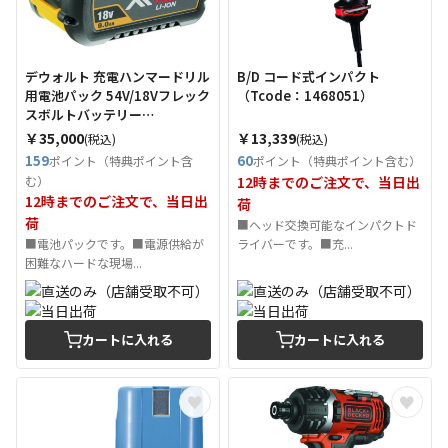
デウォルト 充電ハンマードリル
B/D コード式インパクト
用電池パック 54V/18Vフレック
（Tcode：1468051）
スボルトバッテリー
（Tcode：1319531）
￥35,000
￥13,339
(税込)
(税込)
159
60
ポイント（特典ポイント含
ポイント（特典ポイント含む）
む）
12時までのご注文で、当日出
12時までのご注文で、当日出
荷
荷
■ヘッド交換可能なインパクトド
■電池パックです。■電源供給が
ライバーです。■充...
困難なハードな現場...
カートに入れる
カートに入れる