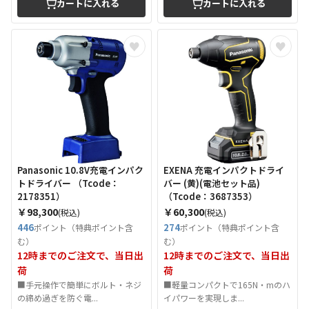
カートに入れる
カートに入れる
Panasonic 10.8V充電インパク
EXENA 充電インパクトドライ
トドライバー （Tcode：
バー (黄)(電池セット品)
2178351）
（Tcode：3687353）
￥98,300
￥60,300
(税込)
(税込)
446
274
ポイント（特典ポイント含
ポイント（特典ポイント含
む）
む）
12時までのご注文で、当日出
12時までのご注文で、当日出
荷
荷
■手元操作で簡単にボルト・ネジ
■軽量コンパクトで165N・mのハ
の締め過ぎを防ぐ電...
イパワーを実現しま...