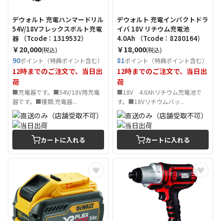
デウォルト 充電ハンマードリル
デウォルト 充電インパクトドラ
54V/18Vフレックスボルト充電
イバ 18V リチウム充電池
器 （Tcode：1319532）
4.0Ah （Tcode：8280164）
￥20,000
￥18,000
(税込)
(税込)
90
81
ポイント（特典ポイント含む）
ポイント（特典ポイント含む）
12時までのご注文で、当日出
12時までのご注文で、当日出
荷
荷
■充電器です。■54V/18V用充電
■18V 4.0Ahリチウム充電池で
器です。■種類:充電器...
す。■18Vリチウムバッ...
カートに入れる
カートに入れる