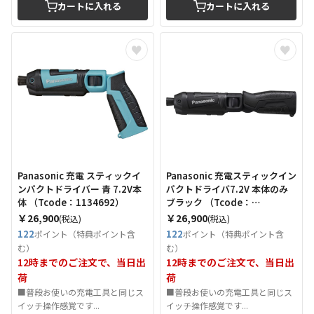
カートに入れる
カートに入れる
Panasonic 充電 スティックイ
Panasonic 充電スティックイン
ンパクトドライバー 青 7.2V本
パクトドライバ7.2V 本体のみ
体 （Tcode：1134692）
ブラック （Tcode：
7603606）
￥26,900
￥26,900
(税込)
(税込)
122
122
ポイント（特典ポイント含
ポイント（特典ポイント含
む）
む）
12時までのご注文で、当日出
12時までのご注文で、当日出
荷
荷
■普段お使いの充電工具と同じス
■普段お使いの充電工具と同じス
イッチ操作感覚です...
イッチ操作感覚です...