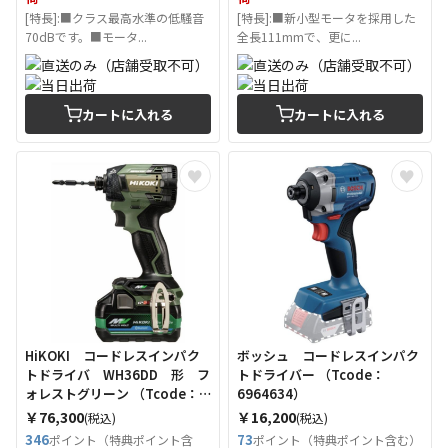
[特長]:■クラス最高水準の低騒音
[特長]:■新小型モータを採用した
70dBです。■モータ...
全長111mmで、更に...
カートに入れる
カートに入れる
HiKOKI コードレスインパク
ボッシュ コードレスインパク
トドライバ WH36DD 形 フ
トドライバー （Tcode：
ォレストグリーン （Tcode：
6964634）
6842786）
￥76,300
￥16,200
(税込)
(税込)
346
73
ポイント（特典ポイント含
ポイント（特典ポイント含む）