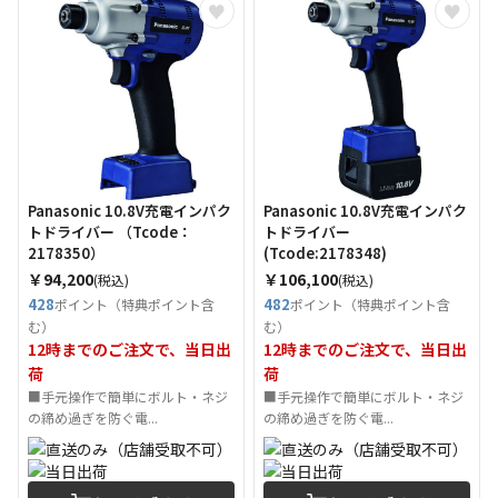
Panasonic 10.8V充電インパク
Panasonic 10.8V充電インパク
トドライバー （Tcode：
トドライバー
2178350）
(Tcode:2178348)
￥94,200
￥106,100
(税込)
(税込)
428
482
ポイント（特典ポイント含
ポイント（特典ポイント含
む）
む）
12時までのご注文で、当日出
12時までのご注文で、当日出
荷
荷
■手元操作で簡単にボルト・ネジ
■手元操作で簡単にボルト・ネジ
の締め過ぎを防ぐ電...
の締め過ぎを防ぐ電...