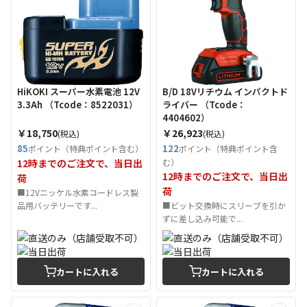
HiKOKI スーパー水素電池 12V
B/D 18Vリチウム インパクトド
3.3Ah （Tcode：8522031）
ライバー （Tcode：
4404602）
￥18,750
￥26,923
(税込)
(税込)
85
122
ポイント（特典ポイント含む）
ポイント（特典ポイント含
12時までのご注文で、当日出
む）
12時までのご注文で、当日出
荷
荷
■12Vニッケル水素コードレス製
品用バッテリーです...
■ビット交換時にスリーブを引か
ずに差し込み可能で...
カートに入れる
カートに入れる