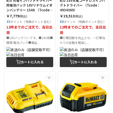
B/D 充電インパクトドライバー
B/D 18V充電コードレスインパ
用電池パック 18Vリチウムイオ
クトドライバー （Tcode：
ンバッテリー 15Ah （Tcode：
4934369）
4934351）
￥7,779
￥19,513
(税込)
(税込)
35
88
ポイント（特典ポイント含む）
ポイント（特典ポイント含む）
12時までのご注文で、当日出
12時までのご注文で、当日出
荷
荷
■18Vバッテリーです。■18V用■
■打撃回数を向上させ、一打撃当
種類:電池パック■電圧...
たりの反動を軽減し...
カートに入れる
カートに入れる