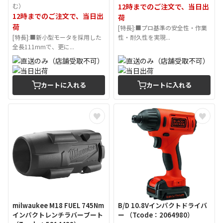
む）
12時までのご注文で、当日出
12時までのご注文で、当日出
荷
荷
[特長]:■プロ基準の安全性・作業
[特長]:■新小型モータを採用した
性・耐久性を実現...
全長111mmで、更に...
カートに入れる
カートに入れる
milwaukee M18 FUEL 745Nm
B/D 10.8Vインパクトドライバ
インパクトレンチラバーブート
ー （Tcode：2064980）