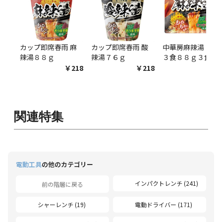
カップ即席春雨 麻
カップ即席春雨 酸
中華房麻辣湯 袋麺
辣湯８８ｇ
辣湯７６ｇ
３食８８ｇ３食
￥218
￥218
￥54
関連特集
電動工具
の他のカテゴリー
インパクトレンチ (241)
前の階層に戻る
シャーレンチ (19)
電動ドライバー (171)