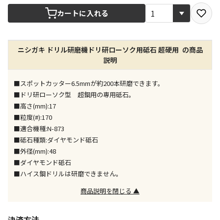
宅配や店舗受取を選択できる商品です
カートに入れる
店舗のみで受取できる商品です（宅配便でのお届けが
ニシガキ ドリル研磨機ドリ研ローソク用砥石 超硬用 の商品
できません）
説明
※同時購入の商品は、全て同じ店舗での受取となりま
す
■スポットカッター6.5mmが約200本研磨できます。
特定の店舗のみで受取ができる商品です（宅配便での
■ドリ研ローソク型 超鋼用の専用砥石。
お届けができません）
■高さ(mm):17
※同時購入の商品は、全て同じ店舗での受取となりま
■粒度(#):170
す
■適合機種:N-873
委託業者によりお届けする商品です
■砥石種類:ダイヤモンド砥石
※ほか商品との同時購入はできません。お手数です
■外径(mm):48
が、ご購入手続きを分けてお買い求めください
■ダイヤモンド砥石
※支払い方法の代金引換は選択できません。
■ハイス鋼ドリルは研磨できません。
※電話注文はできません。
商品説明を閉じる ▲
宅配のみでお届けする商品です（店舗受取は選択でき
ません）
※「宅配・店舗受取」「宅配のみ」マークの商品のみ
決済方法