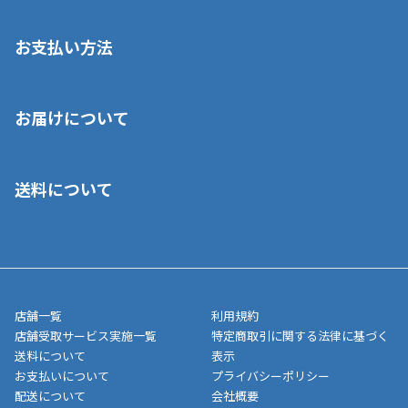
お支払い方法
※店舗受取を選択いただいた場合であっても弊社実店舗でお支払
お届けについて
いいただくことはできません。ご了承ください。
■クレジットカード
■ご自宅への宅配の場合
■コンビニ払い（前入金）
送料について
ご注文が確認出来次第、1～4営業日に発送いたします。「お取り
■代金引換(代引)※手数料がかかります
寄せ」の場合は商品が揃い次第のご発送となります。お荷物の発
■ポイント払い利用可
送完了が確認出来次第、お荷物番号の記載をしたメールをお送り
■領収書はお客様ご自身で発行となります。
5,000円（税込）以上お買い上げで送料無料キャンペーン実施中！
させて頂きます。オンラインストアの倉庫より発送後、約1～3営
■領収書に記載する金額については商品代・配送費からポイン
または、店舗受取なら送料無料！
業日にてお引渡しとなります。(離島などの場合、例外もあります)
ト・クーポンを差し引いた金額の領収書を発行しております。領
※一部、適用外、追加送料が必要な商品もございます。
収書には押印はしておりません。
メーカー直送品など一部商品については、その他商品との購入に
店舗一覧
利用規約
■商品によっては一部決済方法が使用できない場合がございま
制限がかかる場合がございます。また発送日についても、通常と
店舗受取サービス実施一覧
特定商取引に関する法律に基づく
す。
異なる場合がございます。対象商品の説明ページをご確認くださ
送料について
表示
い。
お支払いについて
プライバシーポリシー
配送について
会社概要
■店舗受取をご選択いただいた場合