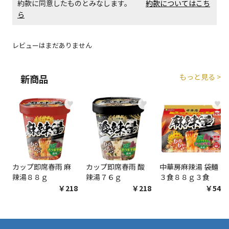
約款に同意したものとみなします。
約款についてはこち
エアコンの取付工事が必要な商品です。別途費用が発
ら
生する場合がございます。
レビューはまだありません
商品購入個数ごとに送料がかかる商品です
もっと見る >
新商品
♥
♥
♥
カップ即席春雨 麻
カップ即席春雨 酸
中華房麻辣湯 袋麺
辣湯８８ｇ
辣湯７６ｇ
３食８８ｇ３食
￥218
￥218
￥548