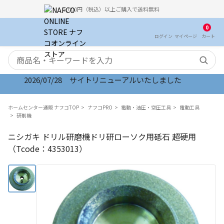
5,000円（税込）以上ご購入で送料無料
0
ログイン
マイ
ページ
カート
検索キーワード
2026/07/28 サイトリニューアルいたしました
ホームセンター通販 ナフコTOP
ナフコPRO
電動・油圧・空圧工具
電動工具
研削機
ニシガキ ドリル研磨機ドリ研ローソク用砥石 超硬用
（Tcode：4353013）