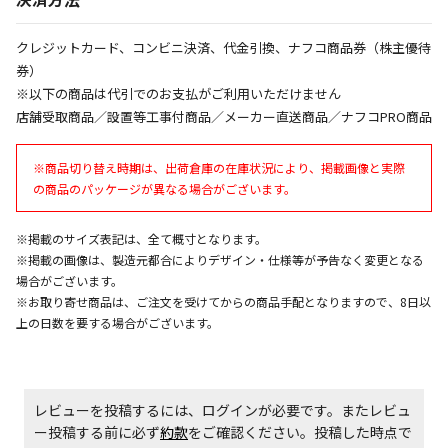
同時購入が可能です
午前9時までのご注文確定した商品については、当日に
クレジットカード、コンビニ決済、代金引換、ナフコ商品券（株主優待
出荷いたします。
券）
ただし、メーカーの営業日に基づき出荷手続きを行う
※以下の商品は代引でのお支払がご利用いただけません
ため、通常よりお時間をいただく場合がございます。
店舗受取商品／設置等工事付商品／メーカー直送商品／ナフコPRO商品
また、日曜・祝日や年末年始などの長期休業期間中
は、休業明けからの出荷対応となります。
※商品切り替え時期は、出荷倉庫の在庫状況により、掲載画像と実際
の商品のパッケージが異なる場合がございます。
設置工事代金も含まれた商品です
※掲載のサイズ表記は、全て概寸となります。
※掲載の画像は、製造元都合によりデザイン・仕様等が予告なく変更となる
お見積商品です。金額・施工日はお打ち合わせの上、
場合がございます。
決定となります。
※お取り寄せ商品は、ご注文を受けてからの商品手配となりますので、8日以
上の日数を要する場合がございます。
お見積商品です。金額・施工日はお打ち合わせの上、
決定となります。
レビューを投稿するには、ログインが必要です。またレビュ
ー投稿する前に必ず
約款
をご確認ください。投稿した時点で