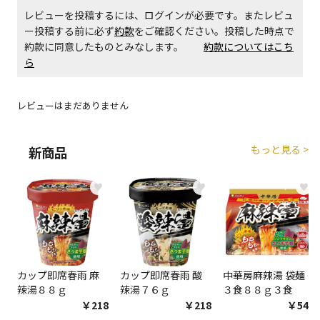
レビューを投稿するには、ログインが必要です。またレビュ
ー投稿する前に必ず
約款
をご確認ください。投稿した時点で
約款に同意したものとみなします。
約款についてはこち
ら
レビューはまだありません
もっと見る >
新商品
♥
♥
♥
カップ即席春雨 麻
カップ即席春雨 酸
中華房麻辣湯 袋麺
辣湯８８ｇ
辣湯７６ｇ
３食８８ｇ３食
￥218
￥218
￥548