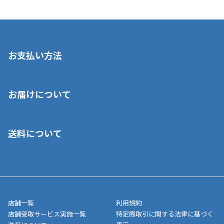
お支払い方法
※店舗受取を選択いただいた場合であっても弊社実店舗でお支払
お届けについて
いいただくことはできません。ご了承ください。
■クレジットカード
■ご自宅への宅配の場合
■コンビニ払い（前入金）
送料について
ご注文が確認出来次第、1～4営業日に発送いたします。「お取り
■代金引換(代引)※手数料がかかります
寄せ」の場合は商品が揃い次第のご発送となります。お荷物の発
■ポイント払い利用可
送完了が確認出来次第、お荷物番号の記載をしたメールをお送り
■領収書はお客様ご自身で発行となります。
5,000円（税込）以上お買い上げで送料無料キャンペーン実施中！
させて頂きます。オンラインストアの倉庫より発送後、約1～3営
■領収書に記載する金額については商品代・配送費からポイン
または、店舗受取なら送料無料！
業日にてお引渡しとなります。(離島などの場合、例外もあります)
ト・クーポンを差し引いた金額の領収書を発行しております。領
※一部、適用外、追加送料が必要な商品もございます。
収書には押印はしておりません。
メーカー直送品など一部商品については、その他商品との購入に
店舗一覧
利用規約
■商品によっては一部決済方法が使用できない場合がございま
制限がかかる場合がございます。また発送日についても、通常と
店舗受取サービス実施一覧
特定商取引に関する法律に基づく
す。
異なる場合がございます。対象商品の説明ページをご確認くださ