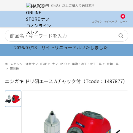
5,000円（税込）以上ご購入で送料無料
0
ログイン
マイ
ページ
カート
検索キーワード
2026/07/28 サイトリニューアルいたしました
ホームセンター通販 ナフコTOP
ナフコPRO
電動・油圧・空圧工具
電動工具
研削機
ニシガキ ドリ研エース Aチャック付（Tcode：1497877）