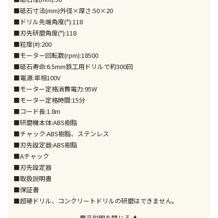
■砥石寸法(mm)外径×厚さ:50×20
午前9時までのご注文確定した商品については、当日に
出荷いたします。
■ドリル先端角度(°):118
ただし、メーカーの営業日に基づき出荷手続きを行う
■刃先研磨角度(°):118
ため、通常よりお時間をいただく場合がございます。
■粒度(#):200
また、日曜・祝日や年末年始などの長期休業期間中
■モーター回転数(rpm):18500
は、休業明けからの出荷対応となります。
■砥石寿命:6.5mm鉄工用ドリルで約300回
■電源:単相100V
設置工事代金も含まれた商品です
■モーター定格消費電力:95W
■モーター定格時間:15分
■コード長:1.8m
お見積商品です。金額・施工日はお打ち合わせの上、
■研磨機本体:ABS樹脂
決定となります。
■チャック:ABS樹脂、ステンレス
■刃先設定器:ABS樹脂
■Aチャック
お見積商品です。金額・施工日はお打ち合わせの上、
■刃先設定器
決定となります。
■取扱説明書
■保証書
■超硬ドリル、コンクリートドリルの研磨はできません。
エアコンの取付工事が必要な商品です。別途費用が発
商品説明を閉じる ▲