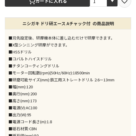
カートに入れる
店舗のみで受取できる商品です（宅配便でのお届けが
ニシガキ ドリ研エース Aチャック付 の商品説明
できません）
※同時購入の商品は、全て同じ店舗での受取となりま
す
■刃先設定後、研摩機本体に差し込むだけで研摩できます。
■X型シンニング研摩ができます。
特定の店舗のみで受取ができる商品です（宅配便での
■HSSドリル
お届けができません）
■コバルトハイスドリル
※同時購入の商品は、全て同じ店舗での受取となりま
■チタンコーティングドリル
す
■モーター回転数(rpm)(50Hz/60Hz):18500min
委託業者によりお届けする商品です
■研磨可能サイズ(mm):鉄工用ストレートドリル 2.6ー13mm
※ほか商品との同時購入はできません。お手数です
■幅(mm):120
が、ご購入手続きを分けてお買い求めください
■奥行(mm):200
※支払い方法の代金引換は選択できません。
■高さ(mm):173
※電話注文はできません。
■電源(V):AC100
宅配のみでお届けする商品です（店舗受取は選択でき
■出力(W):95
ません）
■電源コード長さ(m):1.8
※「宅配・店舗受取」「宅配のみ」マークの商品のみ
■砥石材質:CBN
同時購入が可能です
■砥石径(mm):50