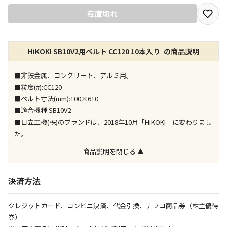
宅配や店舗受取を選択できる商品です
在庫切れ
店舗のみで受取できる商品です（宅配便でのお届けが
HiKOKI SB10V2用ベルト CC120 10本入り の商品説明
できません）
※同時購入の商品は、全て同じ店舗での受取となりま
す
■非鉄金属、コンクリート、アルミ用。
■粒度(#):CC120
特定の店舗のみで受取ができる商品です（宅配便での
■ベルト寸法(mm):100×610
お届けができません）
■適合機種:SB10V2
※同時購入の商品は、全て同じ店舗での受取となりま
■日立工機(株)のブランドは、2018年10月「HiKOKI」に変わりまし
す
た。
委託業者によりお届けする商品です
商品説明を閉じる ▲
※ほか商品との同時購入はできません。お手数です
が、ご購入手続きを分けてお買い求めください
※支払い方法の代金引換は選択できません。
決済方法
※電話注文はできません。
宅配のみでお届けする商品です（店舗受取は選択でき
クレジットカード、コンビニ決済、代金引換、ナフコ商品券（株主優待
ません）
券）
※「宅配・店舗受取」「宅配のみ」マークの商品のみ