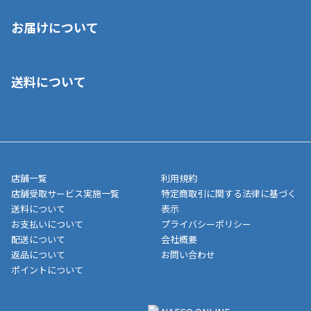
※店舗受取を選択いただいた場合であっても弊社実店舗でお支払
お届けについて
いいただくことはできません。ご了承ください。
■クレジットカード
■ご自宅への宅配の場合
■コンビニ払い（前入金）
送料について
ご注文が確認出来次第、1～4営業日に発送いたします。「お取り
■代金引換(代引)※手数料がかかります
寄せ」の場合は商品が揃い次第のご発送となります。お荷物の発
■ポイント払い利用可
送完了が確認出来次第、お荷物番号の記載をしたメールをお送り
■領収書はお客様ご自身で発行となります。
5,000円（税込）以上お買い上げで送料無料キャンペーン実施中！
させて頂きます。オンラインストアの倉庫より発送後、約1～3営
■領収書に記載する金額については商品代・配送費からポイン
または、店舗受取なら送料無料！
業日にてお引渡しとなります。(離島などの場合、例外もあります)
ト・クーポンを差し引いた金額の領収書を発行しております。領
※一部、適用外、追加送料が必要な商品もございます。
収書には押印はしておりません。
メーカー直送品など一部商品については、その他商品との購入に
店舗一覧
利用規約
■商品によっては一部決済方法が使用できない場合がございま
制限がかかる場合がございます。また発送日についても、通常と
店舗受取サービス実施一覧
特定商取引に関する法律に基づく
す。
異なる場合がございます。対象商品の説明ページをご確認くださ
送料について
表示
い。
お支払いについて
プライバシーポリシー
配送について
会社概要
■店舗受取をご選択いただいた場合
返品について
お問い合わせ
ご注文が確認出来次第、お受取される店舗在庫を使用してご準備
ポイントについて
をさせていただきます。店舗に在庫がない場合は店舗よりお取り
寄せにてご準備をさせていただきます。※商品によってはお時間
いただく場合がございます。店舗準備でのお渡しとなる為、商品