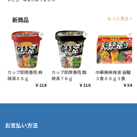
エアコンの取付工事が必要な商品です。別途費用が発
生する場合がございます。
もっと見る >
新商品
商品購入個数ごとに送料がかかる商品です
♥
♥
♥
カップ即席春雨 麻
カップ即席春雨 酸
中華房麻辣湯 袋麺
辣湯８８ｇ
辣湯７６ｇ
３食８８ｇ３食
￥218
￥218
￥548
お支払い方法