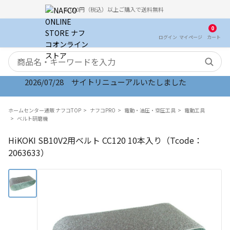
5,000円（税込）以上ご購入で送料無料
0
ログイン
マイ
ページ
カート
検索キーワード
2026/07/28 サイトリニューアルいたしました
ホームセンター通販 ナフコTOP
ナフコPRO
電動・油圧・空圧工具
電動工具
ベルト研磨機
HiKOKI SB10V2用ベルト CC120 10本入り（Tcode：
2063633）