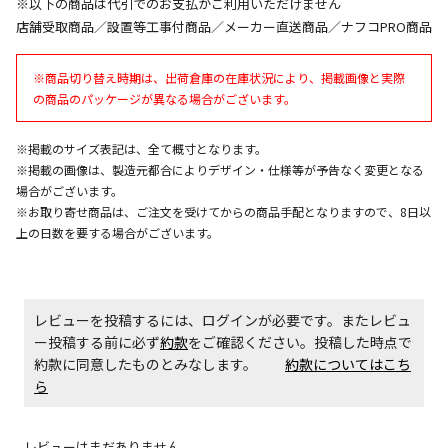
※以下の商品は代引でのお支払がご利用いただけません
同時購入が可能です
店舗受取商品／設置等工事付商品／メーカー直送商品／ナフコPRO商品
午前9時までのご注文確定した商品については、当日に
出荷いたします。
※商品切り替え時期は、出荷倉庫の在庫状況により、掲載画像と実際
ただし、メーカーの営業日に基づき出荷手続きを行う
の商品のパッケージが異なる場合がございます。
ため、通常よりお時間をいただく場合がございます。
また、日曜・祝日や年末年始などの長期休業期間中
は、休業明けからの出荷対応となります。
※掲載のサイズ表記は、全て概寸となります。
※掲載の画像は、製造元都合によりデザイン・仕様等が予告なく変更となる
場合がございます。
設置工事代金も含まれた商品です
※お取り寄せ商品は、ご注文を受けてからの商品手配となりますので、8日以
上の日数を要する場合がございます。
お見積商品です。金額・施工日はお打ち合わせの上、
決定となります。
レビューを投稿するには、ログインが必要です。またレビュ
ー投稿する前に必ず
約款
をご確認ください。投稿した時点で
約款に同意したものとみなします。
約款についてはこち
お見積商品です。金額・施工日はお打ち合わせの上、
ら
決定となります。
レビューはまだありません