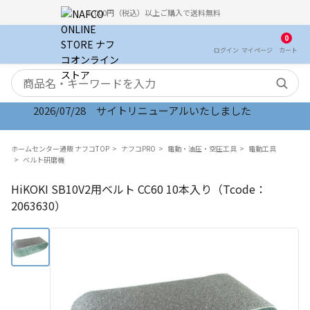
5,000円（税込）以上ご購入で送料無料
0
ログイン
マイ
ページ
カート
検索キーワード
2026/07/28 サイトリニューアルいたしました
2026/08/06 オンラインストア お盆期間のご注文・
ホームセンター通販 ナフコTOP
ナフコPRO
電動・油圧・空圧工具
電動工具
ベルト研磨機
HiKOKI SB10V2用ベルト CC60 10本入り（Tcode：
2063630）