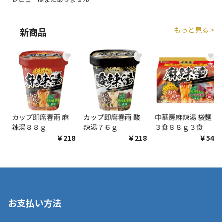
エアコンの取付工事が必要な商品です。別途費用が発
生する場合がございます。
もっと見る >
新商品
商品購入個数ごとに送料がかかる商品です
♥
♥
♥
カップ即席春雨 麻
カップ即席春雨 酸
中華房麻辣湯 袋麺
辣湯８８ｇ
辣湯７６ｇ
３食８８ｇ３食
￥218
￥218
￥548
お支払い方法