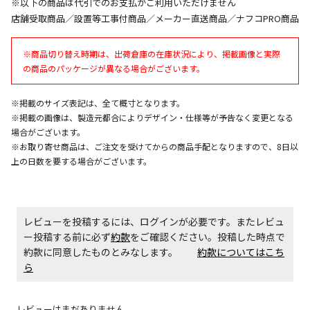
※以下の商品は代引でのお支払がご利用いただけません
同時購入が可能です
店舗受取商品／設置等工事付商品／メーカー直送商品／ナフコPRO商品
午前9時までのご注文確定した商品については、当日に
出荷いたします。
※商品切り替え時期は、出荷倉庫の在庫状況により、掲載画像と実際
ただし、メーカーの営業日に基づき出荷手続きを行う
の商品のパッケージが異なる場合がございます。
ため、通常よりお時間をいただく場合がございます。
また、日曜・祝日や年末年始などの長期休業期間中
は、休業明けからの出荷対応となります。
※掲載のサイズ表記は、全て概寸となります。
※掲載の画像は、製造元都合によりデザイン・仕様等が予告なく変更となる
場合がございます。
設置工事代金も含まれた商品です
※お取り寄せ商品は、ご注文を受けてからの商品手配となりますので、8日以
上の日数を要する場合がございます。
お見積商品です。金額・施工日はお打ち合わせの上、
決定となります。
レビューを投稿するには、ログインが必要です。またレビュ
ー投稿する前に必ず
約款
をご確認ください。投稿した時点で
約款に同意したものとみなします。
約款についてはこち
お見積商品です。金額・施工日はお打ち合わせの上、
ら
決定となります。
レビューはまだありません