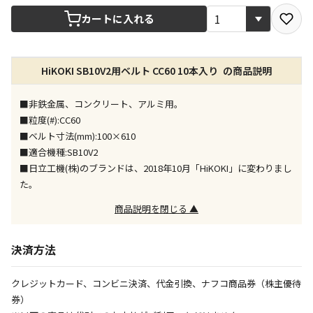
宅配や店舗受取を選択できる商品です
カートに入れる
店舗のみで受取できる商品です（宅配便でのお届けが
HiKOKI SB10V2用ベルト CC60 10本入り の商品説明
できません）
※同時購入の商品は、全て同じ店舗での受取となりま
す
■非鉄金属、コンクリート、アルミ用。
■粒度(#):CC60
特定の店舗のみで受取ができる商品です（宅配便での
■ベルト寸法(mm):100×610
お届けができません）
■適合機種:SB10V2
※同時購入の商品は、全て同じ店舗での受取となりま
■日立工機(株)のブランドは、2018年10月「HiKOKI」に変わりまし
す
た。
委託業者によりお届けする商品です
商品説明を閉じる ▲
※ほか商品との同時購入はできません。お手数です
が、ご購入手続きを分けてお買い求めください
※支払い方法の代金引換は選択できません。
決済方法
※電話注文はできません。
宅配のみでお届けする商品です（店舗受取は選択でき
クレジットカード、コンビニ決済、代金引換、ナフコ商品券（株主優待
ません）
券）
※「宅配・店舗受取」「宅配のみ」マークの商品のみ