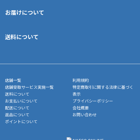
※店舗受取を選択いただいた場合であっても弊社実店舗でお支払
お届けについて
いいただくことはできません。ご了承ください。
■クレジットカード
■ご自宅への宅配の場合
■コンビニ払い（前入金）
送料について
ご注文が確認出来次第、1～4営業日に発送いたします。「お取り
■代金引換(代引)※手数料がかかります
寄せ」の場合は商品が揃い次第のご発送となります。お荷物の発
■ポイント払い利用可
送完了が確認出来次第、お荷物番号の記載をしたメールをお送り
■領収書はお客様ご自身で発行となります。
5,000円（税込）以上お買い上げで送料無料キャンペーン実施中！
させて頂きます。オンラインストアの倉庫より発送後、約1～3営
■領収書に記載する金額については商品代・配送費からポイン
または、店舗受取なら送料無料！
業日にてお引渡しとなります。(離島などの場合、例外もあります)
ト・クーポンを差し引いた金額の領収書を発行しております。領
※一部、適用外、追加送料が必要な商品もございます。
収書には押印はしておりません。
メーカー直送品など一部商品については、その他商品との購入に
店舗一覧
利用規約
■商品によっては一部決済方法が使用できない場合がございま
制限がかかる場合がございます。また発送日についても、通常と
店舗受取サービス実施一覧
特定商取引に関する法律に基づく
す。
異なる場合がございます。対象商品の説明ページをご確認くださ
送料について
表示
い。
お支払いについて
プライバシーポリシー
配送について
会社概要
■店舗受取をご選択いただいた場合
返品について
お問い合わせ
ご注文が確認出来次第、お受取される店舗在庫を使用してご準備
ポイントについて
をさせていただきます。店舗に在庫がない場合は店舗よりお取り
寄せにてご準備をさせていただきます。※商品によってはお時間
いただく場合がございます。店舗準備でのお渡しとなる為、商品