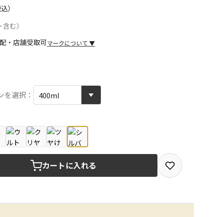
税込）
ト含む）
マークについて
▼
取を選択できる商品です
ンを選択：
取できる商品です（宅配便でのお届けができません）
商品は、全て同じ店舗での受取となります
みで受取ができる商品です（宅配便でのお届けができませ
カートに入れる
商品は、全て同じ店舗での受取となります
りお届けする商品です
の同時購入はできません。お手数ですが、ご購入手続きを分
めください