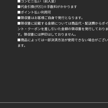
■コンビニ払い（前入金）
■代金引換(代引)※手数料がかかります
■ポイント払い利用可
■領収書はお客様ご自身で発行となります。
■領収書に記載する金額については商品代・配送費からポ
ント・クーポンを差し引いた金額の領収書を発行しており
す。領収書には押印はしておりません。
■商品によっては一部決済方法が使用できない場合がござ
ます。