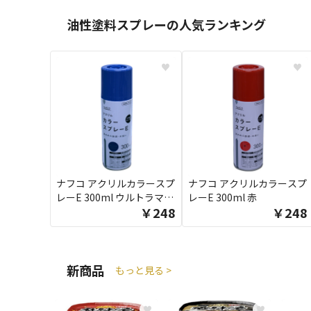
油性塗料スプレーの人気ランキング
♥
♥
ナフコ アクリルカラースプ
ナフコ アクリルカラースプ
レーE 300ml ウルトラマリ
レーE 300ml 赤
￥248
￥248
ン
新商品
もっと見る >
♥
♥