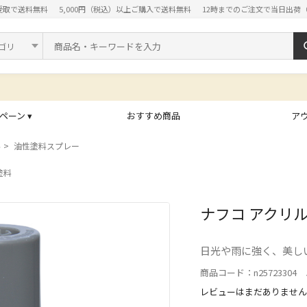
受取で送料無料
5,000円（税込）以上ご購入で送料無料
12時までのご注文で当日出荷
ド
ペーン ▾
おすすめ商品
ア
料
油性塗料スプレー
塗料
ナフコ アクリル
日光や雨に強く、美し
商品コード：n25723304 J
レビューはまだありません