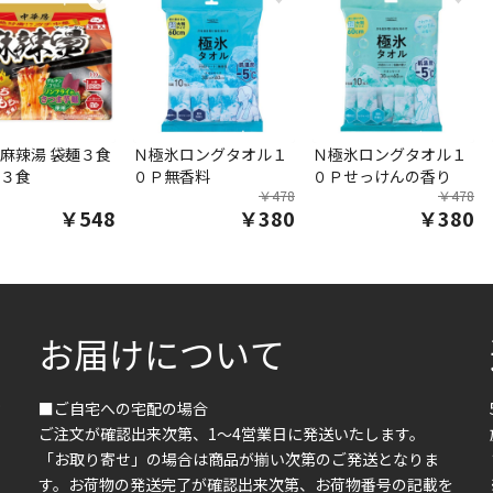
麻辣湯 袋麺３食
Ｎ極氷ロングタオル１
Ｎ極氷ロングタオル１
３食
０Ｐ無香料
０Ｐせっけんの香り
￥478
￥478
￥548
￥380
￥380
お届けについて
■ご自宅への宅配の場合
ご注文が確認出来次第、1～4営業日に発送いたします。
「お取り寄せ」の場合は商品が揃い次第のご発送となりま
す。お荷物の発送完了が確認出来次第、お荷物番号の記載を