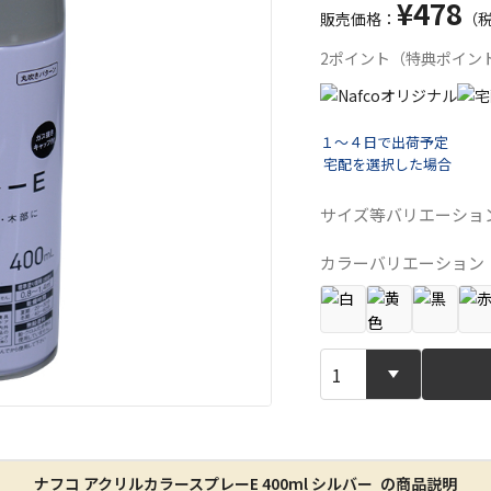
¥478
販売価格：
（
2ポイント（特典ポイン
１～４日で出荷予定
宅配を選択した場合
宅配や店舗受
サイズ等バリエーショ
カラーバリエーション
店舗のみで受
※同時購入の
特定の店舗の
ん）
※同時購入の
委託業者によ
※ほか商品と
けてお買い求
ナフコ アクリルカラースプレーE 400ml シルバー の商品説明