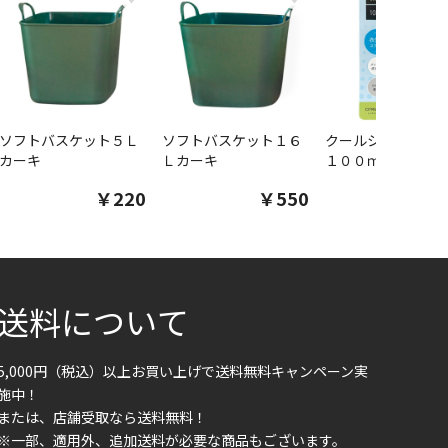
ソフトバスケット５Ｌ
ソフトバスケット１６
クールシャツスプ
カーキ
Ｌカーキ
１００ｍｌ
￥220
￥550
￥1
送料について
5,000円（税込）以上お買い上げで送料無料キャンペーン実
施中！
または、店舗受取なら送料無料！
※一部、適用外、追加送料が必要な商品もございます。