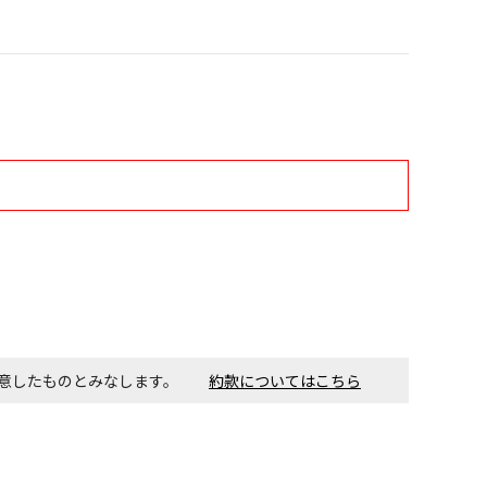
付工事が必要な商品です。別途費用が発生する場合がござい
ごとに送料がかかる商品です
同意したものとみなします。
約款についてはこちら