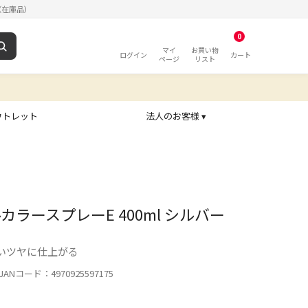
（在庫品）
0
マイ
お買い物
ログイン
カート
ページ
リスト
ウトレット
法人のお客様 ▾
カラースプレーE 400ml シルバー
いツヤに仕上がる
ANコード：4970925597175