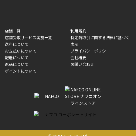
送完了が確認出来次第、お荷物番号の記載をしたメールをお送り
■領収書はお客様ご自身で発行となります。
5,000円（税込）以上お買い上げで送料無料キャンペーン実施中！
させて頂きます。オンラインストアの倉庫より発送後、約1～3営
■領収書に記載する金額については商品代・配送費からポイン
または、店舗受取なら送料無料！
業日にてお引渡しとなります。(離島などの場合、例外もあります)
ト・クーポンを差し引いた金額の領収書を発行しております。領
※一部、適用外、追加送料が必要な商品もございます。
収書には押印はしておりません。
メーカー直送品など一部商品については、その他商品との購入に
店舗一覧
利用規約
■商品によっては一部決済方法が使用できない場合がございま
制限がかかる場合がございます。また発送日についても、通常と
店舗受取サービス実施一覧
特定商取引に関する法律に基づく
す。
異なる場合がございます。対象商品の説明ページをご確認くださ
送料について
表示
い。
お支払いについて
プライバシーポリシー
配送について
会社概要
■店舗受取をご選択いただいた場合
返品について
お問い合わせ
ご注文が確認出来次第、お受取される店舗在庫を使用してご準備
ポイントについて
をさせていただきます。店舗に在庫がない場合は店舗よりお取り
寄せにてご準備をさせていただきます。※商品によってはお時間
いただく場合がございます。店舗準備でのお渡しとなる為、商品
のみの受け渡しとなります。（箱や納品書は付属しておりませ
ん）店舗で準備が出来次第、メールにてご連絡させていただきま
す。
©2018 NAFCO Co., Ltd.