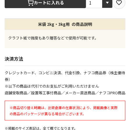
カートに入れる
店舗のみで受取できる商品です（宅配便でのお届けが
できません）
米袋 2kg・3kg用 の商品説明
※同時購入の商品は、全て同じ店舗での受取となりま
す
クラフト紙で強度もあり贈答などで使用が可能です。
特定の店舗のみで受取ができる商品です（宅配便での
お届けができません）
※同時購入の商品は、全て同じ店舗での受取となりま
決済方法
す
委託業者によりお届けする商品です
クレジットカード、コンビニ決済、代金引換、ナフコ商品券（株主優待
※ほか商品との同時購入はできません。お手数です
券）
が、ご購入手続きを分けてお買い求めください
※以下の商品は代引でのお支払がご利用いただけません
※支払い方法の代金引換は選択できません。
店舗受取商品／設置等工事付商品／メーカー直送商品／ナフコPRO商品
※電話注文はできません。
宅配のみでお届けする商品です（店舗受取は選択でき
※商品切り替え時期は、出荷倉庫の在庫状況により、掲載画像と実際
ません）
の商品のパッケージが異なる場合がございます。
※「宅配・店舗受取」「宅配のみ」マークの商品のみ
同時購入が可能です
※掲載のサイズ表記は、全て概寸となります。