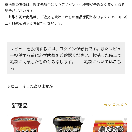
午前9時までのご注文確定した商品については、当日に
※掲載の画像は、製造元都合によりデザイン・仕様等が予告なく変更となる
出荷いたします。
場合がございます。
ただし、メーカーの営業日に基づき出荷手続きを行う
※お取り寄せ商品は、ご注文を受けてからの商品手配となりますので、8日以
ため、通常よりお時間をいただく場合がございます。
上の日数を要する場合がございます。
また、日曜・祝日や年末年始などの長期休業期間中
は、休業明けからの出荷対応となります。
レビューを投稿するには、ログインが必要です。またレビュ
設置工事代金も含まれた商品です
ー投稿する前に必ず
約款
をご確認ください。投稿した時点で
約款に同意したものとみなします。
約款についてはこち
ら
お見積商品です。金額・施工日はお打ち合わせの上、
決定となります。
レビューはまだありません
お見積商品です。金額・施工日はお打ち合わせの上、
決定となります。
もっと見る >
新商品
♥
♥
♥
エアコンの取付工事が必要な商品です。別途費用が発
生する場合がございます。