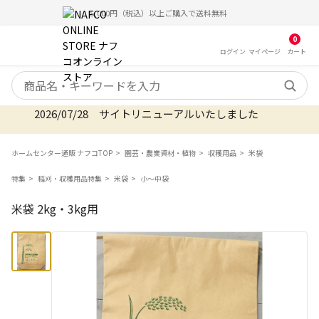
5,000円（税込）以上ご購入で送料無料
0
ログイン
マイ
ページ
カート
検索キーワード
2026/07/28 サイトリニューアルいたしました
ホームセンター通販 ナフコTOP
園芸・農業資材・植物
収穫用品
米袋
特集
稲刈・収穫用品特集
米袋
小〜中袋
米袋 2kg・3kg用