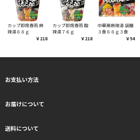
商品購入個数ごとに送料がかかる商品です
カップ即席春雨 麻
カップ即席春雨 酸
中華房麻辣湯 袋麺
辣湯８８ｇ
辣湯７６ｇ
３食８８ｇ３食
￥218
￥218
￥548
お支払い方法
※店舗受取を選択いただいた場合であっても弊社実店舗でお支払
お届けについて
いいただくことはできません。ご了承ください。
■クレジットカード
■ご自宅への宅配の場合
■コンビニ払い（前入金）
送料について
ご注文が確認出来次第、1～4営業日に発送いたします。「お取り
■代金引換(代引)※手数料がかかります
寄せ」の場合は商品が揃い次第のご発送となります。お荷物の発
■ポイント払い利用可