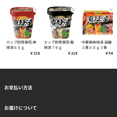
エアコンの取付工事が必要な商品です。別途費用が発
生する場合がございます。
♥
♥
♥
商品購入個数ごとに送料がかかる商品です
カップ即席春雨 麻
カップ即席春雨 酸
中華房麻辣湯 袋麺
辣湯８８ｇ
辣湯７６ｇ
３食８８ｇ３食
￥218
￥218
￥548
お支払い方法
※店舗受取を選択いただいた場合であっても弊社実店舗でお支払
お届けについて
いいただくことはできません。ご了承ください。