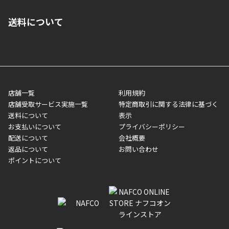
■クレジットカード
■ご自宅への宅配の場合
■コンビニ払い（前入金）
送料について
ご注文が確認出来次第、1～4営業日に発送いたします。「お取り
■代金引換(代引)※手数料がかかります
寄せ」の場合は商品が揃い次第のご発送となります。お荷物の発
■ポイント払い利用可
送完了が確認出来次第、お荷物番号の記載をしたメールをお送り
■領収書はお客様ご自身で発行となります。
5,000円（税込）以上お買い上げで送料無料キャンペーン実施中！
させて頂きます。オンラインストアの倉庫より発送後、約1～3営
■領収書に記載する金額については商品代・配送費からポイン
または、店舗受取なら送料無料！
業日にてお引渡しとなります。(離島などの場合、例外もあります)
ト・クーポンを差し引いた金額の領収書を発行しております。領
※一部、適用外、追加送料が必要な商品もございます。
収書には押印はしておりません。
メーカー直送品など一部商品については、その他商品との購入に
店舗一覧
利用規約
■商品によっては一部決済方法が使用できない場合がございま
制限がかかる場合がございます。また発送日についても、通常と
店舗受取サービス実施一覧
特定商取引に関する法律に基づく
す。
異なる場合がございます。対象商品の説明ページをご確認くださ
送料について
表示
い。
お支払いについて
プライバシーポリシー
配送について
会社概要
■店舗受取をご選択いただいた場合
返品について
お問い合わせ
ご注文が確認出来次第、お受取される店舗在庫を使用してご準備
ポイントについて
をさせていただきます。店舗に在庫がない場合は店舗よりお取り
寄せにてご準備をさせていただきます。※商品によってはお時間
いただく場合がございます。店舗準備でのお渡しとなる為、商品
のみの受け渡しとなります。（箱や納品書は付属しておりませ
ん）店舗で準備が出来次第、メールにてご連絡させていただきま
す。