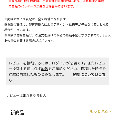
※商品切り替え時期は、出荷倉庫の在庫状況により、掲載画像と実際
同時購入が可能です
の商品のパッケージが異なる場合がございます。
午前9時までのご注文確定した商品については、当日に
出荷いたします。
※掲載のサイズ表記は、全て概寸となります。
ただし、メーカーの営業日に基づき出荷手続きを行う
※掲載の画像は、製造元都合によりデザイン・仕様等が予告なく変更となる
ため、通常よりお時間をいただく場合がございます。
場合がございます。
また、日曜・祝日や年末年始などの長期休業期間中
※お取り寄せ商品は、ご注文を受けてからの商品手配となりますので、8日以
は、休業明けからの出荷対応となります。
上の日数を要する場合がございます。
設置工事代金も含まれた商品です
レビューを投稿するには、ログインが必要です。またレビュ
お見積商品です。金額・施工日はお打ち合わせの上、
ー投稿する前に必ず
約款
をご確認ください。投稿した時点で
決定となります。
約款に同意したものとみなします。
約款についてはこち
ら
お見積商品です。金額・施工日はお打ち合わせの上、
レビューはまだありません
決定となります。
もっと見る >
新商品