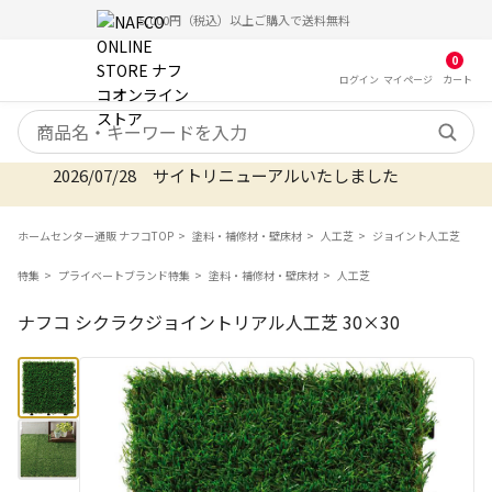
5,000円（税込）以上ご購入で送料無料
0
ログイン
マイ
ページ
カート
検索キーワード
2026/07/28 サイトリニューアルいたしました
ホームセンター通販 ナフコTOP
塗料・補修材・壁床材
人工芝
ジョイント人工芝
特集
プライベートブランド特集
塗料・補修材・壁床材
人工芝
ナフコ シクラクジョイントリアル人工芝 30×30