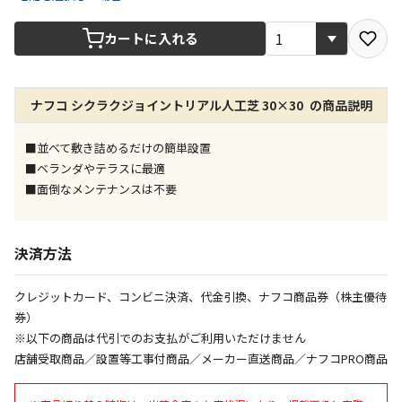
宅配や店舗受取を選択できる商品です
カートに入れる
店舗のみで受取できる商品です（宅配便でのお届けが
できません）
ナフコ シクラクジョイントリアル人工芝 30×30 の商品説明
※同時購入の商品は、全て同じ店舗での受取となりま
す
■並べて敷き詰めるだけの簡単設置
特定の店舗のみで受取ができる商品です（宅配便での
■ベランダやテラスに最適
お届けができません）
■面倒なメンテナンスは不要
※同時購入の商品は、全て同じ店舗での受取となりま
す
委託業者によりお届けする商品です
決済方法
※ほか商品との同時購入はできません。お手数です
が、ご購入手続きを分けてお買い求めください
クレジットカード、コンビニ決済、代金引換、ナフコ商品券（株主優待
※支払い方法の代金引換は選択できません。
券）
※電話注文はできません。
※以下の商品は代引でのお支払がご利用いただけません
宅配のみでお届けする商品です（店舗受取は選択でき
店舗受取商品／設置等工事付商品／メーカー直送商品／ナフコPRO商品
ません）
※「宅配・店舗受取」「宅配のみ」マークの商品のみ