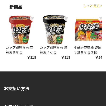
もっと見る >
新商品
エアコンの取付工事が必要な商品です。別途費用が発
生する場合がございます。
♥
♥
♥
商品購入個数ごとに送料がかかる商品です
カップ即席春雨 麻
カップ即席春雨 酸
中華房麻辣湯 袋麺
辣湯８８ｇ
辣湯７６ｇ
３食８８ｇ３食
￥218
￥218
￥548
お支払い方法
※店舗受取を選択いただいた場合であっても弊社実店舗でお支払