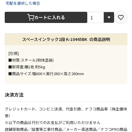
宅配を選択した場合
宅配や店舗受取を選択できる商品です
カートに入れる
店舗のみで受取できる商品です（宅配便でのお届けが
できません）
スペースインラック2段 K-10445BK の商品説明
※同時購入の商品は、全て同じ店舗での受取となりま
す
[仕様]:
特定の店舗のみで受取ができる商品です（宅配便での
■材質:スチール(粉体塗装)
お届けができません）
■耐荷重:棚1枚 約5kg
※同時購入の商品は、全て同じ店舗での受取となりま
■商品サイズ:幅600×奥行260×高さ260mm
す
委託業者によりお届けする商品です
※ほか商品との同時購入はできません。お手数です
決済方法
が、ご購入手続きを分けてお買い求めください
※支払い方法の代金引換は選択できません。
クレジットカード、コンビニ決済、代金引換、ナフコ商品券（株主優待
※電話注文はできません。
券）
宅配のみでお届けする商品です（店舗受取は選択でき
※以下の商品は代引でのお支払がご利用いただけません
ません）
店舗受取商品／設置等工事付商品／メーカー直送商品／ナフコPRO商品