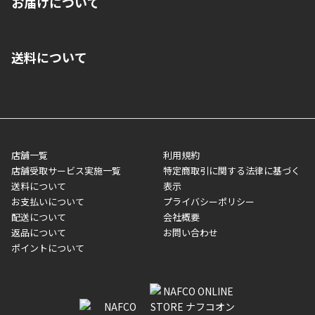
お届けについて
いいただくことはできません。ご了承ください。
■クレジットカード
■ご自宅への宅配の場合
■コンビニ払い（前入金）
送料について
ご注文が確認出来次第、1～4営業日に発送いたします。「お取り
■代金引換(代引)※手数料がかかります
寄せ」の場合は商品が揃い次第のご発送となります。お荷物の発
■ポイント払い利用可
送完了が確認出来次第、お荷物番号の記載をしたメールをお送り
■領収書はお客様ご自身で発行となります。
5,000円（税込）以上お買い上げで送料無料キャンペーン実施中！
させて頂きます。オンラインストアの倉庫より発送後、約1～3営
■領収書に記載する金額については商品代・配送費からポイン
または、店舗受取なら送料無料！
業日にてお引渡しとなります。(離島などの場合、例外もあります)
ト・クーポンを差し引いた金額の領収書を発行しております。領
※一部、適用外、追加送料が必要な商品もございます。
収書には押印はしておりません。
メーカー直送品など一部商品については、その他商品との購入に
店舗一覧
利用規約
■商品によっては一部決済方法が使用できない場合がございま
制限がかかる場合がございます。また発送日についても、通常と
店舗受取サービス実施一覧
特定商取引に関する法律に基づく
す。
異なる場合がございます。対象商品の説明ページをご確認くださ
送料について
表示
い。
お支払いについて
プライバシーポリシー
配送について
会社概要
■店舗受取をご選択いただいた場合
返品について
お問い合わせ
ご注文が確認出来次第、お受取される店舗在庫を使用してご準備
ポイントについて
をさせていただきます。店舗に在庫がない場合は店舗よりお取り
寄せにてご準備をさせていただきます。※商品によってはお時間
いただく場合がございます。店舗準備でのお渡しとなる為、商品
のみの受け渡しとなります。（箱や納品書は付属しておりませ