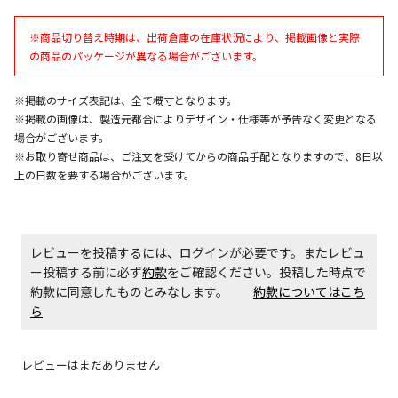
※「宅配・店舗受取」「宅配のみ」マークの商品のみ
同時購入が可能です
※商品切り替え時期は、出荷倉庫の在庫状況により、掲載画像と実際
午前9時までのご注文確定した商品については、当日に
の商品のパッケージが異なる場合がございます。
出荷いたします。
ただし、メーカーの営業日に基づき出荷手続きを行う
※掲載のサイズ表記は、全て概寸となります。
ため、通常よりお時間をいただく場合がございます。
※掲載の画像は、製造元都合によりデザイン・仕様等が予告なく変更となる
また、日曜・祝日や年末年始などの長期休業期間中
場合がございます。
は、休業明けからの出荷対応となります。
※お取り寄せ商品は、ご注文を受けてからの商品手配となりますので、8日以
上の日数を要する場合がございます。
設置工事代金も含まれた商品です
お見積商品です。金額・施工日はお打ち合わせの上、
レビューを投稿するには、ログインが必要です。またレビュ
決定となります。
ー投稿する前に必ず
約款
をご確認ください。投稿した時点で
約款に同意したものとみなします。
約款についてはこち
ら
お見積商品です。金額・施工日はお打ち合わせの上、
決定となります。
レビューはまだありません