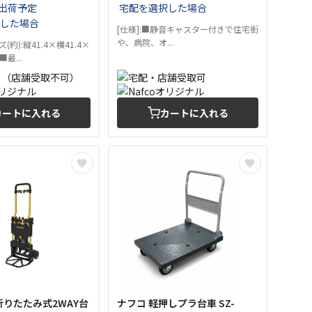
出荷予定
宅配を選択した場合
した場合
[仕様]:■静音キャスター付きで住宅街
や、病院、オ...
(約):縦41.4×横41.4×
■最...
カートに入れる
カートに入れる
Y 折りたたみ式2WAY台
ナフコ 軽押しプラ台車 SZ-