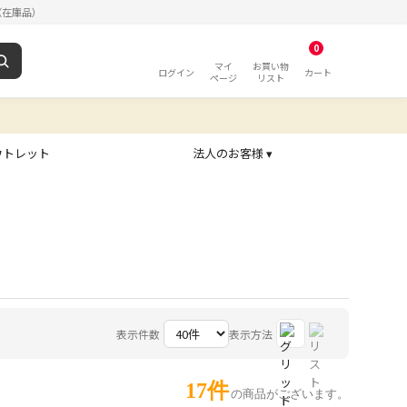
（在庫品）
0
マイ
お買い物
ログイン
カート
ページ
リスト
ウトレット
法人のお客様 ▾
表示件数
表示方法
17件
の商品がございます。