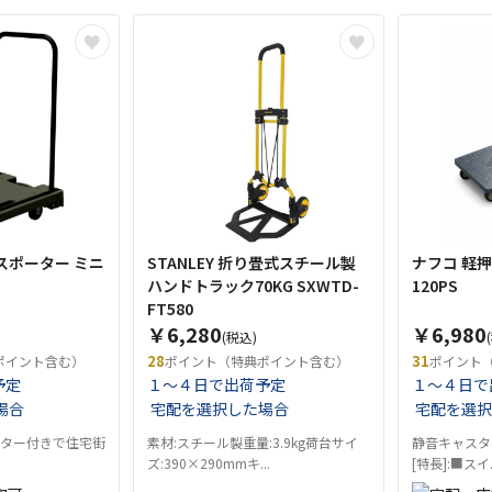
スポーター ミニ
STANLEY 折り畳式スチール製
ナフコ 軽押
ハンドトラック70KG SXWTD-
120PS
FT580
￥6,280
￥6,980
(税込)
28
31
ポイント含む）
ポイント（特典ポイント含む）
ポイント
予定
１～４日で出荷予定
１～４日で
場合
宅配を選択した場合
宅配を選択
スター付きで住宅街
素材:スチール製重量:3.9kg荷台サイ
静音キャスタ
ズ:390×290mmキ...
[特長]:■スイ..