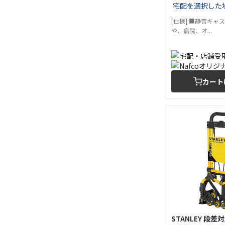
宅配を選択した
[仕様]:■静音キャ
や、病院、オ...
カート
STANLEY 段