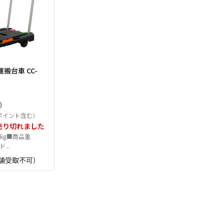
搬台車 CC-
)
ポイント含む）
売り切れました
0kg■商品重
...