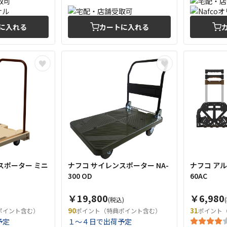
に入れる
カートに入れる
スポーター ミニ
ナフコ サイレンスポーター NA-
ナフコ アル
300 OD
60AC
￥19,800
￥6,980
(税込)
90
31
ポイント含む）
ポイント（特典ポイント含む）
ポイント
予定
１～４日で出荷予定