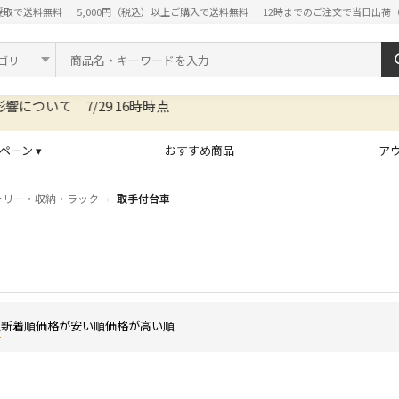
受取で送料無料
5,000円（税込）以上ご購入で送料無料
12時までのご注文で当日出荷
ド
ペーン ▾
おすすめ商品
ア
ャリー・収納・ラック
取手付台車
順
新着順
価格が安い順
価格が高い順