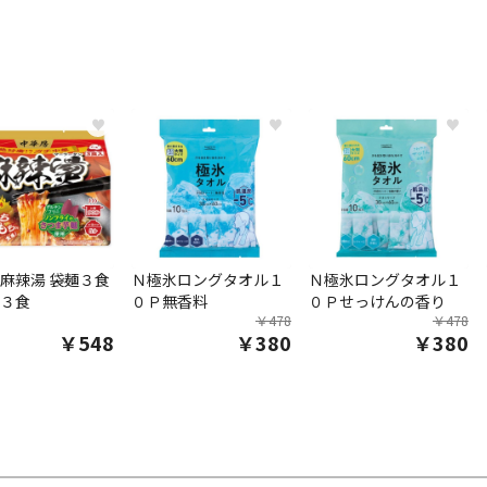
♥
♥
♥
麻辣湯 袋麺３食
Ｎ極氷ロングタオル１
Ｎ極氷ロングタオル１
３食
０Ｐ無香料
０Ｐせっけんの香り
￥478
￥478
￥548
￥380
￥380