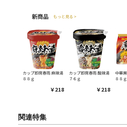
新商品
もっと見る >
♥
♥
カップ即席春雨 麻辣湯
カップ即席春雨 酸辣湯
中華房
８８ｇ
７６ｇ
８８ｇ
￥218
￥218
関連特集