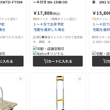
SXWTD-FT584
ーキ付き NA-150B OD
車 2IN1 S
￥17,800
￥15,80
(税込)
80
71
ポイント含む）
ポイント（特典ポイント含む）
ポイント
予定
１～４日で出荷予定
１～４日で
場合
宅配を選択した場合
宅配を選択
型の折りたたみ式ハ
[仕様]:■静音キャスター付きで住宅街
素材:スチール
や、病院、オ...
ズ:388×280m
に入れる
カートに入れる