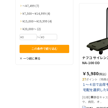
〜¥7,499 (7)
¥7,500〜¥14,999 (4)
¥15,000〜¥19,999 (4)
¥20,000〜 (2)
～
ナフコ サイレン
× 一つ前に戻る
NA-100 OD
￥5,980
(税込)
27
ポイント（特典
１～４日で出荷
宅配を選択した
[仕様]:■静音キャ
や、病院、オ...