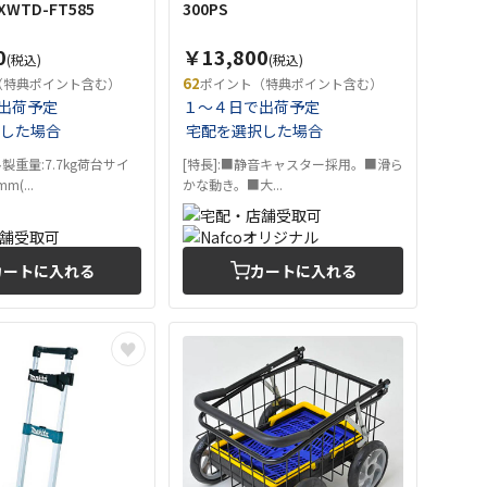
XWTD-FT585
300PS
0
￥13,800
(税込)
(税込)
62
（特典ポイント含む）
ポイント（特典ポイント含む）
出荷予定
１～４日で出荷予定
した場合
宅配を選択した場合
製重量:7.7kg荷台サイ
[特長]:■静音キャスター採用。■滑ら
m(...
かな動き。■大...
カートに入れる
カートに入れる