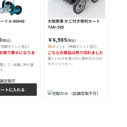
リ A-60648
大徳商事 かご付き便利カート
TAN-565
0
￥6,985
(税込)
(税込)
31
（特典ポイント含む）
ポイント（特典ポイント含む）
お取り寄せになりま
こちらの商品は売り切れました
重たいものを運ぶのに便利なカゴ付
きキャリーカー...
理して、快適に持ち運
...
カートに入れる