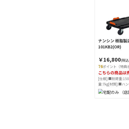
ナンシン 樹脂製運
101KB2(OR)
￥16,800
(税込
76
ポイント（特典
こちらの商品は
[仕様]:■耐荷重:15
量:7kg[材質]:■ハンド