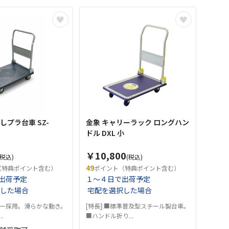
しプラ台車 SZ-
金象 キャリーラック ロングハン
ドル DXL 小
￥10,800
(税込)
(税込)
49
（特典ポイント含む）
ポイント（特典ポイント含む）
出荷予定
１～４日で出荷予定
した場合
宅配を選択した場合
ー採用。滑らかな動き。
[特長]:■標準普及型スチール製台車。
.
■ハンドル折り...