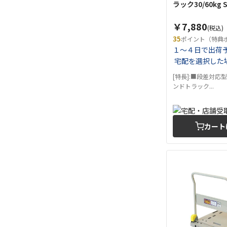
ラック30/60kg 
￥7,880
(税込)
35
ポイント（特典
１～４日で出荷
宅配を選択した
[特長]:■段差対応
ンドトラック...
カート