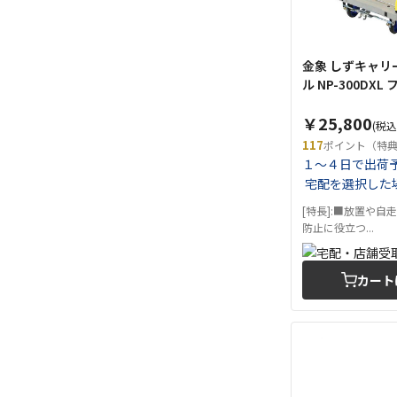
金象 しずキャリ
ル NP-300DXL
￥25,800
(税込
117
ポイント（特
１～４日で出荷
宅配を選択した
[特長]:■放置や自
防止に役立つ...
カート