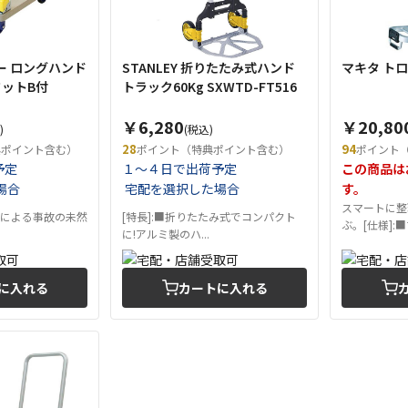
ー ロングハンド
STANLEY 折りたたみ式ハンド
マキタ トロー
 フットB付
トラック60Kg SXWTD-FT516
￥6,280
￥20,80
)
(税込)
28
94
典ポイント含む）
ポイント（特典ポイント含む）
ポイント
予定
１～４日で出荷予定
この商品は
場合
宅配を選択した場合
す。
スマートに整
走による事故の未然
[特長]:■折りたたみ式でコンパクト
ぶ。[仕様]:■マ
に!アルミ製のハ...
に入れる
カートに入れる