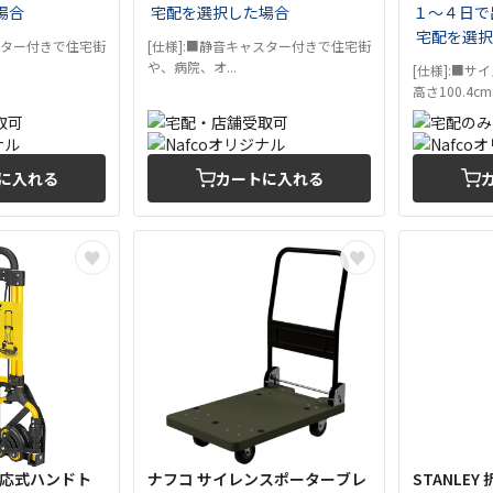
場合
宅配を選択した場合
１～４日で
宅配を選択
スター付きで住宅街
[仕様]:■静音キャスター付きで住宅街
や、病院、オ...
[仕様]:■サイズ
高さ100.4cm
に入れる
カートに入れる
差対応式ハンドト
ナフコ サイレンスポーターブレ
STANLE