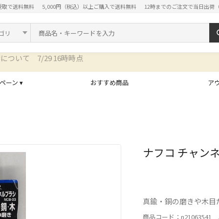
受取で送料無料
5,000円（税込）以上ご購入で送料無料
12時までのご注文で当日出荷
ド
ペーン ▾
おすすめ商品
ア
ナフコ チャンネ
真鍮・銅の磨きや木目
商品コード：n21063541 J