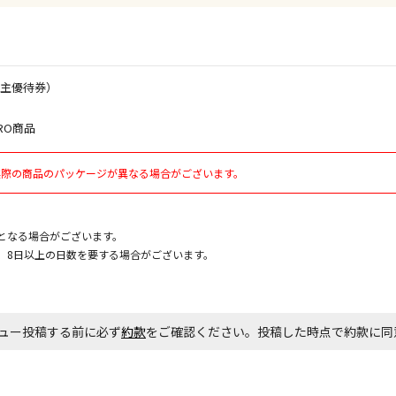
お見積商品で
株主優待券）
RO商品
エアコンの取
ます。
実際の商品のパッケージが異なる場合がございます。
商品購入個数
となる場合がございます。
、8日以上の日数を要する場合がございます。
ュー投稿する前に必ず
約款
をご確認ください。投稿した時点で約款に