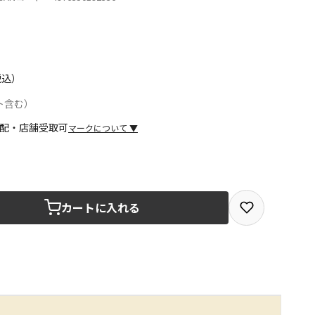
税込）
ト含む）
マークについて
▼
取を選択できる商品です
カートに入れる
取できる商品です（宅配便でのお届けができません）
商品は、全て同じ店舗での受取となります
みで受取ができる商品です（宅配便でのお届けができませ
商品は、全て同じ店舗での受取となります