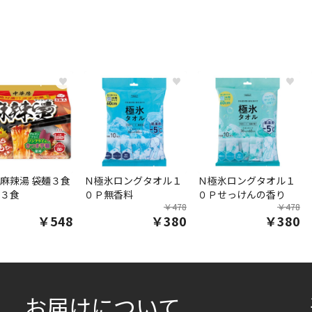
♥
♥
♥
麻辣湯 袋麺３食
Ｎ極氷ロングタオル１
Ｎ極氷ロングタオル１
３食
０Ｐ無香料
０Ｐせっけんの香り
￥478
￥478
￥548
￥380
￥380
お届けについて