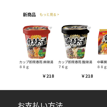
新商品
もっと見る >
♥
♥
カップ即席春雨 麻辣湯
カップ即席春雨 酸辣湯
中華房
８８ｇ
７６ｇ
８８ｇ
￥218
￥218
お支払い方法