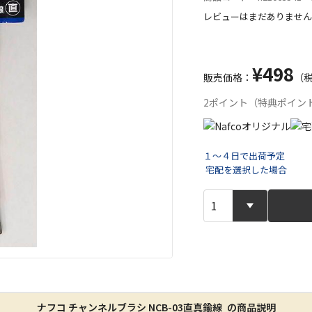
レビューはまだありません
¥498
販売価格：
（
2ポイント（特典ポイン
１～４日で出荷予定
宅配を選択した場合
宅配や店舗受
店舗のみで受
※同時購入の
特定の店舗の
ん）
ナフコ チャンネルブラシ NCB-03直真鍮線 の商品説明
※同時購入の