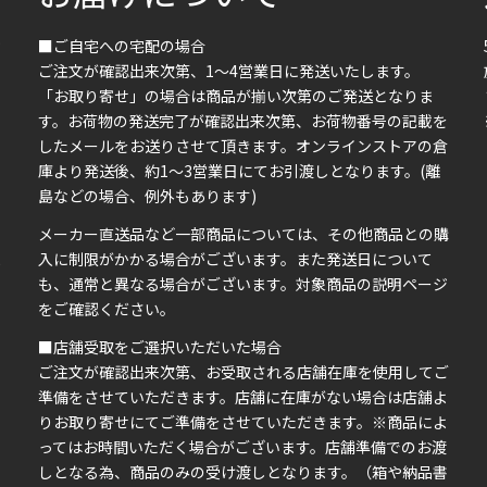
■ご自宅への宅配の場合
ご注文が確認出来次第、1～4営業日に発送いたします。
「お取り寄せ」の場合は商品が揃い次第のご発送となりま
す。お荷物の発送完了が確認出来次第、お荷物番号の記載を
したメールをお送りさせて頂きます。オンラインストアの倉
庫より発送後、約1～3営業日にてお引渡しとなります。(離
島などの場合、例外もあります)
イ
メーカー直送品など一部商品については、その他商品との購
ま
入に制限がかかる場合がございます。また発送日について
も、通常と異なる場合がございます。対象商品の説明ページ
い
をご確認ください。
■店舗受取をご選択いただいた場合
ご注文が確認出来次第、お受取される店舗在庫を使用してご
準備をさせていただきます。店舗に在庫がない場合は店舗よ
りお取り寄せにてご準備をさせていただきます。※商品によ
ってはお時間いただく場合がございます。店舗準備でのお渡
しとなる為、商品のみの受け渡しとなります。（箱や納品書