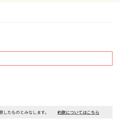
す。金額・施工日はお打ち合わせの上、決定となります。
付工事が必要な商品です。別途費用が発生する場合がござい
ごとに送料がかかる商品です
同意したものとみなします。
約款についてはこちら