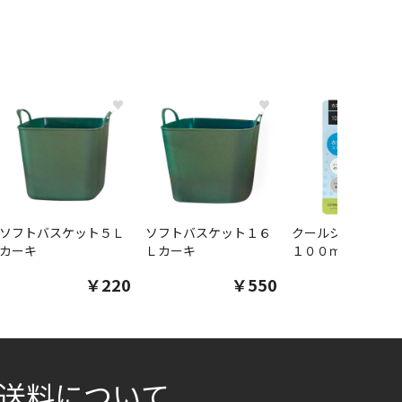
♥
♥
ソフトバスケット５Ｌ
ソフトバスケット１６
クールシャツスプ
カーキ
Ｌカーキ
１００ｍｌ
￥220
￥550
￥1
送料について