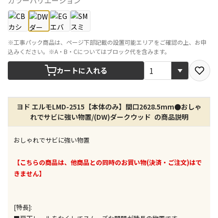
カラーバリエーション
宅配や店舗受取を選択できる商品です
店舗のみで受取できる商品です（宅配便でのお届けが
※工事パック商品は、ページ下部記載の設置可能エリアをご確認の上、お申
できません）
込みください。※A・B・Cについてはブロック代を含みます。
※同時購入の商品は、全て同じ店舗での受取となりま
す
カートに入れる
特定の店舗のみで受取ができる商品です（宅配便での
お届けができません）
※同時購入の商品は、全て同じ店舗での受取となりま
ヨド エルモLMD-2515【本体のみ】間口2628.5mm●おしゃ
す
れでサビに強い物置/(DW)ダークウッド の商品説明
委託業者によりお届けする商品です
※ほか商品との同時購入はできません。お手数です
おしゃれでサビに強い物置
が、ご購入手続きを分けてお買い求めください
※支払い方法の代金引換は選択できません。
【こちらの商品は、他商品との同時のお買い物(決済・ご注文)はで
※電話注文はできません。
きません】
宅配のみでお届けする商品です（店舗受取は選択でき
ません）
※「宅配・店舗受取」「宅配のみ」マークの商品のみ
[特長]:
同時購入が可能です