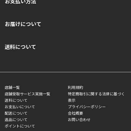
お支払い方法
※店舗受取を選択いただいた場合であっても弊社実店舗でお支払
お届けについて
いいただくことはできません。ご了承ください。
■クレジットカード
■ご自宅への宅配の場合
■コンビニ払い（前入金）
送料について
ご注文が確認出来次第、1～4営業日に発送いたします。「お取り
■代金引換(代引)※手数料がかかります
寄せ」の場合は商品が揃い次第のご発送となります。お荷物の発
■ポイント払い利用可
送完了が確認出来次第、お荷物番号の記載をしたメールをお送り
■領収書はお客様ご自身で発行となります。
5,000円（税込）以上お買い上げで送料無料キャンペーン実施中！
させて頂きます。オンラインストアの倉庫より発送後、約1～3営
■領収書に記載する金額については商品代・配送費からポイン
または、店舗受取なら送料無料！
業日にてお引渡しとなります。(離島などの場合、例外もあります)
ト・クーポンを差し引いた金額の領収書を発行しております。領
※一部、適用外、追加送料が必要な商品もございます。
収書には押印はしておりません。
メーカー直送品など一部商品については、その他商品との購入に
店舗一覧
利用規約
■商品によっては一部決済方法が使用できない場合がございま
制限がかかる場合がございます。また発送日についても、通常と
店舗受取サービス実施一覧
特定商取引に関する法律に基づく
す。
異なる場合がございます。対象商品の説明ページをご確認くださ
送料について
表示
い。
お支払いについて
プライバシーポリシー
配送について
会社概要
■店舗受取をご選択いただいた場合
返品について
お問い合わせ
ご注文が確認出来次第、お受取される店舗在庫を使用してご準備
ポイントについて
をさせていただきます。店舗に在庫がない場合は店舗よりお取り