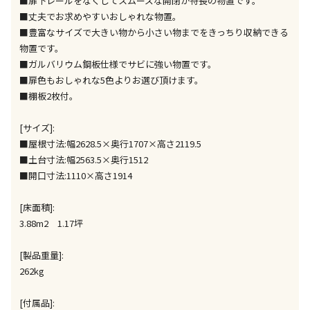
■扉下レールをなくしてスムーズな開閉が特長の物置です。
■丈夫でお求めやすいおしゃれな物置。
午前9時までのご注文確定した商品については、当日に
■豊富なサイズで大きい物から小さい物までをきっちり収納できる
出荷いたします。
物置です。
ただし、メーカーの営業日に基づき出荷手続きを行う
ため、通常よりお時間をいただく場合がございます。
■ガルバリウム鋼板仕様でサビに強い物置です。
また、日曜・祝日や年末年始などの長期休業期間中
■扉色もおしゃれな5色よりお選び頂けます。
は、休業明けからの出荷対応となります。
■棚板2枚付。
[サイズ]:
設置工事代金も含まれた商品です
■屋根寸法:幅2628.5×奥行1707×高さ2119.5
■土台寸法:幅2563.5×奥行1512
■開口寸法:1110×高さ1914
お見積商品です。金額・施工日はお打ち合わせの上、
決定となります。
[床面積]:
3.88m2 1.17坪
お見積商品です。金額・施工日はお打ち合わせの上、
[製品重量]:
決定となります。
262kg
[付属品]:
エアコンの取付工事が必要な商品です。別途費用が発