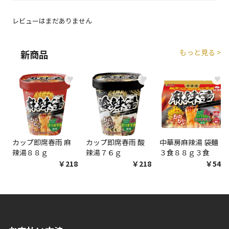
レビューはまだありません
もっと見る >
新商品
♥
♥
♥
カップ即席春雨 麻
カップ即席春雨 酸
中華房麻辣湯 袋麺
辣湯８８ｇ
辣湯７６ｇ
３食８８ｇ３食
￥218
￥218
￥548