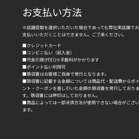
お支払い方法
※店舗受取を選択いただいた場合であっても弊社実店舗でお
支払いいただくことはできません。ご了承ください。
■クレジットカード
■コンビニ払い（前入金）
■代金引換(代引)※手数料がかかります
■ポイント払い利用可
■領収書はお客様ご自身で発行となります。
■領収書に記載する金額については商品代・配送費からポ
ント・クーポンを差し引いた金額の領収書を発行しており
す。領収書には押印はしておりません。
■商品によっては一部決済方法が使用できない場合がござ
ます。