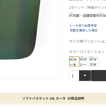
2ポイント（特典ポイン
１～４日で出荷予定
宅配を選択した場合
宅配や店舗受
サイズ等バリエーショ
カラーバリエーション
店舗のみで受
※同時購入の
特定の店舗の
ん）
※同時購入の
委託業者によ
※ほか商品と
けてお買い求
ソフトバスケット 16L カーキ の商品説明
※支払い方法