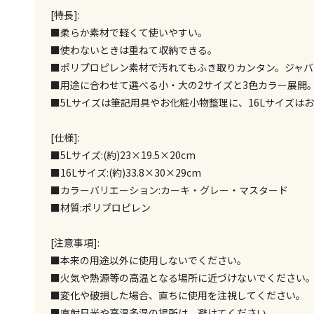
[特長]:
■柔らか素材で軽くて使いやすい。
■使わないときは重ねて収納できる。
■ポリプロピレン素材で汚れてもふき取りカンタン。ジャバ
■用途に合わせて選べる小・大の2サイズと3色カラー展開
■5Lサイズは筆記用具やお化粧小物整理に、16Lサイズ
[仕様]:
■5Lサイズ:(約)23×19.5×20cm
■16Lサイズ:(約)33.8×30×29cm
■カラーバリエーション:カーキ・グレー・マスタード
■材質:ポリプロピレン
[注意事項]:
■本来の用途以外に使用しないでください。
■火気や熱源等の高温となる場所に近づけないでください
■変化や破損した場合、直ちに使用を注視してください。
■直射日光や高温多湿の場所は、避けてください。