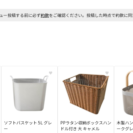
ュー投稿する前に必ず
約款
をご確認ください。投稿した時点で約款に
♥
♥
ソフトバスケット 5L グレ
PPラタン収納ボックスハン
木製ハン
ー
ドル付き 大 キャメル
ークグ