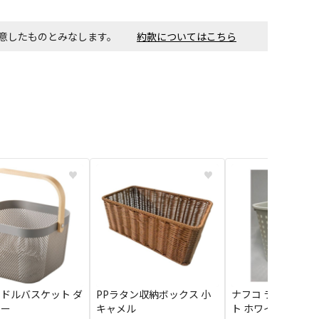
同意したものとみなします。
約款についてはこちら
♥
♥
ドルバスケット ダ
PPラタン収納ボックス 小
ナフコ ランドリー
レー
キャメル
ト ホワイト L