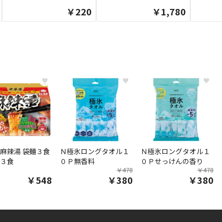
￥220
￥1,780
♥
♥
♥
麻辣湯 袋麺３食
Ｎ極氷ロングタオル１
Ｎ極氷ロングタオル１
３食
０Ｐ無香料
０Ｐせっけんの香り
￥478
￥478
￥548
￥380
￥380