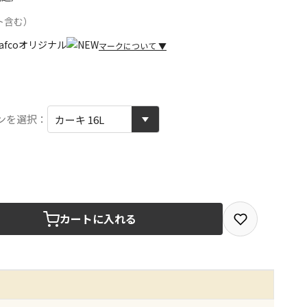
ト含む）
マークについて
▼
取を選択できる商品です
ンを選択：
取できる商品です（宅配便でのお届けができません）
商品は、全て同じ店舗での受取となります
みで受取ができる商品です（宅配便でのお届けができませ
カートに入れる
商品は、全て同じ店舗での受取となります
りお届けする商品です
の同時購入はできません。お手数ですが、ご購入手続きを分
めください
の代金引換は選択できません。