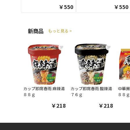
￥550
￥550
新商品
もっと見る >
♥
♥
カップ即席春雨 麻辣湯
カップ即席春雨 酸辣湯
中華房
８８ｇ
７６ｇ
８８ｇ
￥218
￥218