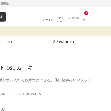
（在庫品）
0
マイ
お買い物
ログイン
カート
ページ
リスト
ウトレット
法人のお客様 ▾
 16L カーキ
ポンポン入れてお片付けできる、使い勝手のいいソフト
ANコード：2100209758905
税込）