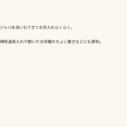
※電話注文は
宅配のみでお
※「宅配・店
午前9時まで
ジャバ水洗いもできてお手入れらくらく。
ただし、メー
。
間をいただく
はお掃除道具入れや脱いだお洋服のちょい置きなどにも便利。
また、日曜・
荷対応となり
設置工事代金
お見積商品で
。
お見積商品で