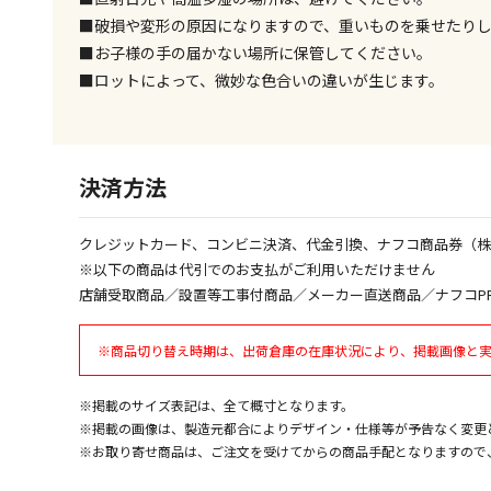
■破損や変形の原因になりますので、重いものを乗せたり
■お子様の手の届かない場所に保管してください。
■ロットによって、微妙な色合いの違いが生じます。
決済方法
クレジットカード、コンビニ決済、代金引換、ナフコ商品券（
※以下の商品は代引でのお支払がご利用いただけません
店舗受取商品／設置等工事付商品／メーカー直送商品／ナフコP
※商品切り替え時期は、出荷倉庫の在庫状況により、掲載画像と
※掲載のサイズ表記は、全て概寸となります。
※掲載の画像は、製造元都合によりデザイン・仕様等が予告なく変更
※お取り寄せ商品は、ご注文を受けてからの商品手配となりますので