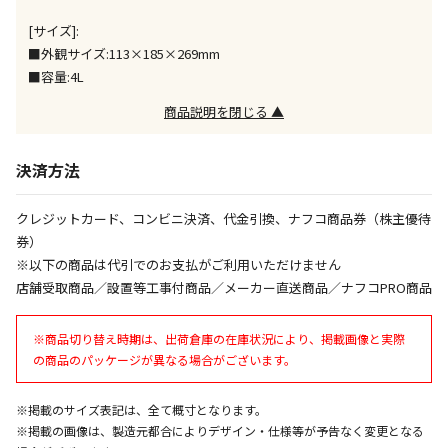
宅配のみでお届けする商品です（店舗受取は選択でき
ません）
[サイズ]:
※「宅配・店舗受取」「宅配のみ」マークの商品のみ
■外観サイズ:113×185×269mm
同時購入が可能です
■容量:4L
午前9時までのご注文確定した商品については、当日に
商品説明を閉じる ▲
出荷いたします。
ただし、メーカーの営業日に基づき出荷手続きを行う
ため、通常よりお時間をいただく場合がございます。
決済方法
また、日曜・祝日や年末年始などの長期休業期間中
は、休業明けからの出荷対応となります。
クレジットカード、コンビニ決済、代金引換、ナフコ商品券（株主優待
券）
設置工事代金も含まれた商品です
※以下の商品は代引でのお支払がご利用いただけません
店舗受取商品／設置等工事付商品／メーカー直送商品／ナフコPRO商品
お見積商品です。金額・施工日はお打ち合わせの上、
※商品切り替え時期は、出荷倉庫の在庫状況により、掲載画像と実際
決定となります。
の商品のパッケージが異なる場合がございます。
※掲載のサイズ表記は、全て概寸となります。
お見積商品です。金額・施工日はお打ち合わせの上、
※掲載の画像は、製造元都合によりデザイン・仕様等が予告なく変更となる
決定となります。