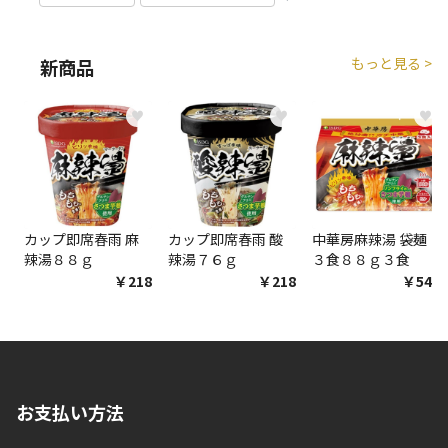
もっと見る >
新商品
♥
♥
♥
カップ即席春雨 麻
カップ即席春雨 酸
中華房麻辣湯 袋麺
辣湯８８ｇ
辣湯７６ｇ
３食８８ｇ３食
￥218
￥218
￥548
お支払い方法