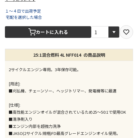
１～４日で出荷予定
宅配を選択した場合
宅配や店舗受取を選択できる商品です
カートに入れる
店舗のみで受取できる商品です（宅配便でのお届けが
できません）
25:1混合燃料 4L NFF014 の商品説明
※同時購入の商品は、全て同じ店舗での受取となりま
す
2サイクルエンジン専用。3年保存可能。
特定の店舗のみで受取ができる商品です（宅配便での
お届けができません）
[用途]:
※同時購入の商品は、全て同じ店舗での受取となりま
■刈払機、チェーンソー、ヘッジトリマー、発電機等に最適
す
委託業者によりお届けする商品です
[仕様]:
※ほか商品との同時購入はできません。お手数です
■高性能エンジンオイルが混合されているため25～50:1で使用OK
が、ご購入手続きを分けてお買い求めください
■清浄剤入り
※支払い方法の代金引換は選択できません。
■エンジン内部を超強力洗浄
※電話注文はできません。
■JASO(2サイクル規格)FD最高グレードエンジンオイル使用。