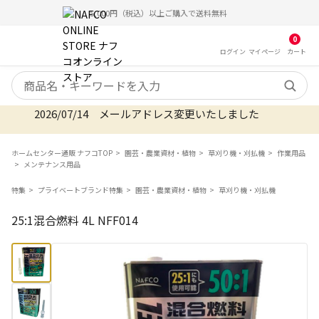
5,000円（税込）以上ご購入で送料無料
0
ログイン
マイ
ページ
カート
検索キーワード
2026/07/14 メールアドレス変更いたしました
ホームセンター通販 ナフコTOP
園芸・農業資材・植物
草刈り機・刈払機
作業用品
メンテナンス用品
特集
プライベートブランド特集
園芸・農業資材・植物
草刈り機・刈払機
25:1混合燃料 4L NFF014