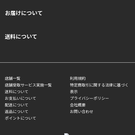
※店舗受取を選択いただいた場合であっても弊社実店舗でお支払
お届けについて
いいただくことはできません。ご了承ください。
■クレジットカード
■ご自宅への宅配の場合
■コンビニ払い（前入金）
送料について
ご注文が確認出来次第、1～4営業日に発送いたします。「お取り
■代金引換(代引)※手数料がかかります
寄せ」の場合は商品が揃い次第のご発送となります。お荷物の発
■ポイント払い利用可
送完了が確認出来次第、お荷物番号の記載をしたメールをお送り
■領収書はお客様ご自身で発行となります。
5,000円（税込）以上お買い上げで送料無料キャンペーン実施中！
させて頂きます。オンラインストアの倉庫より発送後、約1～3営
■領収書に記載する金額については商品代・配送費からポイン
または、店舗受取なら送料無料！
業日にてお引渡しとなります。(離島などの場合、例外もあります)
ト・クーポンを差し引いた金額の領収書を発行しております。領
※一部、適用外、追加送料が必要な商品もございます。
収書には押印はしておりません。
メーカー直送品など一部商品については、その他商品との購入に
店舗一覧
利用規約
■商品によっては一部決済方法が使用できない場合がございま
制限がかかる場合がございます。また発送日についても、通常と
店舗受取サービス実施一覧
特定商取引に関する法律に基づく
す。
異なる場合がございます。対象商品の説明ページをご確認くださ
送料について
表示
い。
お支払いについて
プライバシーポリシー
配送について
会社概要
■店舗受取をご選択いただいた場合
返品について
お問い合わせ
ご注文が確認出来次第、お受取される店舗在庫を使用してご準備
ポイントについて
をさせていただきます。店舗に在庫がない場合は店舗よりお取り
寄せにてご準備をさせていただきます。※商品によってはお時間
いただく場合がございます。店舗準備でのお渡しとなる為、商品