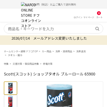
5,000円（税込）以上ご購入で送料無料
0
ログイン
マイ
ページ
カート
検索キーワード
2026/07/14 メールアドレス変更いたしました
ホームセンター通販 ナフコTOP
カー用品
洗車・清掃用品
洗車道具
タオル・雑巾
特集
災害対策・復旧用品特集
停電対策
Scott(スコット) ショップタオル ブルーロール 65900