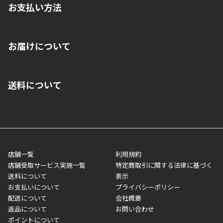
お支払い方法
※店舗受取を選択いただいた場合であっても弊社実店舗でお支払
お届けについて
いいただくことはできません。ご了承ください。
■クレジットカード
■ご自宅への宅配の場合
■コンビニ払い（前入金）
送料について
ご注文が確認出来次第、1～4営業日に発送いたします。「お取り
■代金引換(代引)※手数料がかかります
寄せ」の場合は商品が揃い次第のご発送となります。お荷物の発
■ポイント払い利用可
送完了が確認出来次第、お荷物番号の記載をしたメールをお送り
■領収書はお客様ご自身で発行となります。
5,000円（税込）以上お買い上げで送料無料キャンペーン実施中！
させて頂きます。オンラインストアの倉庫より発送後、約1～3営
■領収書に記載する金額については商品代・配送費からポイン
または、店舗受取なら送料無料！
業日にてお引渡しとなります。(離島などの場合、例外もあります)
ト・クーポンを差し引いた金額の領収書を発行しております。領
※一部、適用外、追加送料が必要な商品もございます。
収書には押印はしておりません。
メーカー直送品など一部商品については、その他商品との購入に
店舗一覧
利用規約
■商品によっては一部決済方法が使用できない場合がございま
制限がかかる場合がございます。また発送日についても、通常と
店舗受取サービス実施一覧
特定商取引に関する法律に基づく
す。
異なる場合がございます。対象商品の説明ページをご確認くださ
送料について
表示
い。
お支払いについて
プライバシーポリシー
配送について
会社概要
■店舗受取をご選択いただいた場合
返品について
お問い合わせ
ご注文が確認出来次第、お受取される店舗在庫を使用してご準備
ポイントについて