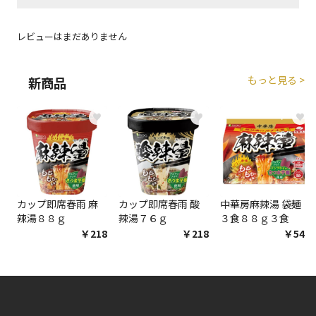
エアコンの取付工事が必要な商品です。別途費用が発
生する場合がございます。
レビューはまだありません
商品購入個数ごとに送料がかかる商品です
もっと見る >
新商品
♥
♥
♥
カップ即席春雨 麻
カップ即席春雨 酸
中華房麻辣湯 袋麺
辣湯８８ｇ
辣湯７６ｇ
３食８８ｇ３食
￥218
￥218
￥548