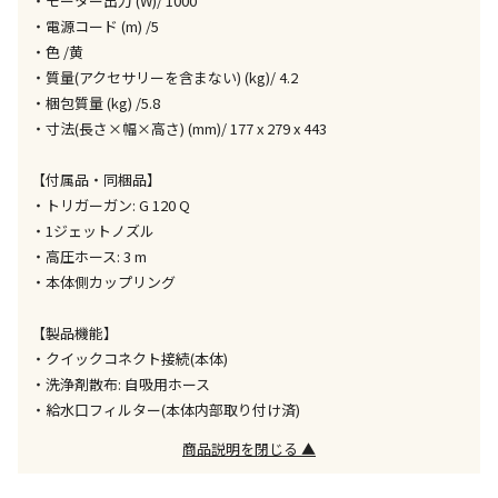
・モーター出力 (W)/ 1000
・電源コード (m) /5
・色 /黄
エアコンの取付工事が必要な商品です。別途費用が発
・質量(アクセサリーを含まない) (kg)/ 4.2
生する場合がございます。
・梱包質量 (kg) /5.8
・寸法(長さ×幅×高さ) (mm)/ 177 x 279 x 443
商品購入個数ごとに送料がかかる商品です
【付属品・同梱品】
・トリガーガン: G 120 Q
・1ジェットノズル
・高圧ホース: 3 m
・本体側カップリング
【製品機能】
・クイックコネクト接続(本体)
・洗浄剤散布: 自吸用ホース
・給水口フィルター(本体内部取り付け済)
商品説明を閉じる ▲