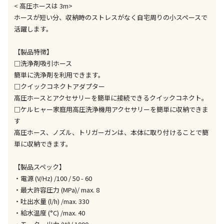
ません）
< 高圧ホースは 3m>
※「宅配・店舗受取」「宅配のみ」マークの商品のみ
ホースが短い分、収納時のストレスがなく自宅周りの小スペースで
同時購入が可能です
活躍します。
午前9時までのご注文確定した商品については、当日に
【製品特徴】
出荷いたします。
ただし、メーカーの営業日に基づき出荷手続きを行う
□洗浄剤吸引ホース
ため、通常よりお時間をいただく場合がございます。
簡単に洗浄剤を利用できます。
また、日曜・祝日や年末年始などの長期休業期間中
□クイックコネクトアダプター
は、休業明けからの出荷対応となります。
高圧ホースとアクセサリーを簡単に接続できるクイックコネクト。
□ケルヒャー家庭用高圧洗浄機用アクセサリーを簡単に収納できま
す
設置工事代金も含まれた商品です
高圧ホース、ノズル、トリガーガンは、本体に取り付けることで簡
単に収納できます。
お見積商品です。金額・施工日はお打ち合わせの上、
決定となります。
【製品スペック】
・電源 (V/Hz) /100 / 50 - 60
・最大許容圧力 (MPa)/ max. 8
・吐出水量 (l/h) /max. 330
お見積商品です。金額・施工日はお打ち合わせの上、
・給水温度 (°C) /max. 40
決定となります。