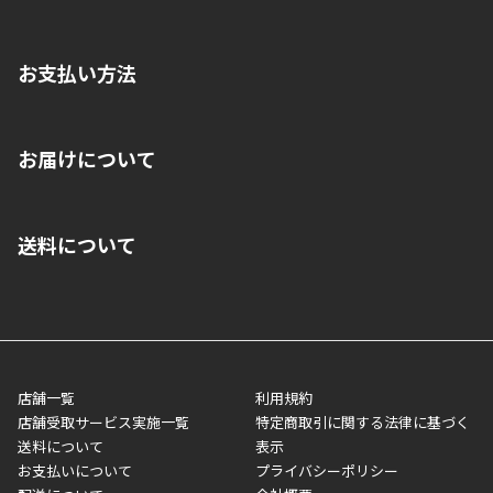
お支払い方法
※店舗受取を選択いただいた場合であっても弊社実店舗でお支払
お届けについて
いいただくことはできません。ご了承ください。
■クレジットカード
■ご自宅への宅配の場合
■コンビニ払い（前入金）
送料について
ご注文が確認出来次第、1～4営業日に発送いたします。「お取り
■代金引換(代引)※手数料がかかります
寄せ」の場合は商品が揃い次第のご発送となります。お荷物の発
■ポイント払い利用可
送完了が確認出来次第、お荷物番号の記載をしたメールをお送り
■領収書はお客様ご自身で発行となります。
5,000円（税込）以上お買い上げで送料無料キャンペーン実施中！
させて頂きます。オンラインストアの倉庫より発送後、約1～3営
■領収書に記載する金額については商品代・配送費からポイン
または、店舗受取なら送料無料！
業日にてお引渡しとなります。(離島などの場合、例外もあります)
ト・クーポンを差し引いた金額の領収書を発行しております。領
※一部、適用外、追加送料が必要な商品もございます。
収書には押印はしておりません。
メーカー直送品など一部商品については、その他商品との購入に
店舗一覧
利用規約
■商品によっては一部決済方法が使用できない場合がございま
制限がかかる場合がございます。また発送日についても、通常と
店舗受取サービス実施一覧
特定商取引に関する法律に基づく
す。
異なる場合がございます。対象商品の説明ページをご確認くださ
送料について
表示
い。
お支払いについて
プライバシーポリシー