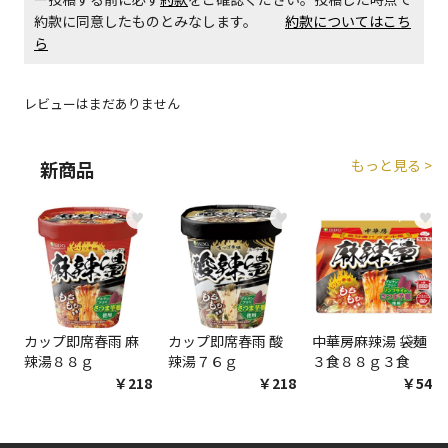
約款に同意したものとみなします。
約款についてはこち
ら
レビューはまだありません
もっと見る >
新商品
♥
♥
♥
カップ即席春雨 麻
カップ即席春雨 酸
中華房麻辣湯 袋麺
辣湯８８ｇ
辣湯７６ｇ
３食８８ｇ３食
￥218
￥218
￥548