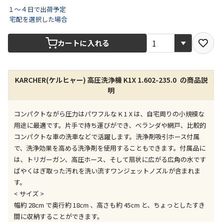
１～４日で出荷予定
宅配を選択した場合
宅配や店舗受取を選択できる商品です
カートに入れる
店舗のみで受取できる商品です（宅配便でのお届けが
できません）
KARCHER(ケルヒャー) 高圧洗浄機 K1X 1.602-235.0 の商品説
※同時購入の商品は、全て同じ店舗での受取となりま
明
す
特定の店舗のみで受取ができる商品です（宅配便での
コンパクトながら圧力はパワフルな K 1 X は、自宅周りの小規模な
お届けができません）
用途に最適です。片手で持ち運びができ、ベランダや網戸、比較的
※同時購入の商品は、全て同じ店舗での受取となりま
コンパクトな車の洗車などで活躍します。洗浄剤吸引ホース付属
す
で、洗浄効果を高める洗浄剤を使用することもできます。付属品に
委託業者によりお届けする商品です
は、トリガーガン、高圧ホース、そして扇状に広がる広角の水です
※ほか商品との同時購入はできません。お手数です
ばやくはぎ取った汚れを洗い流すワンジェットノズルが含まれま
が、ご購入手続きを分けてお買い求めください
す。
※支払い方法の代金引換は選択できません。
< サイズ >
※電話注文はできません。
幅約 28cm で奥行約 18cm 、高さも約 45cm と、ちょっとしたすき
間に収納することができます。
宅配のみでお届けする商品です（店舗受取は選択でき