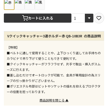
店舗のみで受取できる商品です（宅配便でのお届けが
できません）
カートに入れる
※同時購入の商品は、全て同じ店舗での受取となりま
す
特定の店舗のみで受取ができる商品です（宅配便での
Vクイックキャッチャー3連ホルダー赤 QB-10B3R の商品説明
お届けができません）
※同時購入の商品は、全て同じ店舗での受取となりま
【特徴】
す
■ベルトに通して使用することや、上下ひっくり返してお手持ちの
委託業者によりお届けする商品です
カラビナで吊り下げて使うこともできて便利です。
※ほか商品との同時購入はできません。お手数です
■クイックキャッチャーがフラフラせず、片手で取出・挿入がスム
が、ご購入手続きを分けてお買い求めください
ーズに行えます。
※支払い方法の代金引換は選択できません。
■差し込むだけでオートロックが可能で、金具が専用設計の為スリ
※電話注文はできません。
ーブの引っ掛かりがございません。
宅配のみでお届けする商品です（店舗受取は選択でき
■ポリエステル布部はビットやソケットの揺れを抑えるプロテクタ
ません）
ーの役割を担っております。
※「宅配・店舗受取」「宅配のみ」マークの商品のみ
商品説明を閉じる ▲
同時購入が可能です