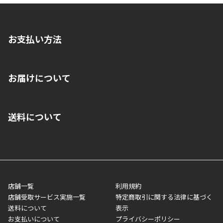
お支払い方法
※店舗受取を選択いただいた場合であっても弊社実店舗でお支払
お届けについて
いいただくことはできません。ご了承ください。
■クレジットカード
■ご自宅への宅配の場合
■コンビニ払い（前入金）
送料について
ご注文が確認出来次第、1～4営業日に発送いたします。「お取り
■代金引換(代引)※手数料がかかります
寄せ」の場合は商品が揃い次第のご発送となります。お荷物の発
■ポイント払い利用可
送完了が確認出来次第、お荷物番号の記載をしたメールをお送り
■領収書はお客様ご自身で発行となります。
5,000円（税込）以上お買い上げで送料無料キャンペーン実施中！
させて頂きます。オンラインストアの倉庫より発送後、約1～3営
■領収書に記載する金額については商品代・配送費からポイン
または、店舗受取なら送料無料！
業日にてお引渡しとなります。(離島などの場合、例外もあります)
ト・クーポンを差し引いた金額の領収書を発行しております。領
※一部、適用外、追加送料が必要な商品もございます。
収書には押印はしておりません。
メーカー直送品など一部商品については、その他商品との購入に
店舗一覧
利用規約
■商品によっては一部決済方法が使用できない場合がございま
制限がかかる場合がございます。また発送日についても、通常と
店舗受取サービス実施一覧
特定商取引に関する法律に基づく
す。
異なる場合がございます。対象商品の説明ページをご確認くださ
送料について
表示
い。
お支払いについて
プライバシーポリシー