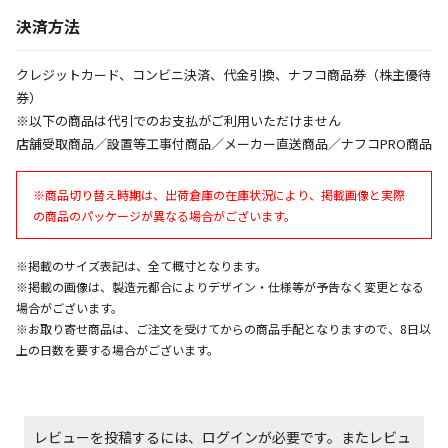
午前9時までのご注文確定した商品については、当日に
決済方法
出荷いたします。
ただし、メーカーの営業日に基づき出荷手続きを行う
ため、通常よりお時間をいただく場合がございます。
クレジットカード、コンビニ決済、代金引換、ナフコ商品券（株主優待
また、日曜・祝日や年末年始などの長期休業期間中
券）
は、休業明けからの出荷対応となります。
※以下の商品は代引でのお支払がご利用いただけません
店舗受取商品／設置等工事付商品／メーカー直送商品／ナフコPRO商品
設置工事代金も含まれた商品です
※商品切り替え時期は、出荷倉庫の在庫状況により、掲載画像と実際
の商品のパッケージが異なる場合がございます。
お見積商品です。金額・施工日はお打ち合わせの上、
決定となります。
※掲載のサイズ表記は、全て概寸となります。
※掲載の画像は、製造元都合によりデザイン・仕様等が予告なく変更となる
場合がございます。
お見積商品です。金額・施工日はお打ち合わせの上、
※お取り寄せ商品は、ご注文を受けてからの商品手配となりますので、8日以
決定となります。
上の日数を要する場合がございます。
エアコンの取付工事が必要な商品です。別途費用が発
レビューを投稿するには、ログインが必要です。またレビュ
生する場合がございます。