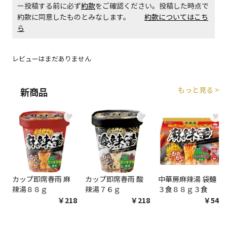
ー投稿する前に必ず
約款
をご確認ください。投稿した時点で
約款に同意したものとみなします。
約款についてはこち
商品購入個数ごとに送料がかかる商品です
ら
レビューはまだありません
もっと見る >
新商品
♥
♥
♥
カップ即席春雨 麻
カップ即席春雨 酸
中華房麻辣湯 袋麺
辣湯８８ｇ
辣湯７６ｇ
３食８８ｇ３食
￥218
￥218
￥548