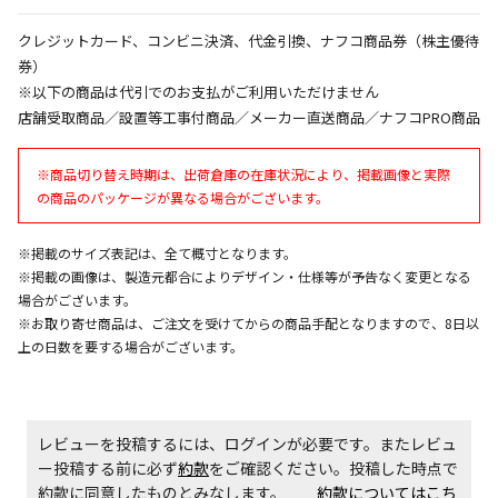
エアコンの取付工事が必要な商品です。別途費用が発
生する場合がございます。
クレジットカード、コンビニ決済、代金引換、ナフコ商品券（株主優待
券）
※以下の商品は代引でのお支払がご利用いただけません
商品購入個数ごとに送料がかかる商品です
店舗受取商品／設置等工事付商品／メーカー直送商品／ナフコPRO商品
※商品切り替え時期は、出荷倉庫の在庫状況により、掲載画像と実際
の商品のパッケージが異なる場合がございます。
※掲載のサイズ表記は、全て概寸となります。
※掲載の画像は、製造元都合によりデザイン・仕様等が予告なく変更となる
場合がございます。
※お取り寄せ商品は、ご注文を受けてからの商品手配となりますので、8日以
上の日数を要する場合がございます。
レビューを投稿するには、ログインが必要です。またレビュ
ー投稿する前に必ず
約款
をご確認ください。投稿した時点で
約款に同意したものとみなします。
約款についてはこち