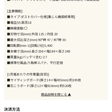
同時購入が可能です
午前9時までのご注文確定した商品については、当日に
[主要機能]:
出荷いたします。
■タイプ:ダストカバー仕様[集じん機接続専用]
ただし、メーカーの営業日に基づき出荷手続きを行う
■電圧(V):直流18
ため、通常よりお時間をいただく場合がございます。
■無線連動:〇
また、日曜・祝日や年末年始などの長期休業期間中
■刃物寸法(mm):外径 125 / 内径 20
は、休業明けからの出荷対応となります。
■最大切込深さ(mm):90°時 47 / 45°時 30
■回転数(min-1)[回転/分]:5,400
設置工事代金も含まれた商品です
■本機寸法(mm):長さ256×幅184×高さ248
■質量(kg)バッテリ含む:2.7
■標準付属品:六角棒スパナ、平行定規
お見積商品です。金額・施工日はお打ち合わせの上、
決定となります。
[1充電あたりの作業量(目安)]:
■サイディングボード(厚さ14×幅455mm):約245枚
■石こうボード(厚さ12×幅910mm):約520枚
お見積商品です。金額・施工日はお打ち合わせの上、
商品説明を閉じる ▲
決定となります。
決済方法