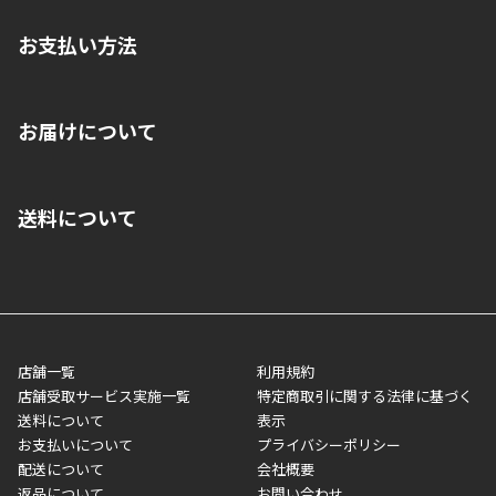
お支払い方法
※店舗受取を選択いただいた場合であっても弊社実店舗でお支払
お届けについて
いいただくことはできません。ご了承ください。
■クレジットカード
■ご自宅への宅配の場合
■コンビニ払い（前入金）
送料について
ご注文が確認出来次第、1～4営業日に発送いたします。「お取り
■代金引換(代引)※手数料がかかります
寄せ」の場合は商品が揃い次第のご発送となります。お荷物の発
■ポイント払い利用可
送完了が確認出来次第、お荷物番号の記載をしたメールをお送り
■領収書はお客様ご自身で発行となります。
5,000円（税込）以上お買い上げで送料無料キャンペーン実施中！
させて頂きます。オンラインストアの倉庫より発送後、約1～3営
■領収書に記載する金額については商品代・配送費からポイン
または、店舗受取なら送料無料！
業日にてお引渡しとなります。(離島などの場合、例外もあります)
ト・クーポンを差し引いた金額の領収書を発行しております。領
※一部、適用外、追加送料が必要な商品もございます。
収書には押印はしておりません。
メーカー直送品など一部商品については、その他商品との購入に
店舗一覧
利用規約
■商品によっては一部決済方法が使用できない場合がございま
制限がかかる場合がございます。また発送日についても、通常と
店舗受取サービス実施一覧
特定商取引に関する法律に基づく
す。
異なる場合がございます。対象商品の説明ページをご確認くださ
送料について
表示
い。
お支払いについて
プライバシーポリシー
配送について
会社概要
■店舗受取をご選択いただいた場合
返品について
お問い合わせ