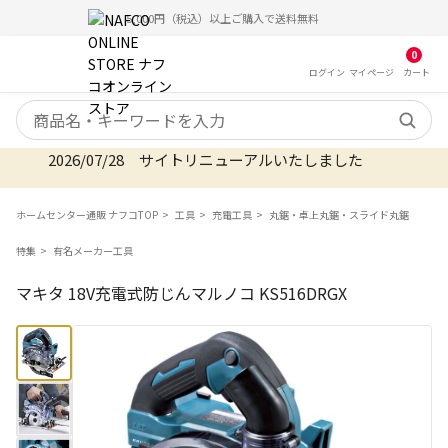
5,000円（税込）以上ご購入で送料無料
0
ログイン
マイ
ページ
カート
検索キーワード
2026/07/28 サイトリニューアルいたしました
ホームセンター通販 ナフコTOP
工具
充電工具
丸鋸・卓上丸鋸・スライド丸鋸
特集
有名メーカー工具
マキタ 18V充電式防じんマルノコ KS516DRGX