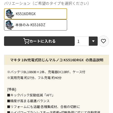
バリエーション（ご希望のタイプを選択ください）
宅配や店舗受取を選択できる商品です
KS516DRGX
店舗のみで受取できる商品です（宅配便でのお届けが
本体のみ KS516DZ
できません）
※同時購入の商品は、全て同じ店舗での受取となりま
す
カートに入れる
特定の店舗のみで受取ができる商品です（宅配便での
お届けができません）
※同時購入の商品は、全て同じ店舗での受取となりま
マキタ 18V充電式防じんマルノコ KS516DRGX の商品説明
す
委託業者によりお届けする商品です
※バッテリBL1860B×2本、充電器DC18RF、ケース付
※ほか商品との同時購入はできません。お手数です
※実用充電 約27分、フル充電 約40分
が、ご購入手続きを分けてお買い求めください
※支払い方法の代金引換は選択できません。
[特長]:
※電話注文はできません。
■キックバック反動低減「AFT」
宅配のみでお届けする商品です（店舗受取は選択でき
■精度が高まる最適バランス
ません）
■リフォームにも活躍:各種集成材、合板の切断に
※「宅配・店舗受取」「宅配のみ」マークの商品のみ
■ハイパワーブラシレスモータ搭載+切断負荷に応じて自動変速