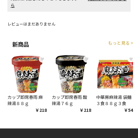
ら
レビューはまだありません
もっと見る >
新商品
♥
♥
♥
カップ即席春雨 麻
カップ即席春雨 酸
中華房麻辣湯 袋麺
辣湯８８ｇ
辣湯７６ｇ
３食８８ｇ３食
￥218
￥218
￥548