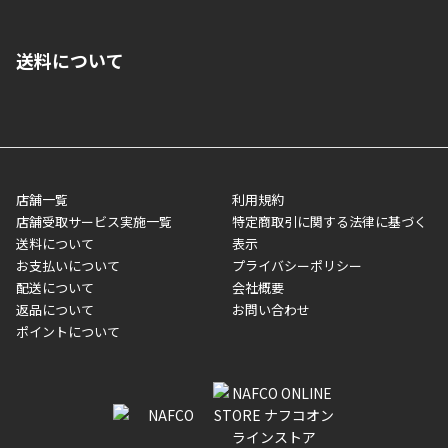
■クレジットカード
■ご自宅への宅配の場合
■コンビニ払い（前入金）
送料について
ご注文が確認出来次第、1～4営業日に発送いたします。「お取り
■代金引換(代引)※手数料がかかります
寄せ」の場合は商品が揃い次第のご発送となります。お荷物の発
■ポイント払い利用可
送完了が確認出来次第、お荷物番号の記載をしたメールをお送り
■領収書はお客様ご自身で発行となります。
5,000円（税込）以上お買い上げで送料無料キャンペーン実施中！
させて頂きます。オンラインストアの倉庫より発送後、約1～3営
■領収書に記載する金額については商品代・配送費からポイン
または、店舗受取なら送料無料！
業日にてお引渡しとなります。(離島などの場合、例外もあります)
ト・クーポンを差し引いた金額の領収書を発行しております。領
※一部、適用外、追加送料が必要な商品もございます。
収書には押印はしておりません。
メーカー直送品など一部商品については、その他商品との購入に
店舗一覧
利用規約
■商品によっては一部決済方法が使用できない場合がございま
制限がかかる場合がございます。また発送日についても、通常と
店舗受取サービス実施一覧
特定商取引に関する法律に基づく
す。
異なる場合がございます。対象商品の説明ページをご確認くださ
送料について
表示
い。
お支払いについて
プライバシーポリシー
配送について
会社概要
■店舗受取をご選択いただいた場合
返品について
お問い合わせ
ご注文が確認出来次第、お受取される店舗在庫を使用してご準備
ポイントについて
をさせていただきます。店舗に在庫がない場合は店舗よりお取り
寄せにてご準備をさせていただきます。※商品によってはお時間
いただく場合がございます。店舗準備でのお渡しとなる為、商品
のみの受け渡しとなります。（箱や納品書は付属しておりませ
ん）店舗で準備が出来次第、メールにてご連絡させていただきま