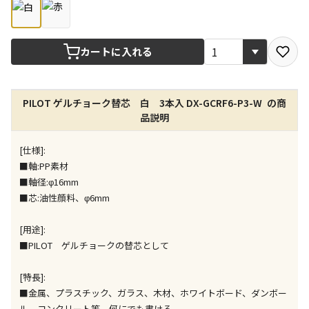
店舗のみで受取できる商品です（宅配便でのお届けが
できません）
カートに入れる
※同時購入の商品は、全て同じ店舗での受取となりま
す
特定の店舗のみで受取ができる商品です（宅配便での
PILOT ゲルチョーク替芯 白 3本入 DX-GCRF6-P3-W の商
お届けができません）
品説明
※同時購入の商品は、全て同じ店舗での受取となりま
す
[仕様]:
委託業者によりお届けする商品です
■軸:PP素材
※ほか商品との同時購入はできません。お手数です
■軸径:φ16mm
が、ご購入手続きを分けてお買い求めください
■芯:油性顔料、φ6mm
※支払い方法の代金引換は選択できません。
※電話注文はできません。
[用途]:
■PILOT ゲルチョークの替芯として
宅配のみでお届けする商品です（店舗受取は選択でき
ません）
※「宅配・店舗受取」「宅配のみ」マークの商品のみ
[特長]:
同時購入が可能です
■金属、プラスチック、ガラス、木材、ホワイトボード、ダンボー
ル、コンクリート等、何にでも書ける