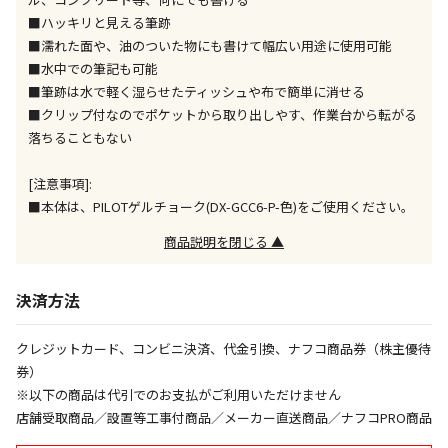
午前9時までのご注文確定した商品については、当日に
■ハッキリと見える筆跡
出荷いたします。
■濡れた面や、油のついた物にも書けて幅広い用途に使用可能
ただし、メーカーの営業日に基づき出荷手続きを行う
ため、通常よりお時間をいただく場合がございます。
■水中での筆記も可能
また、日曜・祝日や年末年始などの長期休業期間中
■筆跡は水で軽く湿らせたティッシュや布で簡単に消せる
は、休業明けからの出荷対応となります。
■クリップ付なのでポケットから取り出しやす、作業台から転がる
落ちることもない
設置工事代金も含まれた商品です
[注意事項]:
■本体は、PILOTゲルチョーク(DX-GCC6-P-色)をご使用ください。
お見積商品です。金額・施工日はお打ち合わせの上、
商品説明を閉じる ▲
決定となります。
決済方法
お見積商品です。金額・施工日はお打ち合わせの上、
決定となります。
クレジットカード、コンビニ決済、代金引換、ナフコ商品券（株主優待
券）
※以下の商品は代引でのお支払がご利用いただけません
店舗受取商品／設置等工事付商品／メーカー直送商品／ナフコPRO商品
エアコンの取付工事が必要な商品です。別途費用が発
生する場合がございます。