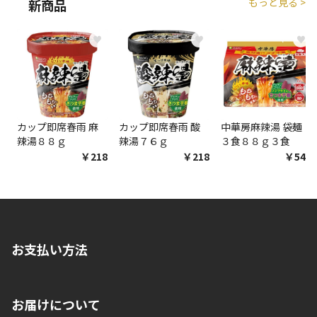
もっと見る >
新商品
♥
♥
♥
カップ即席春雨 麻
カップ即席春雨 酸
中華房麻辣湯 袋麺
辣湯８８ｇ
辣湯７６ｇ
３食８８ｇ３食
￥218
￥218
￥548
お支払い方法
※店舗受取を選択いただいた場合であっても弊社実店舗でお支払
お届けについて
いいただくことはできません。ご了承ください。