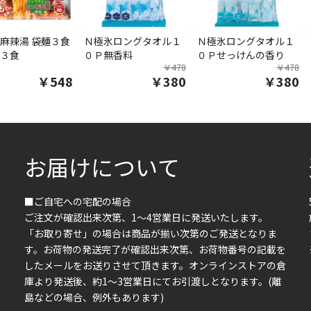
麻辣湯 袋麺３食
Ｎ極氷ロングタオル１
Ｎ極氷ロングタオル１
３食
０Ｐ無香料
０Ｐせっけんの香り
￥478
￥478
￥548
￥380
￥380
お届けについて
■ご自宅への宅配の場合
ご注文が確認出来次第、1～4営業日に発送いたします。
「お取り寄せ」の場合は商品が揃い次第のご発送となりま
す。お荷物の発送完了が確認出来次第、お荷物番号の記載を
したメールをお送りさせて頂きます。オンラインストアの倉
庫より発送後、約1～3営業日にてお引渡しとなります。(離
島などの場合、例外もあります)