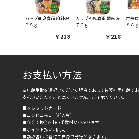
カップ即席春雨 麻辣湯
カップ即席春雨 酸辣湯
中華房
８８ｇ
７６ｇ
８８ｇ
￥218
￥218
お支払い方法
※店舗受取を選択いただいた場合であっても弊社実店舗でお
支払いいただくことはできません。ご了承ください。
■クレジットカード
■コンビニ払い（前入金）
■代金引換(代引)※手数料がかかります
■ポイント払い利用可
■領収書はお客様ご自身で発行となります。