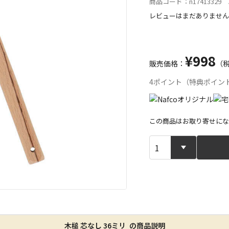
商品コード：n17413329 J
レビューはまだありません
¥998
販売価格：
（
4ポイント（特典ポイン
この商品はお取り寄せにな
宅配や店舗受
店舗のみで受
※同時購入の
特定の店舗の
木槌 芯なし 36ミリ の商品説明
ん）