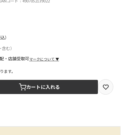
ANコード：4907052139022
税込）
ト含む）
マークについて
▼
ります。
取を選択できる商品です
カートに入れる
取できる商品です（宅配便でのお届けができません）
商品は、全て同じ店舗での受取となります
みで受取ができる商品です（宅配便でのお届けができませ