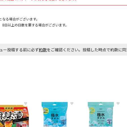
となる場合がございます。
お見積商品で
、8日以上の日数を要する場合がございます。
エアコンの取
ュー投稿する前に必ず
約款
をご確認ください。投稿した時点で約款に
ます。
商品購入個数
♥
♥
♥