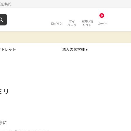
（在庫品）
0
マイ
お買い物
ログイン
カート
ページ
リスト
ウトレット
法人のお客様 ▾
ミリ
際に