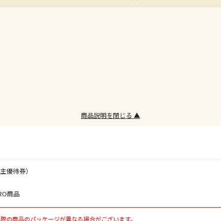
※同時購入の
委託業者によ
※ほか商品と
けてお買い求
※支払い方法
※電話注文は
宅配のみでお
※「宅配・店
午前9時まで
商品説明を閉じる ▲
ただし、メー
間をいただく
また、日曜・
荷対応となり
株主優待券）
設置工事代金
RO商品
お見積商品で
実際の商品のパッケージが異なる場合がございます。