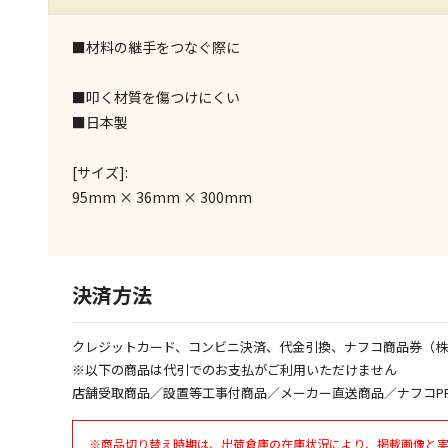
■材料の継手をつなぐ際に
■叩く材質を傷つけにくい
■日本製
[サイズ]:
95mm × 36mm × 300mm
決済方法
クレジットカード、コンビニ決済、代金引換、ナフコ商品券（
※以下の商品は代引でのお支払がご利用いただけません
店舗受取商品／設置等工事付商品／メーカー直送商品／ナフコP
※商品切り替え時期は、出荷倉庫の在庫状況により、掲載画像と