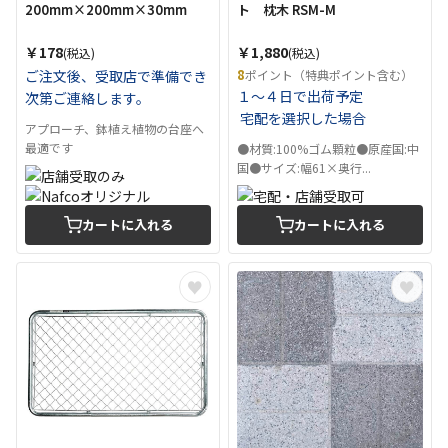
200mm×200mm×30mm
ト 枕木 RSM-M
￥178
￥1,880
(税込)
(税込)
8
ご注文後、受取店で準備でき
ポイント（特典ポイント含む）
１～４日で出荷予定
次第ご連絡します。
宅配を選択した場合
アプローチ、鉢植え植物の台座へ
最適です
●材質:100%ゴム顆粒●原産国:中
国●サイズ:幅61×奥行...
カートに入れる
カートに入れる