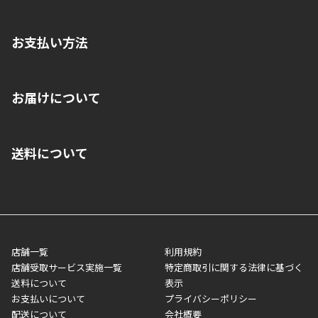
お支払い方法
※店舗受取を選択いただいた場合であっても弊社実店舗でお支払
お届けについて
いいただくことはできません。ご了承ください。
■クレジットカード
■ご自宅への宅配の場合
■コンビニ払い（前入金）
送料について
ご注文が確認出来次第、1～4営業日に発送いたします。「お取り
■代金引換(代引)※手数料がかかります
寄せ」の場合は商品が揃い次第のご発送となります。お荷物の発
■ポイント払い利用可
送完了が確認出来次第、お荷物番号の記載をしたメールをお送り
■領収書はお客様ご自身で発行となります。
5,000円（税込）以上お買い上げで送料無料キャンペーン実施中！
させて頂きます。オンラインストアの倉庫より発送後、約1～3営
■領収書に記載する金額については商品代・配送費からポイン
または、店舗受取なら送料無料！
業日にてお引渡しとなります。(離島などの場合、例外もあります)
ト・クーポンを差し引いた金額の領収書を発行しております。領
※一部、適用外、追加送料が必要な商品もございます。
収書には押印はしておりません。
メーカー直送品など一部商品については、その他商品との購入に
店舗一覧
利用規約
■商品によっては一部決済方法が使用できない場合がございま
制限がかかる場合がございます。また発送日についても、通常と
店舗受取サービス実施一覧
特定商取引に関する法律に基づく
す。
異なる場合がございます。対象商品の説明ページをご確認くださ
送料について
表示
い。
お支払いについて
プライバシーポリシー
配送について
会社概要