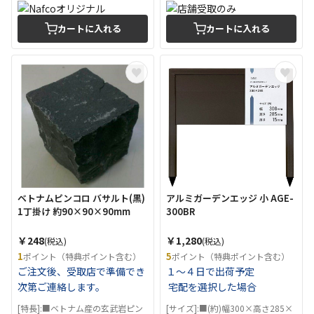
カートに入れる
カートに入れる
ベトナムピンコロ バサルト(黒)
アルミガーデンエッジ 小 AGE-
1丁掛け 約90×90×90mm
300BR
￥248
￥1,280
(税込)
(税込)
1
5
ポイント（特典ポイント含む）
ポイント（特典ポイント含む）
ご注文後、受取店で準備でき
１～４日で出荷予定
次第ご連絡します。
宅配を選択した場合
[特長]:■ベトナム産の玄武岩ピン
[サイズ]:■(約)幅300×高さ285×