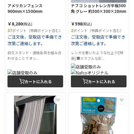
アメリカンフェンス
ナフコ ショットレンガ平板300
900mm×1500mm
角 グレー 約300×300×28mm
￥8,280
￥598
(税込)
(税込)
37
2
ポイント（特典ポイント含む）
ポイント（特典ポイント含む）
ご注文後、受取店で準備でき
ご注文後、受取店で準備でき
次第ご連絡します。
次第ご連絡します。
自立スタンド・連結金具を組み合
レンガを敷いたような仕上り![特
わせることでオシ...
長]:■カラフルな彩...
カートに入れる
カートに入れる