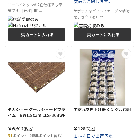
次第ご連絡します。
ゴールドとタンの2色仕様でも奇
麗です。[仕様]:■1...
サボテンなどドライガーデン植物
を引き立てるロッ...
カートに入れる
カートに入れる
タカショー クールシェードプラ
すだれ巻き上げ器 シングル巾用
イム BW1.8X3m CLS-30BWP
￥6,912
￥128
(税込)
(税込)
31
ポイント（特典ポイント含む）
１～４日で出荷予定