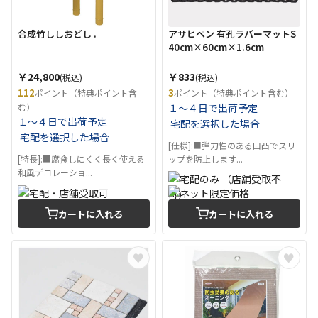
合成竹ししおどし .
アサヒペン 有孔ラバーマットS
40cm×60cm×1.6cm
￥24,800
￥833
(税込)
(税込)
112
3
ポイント（特典ポイント含
ポイント（特典ポイント含む）
む）
１～４日で出荷予定
１～４日で出荷予定
宅配を選択した場合
宅配を選択した場合
[仕様]:■弾力性のある凹凸でスリ
[特長]:■腐食しにくく長く使える
ップを防止します...
和風デコレーショ...
カートに入れる
カートに入れる