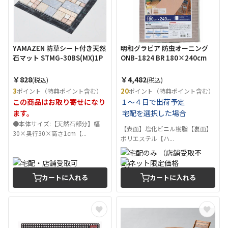
YAMAZEN 防草シート付き天然
明和グラビア 防虫オーニング
石マット STMG-30BS(MX)1P
ONB-1824 BR 180×240cm
￥828
￥4,482
(税込)
(税込)
3
20
ポイント（特典ポイント含む）
ポイント（特典ポイント含む）
この商品はお取り寄せになり
１～４日で出荷予定
ます。
宅配を選択した場合
●本体サイズ:【天然石部分】幅
【表面】塩化ビニル樹脂【裏面】
30×奥行30×高さ1cm【...
ポリエステル【ハ...
カートに入れる
カートに入れる