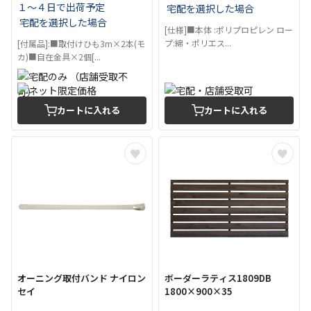
１～４日で出荷予定
宅配を選択した場合
宅配を選択した場合
[仕様]■本体 :ポリプロピレン ロー
プ:綿・ポリエス...
[付属品]:■取付けひも3m×2本(モ
カ)■自在金具×2個[...
カートに入れる
カートに入れる
オーニング取付バンド ナイロン
ボーダーラティス1809DB
セイ
1800×900×35