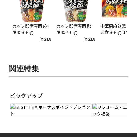
カップ即席春雨 麻
カップ即席春雨 酸
中華房麻辣湯 袋麺
辣湯８８ｇ
辣湯７６ｇ
３食８８ｇ３食
￥218
￥218
￥54
関連特集
ピックアップ