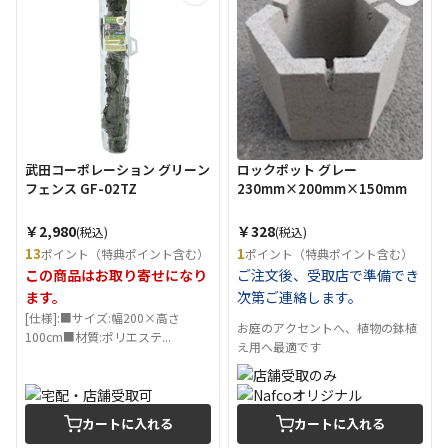
武田コーポレーション グリーン
ロックポット グレー
フェンス GF-02TZ
230mm×200mm×150mm
￥2,980
￥328
(税込)
(税込)
13
1
ポイント（特典ポイント含む）
ポイント（特典ポイント含む）
この商品はお取り寄せになり
ご注文後、受取店で準備でき
ます。
次第ご連絡します。
[仕様]:■サイズ:幅200×高さ
お庭のアクセントへ、植物の鉢植
100cm■材質:ポリエステ...
え用へ最適です
カートに入れる
カートに入れる