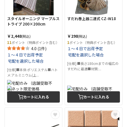
スタイルオーニング マーブルス
すだれ巻上器二連式 CZ-W18
トライプ 200×200cm
￥2,448
￥298
(税込)
(税込)
11
1
ポイント（特典ポイント含む）
ポイント（特典ポイント含む）
4.0 (1件)
１～４日で出荷予定
１～４日で出荷予定
宅配を選択した場合
宅配を選択した場合
[仕様]:■長さ180cmまでの幅広の
すだれに最適■材質:...
[仕様]■本体:ポリエステル■ハト
メ:アルミニウム(上...
カートに入れる
カートに入れる