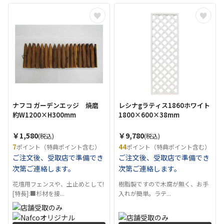
ナフコ ガーデンエッジ 焼磨
レシナgラティス1860ホワイト
約W1200×H300mm
1800×600×38mm
￥1,580
￥9,780
(税込)
(税込)
7
44
ポイント（特典ポイント含む）
ポイント（特典ポイント含む）
ご注文後、受取店で準備でき
ご注文後、受取店で準備でき
次第ご連絡します。
次第ご連絡します。
花壇用フェンスや、土止めとして!
樹脂製ですので木腐が無く、お手
[特長]:■杉材を接...
入れが簡単。ラテ...