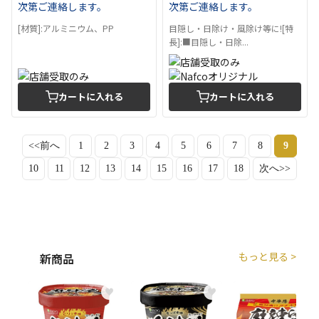
次第ご連絡します。
次第ご連絡します。
[材質]:アルミニウム、PP
目隠し・日除け・風除け等に![特
長]:■目隠し・日除...
カートに入れる
カートに入れる
<<前へ
1
2
3
4
5
6
7
8
9
10
11
12
13
14
15
16
17
18
次へ>>
もっと見る >
新商品
♥
♥
♥