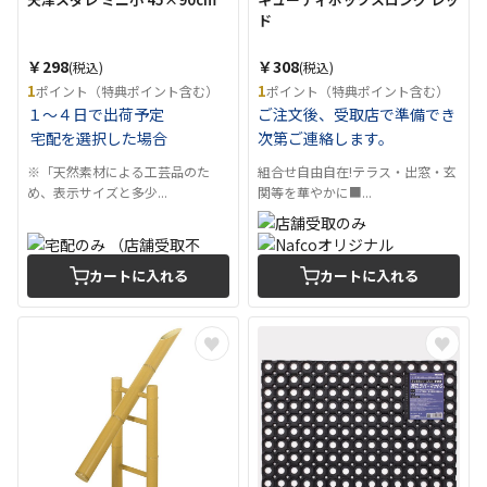
ド
￥298
￥308
(税込)
(税込)
1
1
ポイント（特典ポイント含む）
ポイント（特典ポイント含む）
１～４日で出荷予定
ご注文後、受取店で準備でき
宅配を選択した場合
次第ご連絡します。
※「天然素材による工芸品のた
組合せ自由自在!テラス・出窓・玄
め、表示サイズと多少...
関等を華やかに■...
カートに入れる
カートに入れる