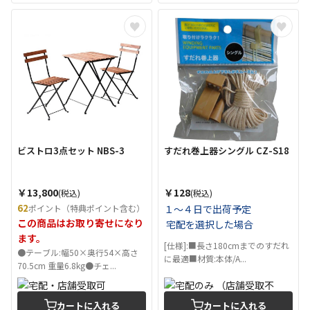
ビストロ3点セット NBS-3
すだれ巻上器シングル CZ-S18
￥13,800
￥128
(税込)
(税込)
62
ポイント（特典ポイント含む）
１～４日で出荷予定
この商品はお取り寄せになり
宅配を選択した場合
ます。
[仕様]:■長さ180cmまでのすだれ
●テーブル:幅50×奥行54×高さ
に最適■材質:本体/A...
70.5cm 重量6.8kg●チェ...
カートに入れる
カートに入れる