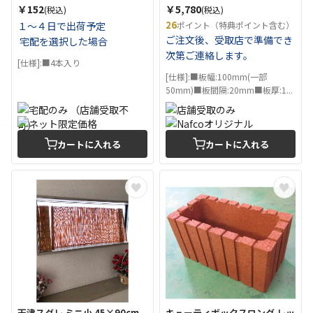
￥152
￥5,780
(税込)
(税込)
26
１～４日で出荷予定
ポイント（特典ポイント含む）
ご注文後、受取店で準備でき
宅配を選択した場合
次第ご連絡します。
[仕様]:■4本入り
[仕様]:■板幅:100mm(一部
50mm)■板間隔:20mm■板厚:1...
カートに入れる
カートに入れる
天津スダレ ミニ小 45×90cm
キューティボックスロング レッ