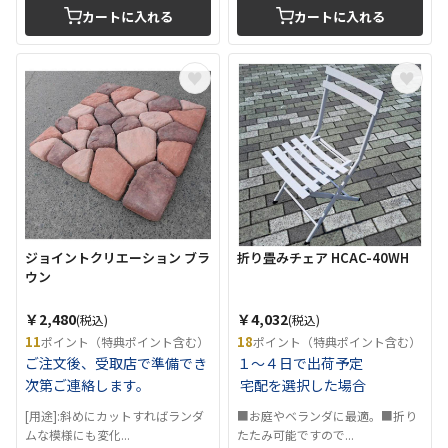
カートに入れる
カートに入れる
ジョイントクリエーション ブラ
折り畳みチェア HCAC-40WH
ウン
￥2,480
￥4,032
(税込)
(税込)
11
18
ポイント（特典ポイント含む）
ポイント（特典ポイント含む）
ご注文後、受取店で準備でき
１～４日で出荷予定
次第ご連絡します。
宅配を選択した場合
[用途]:斜めにカットすればランダ
■お庭やベランダに最適。■折り
ムな模様にも変化...
たたみ可能ですので...