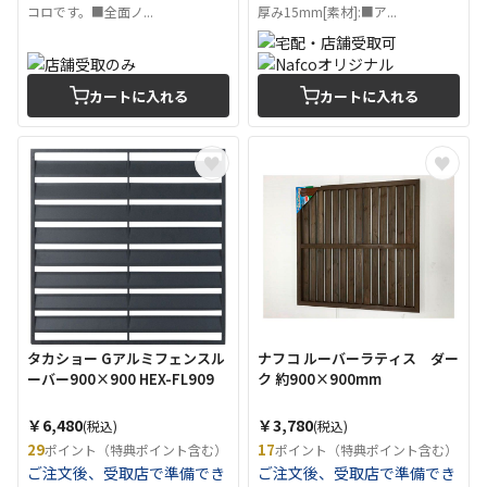
コロです。■全面ノ...
厚み15mm[素材]:■ア...
カートに入れる
カートに入れる
タカショー Gアルミフェンスル
ナフコ ルーバーラティス ダー
ーバー900×900 HEX-FL909
ク 約900×900mm
￥6,480
￥3,780
(税込)
(税込)
29
17
ポイント（特典ポイント含む）
ポイント（特典ポイント含む）
ご注文後、受取店で準備でき
ご注文後、受取店で準備でき