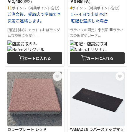
￥2,480
￥998
(税込)
(税込)
11
4
ポイント（特典ポイント含む）
ポイント（特典ポイント含む）
ご注文後、受取店で準備でき
１～４日で出荷予定
次第ご連絡します。
宅配を選択した場合
[用途]:斜めにカットすればランダ
ラティスの固定に![特長]:■ラティ
ムな模様にも変化...
スの固定やガーデ...
カートに入れる
カートに入れる
カラープレート レッド
YAMAZEN ラバーステップマッ