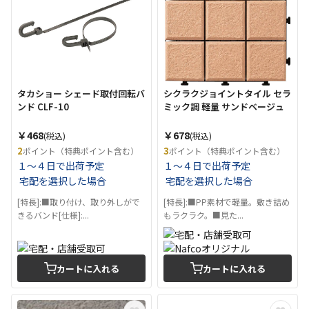
タカショー シェード取付回転バ
シクラクジョイントタイル セラ
ンド CLF-10
ミック調 軽量 サンドベージュ
￥468
￥678
(税込)
(税込)
2
3
ポイント（特典ポイント含む）
ポイント（特典ポイント含む）
１～４日で出荷予定
１～４日で出荷予定
宅配を選択した場合
宅配を選択した場合
[特長]:■取り付け、取り外しがで
[特長]:■PP素材で軽量。敷き詰め
きるバンド[仕様]:...
もラクラク。■見た...
カートに入れる
カートに入れる