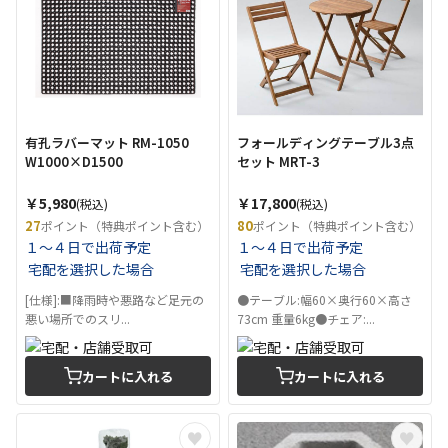
有孔ラバーマット RM-1050
フォールディングテーブル3点
W1000×D1500
セット MRT-3
￥5,980
￥17,800
(税込)
(税込)
27
80
ポイント（特典ポイント含む）
ポイント（特典ポイント含む）
１～４日で出荷予定
１～４日で出荷予定
宅配を選択した場合
宅配を選択した場合
[仕様]:■降雨時や悪路など足元の
●テーブル:幅60×奥行60×高さ
悪い場所でのスリ...
73cm 重量6kg●チェア:...
カートに入れる
カートに入れる