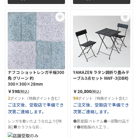
ナフコ ショットレンガ平板300
YAMAZEN ラタン調折り畳みテ
角 グリーン 約
ーブル3点セット NWF-3(DBR)
300×300×28mm
￥598
￥20,800
(税込)
(税込)
2
94
ポイント（特典ポイント含む）
ポイント（特典ポイント含む）
ご注文後、受取店で準備でき
ご注文後、受取店で準備でき
次第ご連絡します。
次第ご連絡します。
レンガを敷いたような仕上り![特
●原産国:ベトナム●一部取付品で
長]:■カラフルな彩...
す●樹脂製の人工ラ...