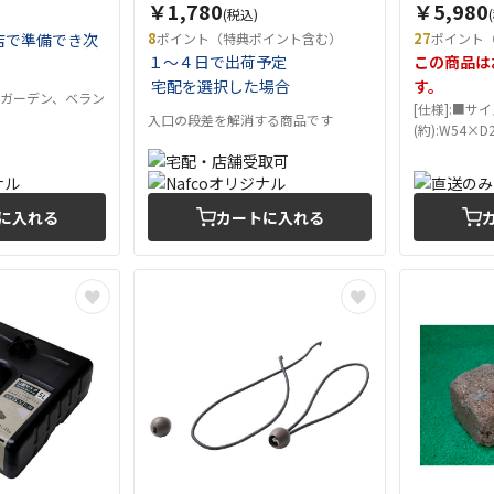
￥1,780
￥5,980
(税込)
8
27
店で準備でき次
ポイント（特典ポイント含む）
ポイント
１～４日で出荷予定
この商品は
。
宅配を選択した場合
す。
アガーデン、ベラン
[仕様]:■サ
入口の段差を解消する商品です
(約):W54×
(約):1.8...
に入れる
カートに入れる