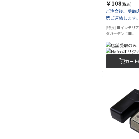
￥108
(税込)
ご注文後、受取
第ご連絡します
[特長]:■インテリ
ダガーデンに■...
カート