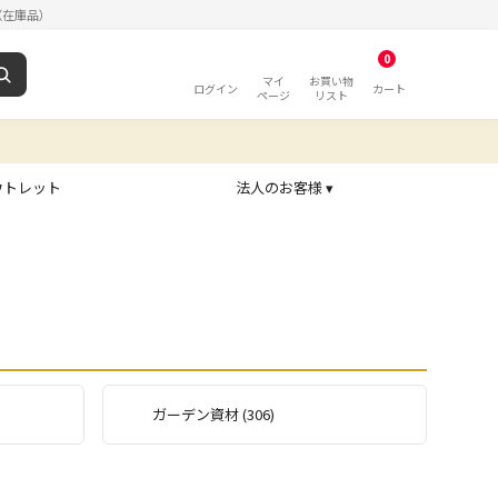
（在庫品）
0
マイ
お買い物
ログイン
カート
ページ
リスト
ウトレット
法人のお客様 ▾
ガーデン資材 (306)