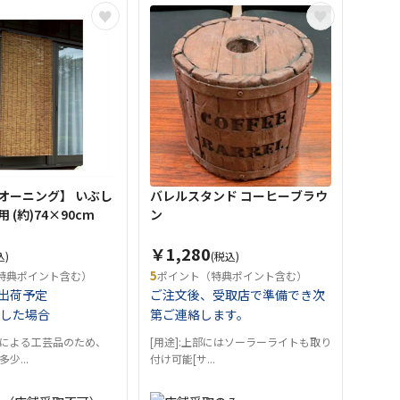
オーニング】 いぶし
バレルスタンド コーヒーブラウ
 (約)74×90cm
ン
￥1,280
込)
(税込)
5
特典ポイント含む）
ポイント（特典ポイント含む）
出荷予定
ご注文後、受取店で準備でき次
した場合
第ご連絡します。
による工芸品のため、
[用途]:上部にはソーラーライトも取り
少...
付け可能[サ...