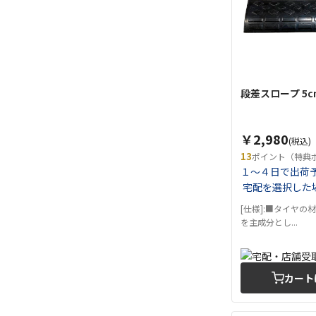
段差スロープ 5c
￥2,980
(税込)
13
ポイント（特典
１～４日で出荷
宅配を選択した
[仕様]:■タイヤの
を主成分とし...
カート