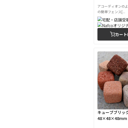
アコーディオンの
の簡単フェンス[...
カート
キューブブリック
48×48×48mm