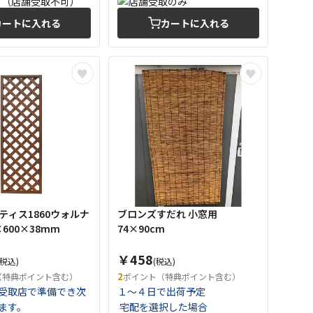
カートに入れる
カートに入れる
ティス1860ウォルナ
ブロンズすだれ 小窓用
×600×38mm
74×90cm
￥458
(税込)
(税込)
2
（特典ポイント含む）
ポイント（特典ポイント含む）
受取店で準備でき次
１～４日で出荷予定
ます。
宅配を選択した場合