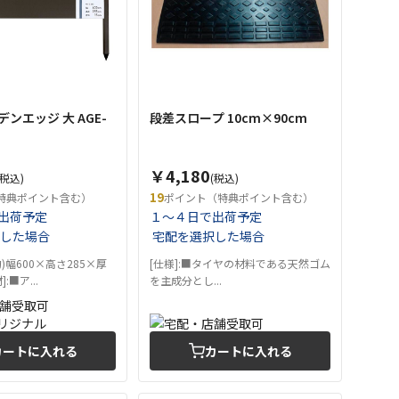
ンエッジ 大 AGE-
段差スロープ 10cm×90cm
￥4,180
(税込)
(税込)
19
特典ポイント含む）
ポイント（特典ポイント含む）
出荷予定
１～４日で出荷予定
した場合
宅配を選択した場合
約)幅600×高さ285×厚
[仕様]:■タイヤの材料である天然ゴム
:■ア...
を主成分とし...
カートに入れる
カートに入れる