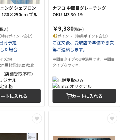
ーニング シェブロン
ナフコ 中間目グレーチング
5 180×250cm ブル
OKU-M3 30-19
￥9,380
(税込)
(税込)
42
（特典ポイント含む）
ポイント（特典ポイント含む）
出荷予定
ご注文後、受取店で準備でき次
した場合
第ご連絡します。
イズ:約
中間目タイプのU字溝用です。中間目
0cm■材質:(表面)塩化
タイプなので車...
カートに入れる
カートに入れる