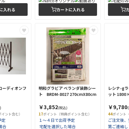
に入れる
カートに入れる
コーディオンフ
明和グラビア ベランダ装飾シー
レシナ-gラ
ト BRDM-8027 270cmX80cm
ット 1800
￥3,852
￥9,780
)
(税込)
17
44
ポイント含む）
ポイント（特典ポイント含む）
ポイント
予定
１～４日で出荷予定
ご注文後、
場合
宅配を選択した場合
第ご連絡し