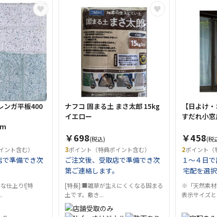
レンガ平板400
ナフコ 固まる土 まさ太郎 15kg
【日よけ・
イエロー
すだれ小窓用
mm
￥698
￥458
(税込)
(税
3
2
イント含む）
ポイント（特典ポイント含む）
ポイント（
店で準備でき次
ご注文後、受取店で準備でき次
１～４日で
。
第ご連絡します。
宅配を選択
な仕上り![特
[特長]:■雑草が生えにくくなる固まる
※「天然素材
.
土です。敷き...
表示サイズと多