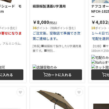
ドシェード モ
縞鋼板製溝蓋U字溝用
ナフコ オ
cm
NFCH-182
ー
￥8,080
￥4,032
(税込)
36
18
ポイント含む）
ポイント（特典ポイント含む）
ポイント
り寄せになりま
ご注文後、受取店で準備でき次
１～４日で
第ご連絡します。
宅配を選択
ン、アルミニウム、
[特長]:■縞鋼板で製作したU字溝用溝
【仕様】■サ
蓋です。■特別...
180cm×25
ビ...
に入れる
カートに入れる