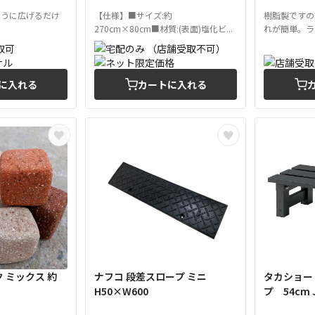
ように広げるだけ
【仕様】■サイズ:約
樹脂製ですの
270cm×80cm■材質:(表面)塩化ビ...
れが簡単。ラテ
に入れる
カートに入れる
 ミックス 約
ナフコ 段差スロープ ミニ
タカショー
H50×W600
プ 54cm J