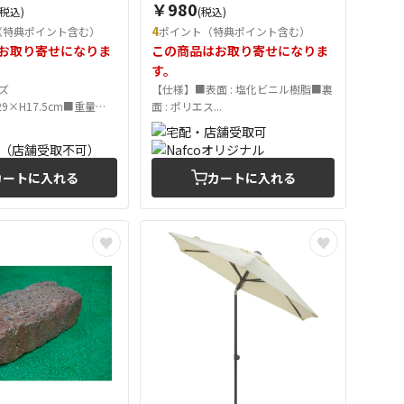
￥980
(税込)
(税込)
4
（特典ポイント含む）
ポイント（特典ポイント含む）
お取り寄せになりま
この商品はお取り寄せになりま
す。
イズ
【仕様】■表面 : 塩化ビニル樹脂■裏
D29×H17.5cm■重量
面 : ポリエス...
カートに入れる
カートに入れる