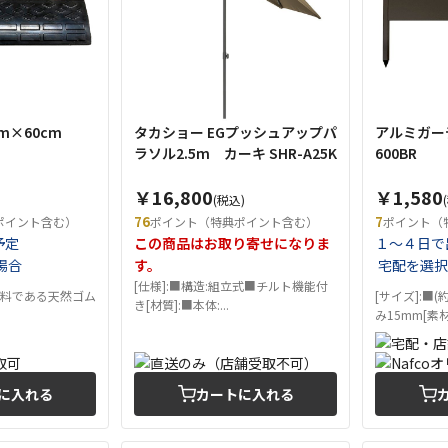
m×60cm
タカショー EGプッシュアップパ
アルミガーデ
ラソル2.5m カーキ SHR-A25K
600BR
￥16,800
￥1,580
(税込)
76
7
ポイント含む）
ポイント（特典ポイント含む）
ポイント（
予定
この商品はお取り寄せになりま
１～４日で
場合
す。
宅配を選択
[仕様]:■構造:組立式■チルト機能付
材料である天然ゴム
[サイズ]:■(
き[材質]:■本体:...
み15mm[素材]
に入れる
カートに入れる