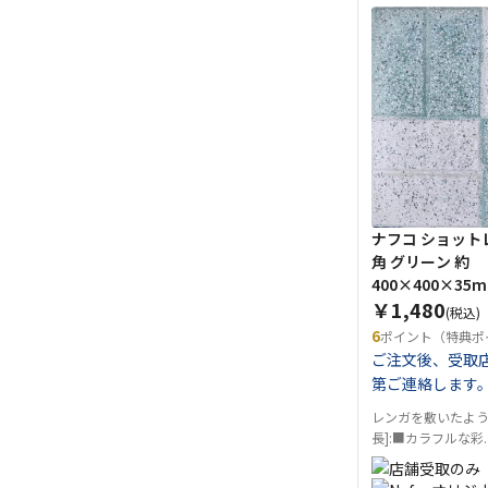
ナフコ ショット
角 グリーン 約
400×400×35
￥1,480
(税込)
6
ポイント（特典ポ
ご注文後、受取
第ご連絡します
レンガを敷いたよう
長]:■カラフルな彩..