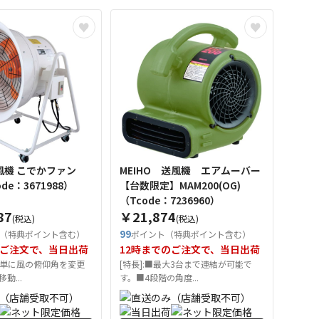
 送風機 こでかファン
MEIHO 送風機 エアムーバー
（Tcode：3671988）
【台数限定】MAM200(OG)
（Tcode：7236960）
87
￥21,874
(税込)
(税込)
99
（特典ポイント含む）
ポイント（特典ポイント含む）
のご注文で、当日出荷
12時までのご注文で、当日出荷
単に風の俯仰角を変更
[特長]:■最大3台まで連結が可能で
動...
す。■4段階の角度...