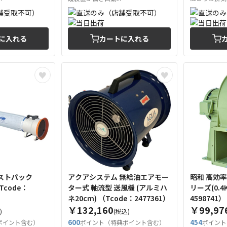
に入れる
カートに入れる
ストパック
アクアシステム 無給油エアモー
昭和 高効
ター式 軸流型 送風機 (アルミハ
リーズ(0.4KW) （T
ネ20cm) （Tcode：2477361）
4598741）
￥132,160
￥99,97
)
(税込)
600
454
ポイント含む）
ポイント（特典ポイント含む）
ポイント