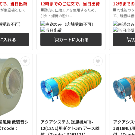
文で、当日出荷
12時までのご注文で、当日出荷
12時まで
機が集塵機として
■動力に圧縮エアを使用するため、
■同性能のタ
引火・爆発の恐れ...
て、騒音は低く
に入れる
カートに入れる
送風機 低騒音シ
アクアシステム 送風機AFR-
アクアシステ
12(12NL)用ダクト5m アース線
18(18NL
付 （Tcode：8291121）
付 （Tco