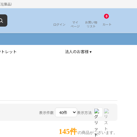
（在庫品）
0
マイ
お買い物
ログイン
カート
ページ
リスト
ウトレット
法人のお客様 ▾
表示件数
表示方法
145件
の商品がございます。