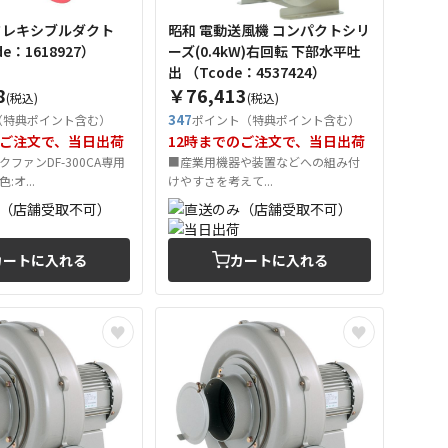
O フレキシブルダクト
昭和 電動送風機 コンパクトシリ
code：1618927）
ーズ(0.4kW)右回転 下部水平吐
出 （Tcode：4537424）
8
￥76,413
(税込)
(税込)
347
（特典ポイント含む）
ポイント（特典ポイント含む）
のご注文で、当日出荷
12時までのご注文で、当日出荷
ファンDF-300CA専用
■産業用機器や装置などへの組み付
オ...
けやすさを考えて...
カートに入れる
カートに入れる