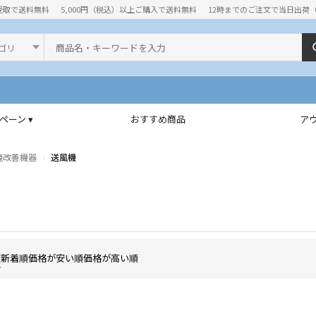
受取で送料無料
5,000円（税込）以上ご購入で送料無料
12時までのご注文で当日出荷
ド
ペーン ▾
おすすめ商品
ア
境改善機器
送風機
順
新着順
価格が安い順
価格が高い順