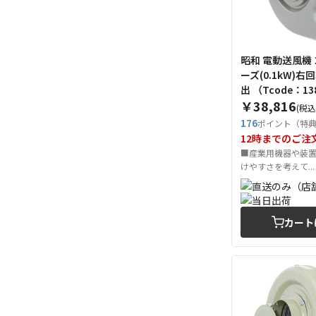
昭和 電動送風機
ーズ(0.1kW)
出 （Tcode：1
￥38,816
(税込
176
ポイント（特
12時までのご注
■産業用機器や装
けやすさを考えて...
カート