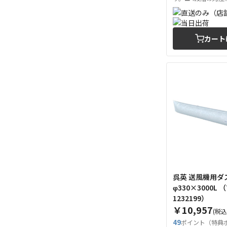
カート
呉英 送風機用ダ
φ330×3000L （Tcode：
1232199）
￥10,957
(税込
49
ポイント（特典