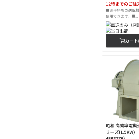
12時までのご注
■お手持ちの送風
使用できます。■...
カート
昭和 高効率電動
リーズ(1.5KW) （Tcode：
4598776）