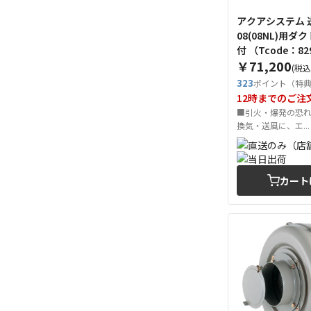
アクアシステム 送
08(08NL)用ダ
付 （Tcode：8
￥71,200
(税込
323
ポイント（特
12時までのご注
■引火・爆発の恐
換気・送風に、エ...
カート