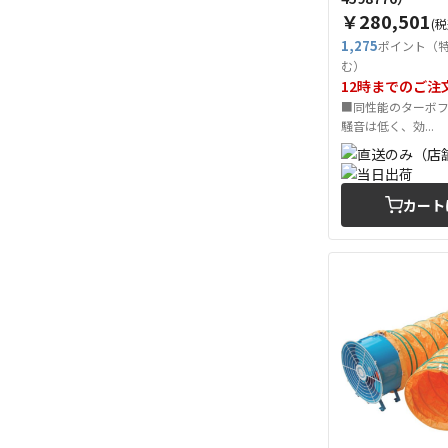
￥280,501
(税
1,275
ポイント（
む）
12時までのご注
■同性能のターボ
騒音は低く、効...
カート