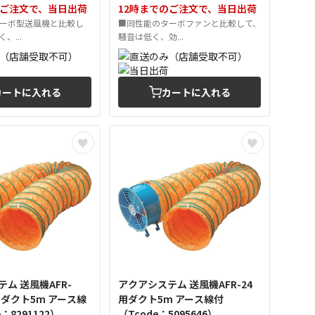
のご注文で、当日出荷
12時までのご注文で、当日出荷
ーボ型送風機と比較し
■同性能のターボファンと比較して、
、...
騒音は低く、効...
カートに入れる
カートに入れる
ム 送風機AFR-
アクアシステム 送風機AFR-24
)用ダクト5m アース線
用ダクト5m アース線付
de：8291122）
（Tcode：5095646）