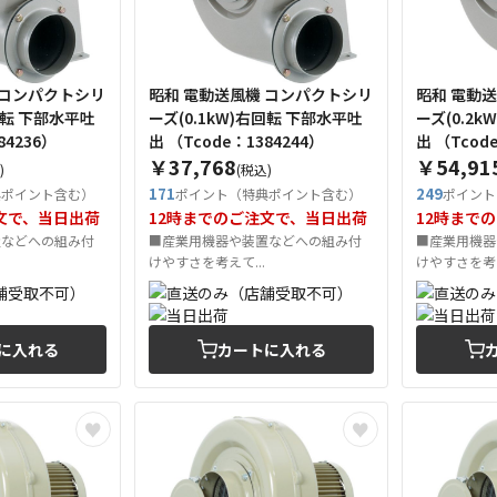
 コンパクトシリ
昭和 電動送風機 コンパクトシリ
昭和 電動
右回転 下部水平吐
ーズ(0.1kW)右回転 下部水平吐
ーズ(0.2
384236）
出 （Tcode：1384244）
出 （Tco
￥37,768
￥54,91
)
(税込)
171
249
典ポイント含む）
ポイント（特典ポイント含む）
ポイント
文で、当日出荷
12時までのご注文で、当日出荷
12時まで
置などへの組み付
■産業用機器や装置などへの組み付
■産業用機器
けやすさを考えて...
けやすさを考え
に入れる
カートに入れる