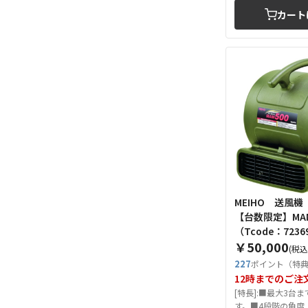
カート
MEIHO 送風
【台数限定】MAM5
（Tcode：7236
￥50,000
(税込
227
ポイント（特
12時までのご注
[特長]:■最大3台
す。■4段階の角度..