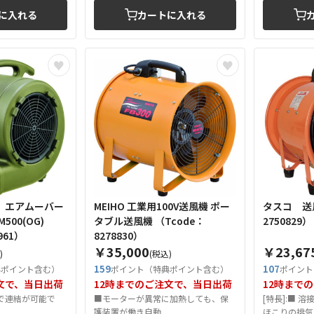
に入れる
カートに入れる
機 エアムーバー
MEIHO 工業用100V送風機 ポー
タスコ 送風機 （T
00(OG)
タブル送風機 （Tcode：
2750829）
961）
8278830）
￥35,000
￥23,67
)
(税込)
159
107
典ポイント含む）
ポイント（特典ポイント含む）
ポイント
文で、当日出荷
12時までのご注文で、当日出荷
12時まで
まで連結が可能で
■モーターが異常に加熱しても、保
[特長]:■ 
.
護装置が働き自動...
ほこりの排気な