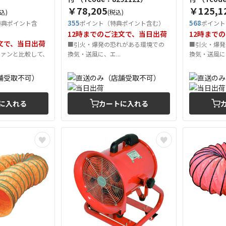
￥78,205
￥125,1
込)
(税込)
355
568
特典ポイント含
ポイント（特典ポイント含む）
ポイント
12時までのご注文で、当日出荷
12時まで
文で、当日出荷
■引火・爆発の恐れがある環境での
■引火・爆発
ファンと比較して、
換気・送風に、エ...
換気・送風に、
に入れる
カートに入れる