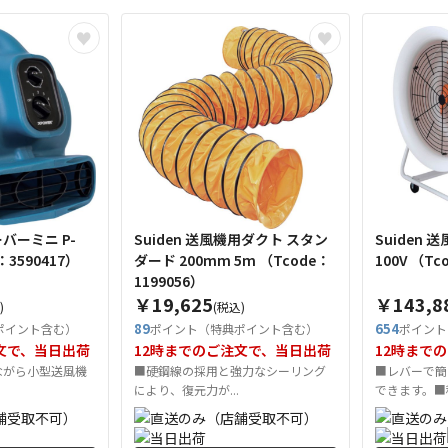
バーミニ P-
Suiden 送風機用ダクト スタン
Suiden
ode：3590417）
ダード 200mm 5m （Tcode：
100V 
1199056）
￥19,625
￥143,8
)
(税込)
89
654
ポイント含む）
ポイント（特典ポイント含む）
ポイント
文で、当日出荷
12時までのご注文で、当日出荷
12時まで
)ながら小型送風機
■硬鋼線の採用と強力なシーリング
■レバーで簡
により、復元力が...
できます。■移