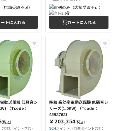
カートに入れる
カートに入れる
率電動送風機 低騒音シ
昭和 高効率電動送風機 低騒音シ
code：
リーズ(1.0KW) （Tcode：
4598768）
6
￥203,354
(税込)
(税込)
924
（特典ポイント含む）
ポイント（特典ポイント含む）