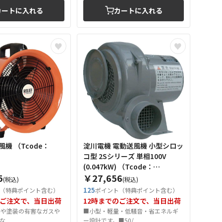
カートに入れる
カートに入れる
code：
淀川電機 電動送風機 小型シロッ
コ型 2Sシリーズ 単相100V
(0.047kW) （Tcode：
5
￥27,656
1097466）
(税込)
(税込)
125
（特典ポイント含む）
ポイント（特典ポイント含む）
のご注文で、当日出荷
12時までのご注文で、当日出荷
溶接や塗装の有害なガスや
■小型・軽量・低騒音・省エネルギ
...
ー設計です。■50/...