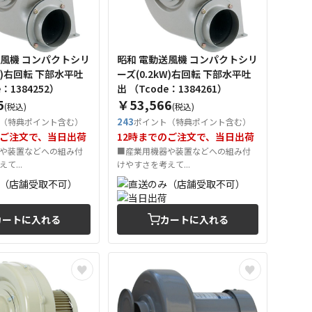
送風機 コンパクトシリ
昭和 電動送風機 コンパクトシリ
kW)右回転 下部水平吐
ーズ(0.2kW)右回転 下部水平吐
de：1384252）
出 （Tcode：1384261）
5
￥53,566
(税込)
(税込)
243
（特典ポイント含む）
ポイント（特典ポイント含む）
のご注文で、当日出荷
12時までのご注文で、当日出荷
や装置などへの組み付
■産業用機器や装置などへの組み付
て...
けやすさを考えて...
カートに入れる
カートに入れる