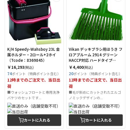
K/H Speedy-Wahsboy 23L 金
Vikan デッキブラシ用ほうき フ
属ホルダー・2ロール+2ホイ
ロアブルーム 2914 グリーン
（Tcode：8369845）
HACCP対応 ハードタイプ
（Tcode：4966902）
￥16,293
￥4,400
(税込)
(税込)
74
20
ポイント（特典ポイント含む）
ポイント（特典ポイント含む）
12時までのご注文で、当日出
12時までのご注文で、当日出
荷
荷
■ウォッシュフロートと専用洗浄
■毛が斜めにカットされたエルゴ
バケツのセットです...
ノミックデザインの...
カートに入れる
カートに入れる