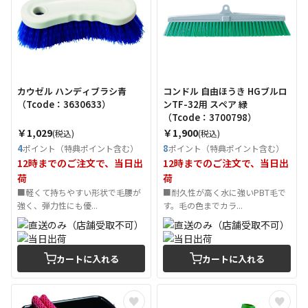
カウゼル ハンディブラシ青
コンドル 自由ほうき HGブルロ
（Tcode：3630633）
ンTF-32用 スペア 緑
（Tcode：3700798）
￥1,029
￥1,900
(税込)
(税込)
4
8
ポイント（特典ポイント含む）
ポイント（特典ポイント含む）
12時までのご注文で、当日出
12時までのご注文で、当日出
荷
荷
■軽くて持ちやすい形状で毛腰が
■耐久性が高く水に強いPBT毛で
強く、弾力性にも優...
す。毛の色までカラ...
カートに入れる
カートに入れる