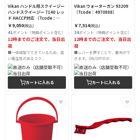
Vikan ハンドル用スクイージー
Vikan ウォーターガン 93209
ハンドスクイージー 7140 レッ
（Tcode：4970888）
ド HACCP対応 （Tcode：
4970471）
￥9,050
￥7,514
(税込)
(税込)
41
34
ポイント（特典ポイント含む）
ポイント（特典ポイント含む）
12時までのご注文で、当日出
12時までのご注文で、当日出
荷
荷
■一体成型でできているため、高
■レバーを押すことで、散布がで
い衛生性のあるスク...
きます。ON/OFFのボ...
カートに入れる
カートに入れる