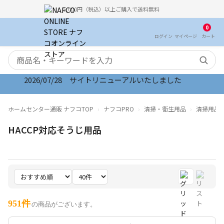
5,000円（税込）以上ご購入で送料無料
0
ログイン
マイ
ページ
カート
検索キーワード
2026/07/28 サイトリニューアルいたしました
2026/08/06 オンラインストア お盆期間のご注文・配
ホームセンター通販 ナフコTOP
ナフコPRO
清掃・衛生用品
清掃用品
HACCP対応そうじ用品
951件
の商品がございます。