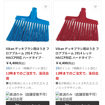
Vikan デッキブラシ用ほうき フ
Vikan デッキブラシ用ほうき フ
ロアブルーム 2914 ブルー
ロアブルーム 2914 レッド
HACCP対応 ハードタイプ
HACCP対応 ハードタイプ
（Tcode：4966911）
（Tcode：4966929）
￥4,400
￥4,400
(税込)
(税込)
20
20
ポイント（特典ポイント含む）
ポイント（特典ポイント含む）
12時までのご注文で、当日出
12時までのご注文で、当日出
荷
荷
■毛が斜めにカットされたエルゴ
■毛が斜めにカットされたエルゴ
ノミックデザインの...
ノミックデザインの...