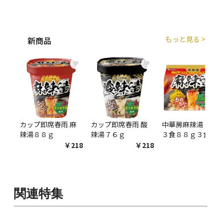
もっと見る >
新商品
♥
♥
♥
カップ即席春雨 麻
カップ即席春雨 酸
中華房麻辣湯 袋麺
辣湯８８ｇ
辣湯７６ｇ
３食８８ｇ３食
￥218
￥218
￥54
関連特集