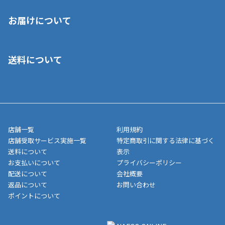
※店舗受取を選択いただいた場合であっても弊社実店舗でお支払
お届けについて
いいただくことはできません。ご了承ください。
■クレジットカード
■ご自宅への宅配の場合
■コンビニ払い（前入金）
送料について
ご注文が確認出来次第、1～4営業日に発送いたします。「お取り
■代金引換(代引)※手数料がかかります
寄せ」の場合は商品が揃い次第のご発送となります。お荷物の発
■ポイント払い利用可
送完了が確認出来次第、お荷物番号の記載をしたメールをお送り
■領収書はお客様ご自身で発行となります。
5,000円（税込）以上お買い上げで送料無料キャンペーン実施中！
させて頂きます。オンラインストアの倉庫より発送後、約1～3営
■領収書に記載する金額については商品代・配送費からポイン
または、店舗受取なら送料無料！
業日にてお引渡しとなります。(離島などの場合、例外もあります)
ト・クーポンを差し引いた金額の領収書を発行しております。領
※一部、適用外、追加送料が必要な商品もございます。
収書には押印はしておりません。
メーカー直送品など一部商品については、その他商品との購入に
店舗一覧
利用規約
■商品によっては一部決済方法が使用できない場合がございま
制限がかかる場合がございます。また発送日についても、通常と
店舗受取サービス実施一覧
特定商取引に関する法律に基づく
す。
異なる場合がございます。対象商品の説明ページをご確認くださ
送料について
表示
い。
お支払いについて
プライバシーポリシー
配送について
会社概要
■店舗受取をご選択いただいた場合
返品について
お問い合わせ
ご注文が確認出来次第、お受取される店舗在庫を使用してご準備
ポイントについて
をさせていただきます。店舗に在庫がない場合は店舗よりお取り
寄せにてご準備をさせていただきます。※商品によってはお時間
いただく場合がございます。店舗準備でのお渡しとなる為、商品