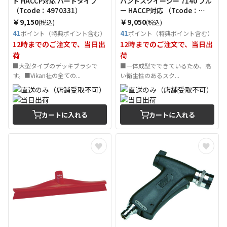
ド HACCP対応 ハードタイプ
ハンドスクイージー 7140 ブル
（Tcode：4970331）
ー HACCP対応 （Tcode：
4970462）
￥9,150
￥9,050
(税込)
(税込)
41
41
ポイント（特典ポイント含む）
ポイント（特典ポイント含む）
12時までのご注文で、当日出
12時までのご注文で、当日出
荷
荷
■大型タイプのデッキブラシで
■一体成型でできているため、高
す。■Vikan社の全ての...
い衛生性のあるスク...
カートに入れる
カートに入れる