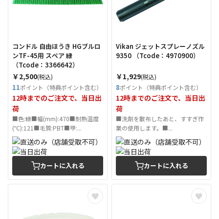
コンドル 自由ほうき HGブルロ
Vikan ジェットスプレーノズル
ンTF-45用 スペア 緑
9350 （Tcode：4970900）
（Tcode：3366642）
￥2,500
￥1,929
(税込)
(税込)
11
8
ポイント（特典ポイント含む）
ポイント（特典ポイント含む）
12時までのご注文で、当日出
12時までのご注文で、当日出
荷
荷
■色:緑■幅(mm):470■耐熱温度
■洗剤を散布したあと、すすぎ作
(℃):121■毛質:PBT■甲:...
業の使用します。■...
カートに入れる
カートに入れる