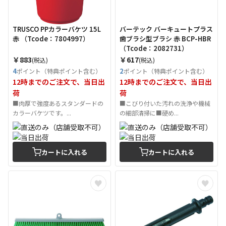
TRUSCO PPカラーバケツ 15L
バーテック バーキュートプラス
赤 （Tcode：7804997）
歯ブラシ型ブラシ 赤 BCP-HBR
（Tcode：2082731）
￥883
￥617
(税込)
(税込)
4
2
ポイント（特典ポイント含む）
ポイント（特典ポイント含む）
12時までのご注文で、当日出
12時までのご注文で、当日出
荷
荷
■肉厚で強度あるスタンダードの
■こびり付いた汚れの洗浄や機械
カラーバケツです。...
の細部清掃に■硬め...
カートに入れる
カートに入れる