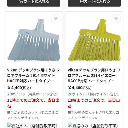
カートに入れる
カートに入れる
Vikan デッキブラシ用ほうき フ
Vikan デッキブラシ用ほうき フ
ロアブルーム 2914 ホワイト
ロアブルーム 2914 イエロー
HACCP対応 ハードタイプ
HACCP対応 ハードタイプ
（Tcode：4966937）
（Tcode：4966945）
￥4,400
￥4,400
(税込)
(税込)
20
20
ポイント（特典ポイント含む）
ポイント（特典ポイント含む）
12時までのご注文で、当日出
12時までのご注文で、当日出
荷
荷
■毛が斜めにカットされたエルゴ
■毛が斜めにカットされたエルゴ
ノミックデザインの...
ノミックデザインの...