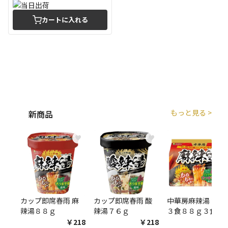
カートに入れる
もっと見る >
新商品
♥
♥
♥
カップ即席春雨 麻
カップ即席春雨 酸
中華房麻辣湯 袋麺
辣湯８８ｇ
辣湯７６ｇ
３食８８ｇ３食
￥218
￥218
￥54