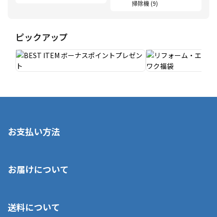
掃除機 (9)
ピックアップ
お支払い方法
※店舗受取を選択いただいた場合であっても弊社実店舗でお支払
お届けについて
いいただくことはできません。ご了承ください。
■クレジットカード
■ご自宅への宅配の場合
■コンビニ払い（前入金）
送料について
ご注文が確認出来次第、1～4営業日に発送いたします。「お取り
■代金引換(代引)※手数料がかかります