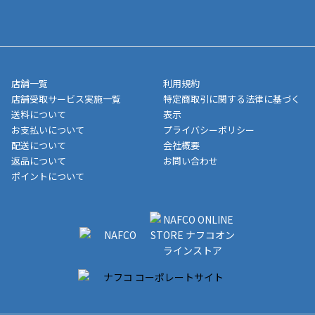
寄せ」の場合は商品が揃い次第のご発送となります。お荷物の発
■ポイント払い利用可
送完了が確認出来次第、お荷物番号の記載をしたメールをお送り
■領収書はお客様ご自身で発行となります。
5,000円（税込）以上お買い上げで送料無料キャンペーン実施中！
させて頂きます。オンラインストアの倉庫より発送後、約1～3営
■領収書に記載する金額については商品代・配送費からポイン
または、店舗受取なら送料無料！
業日にてお引渡しとなります。(離島などの場合、例外もあります)
ト・クーポンを差し引いた金額の領収書を発行しております。領
※一部、適用外、追加送料が必要な商品もございます。
収書には押印はしておりません。
メーカー直送品など一部商品については、その他商品との購入に
店舗一覧
利用規約
■商品によっては一部決済方法が使用できない場合がございま
制限がかかる場合がございます。また発送日についても、通常と
店舗受取サービス実施一覧
特定商取引に関する法律に基づく
す。
異なる場合がございます。対象商品の説明ページをご確認くださ
送料について
表示
い。
お支払いについて
プライバシーポリシー
配送について
会社概要
■店舗受取をご選択いただいた場合
返品について
お問い合わせ
ご注文が確認出来次第、お受取される店舗在庫を使用してご準備
ポイントについて
をさせていただきます。店舗に在庫がない場合は店舗よりお取り
寄せにてご準備をさせていただきます。※商品によってはお時間
いただく場合がございます。店舗準備でのお渡しとなる為、商品
のみの受け渡しとなります。（箱や納品書は付属しておりませ
ん）店舗で準備が出来次第、メールにてご連絡させていただきま
す。