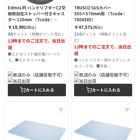
EdmoLift ハンドリフターCZ交
TRUSCO SUSカバー
換用自在ストッパー付きキャス
350×570mm用 （Tcode：
ター 125mm （Tcode：
7804385）
2577442）
￥18,981
￥47,571
(税込)
(税込)
86
216
ポイント（特典ポイント含む）
ポイント（特典ポイント含
12時までのご注文で、当日出
む）
12時までのご注文で、当日出
荷
荷
■エドモリフト製交換パーツで
す。■エドモリフト製...
■ハンドリフター用のステンレス
カバーです。■天板...
カートに入れる
カートに入れる