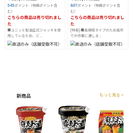
545
607
ポイント（特典ポイント含
ポイント（特典ポイント含
む）
む）
こちらの商品は売り切れまし
こちらの商品は売り切れまし
た
た
■ユニット型油圧式ジャッキを使
[特長]:■高揚程タイプのため高所
用しているため、ど...
での作業に適しま...
もっと見る >
新商品
♥
♥
♥