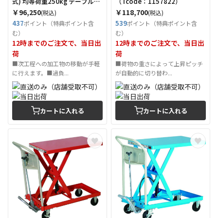
式) 均等荷重250kg テーブル寸
（Tcode：1157822）
法813×500mm （Tcode：
￥96,250
￥118,700
(税込)
(税込)
4604831）
437
539
ポイント（特典ポイント含
ポイント（特典ポイント含
む）
む）
12時までのご注文で、当日出
12時までのご注文で、当日出
荷
荷
■次工程への加工物の移動が手軽
■荷物の重さによって上昇ピッチ
に行えます。■過負...
が自動的に切り替わ...
カートに入れる
カートに入れる