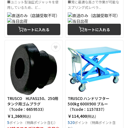
■ユニット型油圧式ジャッキを使
■常に最適な高さで作業が可能な
用しているため、ど...
スプリング式レベラ...
カートに入れる
カートに入れる
TRUSCO HLFAS150、250用
TRUSCO ハンドリフター
タンク用ゴムプラグ
500kg 600X900 ブルー
（Tcode：6659533）
（Tcode：1157837）
￥1,260
￥114,400
(税込)
(税込)
5
520
ポイント（特典ポイント含む）
ポイント（特典ポイント含