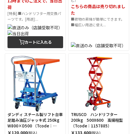
12時までのご注文で、当日出
む）
こちらの商品は売り切れまし
荷
た
[特長]:■ハンドリフター用交換パ
ーツです。[用途]:...
■荷物の昇降が簡単にできます。
■幅広い用途に使え...
カートに入れる
ダンディ スチール製リフト台車
TRUSCO ハンドリフター
足踏み油圧ジャッキ式 250kg
200kg 500X600 高揚程型
W800×D500 （Tcode：
（Tcode：1157885）
2082573）
￥120,000
￥133,600
(税込)
(税込)