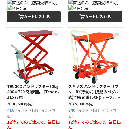
カートに入れる
カートに入れる
TRUSCO ハンドリフター80kg
スギヤス ハンドリフター リフ
400×720 高揚程型 （Tcode：
ターBX(手動式)(足踏みペダル
1157889）
式) 均等荷重150kg テーブル寸
法700×450mm （Tcode：
￥91,600
￥75,000
(税込)
(税込)
4604822）
416
340
ポイント（特典ポイント含
ポイント（特典ポイント含
む）
む）
12時までのご注文で、当日出
12時までのご注文で、当日出
荷
荷