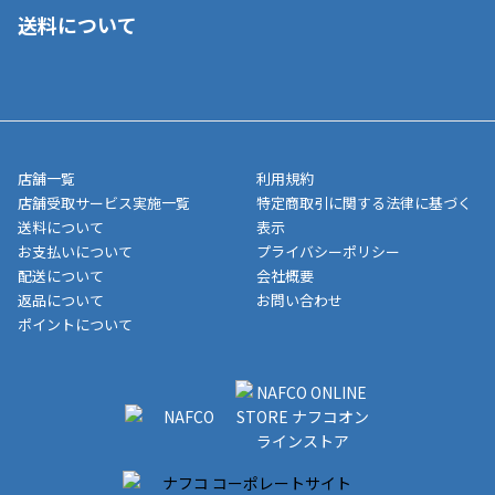
■ご自宅への宅配の場合
■コンビニ払い（前入金）
送料について
ご注文が確認出来次第、1～4営業日に発送いたします。「お取り
■代金引換(代引)※手数料がかかります
寄せ」の場合は商品が揃い次第のご発送となります。お荷物の発
■ポイント払い利用可
送完了が確認出来次第、お荷物番号の記載をしたメールをお送り
■領収書はお客様ご自身で発行となります。
5,000円（税込）以上お買い上げで送料無料キャンペーン実施中！
させて頂きます。オンラインストアの倉庫より発送後、約1～3営
■領収書に記載する金額については商品代・配送費からポイン
または、店舗受取なら送料無料！
業日にてお引渡しとなります。(離島などの場合、例外もあります)
ト・クーポンを差し引いた金額の領収書を発行しております。領
※一部、適用外、追加送料が必要な商品もございます。
収書には押印はしておりません。
メーカー直送品など一部商品については、その他商品との購入に
店舗一覧
利用規約
■商品によっては一部決済方法が使用できない場合がございま
制限がかかる場合がございます。また発送日についても、通常と
店舗受取サービス実施一覧
特定商取引に関する法律に基づく
す。
異なる場合がございます。対象商品の説明ページをご確認くださ
送料について
表示
い。
お支払いについて
プライバシーポリシー
配送について
会社概要
■店舗受取をご選択いただいた場合
返品について
お問い合わせ
ご注文が確認出来次第、お受取される店舗在庫を使用してご準備
ポイントについて
をさせていただきます。店舗に在庫がない場合は店舗よりお取り
寄せにてご準備をさせていただきます。※商品によってはお時間
いただく場合がございます。店舗準備でのお渡しとなる為、商品
のみの受け渡しとなります。（箱や納品書は付属しておりませ
ん）店舗で準備が出来次第、メールにてご連絡させていただきま
す。