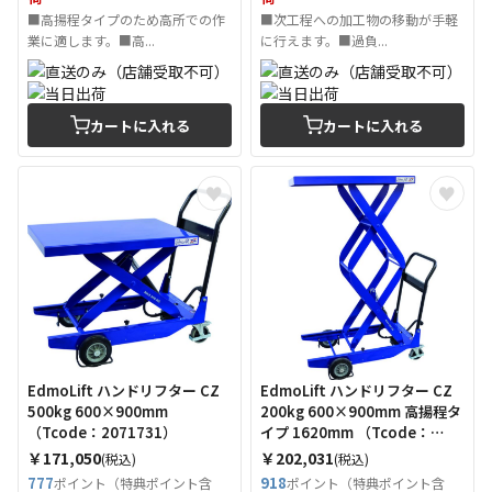
■高揚程タイプのため高所での作
■次工程への加工物の移動が手軽
業に適します。■高...
に行えます。■過負...
カートに入れる
カートに入れる
EdmoLift ハンドリフター CZ
EdmoLift ハンドリフター CZ
500kg 600×900mm
200kg 600×900mm 高揚程タ
（Tcode：2071731）
イプ 1620mm （Tcode：
2071732）
￥171,050
￥202,031
(税込)
(税込)
777
918
ポイント（特典ポイント含
ポイント（特典ポイント含