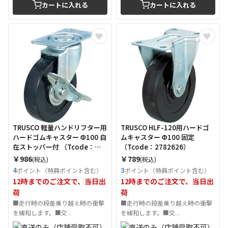
カートに入れる
カートに入れる
TRUSCO 軽量ハンドリフター用
TRUSCO HLF-120用ハードゴ
ハードゴムキャスター Φ100 自
ムキャスター Φ100 固定
在ストッパー付 （Tcode：
（Tcode：2782626）
2782618）
￥986
￥789
(税込)
(税込)
4
3
ポイント（特典ポイント含む）
ポイント（特典ポイント含む）
12時までのご注文で、当日出
12時までのご注文で、当日出
荷
荷
■走行時の段差乗り越え時の衝撃
■走行時の段差乗り越え時の衝撃
を緩和します。■交...
を緩和します。■交...