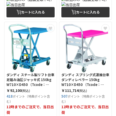
カートに入れる
カートに入れる
ダンディ スチール製リフト台車
ダンディ スプリング式運搬台車
足踏み油圧ジャッキ式 150kg
ダンディレベラー 150kg
W710×D450 （Tcode：
W710×D450 （Tcode：
2082572）
2082590）
￥92,100
￥111,714
(税込)
(税込)
418
507
ポイント（特典ポイント含
ポイント（特典ポイント含
む）
む）
12時までのご注文で、当日出
12時までのご注文で、当日出
荷
荷