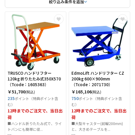
絞り込み条件を追加
TRUSCO ハンドリフター
EdmoLift ハンドリフター CZ
120kg 折りたたみ式350X570
200kg 600×900mm
（Tcode：1605363）
（Tcode：2071730）
￥51,700
￥165,106
(税込)
(税込)
235
750
ポイント（特典ポイント含
ポイント（特典ポイント含
む）
む）
12時までのご注文で、当日出
12時までのご注文で、当日出
荷
荷
■ハンドル折りたたみ式で、ライ
■大型キャスター(前輪200mm)
トバンにも簡単に収...
と、大きめテーブルを...