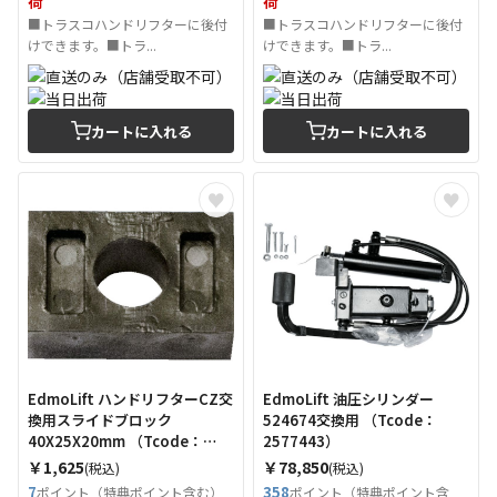
荷
荷
■トラスコハンドリフターに後付
■トラスコハンドリフターに後付
けできます。■トラ...
けできます。■トラ...
カートに入れる
カートに入れる
EdmoLift ハンドリフターCZ交
EdmoLift 油圧シリンダー
換用スライドブロック
524674交換用 （Tcode：
40X25X20mm （Tcode：
2577443）
2577439）
￥1,625
￥78,850
(税込)
(税込)
7
358
ポイント（特典ポイント含む）
ポイント（特典ポイント含