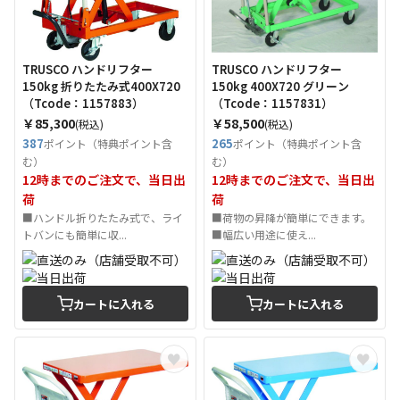
TRUSCO ハンドリフター
TRUSCO ハンドリフター
150kg 折りたたみ式400X720
150kg 400X720 グリーン
（Tcode：1157883）
（Tcode：1157831）
￥85,300
￥58,500
(税込)
(税込)
387
265
ポイント（特典ポイント含
ポイント（特典ポイント含
む）
む）
12時までのご注文で、当日出
12時までのご注文で、当日出
荷
荷
■ハンドル折りたたみ式で、ライ
■荷物の昇降が簡単にできます。
トバンにも簡単に収...
■幅広い用途に使え...
カートに入れる
カートに入れる