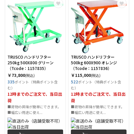
TRUSCO ハンドリフター
TRUSCO ハンドリフター
250kg 500X800 グリーン
500kg 600X900 オレンジ
（Tcode：1157835）
（Tcode：1157836）
￥73,800
￥115,000
(税込)
(税込)
335
522
ポイント（特典ポイント含
ポイント（特典ポイント含
む）
む）
12時までのご注文で、当日出
12時までのご注文で、当日出
荷
荷
■荷物の昇降が簡単にできます。
■荷物の昇降が簡単にできます。
■幅広い用途に使え...
■幅広い用途に使え...