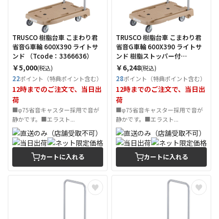
TRUSCO 樹脂台車 こまわり君
TRUSCO 樹脂台車 こまわり君
省音G車輪 600X390 ライトサ
省音G車輪 600X390 ライトサ
ンド （Tcode：3366636）
ンド 樹脂ストッパー付
（Tcode：3377790）
￥5,000
￥6,248
(税込)
(税込)
22
28
ポイント（特典ポイント含む）
ポイント（特典ポイント含む）
12時までのご注文で、当日出
12時までのご注文で、当日出
荷
荷
■φ75省音キャスター採用で音が
■φ75省音キャスター採用で音が
静かです。■エラスト...
静かです。■エラスト...
カートに入れる
カートに入れる