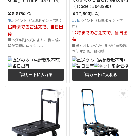
300kg （Tcode：4577175）
ックボックス 蓋なし 650×470
（Tcode：3943890）
￥8,875
￥27,800
(税込)
(税込)
40
126
ポイント（特典ポイント含む）
ポイント（特典ポイント含
12時までのご注文で、当日出
む）
12時までのご注文で、当日出
荷
荷
■ペダル踏み式により、後車輪2
輪が同時にロックし...
■黒とオレンジの生地が注意喚起
を促すため、精密機...
カートに入れる
カートに入れる