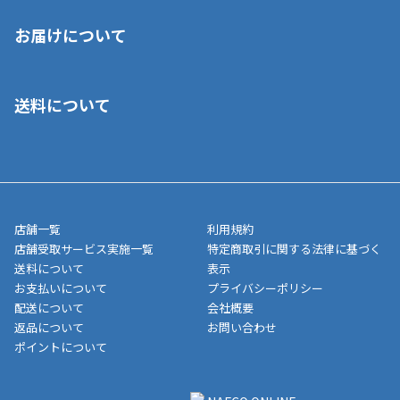
※店舗受取を選択いただいた場合であっても弊社実店舗でお支払
お届けについて
いいただくことはできません。ご了承ください。
■クレジットカード
■ご自宅への宅配の場合
■コンビニ払い（前入金）
送料について
ご注文が確認出来次第、1～4営業日に発送いたします。「お取り
■代金引換(代引)※手数料がかかります
寄せ」の場合は商品が揃い次第のご発送となります。お荷物の発
■ポイント払い利用可
送完了が確認出来次第、お荷物番号の記載をしたメールをお送り
■領収書はお客様ご自身で発行となります。
5,000円（税込）以上お買い上げで送料無料キャンペーン実施中！
させて頂きます。オンラインストアの倉庫より発送後、約1～3営
■領収書に記載する金額については商品代・配送費からポイン
または、店舗受取なら送料無料！
業日にてお引渡しとなります。(離島などの場合、例外もあります)
ト・クーポンを差し引いた金額の領収書を発行しております。領
※一部、適用外、追加送料が必要な商品もございます。
収書には押印はしておりません。
メーカー直送品など一部商品については、その他商品との購入に
店舗一覧
利用規約
■商品によっては一部決済方法が使用できない場合がございま
制限がかかる場合がございます。また発送日についても、通常と
店舗受取サービス実施一覧
特定商取引に関する法律に基づく
す。
異なる場合がございます。対象商品の説明ページをご確認くださ
送料について
表示
い。
お支払いについて
プライバシーポリシー
配送について
会社概要
■店舗受取をご選択いただいた場合
返品について
お問い合わせ
ご注文が確認出来次第、お受取される店舗在庫を使用してご準備
ポイントについて
をさせていただきます。店舗に在庫がない場合は店舗よりお取り
寄せにてご準備をさせていただきます。※商品によってはお時間
いただく場合がございます。店舗準備でのお渡しとなる為、商品