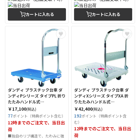
カートに入れる
カートに入れる
ダンディ プラスチック台車 ダ
ダンディ プラスチック台車 ダ
ンディPシリーズ タイプPL 折り
ンディXシリーズ タイプXA 折
たたみハンドル式
りたたみハンドル式
W720×D465 （Tcode：
W935×D605 （Tcode：
￥17,100
￥42,400
(税込)
(税込)
2082182）
2082088）
77
192
ポイント（特典ポイント含む）
ポイント（特典ポイント含
12時までのご注文で、当日出
む）
12時までのご注文で、当日出
荷
荷
■独自のリブ構造で、たわみに強