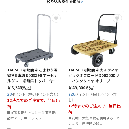
絞り込み条件を追加
TRUSCO 樹脂台車 こまわり君
TRUSCO 樹脂台車 カルティオ
省音G車輪 600X390 アーセナ
ビッグオフロード 900X600 ノ
ルグレー 樹脂ストッパー付
ーパンクタイヤ オリーブ
（Tcode：3377794）
（Tcode：2558865）
￥6,248
￥49,800
(税込)
(税込)
28
226
ポイント（特典ポイント含む）
ポイント（特典ポイント含
12時までのご注文で、当日出
む）
12時までのご注文で、当日出
荷
荷
■φ75省音キャスター採用で音が
静かです。■エラスト...
■前輪に大径車輪を使用すること
により、走行時の段...