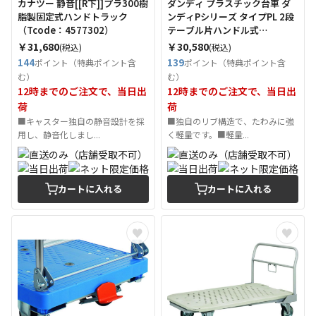
カナツー 静音[[R下]]プラ300樹
ダンディ プラスチック台車 ダ
脂製固定式ハンドトラック
ンディPシリーズ タイプPL 2段
（Tcode：4577302）
テーブル片ハンドル式
W720×D465 （Tcode：
￥31,680
￥30,580
(税込)
(税込)
2082336）
144
139
ポイント（特典ポイント含
ポイント（特典ポイント含
む）
む）
12時までのご注文で、当日出
12時までのご注文で、当日出
荷
荷
■キャスター独自の静音設計を採
■独自のリブ構造で、たわみに強
用し、静音化しまし...
く軽量です。■軽量...
カートに入れる
カートに入れる