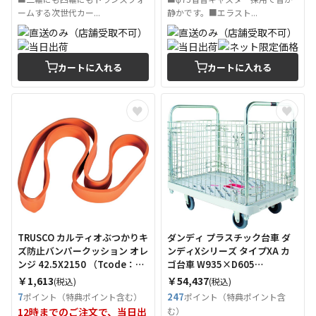
ームする次世代カー...
静かです。■エラスト...
カートに入れる
カートに入れる
TRUSCO カルティオぶつかりキ
ダンディ プラスチック台車 ダ
ズ防止バンパークッション オレ
ンディXシリーズ タイプXA カ
ンジ 42.5X2150 （Tcode：
ゴ台車 W935×D605
5559393）
（Tcode：2082173）
￥1,613
￥54,437
(税込)
(税込)
7
247
ポイント（特典ポイント含む）
ポイント（特典ポイント含
12時までのご注文で、当日出
む）