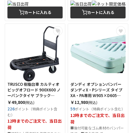
カートに入れる
カートに入れる
TRUSCO 樹脂台車 カルティオ
ダンディ オプションバンパー
ビッグオフロード 900X600 ノ
ダンディX・Pシリーズ タイプ
ーパンクタイヤ ブラック
XA・PA専用 W905×D605
（Tcode：2558864）
（Tcode：2082176）
￥49,800
￥12,980
(税込)
(税込)
226
59
ポイント（特典ポイント含
ポイント（特典ポイント含む）
む）
12時までのご注文で、当日出
12時までのご注文で、当日出
荷
荷
■後付可能なゴム素材のバンパー