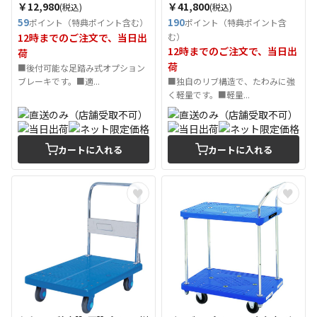
W905×D605 （Tcode：
仕様 W905×D605 （Tcode：
￥12,980
￥41,800
(税込)
(税込)
2082355）
2082198）
59
190
ポイント（特典ポイント含む）
ポイント（特典ポイント含
12時までのご注文で、当日出
む）
12時までのご注文で、当日出
荷
荷
■後付可能な足踏み式オプション
ブレーキです。■適...
■独自のリブ構造で、たわみに強
く軽量です。■軽量...
カートに入れる
カートに入れる