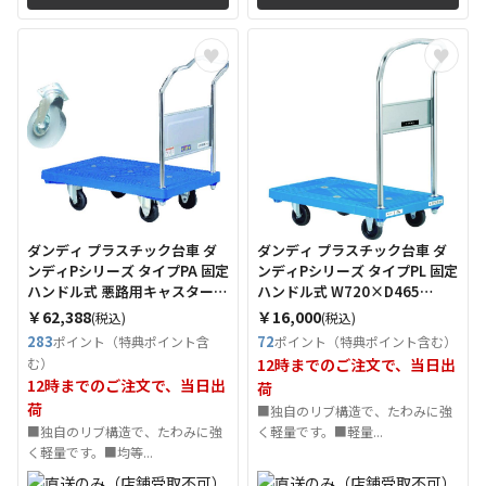
ダンディ プラスチック台車 ダ
ダンディ プラスチック台車 ダ
ンディPシリーズ タイプPA 固定
ンディPシリーズ タイプPL 固定
ハンドル式 悪路用キャスター
ハンドル式 W720×D465
(ノーパンクタイヤ)仕様
（Tcode：2082192）
￥62,388
￥16,000
(税込)
(税込)
W905×D605 （Tcode：
283
72
ポイント（特典ポイント含
ポイント（特典ポイント含む）
2082197）
む）
12時までのご注文で、当日出
12時までのご注文で、当日出
荷
荷
■独自のリブ構造で、たわみに強
■独自のリブ構造で、たわみに強
く軽量です。■軽量...
く軽量です。■均等...