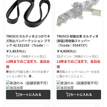
TRUSCO カルティオぶつかりキ
TRUSCO 樹脂台車 カルティオ
ズ防止バンパークッション ブラ
(新型)用樹脂ストッパー
ック 42.5X2150 （Tcode：
（Tcode：5584737）
5559394）
￥1,613
￥4,620
(税込)
(税込)
7
21
ポイント（特典ポイント含む）
ポイント（特典ポイント含む）
12時までのご注文で、当日出
12時までのご注文で、当日出
荷
荷
■後付け可能な巻くだけの台車ク
■樹脂ストッパーはレバーを左右
ッション材です。■...
に動かすことにより...
カートに入れる
カートに入れる