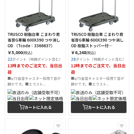
TRUSCO 樹脂台車 こまわり君
TRUSCO 樹脂台車 こまわり君
省音G車輪 600X390 つや消し
省音G車輪 600X390 つや消し
OD （Tcode：3366637）
OD 樹脂ストッパー付
（Tcode：3377788）
￥5,000
￥6,248
(税込)
(税込)
22
28
ポイント（特典ポイント含む）
ポイント（特典ポイント含む）
12時までのご注文で、当日出
12時までのご注文で、当日出
荷
荷
■φ75省音キャスター採用で音が
■φ75省音キャスター採用で音が
静かです。■エラスト...
静かです。■エラスト...
カートに入れる
カートに入れる