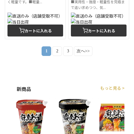
く軽量です。■軽量...
■実用性・強度・軽量性を究極ま
で追い求めつつ、気...
カートに入れる
カートに入れる
1
2
3
次へ>>
もっと見る >
新商品
♥
♥
♥