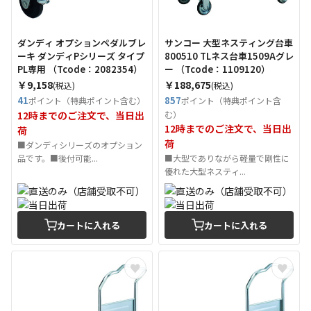
ダンディ オプションペダルブレ
サンコー 大型ネスティング台車
ーキ ダンディPシリーズ タイプ
800510 TLネス台車1509Aグレ
PL専用 （Tcode：2082354）
ー （Tcode：1109120）
￥9,158
￥188,675
(税込)
(税込)
41
857
ポイント（特典ポイント含む）
ポイント（特典ポイント含
12時までのご注文で、当日出
む）
12時までのご注文で、当日出
荷
荷
■ダンディシリーズのオプション
品です。■後付可能...
■大型でありながら軽量で剛性に
優れた大型ネスティ...
カートに入れる
カートに入れる