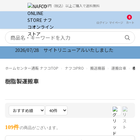
5,000円（税込）以上ご購入で送料無料
0
ログイン
マイ
ページ
カート
検索キーワード
2026/08/06 オンラインストア お盆期間のご注文・配
ホームセンター通販 ナフコTOP
ナフコPRO
搬送機器
運搬台車
樹脂
樹脂製運搬車
109件
の商品がございます。