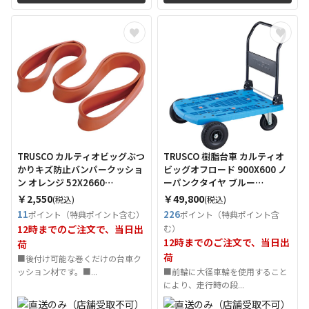
TRUSCO カルティオビッグぶつ
TRUSCO 樹脂台車 カルティオ
かりキズ防止バンパークッショ
ビッグオフロード 900X600 ノ
ン オレンジ 52X2660
ーパンクタイヤ ブルー
（Tcode：5559396）
（Tcode：2558866）
￥2,550
￥49,800
(税込)
(税込)
11
226
ポイント（特典ポイント含む）
ポイント（特典ポイント含
12時までのご注文で、当日出
む）
12時までのご注文で、当日出
荷
荷
■後付け可能な巻くだけの台車ク
ッション材です。■...
■前輪に大径車輪を使用すること
により、走行時の段...