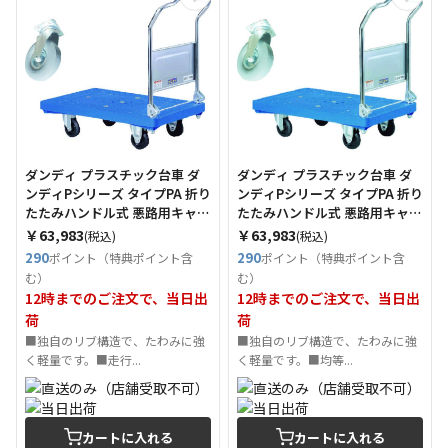
ダンディ プラスチック台車 ダ
ダンディ プラスチック台車 ダ
ンディPシリーズ タイプPA 折り
ンディPシリーズ タイプPA 折り
たたみハンドル式 悪路用キャス
たたみハンドル式 悪路用キャス
ター(エアータイヤ) 仕様
ター(ノーパンクタイヤ) 仕様
￥63,983
￥63,983
(税込)
(税込)
W905×D605 （Tcode：
W905×D605 （Tcode：
290
290
ポイント（特典ポイント含
ポイント（特典ポイント含
2082186）
2082187）
む）
む）
12時までのご注文で、当日出
12時までのご注文で、当日出
荷
荷
■独自のリブ構造で、たわみに強
■独自のリブ構造で、たわみに強
く軽量です。■走行...
く軽量です。■均等...
カートに入れる
カートに入れる