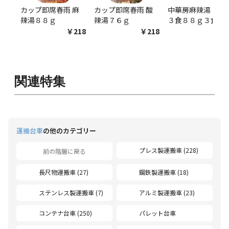
カップ即席春雨 麻
カップ即席春雨 酸
中華房麻辣湯 袋麺
辣湯８８ｇ
辣湯７６ｇ
３食８８ｇ３食
￥218
￥218
￥54
関連特集
運搬台車
の他のカテゴリー
プレス製運搬車 (228)
前の階層に戻る
長尺物運搬車 (27)
鋼鉄製運搬車 (18)
ステンレス製運搬車 (7)
アルミ製運搬車 (23)
コンテナ台車 (250)
パレット台車