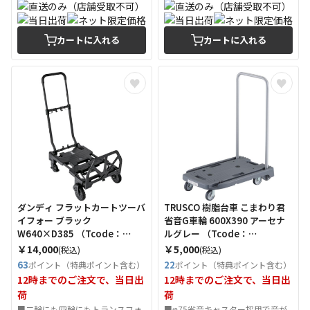
カートに入れる
カートに入れる
ダンディ フラットカートツーバ
TRUSCO 樹脂台車 こまわり君
イフォー ブラック
省音G車輪 600X390 アーセナ
W640×D385 （Tcode：
ルグレー （Tcode：
3552126）
3366635）
￥14,000
￥5,000
(税込)
(税込)
63
22
ポイント（特典ポイント含む）
ポイント（特典ポイント含む）
12時までのご注文で、当日出
12時までのご注文で、当日出
荷
荷
■二輪にも四輪にもトランスフォ
■φ75省音キャスター採用で音が