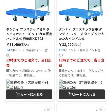
ダンディ プラスチック台車 ダ
ダンディ プラスチック台車 ダ
ンディPシリーズ タイプPA 固定
ンディPシリーズ タイプPA 折り
ハンドル式 W905×D605
たたみハンドル式
（Tcode：2082190）
W905×D605 （Tcode：
￥31,400
￥33,000
(税込)
(税込)
2082180）
142
150
ポイント（特典ポイント含
ポイント（特典ポイント含
む）
む）
12時までのご注文で、当日出
12時までのご注文で、当日出
荷
荷
■独自のリブ構造で、たわみに強
■独自のリブ構造で、たわみに強
く軽量です。■軽量...
く軽量です。■軽量...
カートに入れる
カートに入れる