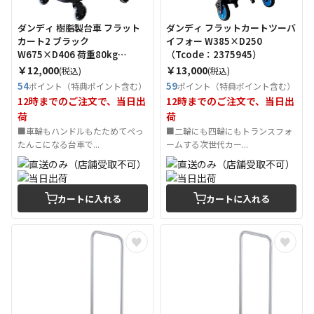
ダンディ 樹脂製台車 フラット
ダンディ フラットカートツーバ
カート2 ブラック
イフォー W385×D250
W675×D406 荷重80kg
（Tcode：2375945）
（Tcode：3695874）
￥12,000
￥13,000
(税込)
(税込)
54
59
ポイント（特典ポイント含む）
ポイント（特典ポイント含む）
12時までのご注文で、当日出
12時までのご注文で、当日出
荷
荷
■車輪もハンドルもたためてぺっ
■二輪にも四輪にもトランスフォ
たんこになる台車で...
ームする次世代カー...
カートに入れる
カートに入れる