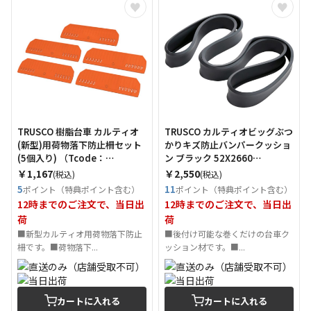
TRUSCO 樹脂台車 カルティオ
TRUSCO カルティオビッグぶつ
(新型)用荷物落下防止柵セット
かりキズ防止バンパークッショ
(5個入り) （Tcode：
ン ブラック 52X2660
5584738）
（Tcode：5559395）
￥1,167
￥2,550
(税込)
(税込)
5
11
ポイント（特典ポイント含む）
ポイント（特典ポイント含む）
12時までのご注文で、当日出
12時までのご注文で、当日出
荷
荷
■新型カルティオ用荷物落下防止
■後付け可能な巻くだけの台車ク
柵です。■荷物落下...
ッション材です。■...
カートに入れる
カートに入れる