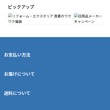
ピックアップ
お支払い方法
※店舗受取を選択いただいた場合であっても弊社実店舗でお支払
お届けについて
いいただくことはできません。ご了承ください。
■クレジットカード
■ご自宅への宅配の場合
■コンビニ払い（前入金）
送料について
ご注文が確認出来次第、1～4営業日に発送いたします。「お取り
■代金引換(代引)※手数料がかかります
寄せ」の場合は商品が揃い次第のご発送となります。お荷物の発
■ポイント払い利用可
送完了が確認出来次第、お荷物番号の記載をしたメールをお送り
■領収書はお客様ご自身で発行となります。
5,000円（税込）以上お買い上げで送料無料キャンペーン実施中！