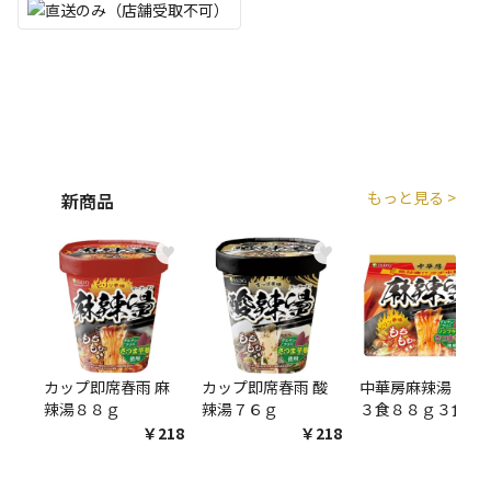
もっと見る >
新商品
♥
♥
♥
カップ即席春雨 麻
カップ即席春雨 酸
中華房麻辣湯 袋麺
辣湯８８ｇ
辣湯７６ｇ
３食８８ｇ３食
￥218
￥218
￥54