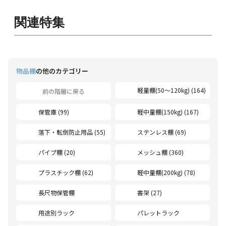
関連特集
物品棚
の他のカテゴリー
軽量棚(50〜120kg) (164)
前の階層に戻る
保管庫 (99)
軽中量棚(150kg) (167)
落下・転倒防止用品 (55)
ステンレス棚 (69)
パイプ棚 (20)
メッシュ棚 (360)
プラスチック棚 (62)
軽中量棚(200kg) (78)
長尺物保管棚
書架 (27)
用途別ラック
パレットラック