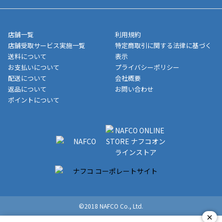
させて頂きます。オンラインストアの倉庫より発送後、約1～3営
■領収書に記載する金額については商品代・配送費からポイン
または、店舗受取なら送料無料！
業日にてお引渡しとなります。(離島などの場合、例外もあります)
ト・クーポンを差し引いた金額の領収書を発行しております。領
※一部、適用外、追加送料が必要な商品もございます。
収書には押印はしておりません。
メーカー直送品など一部商品については、その他商品との購入に
店舗一覧
利用規約
■商品によっては一部決済方法が使用できない場合がございま
制限がかかる場合がございます。また発送日についても、通常と
店舗受取サービス実施一覧
特定商取引に関する法律に基づく
す。
異なる場合がございます。対象商品の説明ページをご確認くださ
送料について
表示
い。
お支払いについて
プライバシーポリシー
配送について
会社概要
■店舗受取をご選択いただいた場合
返品について
お問い合わせ
ご注文が確認出来次第、お受取される店舗在庫を使用してご準備
ポイントについて
をさせていただきます。店舗に在庫がない場合は店舗よりお取り
寄せにてご準備をさせていただきます。※商品によってはお時間
いただく場合がございます。店舗準備でのお渡しとなる為、商品
のみの受け渡しとなります。（箱や納品書は付属しておりませ
ん）店舗で準備が出来次第、メールにてご連絡させていただきま
す。
©2018 NAFCO Co., Ltd.
×