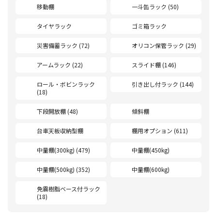
移動棚
一斗缶ラック (50)
タイヤラック
ゴミ箱ラック
災害備蓄ラック (72)
オリコン保管ラック (29)
アームラック (22)
スライド棚 (146)
ロール・ボビンラック
引き出し付ラック (144)
(18)
下段開放棚 (48)
傾斜棚
台車天板収納型棚
棚用オプション (611)
中量棚(300kg) (479)
中量棚(450kg)
中量棚(500kg) (352)
中量棚(600kg)
免震樹脂ベース付ラック
(18)