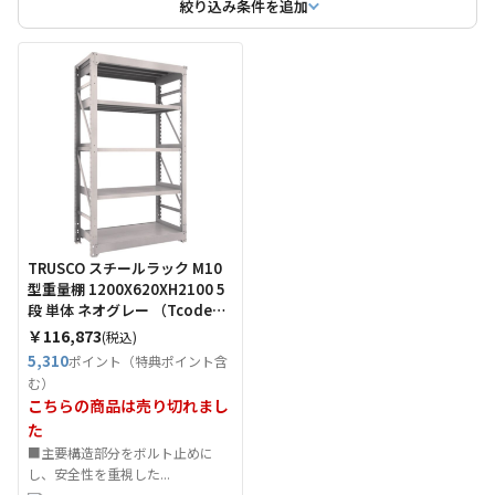
絞り込み条件を追加
TRUSCO スチールラック M10
型重量棚 1200X620XH2100 5
段 単体 ネオグレー （Tcode：
5061261）
￥116,873
(税込)
5,310
ポイント（特典ポイント含
む）
こちらの商品は売り切れまし
た
■主要構造部分をボルト止めに
し、安全性を重視した...