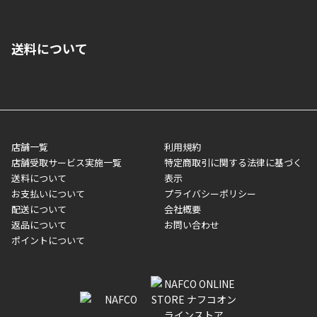
■クレジットカード
■ご自宅への宅配の場合
■コンビニ払い（前入金）
送料について
ご注文が確認出来次第、1～4営業日に発送いたします。「お取り
■代金引換(代引)※手数料がかかります
寄せ」の場合は商品が揃い次第のご発送となります。お荷物の発
■ポイント払い利用可
送完了が確認出来次第、お荷物番号の記載をしたメールをお送り
■領収書はお客様ご自身で発行となります。
5,000円（税込）以上お買い上げで送料無料キャンペーン実施中！
させて頂きます。オンラインストアの倉庫より発送後、約1～3営
■領収書に記載する金額については商品代・配送費からポイン
または、店舗受取なら送料無料！
業日にてお引渡しとなります。(離島などの場合、例外もあります)
ト・クーポンを差し引いた金額の領収書を発行しております。領
※一部、適用外、追加送料が必要な商品もございます。
収書には押印はしておりません。
メーカー直送品など一部商品については、その他商品との購入に
店舗一覧
利用規約
■商品によっては一部決済方法が使用できない場合がございま
制限がかかる場合がございます。また発送日についても、通常と
店舗受取サービス実施一覧
特定商取引に関する法律に基づく
す。
異なる場合がございます。対象商品の説明ページをご確認くださ
送料について
表示
い。
お支払いについて
プライバシーポリシー
配送について
会社概要
■店舗受取をご選択いただいた場合
返品について
お問い合わせ
ご注文が確認出来次第、お受取される店舗在庫を使用してご準備
ポイントについて
をさせていただきます。店舗に在庫がない場合は店舗よりお取り
寄せにてご準備をさせていただきます。※商品によってはお時間
いただく場合がございます。店舗準備でのお渡しとなる為、商品
のみの受け渡しとなります。（箱や納品書は付属しておりませ
ん）店舗で準備が出来次第、メールにてご連絡させていただきま