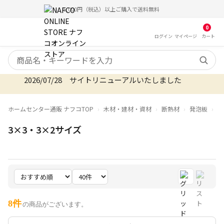
5,000円（税込）以上ご購入で送料無料
0
ログイン
マイ
ページ
カート
検索キーワード
2026/07/28 サイトリニューアルいたしました
ホームセンター通販 ナフコTOP
木材・建材・資材
断熱材
発泡板
3
3×3・3×2サイズ
8件
の商品がございます。