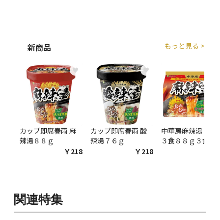
もっと見る >
新商品
♥
♥
♥
カップ即席春雨 麻
カップ即席春雨 酸
中華房麻辣湯 袋麺
辣湯８８ｇ
辣湯７６ｇ
３食８８ｇ３食
￥218
￥218
￥54
関連特集