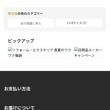
発泡板
の他のカテゴリー
3×6サイズ (7)
前の階層に戻る
ピックアップ
お支払い方法
※店舗受取を選択いただいた場合であっても弊社実店舗でお支払
お届けについて
いいただくことはできません。ご了承ください。