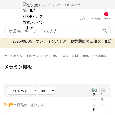
12時までのご注文で当日出荷（在庫品）
0
ログイン
マイ
ページ
カート
検索キーワード
2026/08/06 オンラインストア お盆期間のご注文・配
ホームセンター通販 ナフコTOP
木材・建材・資材
棚板
化粧棚板
メ
メラミン棚板
33件
の商品がございます。