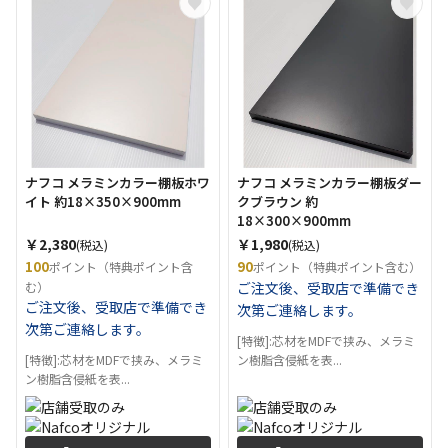
ナフコ メラミンカラー棚板ホワ
ナフコ メラミンカラー棚板ダー
イト 約18×350×900mm
クブラウン 約
18×300×900mm
￥2,380
￥1,980
(税込)
(税込)
100
90
ポイント（特典ポイント含
ポイント（特典ポイント含む）
む）
ご注文後、受取店で準備でき
ご注文後、受取店で準備でき
次第ご連絡します。
次第ご連絡します。
[特徴]:芯材をMDFで挟み、メラミ
[特徴]:芯材をMDFで挟み、メラミ
ン樹脂含侵紙を表...
ン樹脂含侵紙を表...