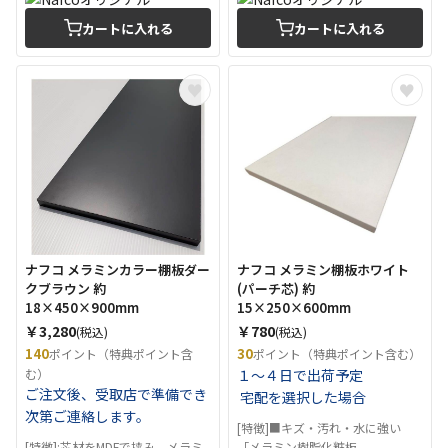
カートに入れる
カートに入れる
ナフコ メラミンカラー棚板ダー
ナフコ メラミン棚板ホワイト
クブラウン 約
(パーチ芯) 約
18×450×900mm
15×250×600mm
￥3,280
￥780
(税込)
(税込)
140
30
ポイント（特典ポイント含
ポイント（特典ポイント含む）
む）
１～４日で出荷予定
ご注文後、受取店で準備でき
宅配を選択した場合
次第ご連絡します。
[特徴]■キズ・汚れ・水に強い
[特徴]:芯材をMDFで挟み、メラミ
「メラミン樹脂化粧板...