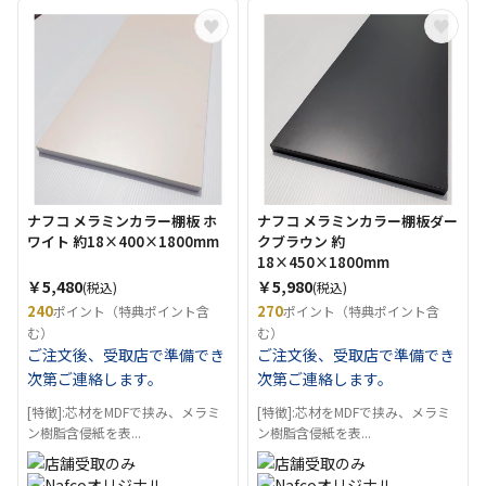
ナフコ メラミンカラー棚板 ホ
ナフコ メラミンカラー棚板ダー
ワイト 約18×400×1800mm
クブラウン 約
18×450×1800mm
￥5,480
￥5,980
(税込)
(税込)
240
270
ポイント（特典ポイント含
ポイント（特典ポイント含
む）
む）
ご注文後、受取店で準備でき
ご注文後、受取店で準備でき
次第ご連絡します。
次第ご連絡します。
[特徴]:芯材をMDFで挟み、メラミ
[特徴]:芯材をMDFで挟み、メラミ
ン樹脂含侵紙を表...
ン樹脂含侵紙を表...