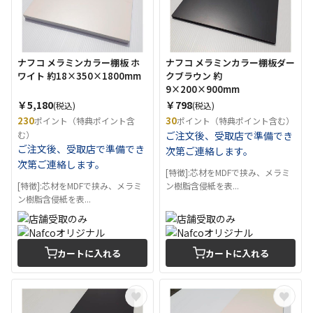
ナフコ メラミンカラー棚板 ホ
ナフコ メラミンカラー棚板ダー
ワイト 約18×350×1800mm
クブラウン 約
9×200×900mm
￥5,180
￥798
(税込)
(税込)
230
30
ポイント（特典ポイント含
ポイント（特典ポイント含む）
む）
ご注文後、受取店で準備でき
ご注文後、受取店で準備でき
次第ご連絡します。
次第ご連絡します。
[特徴]:芯材をMDFで挟み、メラミ
[特徴]:芯材をMDFで挟み、メラミ
ン樹脂含侵紙を表...
ン樹脂含侵紙を表...
カートに入れる
カートに入れる