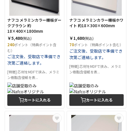
ナフコ メラミンカラー棚板ダー
ナフコ メラミンカラー棚板ホワ
クブラウン 約
イト 約18×300×600mm
18×400×1800mm
￥5,480
￥1,680
(税込)
(税込)
240
70
ポイント（特典ポイント含
ポイント（特典ポイント含む）
む）
ご注文後、受取店で準備でき
ご注文後、受取店で準備でき
次第ご連絡します。
次第ご連絡します。
[特徴]:芯材をMDFで挟み、メラミ
[特徴]:芯材をMDFで挟み、メラミ
ン樹脂含侵紙を表...
ン樹脂含侵紙を表...
カートに入れる
カートに入れる