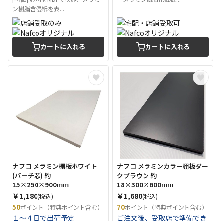
ン樹脂含侵紙を表...
カートに入れる
カートに入れる
ナフコ メラミン棚板ホワイト
ナフコ メラミンカラー棚板ダー
(パーチ芯) 約
クブラウン 約
15×250×900mm
18×300×600mm
￥1,180
￥1,680
(税込)
(税込)
50
70
ポイント（特典ポイント含む）
ポイント（特典ポイント含む）
１～４日で出荷予定
ご注文後、受取店で準備でき