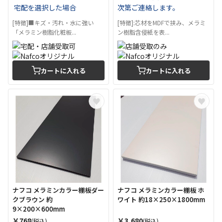
宅配を選択した場合
次第ご連絡します。
[特徴]■キズ・汚れ・水に強い
[特徴]:芯材をMDFで挟み、メラミ
「メラミン樹脂化粧板...
ン樹脂含侵紙を表...
カートに入れる
カートに入れる
ナフコ メラミンカラー棚板ダー
ナフコ メラミンカラー棚板 ホ
クブラウン 約
ワイト 約18×250×1800mm
9×200×600mm
￥768
￥3,680
(税込)
(税込)