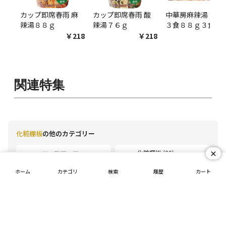
カップ即席春雨 麻
カップ即席春雨 酸
中華房麻辣湯 袋麺
辣湯８８ｇ
辣湯７６ｇ
３食８８ｇ３食
￥218
￥218
￥54
関連特集
化粧棚板
の他のカテゴリー
×
化粧棚板 (20)
前の階層に戻る
ホーム
カテゴリ
検索
履歴
カート
工具
ピックアップ
充電工具
園芸・農業資材・植物