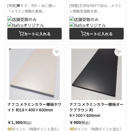
[特徴]■キズ・汚れ・水に強い
[特徴]:芯材をMDFで挟み、メラミ
「メラミン樹脂化粧板...
ン樹脂含侵紙を表...
カートに入れる
カートに入れる
ナフコ メラミンカラー棚板ホワ
ナフコ メラミンカラー棚板ダー
イト 約18×400×600mm
クブラウン 約
9×300×600mm
￥1,980
￥980
(税込)
(税込)
90
40
ポイント（特典ポイント含む）
ポイント（特典ポイント含む）