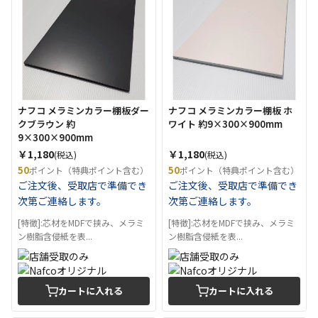
ナフコ メラミンカラー棚板ダー
ナフコ メラミンカラー棚板 ホ
クブラウン 約
ワイト 約9×300×900mm
9×300×900mm
￥1,180
￥1,180
(税込)
(税込)
50
50
ポイント（特典ポイント含む）
ポイント（特典ポイント含む）
ご注文後、受取店で準備でき
ご注文後、受取店で準備でき
次第ご連絡します。
次第ご連絡します。
[特徴]:芯材をMDFで挟み、メラミ
[特徴]:芯材をMDFで挟み、メラミ
ン樹脂含侵紙を表...
ン樹脂含侵紙を表...
カートに入れる
カートに入れる