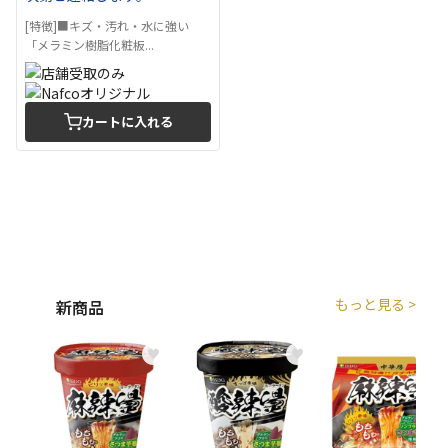
[特徴]■キズ・汚れ・水に強い
「メラミン樹脂化粧板...
カートに入れる
もっと見る >
新商品
♥
♥
♥