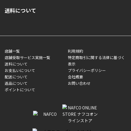
■ご自宅への宅配の場合
■コンビニ払い（前入金）
送料について
ご注文が確認出来次第、1～4営業日に発送いたします。「お取り
■代金引換(代引)※手数料がかかります
寄せ」の場合は商品が揃い次第のご発送となります。お荷物の発
■ポイント払い利用可
送完了が確認出来次第、お荷物番号の記載をしたメールをお送り
■領収書はお客様ご自身で発行となります。
5,000円（税込）以上お買い上げで送料無料キャンペーン実施中！
させて頂きます。オンラインストアの倉庫より発送後、約1～3営
■領収書に記載する金額については商品代・配送費からポイン
または、店舗受取なら送料無料！
業日にてお引渡しとなります。(離島などの場合、例外もあります)
ト・クーポンを差し引いた金額の領収書を発行しております。領
※一部、適用外、追加送料が必要な商品もございます。
収書には押印はしておりません。
メーカー直送品など一部商品については、その他商品との購入に
店舗一覧
利用規約
■商品によっては一部決済方法が使用できない場合がございま
制限がかかる場合がございます。また発送日についても、通常と
店舗受取サービス実施一覧
特定商取引に関する法律に基づく
す。
異なる場合がございます。対象商品の説明ページをご確認くださ
送料について
表示
い。
お支払いについて
プライバシーポリシー
配送について
会社概要
■店舗受取をご選択いただいた場合
返品について
お問い合わせ
ご注文が確認出来次第、お受取される店舗在庫を使用してご準備
ポイントについて
をさせていただきます。店舗に在庫がない場合は店舗よりお取り
寄せにてご準備をさせていただきます。※商品によってはお時間
いただく場合がございます。店舗準備でのお渡しとなる為、商品
のみの受け渡しとなります。（箱や納品書は付属しておりませ
ん）店舗で準備が出来次第、メールにてご連絡させていただきま
す。