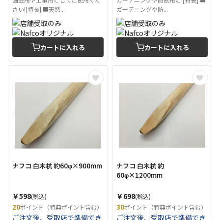
さい![特長]:■天然...
ガーデニングや防...
カートに入れる
カートに入れる
ナフコ 白木杭 約60φ×900mm
ナフコ 白木杭 約
60φ×1200mm
￥598
￥698
(税込)
(税込)
20
30
ポイント（特典ポイント含む）
ポイント（特典ポイント含む）
ご注文後、受取店で準備でき
ご注文後、受取店で準備でき