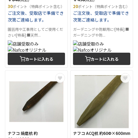
30
20
ポイント（特典ポイント含む）
ポイント（特典ポイント含む）
ご注文後、受取店で準備でき
ご注文後、受取店で準備でき
次第ご連絡します。
次第ご連絡します。
園芸用や工事用としてご使用くだ
ガーデニングや防獣用に![特長]:■
さい![特長]:■天然...
ガーデニングや防...
カートに入れる
カートに入れる
ナフコ 焼磨杭 約
ナフコ ACQ杭 約60Φ×600mm