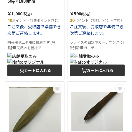
60φ×1800mm
￥1,080
￥598
(税込)
(税込)
40
20
ポイント（特典ポイント含む）
ポイント（特典ポイント含む）
ご注文後、受取店で準備でき
ご注文後、受取店で準備でき
次第ご連絡します。
次第ご連絡します。
園芸用や工事用に最適です![特
ラティスの固定やガーデニングに!
長]:■天然木を機械で...
[特長]:■ガーデニ...
カートに入れる
カートに入れる