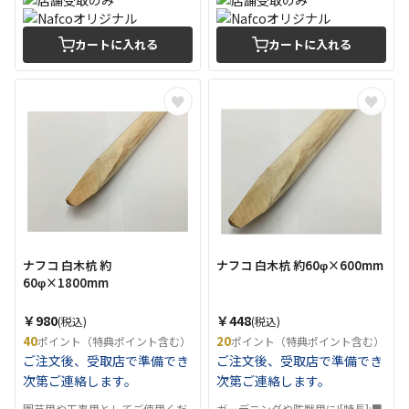
カートに入れる
カートに入れる
ナフコ 白木杭 約
ナフコ 白木杭 約60φ×600mm
60φ×1800mm
￥980
￥448
(税込)
(税込)
40
20
ポイント（特典ポイント含む）
ポイント（特典ポイント含む）
ご注文後、受取店で準備でき
ご注文後、受取店で準備でき
次第ご連絡します。
次第ご連絡します。
園芸用や工事用としてご使用くだ
ガーデニングや防獣用に![特長]:■