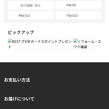
33φ (6)
前の階層に戻る
45φ (11)
75φ (11)
ピックアップ
お支払い方法
※店舗受取を選択いただいた場合であっても弊社実店舗でお支払
お届けについて
いいただくことはできません。ご了承ください。
■クレジットカード