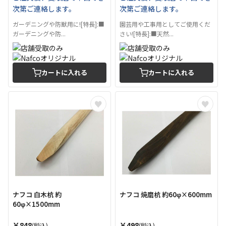
次第ご連絡します。
次第ご連絡します。
ガーデニングや防獣用に![特長]:■
園芸用や工事用としてご使用くだ
ガーデニングや防...
さい![特長]:■天然...
カートに入れる
カートに入れる
ナフコ 白木杭 約
ナフコ 焼磨杭 約60φ×600mm
60φ×1500mm
￥848
￥498
(税込)
(税込)