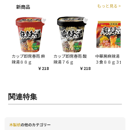
もっと見る >
新商品
♥
♥
♥
カップ即席春雨 麻
カップ即席春雨 酸
中華房麻辣湯 袋麺
辣湯８８ｇ
辣湯７６ｇ
３食８８ｇ３食
￥218
￥218
￥54
関連特集
木製杭
の他のカテゴリー