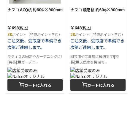
ナフコ ACQ杭 約60Φ×900mm
ナフコ 焼磨杭 約60φ×900mm
￥698
￥648
(税込)
(税込)
30
20
ポイント（特典ポイント含む）
ポイント（特典ポイント含む）
ご注文後、受取店で準備でき
ご注文後、受取店で準備でき
次第ご連絡します。
次第ご連絡します。
ラティスの固定やガーデニングに!
園芸用や工事用に最適です![特
[特長]:■ガーデニ...
長]:■天然木を機械で...
カートに入れる
カートに入れる