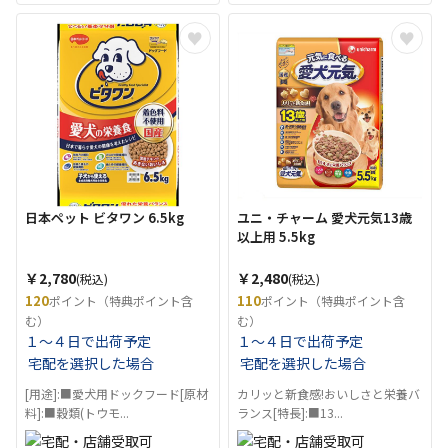
日本ペット ビタワン 6.5kg
ユニ・チャーム 愛犬元気13歳
以上用 5.5kg
￥2,780
￥2,480
(税込)
(税込)
120
110
ポイント（特典ポイント含
ポイント（特典ポイント含
む）
む）
１～４日で出荷予定
１～４日で出荷予定
宅配を選択した場合
宅配を選択した場合
[用途]:■愛犬用ドックフード[原材
カリッと新食感!おいしさと栄養バ
料]:■穀類(トウモ...
ランス[特長]:■13...