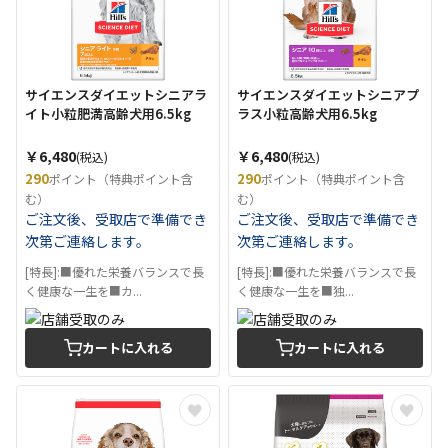
サイエンスダイエットシニアラ
サイエンスダイエットシニアプ
イト小粒肥満高齢犬用6.5kg
ラス小粒高齢犬用6.5kg
￥6,480
￥6,480
(税込)
(税込)
290
290
ポイント（特典ポイント含
ポイント（特典ポイント含
む）
む）
ご注文後、受取店で準備でき
ご注文後、受取店で準備でき
次第ご連絡します。
次第ご連絡します。
[特長]:■優れた栄養バランスで長
[特長]:■優れた栄養バランスで長
く健康な一生を■カ...
く健康な一生を■独...
カートに入れる
カートに入れる