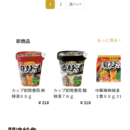
1
2
次へ>>
もっと見る >
新商品
♥
♥
♥
カップ即席春雨 麻
カップ即席春雨 酸
中華房麻辣湯 袋麺
辣湯８８ｇ
辣湯７６ｇ
３食８８ｇ３食
￥218
￥218
￥54