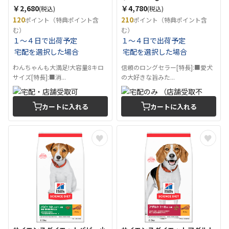
￥2,680
￥4,780
(税込)
(税込)
120
210
ポイント（特典ポイント含
ポイント（特典ポイント含
む）
む）
１～４日で出荷予定
１～４日で出荷予定
宅配を選択した場合
宅配を選択した場合
わんちゃんも大満足!大容量8キロ
信頼のロングセラー[特長]:■愛犬
サイズ[特長]:■消...
の大好きな旨みた...
カートに入れる
カートに入れる