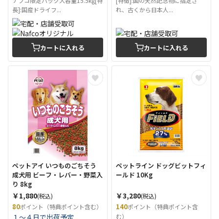
ナフコ限定パック大容量15.5kg[特
[特徴]:国の天然記念物に指定さ
長]:国産ドライフ...
れ、古くから日本人...
カートに入れる
カートに入れる
ペットアイ いつものごちそう
ペットライン ドッグビットフィ
成犬用 ビーフ・レバー・野菜入
ールド 10Kg
り 8kg
￥1,880
￥3,280
(税込)
(税込)
80
140
ポイント（特典ポイント含む）
ポイント（特典ポイント含
１～４日で出荷予定
む）