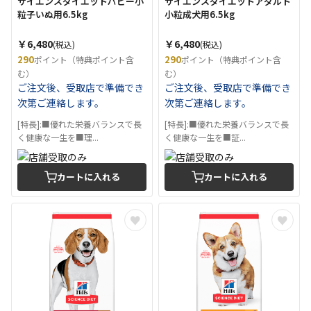
サイエンスダイエットパピー小
サイエンスダイエットアダルト
粒子いぬ用6.5kg
小粒成犬用6.5kg
￥6,480
￥6,480
(税込)
(税込)
290
290
ポイント（特典ポイント含
ポイント（特典ポイント含
む）
む）
ご注文後、受取店で準備でき
ご注文後、受取店で準備でき
次第ご連絡します。
次第ご連絡します。
[特長]:■優れた栄養バランスで長
[特長]:■優れた栄養バランスで長
く健康な一生を■理...
く健康な一生を■証...
カートに入れる
カートに入れる