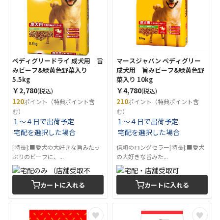
ペディグリードライ 成犬用 旨
マースジャパン ペディグリー
みビーフ&緑黄色野菜入り
成犬用 旨みビーフ&緑黄色野
5.5kg
菜入り 10kg
￥2,780
￥4,780
(税込)
(税込)
120
210
ポイント（特典ポイント含
ポイント（特典ポイント含
む）
む）
１～４日で出荷予定
１～４日で出荷予定
宅配を選択した場合
宅配を選択した場合
[特長]:■愛犬の大好きな旨みたっ
信頼のロングセラー[特長]:■愛犬
ぷりのビーフに、...
の大好きな旨みた...
カートに入れる
カートに入れる