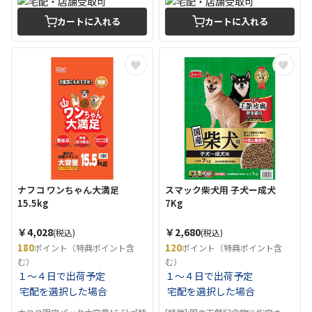
カートに入れる
カートに入れる
ナフコ ワンちゃん大満足
スマック柴犬用 子犬ー成犬
15.5kg
7Kg
￥4,028
￥2,680
(税込)
(税込)
180
120
ポイント（特典ポイント含
ポイント（特典ポイント含
む）
む）
１～４日で出荷予定
１～４日で出荷予定
宅配を選択した場合
宅配を選択した場合