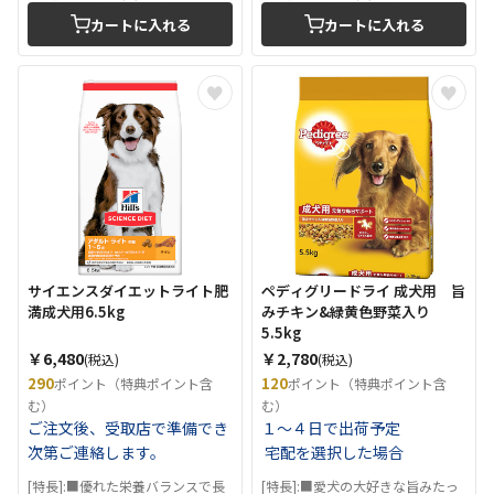
カートに入れる
カートに入れる
サイエンスダイエットライト肥
ペディグリードライ 成犬用 旨
満成犬用6.5kg
みチキン&緑黄色野菜入り
5.5kg
￥6,480
￥2,780
(税込)
(税込)
290
120
ポイント（特典ポイント含
ポイント（特典ポイント含
む）
む）
ご注文後、受取店で準備でき
１～４日で出荷予定
次第ご連絡します。
宅配を選択した場合
[特長]:■優れた栄養バランスで長
[特長]:■愛犬の大好きな旨みたっ