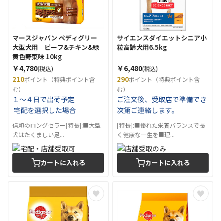
マースジャパン ペディグリー
サイエンスダイエットシニア小
大型犬用 ビーフ&チキン&緑
粒高齢犬用6.5kg
黄色野菜味 10kg
￥4,780
￥6,480
(税込)
(税込)
210
290
ポイント（特典ポイント含
ポイント（特典ポイント含
む）
む）
１～４日で出荷予定
ご注文後、受取店で準備でき
宅配を選択した場合
次第ご連絡します。
信頼のロングセラー[特長]:■大型
[特長]:■優れた栄養バランスで長
犬はたくましい足...
く健康な一生を■理...
カートに入れる
カートに入れる