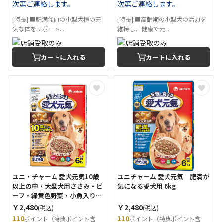
次第ご連絡します。
次第ご連絡します。
[特長]:■肥満傾向の小型犬種の元
[特長]:■高齢期の小型犬の活力を
気な体をサポート...
維持し、健康で元...
カートに入れる
カートに入れる
ユニ・チャーム 愛犬元気10歳
ユニチャーム 愛犬元気 肥満が
以上の中・大型犬用ささみ・ビ
気になる愛犬用 6kg
ーフ・緑黄色野菜・小魚入り
6kg
￥2,480
￥2,480
(税込)
(税込)
110
110
ポイント（特典ポイント含
ポイント（特典ポイント含