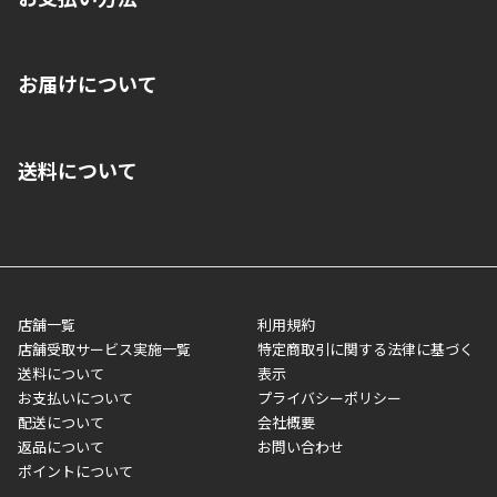
※店舗受取を選択いただいた場合であっても弊社実店舗でお支払
お届けについて
いいただくことはできません。ご了承ください。
■クレジットカード
■ご自宅への宅配の場合
■コンビニ払い（前入金）
送料について
ご注文が確認出来次第、1～4営業日に発送いたします。「お取り
■代金引換(代引)※手数料がかかります
寄せ」の場合は商品が揃い次第のご発送となります。お荷物の発
■ポイント払い利用可
送完了が確認出来次第、お荷物番号の記載をしたメールをお送り
■領収書はお客様ご自身で発行となります。
5,000円（税込）以上お買い上げで送料無料キャンペーン実施中！
させて頂きます。オンラインストアの倉庫より発送後、約1～3営
■領収書に記載する金額については商品代・配送費からポイン
または、店舗受取なら送料無料！
業日にてお引渡しとなります。(離島などの場合、例外もあります)
ト・クーポンを差し引いた金額の領収書を発行しております。領
※一部、適用外、追加送料が必要な商品もございます。
収書には押印はしておりません。
メーカー直送品など一部商品については、その他商品との購入に
店舗一覧
利用規約
■商品によっては一部決済方法が使用できない場合がございま
制限がかかる場合がございます。また発送日についても、通常と
店舗受取サービス実施一覧
特定商取引に関する法律に基づく
す。
異なる場合がございます。対象商品の説明ページをご確認くださ
送料について
表示
い。
お支払いについて
プライバシーポリシー
配送について
会社概要
■店舗受取をご選択いただいた場合
返品について
お問い合わせ
ご注文が確認出来次第、お受取される店舗在庫を使用してご準備
ポイントについて
をさせていただきます。店舗に在庫がない場合は店舗よりお取り