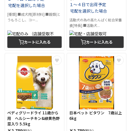
１～４日で出荷予定
宅配を選択した場合
宅配を選択した場合
[種類]:■成犬用[原材料]:■穀類(と
うもろこし、コー...
活動犬の為の高たんぱく総合栄養
食[特長]:■活動犬...
カートに入れる
カートに入れる
ペディグリードライ 11歳から
日本ペット ビタワン 7歳以上
用 ヘルシーチキン&緑黄色野
6kg
菜入り 5.5kg
￥2,780
￥2,780
(税込)
(税込)