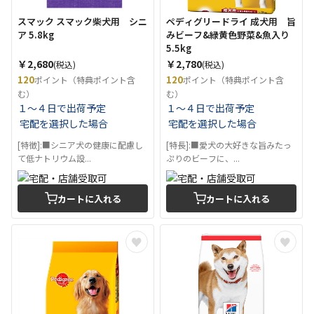
スマック スマック柴犬用 シニ
ペディグリードライ 成犬用 旨
ア 5.8kg
みビーフ&緑黄色野菜&魚入り
5.5kg
￥2,680
￥2,780
(税込)
(税込)
120
120
ポイント（特典ポイント含
ポイント（特典ポイント含
む）
む）
１～４日で出荷予定
１～４日で出荷予定
宅配を選択した場合
宅配を選択した場合
[特徴]:■シニア犬の健康に配慮し
[特長]:■愛犬の大好きな旨みたっ
て低ナトリウム設...
ぷりのビーフに、...
カートに入れる
カートに入れる