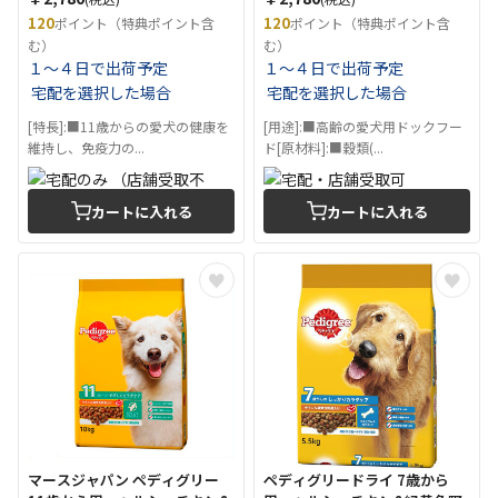
120
120
ポイント（特典ポイント含
ポイント（特典ポイント含
む）
む）
１～４日で出荷予定
１～４日で出荷予定
宅配を選択した場合
宅配を選択した場合
[特長]:■11歳からの愛犬の健康を
[用途]:■高齢の愛犬用ドックフー
維持し、免疫力の...
ド[原材料]:■穀類(...
カートに入れる
カートに入れる
マースジャパン ペディグリー
ペディグリードライ 7歳から