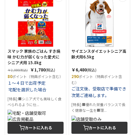
スマック 家族のごはん すき焼
サイエンスダイエットシニア高
味 かむ力が弱くなった愛犬に
齢犬用6.5kg
シニア犬用 15.8kg
￥1,780
￥6,480
(税込)
(税込)
￥2,080
(税込)
80
290
ポイント（特典ポイント含む）
ポイント（特典ポイント含
１～４日で出荷予定
む）
ご注文後、受取店で準備でき
宅配を選択した場合
次第ご連絡します。
[特長]:■シニア犬でも美味しく食
べられるように仕...
[特長]:■優れた栄養バランスで長
く健康な一生を■理...
カートに入れる
カートに入れる