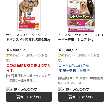
サイエンスダイエットシニアア
イースター ウェルケア レトリ
ドバンスド小粒高齢犬用6.5kg
ーバー専用 シニア 6kg
￥6,480
￥3,380
(税込)
(税込)
290
150
ポイント（特典ポイント含
ポイント（特典ポイント含
む）
む）
この商品はお取り寄せになり
１～４日で出荷予定
ます。
宅配を選択した場合
[特長]:■優れた栄養バランスで長
[原産国]:■日本[原材料]:■肉類(鶏
く健康な一生を■理...
肉、チキンミール...
カートに入れる
カートに入れる