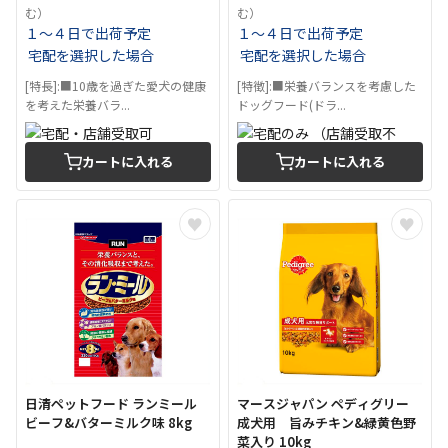
む）
む）
１～４日で出荷予定
１～４日で出荷予定
宅配を選択した場合
宅配を選択した場合
[特長]:■10歳を過ぎた愛犬の健康
[特徴]:■栄養バランスを考慮した
を考えた栄養バラ...
ドッグフード(ドラ...
カートに入れる
カートに入れる
日清ペットフード ランミール
マースジャパン ペディグリー
ビーフ&バターミルク味 8kg
成犬用 旨みチキン&緑黄色野
菜入り 10kg