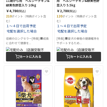
11歳から用 ヘルシーチキン&
用 ヘルシーチキン&緑黄色野
緑黄色野菜入り 10kg
菜入り 5.5kg
￥4,780
￥2,780
(税込)
(税込)
210
120
ポイント（特典ポイント含
ポイント（特典ポイント含
む）
む）
１～４日で出荷予定
１～４日で出荷予定
宅配を選択した場合
宅配を選択した場合
信頼のロングセラー[特長]:■成長
[特長]:■愛犬の骨格の健康維持を
に合わせて健康を...
サポートするため...
カートに入れる
カートに入れる