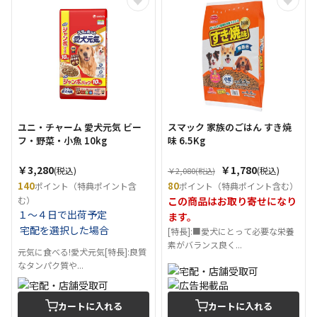
ユニ・チャーム 愛犬元気 ビー
スマック 家族のごはん すき焼
フ・野菜・小魚 10kg
味 6.5Kg
￥3,280
￥1,780
(税込)
(税込)
￥2,080
(税込)
140
80
ポイント（特典ポイント含
ポイント（特典ポイント含む）
む）
この商品はお取り寄せになり
１～４日で出荷予定
ます。
宅配を選択した場合
[特長]:■愛犬にとって必要な栄養
素がバランス良く...
元気に食べる!愛犬元気[特長]:良質
なタンパク質や...
カートに入れる
カートに入れる