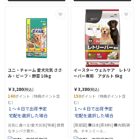
ユニ・チャーム 愛犬元気 ささ
イースター ウェルケア レトリ
み・ビーフ・野菜 10kg
ーバー専用 アダルト 6kg
￥3,280
￥3,380
(税込)
(税込)
140
150
ポイント（特典ポイント含
ポイント（特典ポイント含
む）
む）
１～４日で出荷予定
１～４日で出荷予定
宅配を選択した場合
宅配を選択した場合
元気に食べる!愛犬元気[特長]:良質
[原産国]:■日本[原材料]:■肉類(鶏
なタンパク質や...
肉、チキンミール...