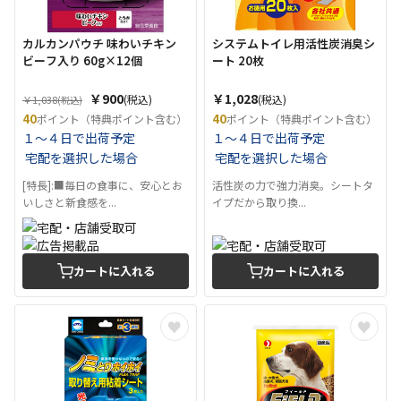
カルカンパウチ 味わいチキン
システムトイレ用活性炭消臭シ
ビーフ入り 60g×12個
ート 20枚
￥900
￥1,028
(税込)
(税込)
￥1,038
(税込)
40
40
ポイント（特典ポイント含む）
ポイント（特典ポイント含む）
１～４日で出荷予定
１～４日で出荷予定
宅配を選択した場合
宅配を選択した場合
[特長]:■毎日の食事に、安心とお
活性炭の力で強力消臭。シートタ
いしさと新食感を...
イプだから取り換...
カートに入れる
カートに入れる