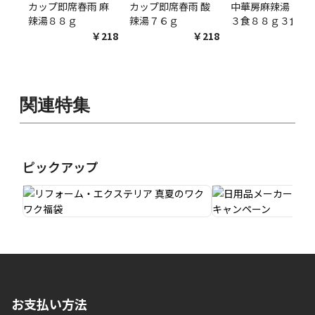
カップ即席春雨 麻
カップ即席春雨 酸
中華房麻辣湯 袋麺
辣湯８８ｇ
辣湯７６ｇ
３食８８ｇ３食
￥218
￥218
￥54
関連特集
ピックアップ
お支払い方法