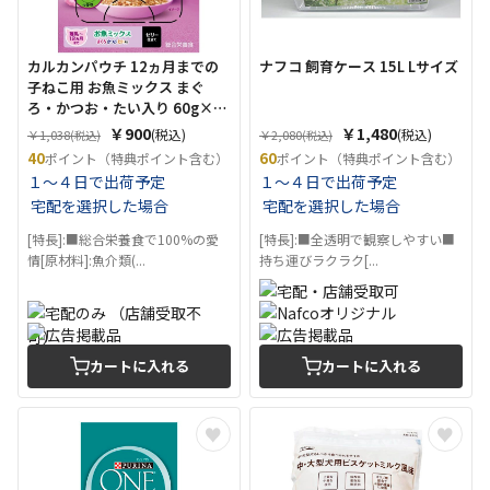
カルカンパウチ 12ヵ月までの
ナフコ 飼育ケース 15L Lサイズ
子ねこ用 お魚ミックス まぐ
ろ・かつお・たい入り 60g×12
個
￥900
￥1,480
(税込)
(税込)
￥1,038
￥2,080
(税込)
(税込)
40
60
ポイント（特典ポイント含む）
ポイント（特典ポイント含む）
１～４日で出荷予定
１～４日で出荷予定
宅配を選択した場合
宅配を選択した場合
[特長]:■総合栄養食で100%の愛
[特長]:■全透明で観察しやすい■
情[原材料]:魚介類(...
持ち運びラクラク[...
カートに入れる
カートに入れる