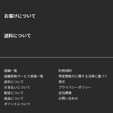
※店舗受取を選択いただいた場合であっても弊社実店舗でお支払
お届けについて
いいただくことはできません。ご了承ください。
■クレジットカード
■ご自宅への宅配の場合
■コンビニ払い（前入金）
送料について
ご注文が確認出来次第、1～4営業日に発送いたします。「お取り
■代金引換(代引)※手数料がかかります
寄せ」の場合は商品が揃い次第のご発送となります。お荷物の発
■ポイント払い利用可
送完了が確認出来次第、お荷物番号の記載をしたメールをお送り
■領収書はお客様ご自身で発行となります。
5,000円（税込）以上お買い上げで送料無料キャンペーン実施中！
させて頂きます。オンラインストアの倉庫より発送後、約1～3営
■領収書に記載する金額については商品代・配送費からポイン
または、店舗受取なら送料無料！
業日にてお引渡しとなります。(離島などの場合、例外もあります)
ト・クーポンを差し引いた金額の領収書を発行しております。領
※一部、適用外、追加送料が必要な商品もございます。
収書には押印はしておりません。
メーカー直送品など一部商品については、その他商品との購入に
店舗一覧
利用規約
■商品によっては一部決済方法が使用できない場合がございま
制限がかかる場合がございます。また発送日についても、通常と
店舗受取サービス実施一覧
特定商取引に関する法律に基づく
す。
異なる場合がございます。対象商品の説明ページをご確認くださ
送料について
表示
い。
お支払いについて
プライバシーポリシー
配送について
会社概要
■店舗受取をご選択いただいた場合
返品について
お問い合わせ
ご注文が確認出来次第、お受取される店舗在庫を使用してご準備
ポイントについて
をさせていただきます。店舗に在庫がない場合は店舗よりお取り
寄せにてご準備をさせていただきます。※商品によってはお時間