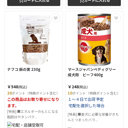
カートに入れる
カートに入れる
ナフコ 麻の実 230g
マースジャパンペディグリー
成犬用 ビーフ400g
￥548
￥248
(税込)
(税込)
20
10
ポイント（特典ポイント含む）
ポイント（特典ポイント含む）
この商品はお取り寄せになり
１～４日で出荷予定
ます。
宅配を選択した場合
[特長]:■エネルギーのもとになる
[特長]:■愛犬に必要な栄養がきち
脂肪分やタンパク...
んとつまったバラ...