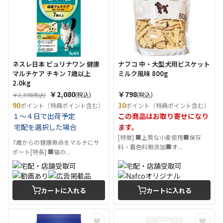
ネスレ日本 ピュリナワン 健康
ナフコ 中・大型犬用ビスケット
マルチケア チキン 7歳以上
ミルク風味 800g
2.0kg
￥2,080
￥798
(税込)
(税込)
￥2,398
(税込)
90
30
ポイント（特典ポイント含む）
ポイント（特典ポイント含む）
１～４日で出荷予定
この商品はお取り寄せになり
宅配を選択した場合
ます。
[特徴]:■上質な小麦使用■保存
7歳からの健康寿命をマルチにサ
料・着色料無添加■オ...
ポート[特長]:■猫の...
カートに入れる
カートに入れる