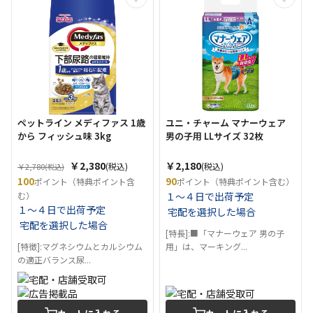
ペットライン メディファス 1歳
ユニ・チャーム マナーウェア
から フィッシュ味 3kg
男の子用 LLサイズ 32枚
￥2,380
￥2,180
(税込)
(税込)
￥2,780
(税込)
100
90
ポイント（特典ポイント含
ポイント（特典ポイント含む）
む）
１～４日で出荷予定
１～４日で出荷予定
宅配を選択した場合
宅配を選択した場合
[特長]:■「マナーウェア 男の子
[特徴]:マグネシウムとカルシウム
用」は、マーキング...
の適正バランス尿...