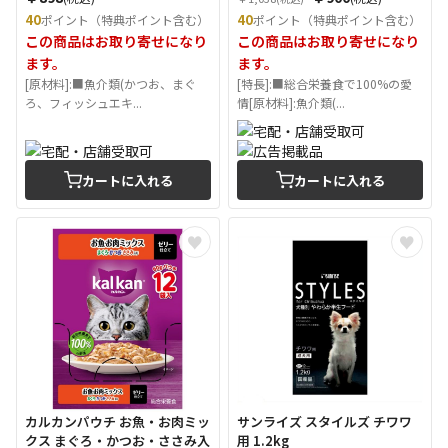
40
40
ポイント（特典ポイント含む）
ポイント（特典ポイント含む）
この商品はお取り寄せになり
この商品はお取り寄せになり
ます。
ます。
[原材料]:■魚介類(かつお、まぐ
[特長]:■総合栄養食で100%の愛
ろ、フィッシュエキ...
情[原材料]:魚介類(...
カートに入れる
カートに入れる
カルカンパウチ お魚・お肉ミッ
サンライズ スタイルズ チワワ
クス まぐろ・かつお・ささみ入
用 1.2kg