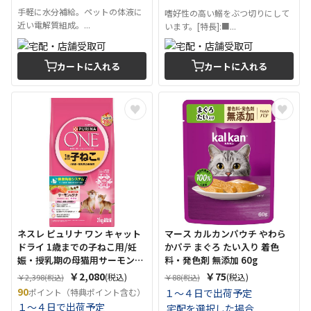
手軽に水分補給。ペットの体液に
嗜好性の高い鰯をぶつ切りにして
近い電解質組成。...
います。[特長]:■...
カートに入れる
カートに入れる
ネスレ ピュリナ ワン キャット
マース カルカンパウチ やわら
ドライ 1歳までの子ねこ用/妊
かパテ まぐろ たい入り 着色
娠・授乳期の母猫用サーモン&
料・発色剤 無添加 60g
ツナ 2kg
￥2,080
￥75
(税込)
(税込)
￥2,398
￥88
(税込)
(税込)
90
ポイント（特典ポイント含む）
１～４日で出荷予定
１～４日で出荷予定
宅配を選択した場合