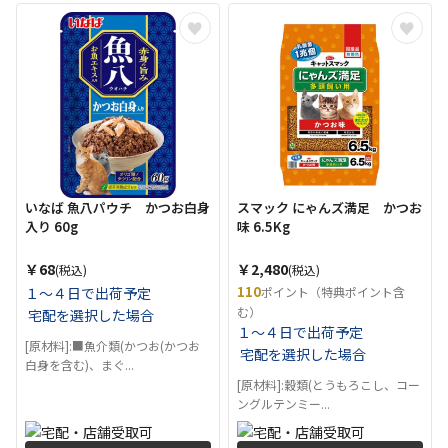
いなば 魚八パウチ かつお白身
スマック にゃんズ満足 かつお
入り 60g
味 6.5Kg
￥68
￥2,480
(税込)
(税込)
110
１～４日で出荷予定
ポイント（特典ポイント含
む）
宅配を選択した場合
１～４日で出荷予定
[原材料]:■魚介類(かつお(かつお
宅配を選択した場合
白身を含む)、まぐ...
[原材料]:穀類(とうもろこし、コー
ングルテンミー...