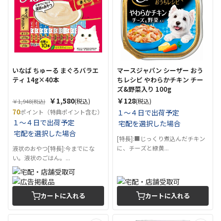
いなば ちゅーる まぐろバラエ
マースジャパン シーザー おう
ティ 14g×40本
ちレシピ やわらかチキン チー
ズ&野菜入り 100g
￥1,580
￥128
(税込)
(税込)
￥1,948
(税込)
70
ポイント（特典ポイント含む）
１～４日で出荷予定
１～４日で出荷予定
宅配を選択した場合
宅配を選択した場合
[特長]:■じっくり煮込んだチキン
に、チーズと緑黄...
液状のおやつ[特長]:今までにな
い。液状のごはん。...
カートに入れる
カートに入れる