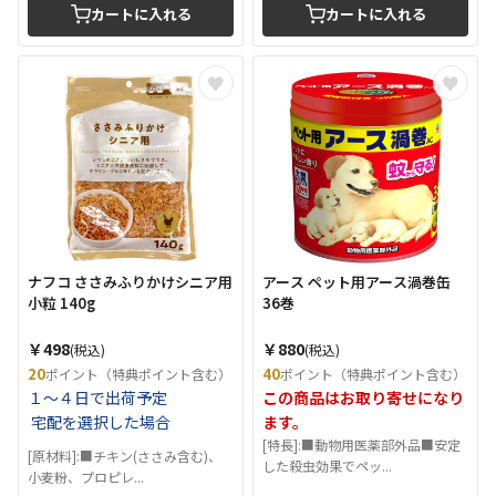
カートに入れる
カートに入れる
ナフコ ささみふりかけシニア用
アース ペット用アース渦巻缶
小粒 140g
36巻
￥498
￥880
(税込)
(税込)
20
40
ポイント（特典ポイント含む）
ポイント（特典ポイント含む）
１～４日で出荷予定
この商品はお取り寄せになり
宅配を選択した場合
ます。
[特長]:■動物用医薬部外品■安定
[原材料]:■チキン(ささみ含む)、
した殺虫効果でペッ...
小麦粉、プロピレ...