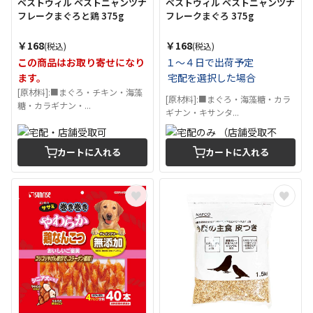
ベストウィル ベストニャンツナ
ベストウィル ベストニャンツナ
フレークまぐろと鶏 375g
フレークまぐろ 375g
￥168
￥168
(税込)
(税込)
この商品はお取り寄せになり
１～４日で出荷予定
ます。
宅配を選択した場合
[原材料]:■まぐろ・チキン・海藻
[原材料]:■まぐろ・海藻糖・カラ
糖・カラギナン・...
ギナン・キサンタ...
カートに入れる
カートに入れる