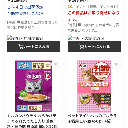
(税込)
(税込)
10
１～４日で出荷予定
ポイント（特典ポイント含む）
この商品はお取り寄せになり
宅配を選択した場合
ます。
[特長]:■厳選した上質なささみに
[特長]:■13歳頃からの愛犬に必要
贅沢に野菜を加え...
な栄養がバランス...
カートに入れる
カートに入れる
カルカンパウチ やわらかパテ
ペットアイ いつものごちそう
まぐろ ほたてだし入り 着色
子猫用 1.8kg(450g×4袋)
料・発色剤 無添加 60g×12個