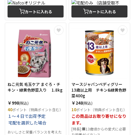
カートに入れる
カートに入れる
ねこ元気 毛玉ケア まぐろ・チ
マースジャパンペディグリー
キン・緑黄色野菜入り 1.8kg
13歳以上用 チキン&緑黄色野
菜400g
￥998
￥248
(税込)
(税込)
40
10
ポイント（特典ポイント含む）
ポイント（特典ポイント含む）
１～４日で出荷予定
この商品はお取り寄せになり
宅配を選択した場合
ます。
[特長]:■13歳頃からの愛犬に必要
おいしさと栄養バランスを考えた
な栄養がバランス...