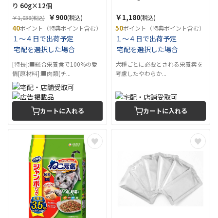
り 60g×12個
￥900
￥1,180
(税込)
(税込)
￥1,038
(税込)
40
50
ポイント（特典ポイント含む）
ポイント（特典ポイント含む）
１～４日で出荷予定
１～４日で出荷予定
宅配を選択した場合
宅配を選択した場合
[特長]:■総合栄養食で100%の愛
犬種ごとに必要とされる栄養素を
情[原材料]:■肉類(チ...
考慮したやわらか...
カートに入れる
カートに入れる