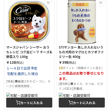
マースジャパン シーザー おう
STIサンヨー 魚しか入れないう
ちレシピ コク旨ビーフ チーズ&
ちの犬用のマグロとカツオファ
野菜入り 100g
ミリー缶 400g
￥128
￥398
(税込)
(税込)
10
１～４日で出荷予定
ポイント（特典ポイント含む）
この商品はお取り寄せになり
宅配を選択した場合
ます。
[特長]:■厳選されたビーフに、チ
[原材料]:■まぐろ、かつお、ビタ
ーズと緑黄色野菜...
ミンE記入[栄養成...
カートに入れる
カートに入れる