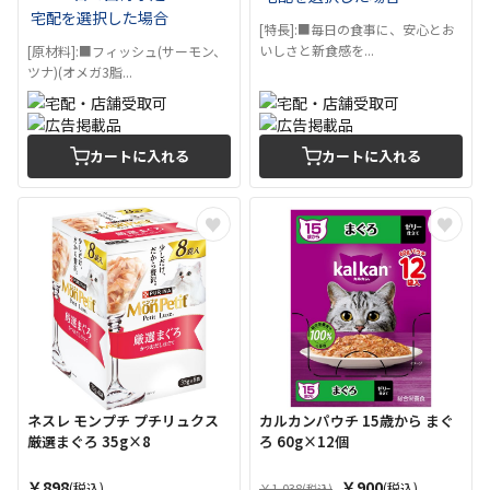
宅配を選択した場合
[特長]:■毎日の食事に、安心とお
いしさと新食感を...
[原材料]:■フィッシュ(サーモン、
ツナ)(オメガ3脂...
カートに入れる
カートに入れる
ネスレ モンプチ プチリュクス
カルカンパウチ 15歳から まぐ
厳選まぐろ 35g×8
ろ 60g×12個
￥898
￥900
(税込)
(税込)
￥1,038
(税込)