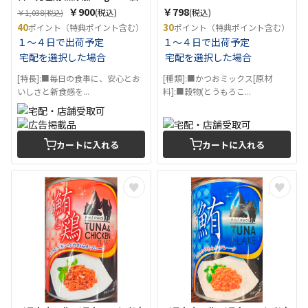
￥900
￥798
(税込)
(税込)
￥1,038
(税込)
40
30
ポイント（特典ポイント含む）
ポイント（特典ポイント含む）
１～４日で出荷予定
１～４日で出荷予定
宅配を選択した場合
宅配を選択した場合
[特長]:■毎日の食事に、安心とお
[種類]:■かつおミックス[原材
いしさと新食感を...
料]:■穀物(とうもろこ...
カートに入れる
カートに入れる