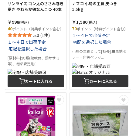
サンライズ ゴン太のささみ巻き
ナフコ 小鳥の主食 皮つき
巻き やわらか鶏なんこつ 40本
1.5kg
￥998
￥1,580
(税込)
(税込)
40
70
ポイント（特典ポイント含む）
ポイント（特典ポイント含む）
5.0 (1件)
１～４日で出荷予定
１～４日で出荷予定
宅配を選択した場合
宅配を選択した場合
小鳥の主食として[特長]:■黒糖ボ
レー・卵黄ペレッ...
[原材料]:肉類(鶏軟骨、鶏ササミ
等)、増粘安定剤(...
カートに入れる
カートに入れる