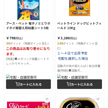
アース・ペット 電子ノミとりホ
ペットライン ドッグビットフィ
イホイ取替え用粘着シート3枚
ールド 10Kg
￥798
￥3,280
(税込)
(税込)
30
140
ポイント（特典ポイント含む）
ポイント（特典ポイント含
この商品はお取り寄せになり
む）
１～４日で出荷予定
ます。
宅配を選択した場合
[特長]:■メタリック粘着シートで
しっかりキャッチ...
活動犬の為の高たんぱく総合栄養
食[特長]:■活動犬...
カートに入れる
カートに入れる