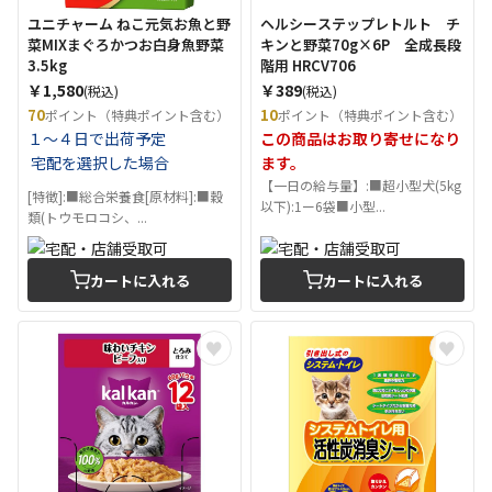
ユニチャーム ねこ元気お魚と野
ヘルシーステップレトルト チ
菜MIXまぐろかつお白身魚野菜
キンと野菜70g×6P 全成長段
3.5kg
階用 HRCV706
￥1,580
￥389
(税込)
(税込)
70
10
ポイント（特典ポイント含む）
ポイント（特典ポイント含む）
１～４日で出荷予定
この商品はお取り寄せになり
宅配を選択した場合
ます。
【一日の給与量】:■超小型犬(5kg
[特徴]:■総合栄養食[原材料]:■穀
以下):1ー6袋■小型...
類(トウモロコシ、...
カートに入れる
カートに入れる